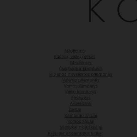
Naujienos
Kūdikių, vaikų prekės
Maitinimas
Čiulptukai ir kramtukai
Higienos ir sveikatos priemonės
Valymo priemonės
Vonios kambarys
Vaiko kambarys
Apsaugos
Aksesuarai
Žaislai
Kambario žaislai
Vonios žaislai
Migdukai ir barškučiai
Kelionės ir pramogos lauke