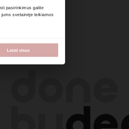
sti pasirinkimus galite
i jums svetainėje teikiamos
Leisti visus