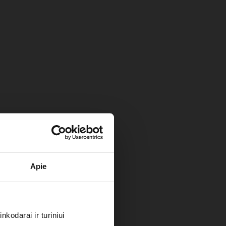
Apie
kodarai ir turiniui