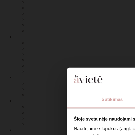
Sutikimas
Šioje svetainėje naudojami 
Naudojame slapukus (angl. coo