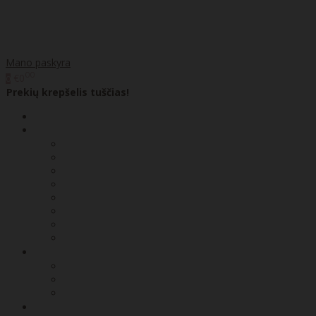
Mano paskyra
00
€0
0
Prekių krepšelis tuščias!