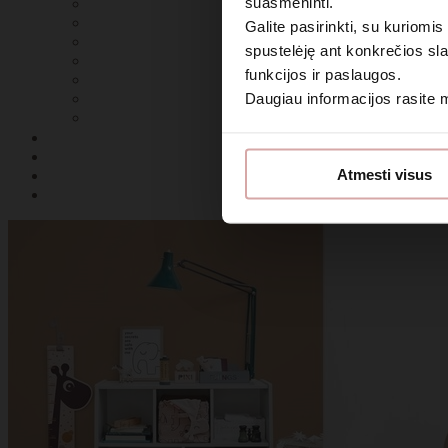
suasmeninti.
Galite pasirinkti, su kuriomis
spustelėję ant konkrečios sla
funkcijos ir paslaugos.
Daugiau informacijos rasite
Sutin
Atmesti visus
Daugiau i