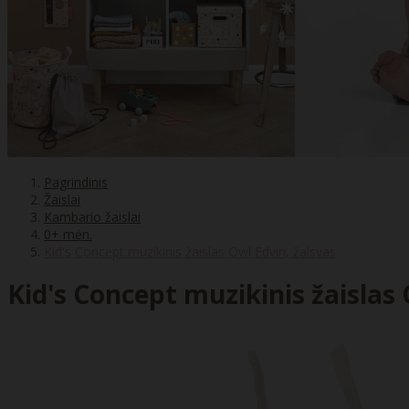
Pagrindinis
Žaislai
Kambario žaislai
0+ mėn.
Kid's Concept muzikinis žaislas Owl Edvin, žalsvas
Kid's Concept muzikinis žaislas 