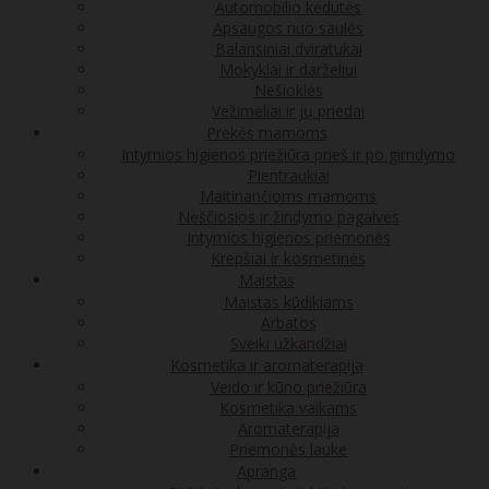
Automobilio kėdutės
Apsaugos nuo saulės
Balansiniai dviratukai
Mokyklai ir darželiui
Nešioklės
Vežimėliai ir jų priedai
Prekės mamoms
Intymios higienos priežiūra prieš ir po gimdymo
Pientraukiai
Maitinančioms mamoms
Nėščiosios ir žindymo pagalvės
Intymios higienos priemonės
Krepšiai ir kosmetinės
Maistas
Maistas kūdikiams
Arbatos
Sveiki užkandžiai
Kosmetika ir aromaterapija
Veido ir kūno priežiūra
Kosmetika vaikams
Aromaterapija
Priemonės lauke
Apranga