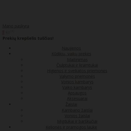
Mano paskyra
00
€0
0
Prekių krepšelis tuščias!
Naujienos
Kūdikių, vaikų prekės
Maitinimas
Čiulptukai ir kramtukai
Higienos ir sveikatos priemonės
Valymo priemonės
Vonios kambarys
Vaiko kambarys
Apsaugos
Aksesuarai
Žaislai
Kambario žaislai
Vonios žaislai
Migdukai ir barškučiai
Kelionės ir pramogos lauke