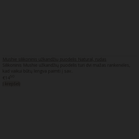
Mushie silikoninis užkandžių puodelis Natural, rudas
Silikoninis Mushie užkandžių puodelis turi dvi mažas rankenėles,
kad vaikui būtų lengva paimti į sav..
50
€14
Į krepšelį