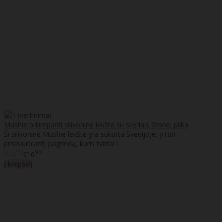
Mushie prilimpanti silikoninė lėkštė su skyriais Stone, pilka
Ši silikoninė Mushie lėkštė yra sukurta Švedijoje, ji turi
prisisiurbiantį pagrindą, kuris tvirtai l..
30
90
€16
€16
Į krepšelį