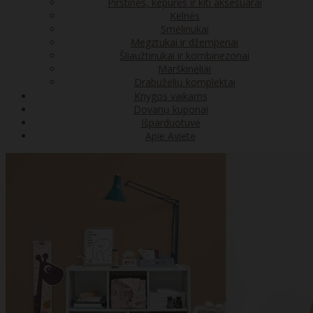
Pirštinės, kepurės ir kiti aksesuarai
Kelnės
Smėlinukai
Megztukai ir džemperiai
Šliaužtinukai ir kombinezonai
Marškinėliai
Drabužėlių komplektai
Knygos vaikams
Dovanų kuponai
Išparduotuvė
Apie Avietę