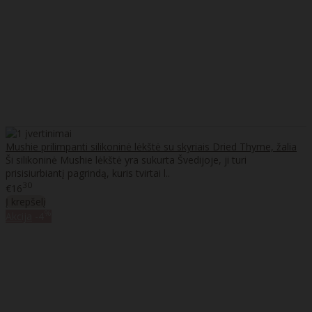
Mushie prilimpanti silikoninė lėkštė su skyriais Dried Thyme, žalia
Ši silikoninė Mushie lėkštė yra sukurta Švedijoje, ji turi
prisisiurbiantį pagrindą, kuris tvirtai l..
30
€16
Į krepšelį
%
Akcija
-4