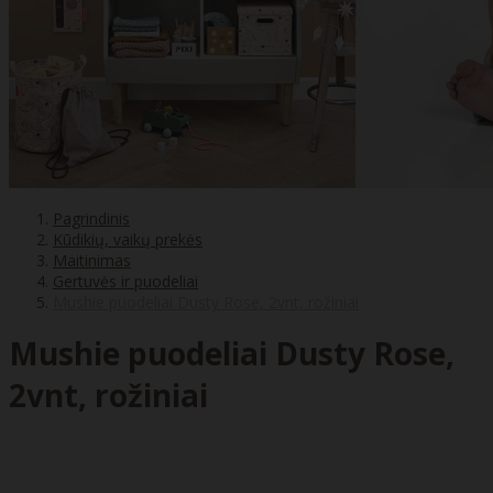
Pagrindinis
Kūdikių, vaikų prekės
Maitinimas
Gertuvės ir puodeliai
Mushie puodeliai Dusty Rose, 2vnt, rožiniai
Mushie puodeliai Dusty Rose,
2vnt, rožiniai