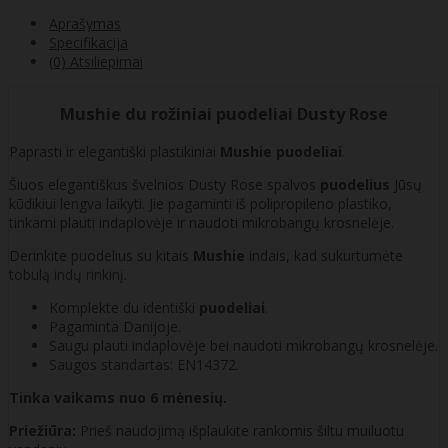
Aprašymas
Specifikacija
(0) Atsiliepimai
Mushie du rožiniai puodeliai Dusty Rose
Paprasti ir elegantiški plastikiniai
Mushie puodeliai
.
Šiuos elegantiškus švelnios Dusty Rose spalvos
puodelius
Jūsų
kūdikiui lengva laikyti. Jie pagaminti iš polipropileno plastiko,
tinkami plauti indaplovėje ir naudoti mikrobangų krosnelėje.
Derinkite puodelius su kitais
Mushie
indais, kad sukurtumėte
tobulą indų rinkinį.
Komplekte du identiški
puodeliai
.
Pagaminta Danijoje.
Saugu plauti indaplovėje bei naudoti mikrobangų krosnelėje.
Saugos standartas: EN14372.
Tinka vaikams nuo 6 mėnesių.
Priežiūra:
Prieš naudojimą išplaukite rankomis šiltu muiluotu