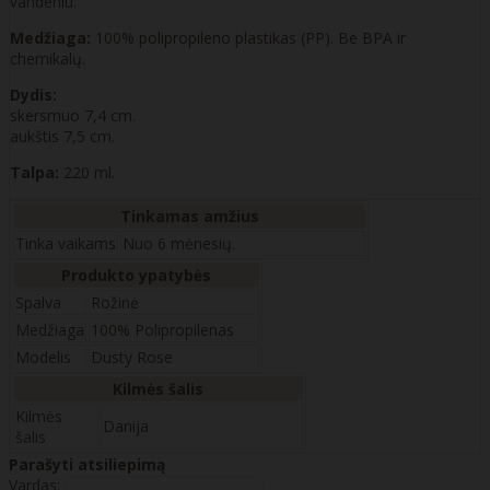
vandeniu.
Medžiaga:
100% polipropileno plastikas (PP). Be BPA ir
chemikalų.
Dydis:
skersmuo 7,4 cm.
aukštis 7,5 cm.
Talpa:
220 ml.
Tinkamas amžius
Tinka vaikams
Nuo 6 mėnesių.
Produkto ypatybės
Spalva
Rožinė
Medžiaga
100% Polipropilenas
Modelis
Dusty Rose
Kilmės šalis
Kilmės
Danija
šalis
Parašyti atsiliepimą
Vardas: