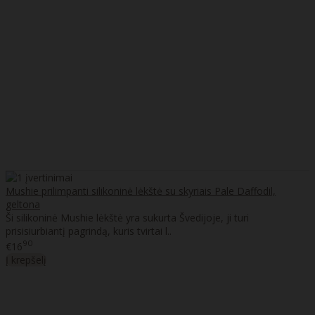
Mushie prilimpanti silikoninė lėkštė su skyriais Pale Daffodil,
geltona
Ši silikoninė Mushie lėkštė yra sukurta Švedijoje, ji turi
prisisiurbiantį pagrindą, kuris tvirtai l..
90
€16
Į krepšelį