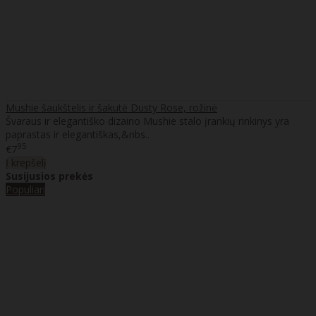
Mushie šaukštelis ir šakutė Dusty Rose, rožinė
Švaraus ir elegantiško dizaino Mushie stalo įrankių rinkinys yra
paprastas ir elegantiškas,&nbs..
95
€7
Į krepšelį
Susijusios prekės
Populiari