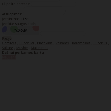
El. pašto adresas:
Atsiliepimas:
Įvertinimas:
Įveskite saugos kodą:
Rašyti
Gertuvės
,
Puodeliai
,
Plastikinis
,
Vaikams
,
Karamelinis
,
Puodelis
,
Stiklinė
,
Mushie
,
Maitinimas
Dažnai perkamos kartu
Naujiena