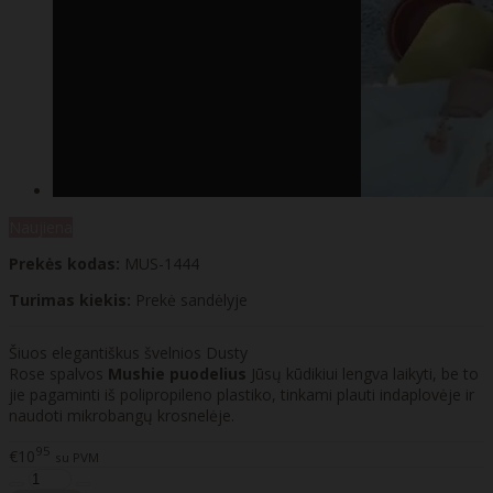
Naujiena
Prekės kodas:
MUS-1444
Turimas kiekis:
Prekė sandėlyje
Šiuos elegantiškus švelnios Dusty
Rose spalvos
Mushie puodelius
Jūsų kūdikiui lengva laikyti, be to
jie pagaminti iš polipropileno plastiko, tinkami plauti indaplovėje ir
naudoti mikrobangų krosnelėje.
95
€10
su PVM