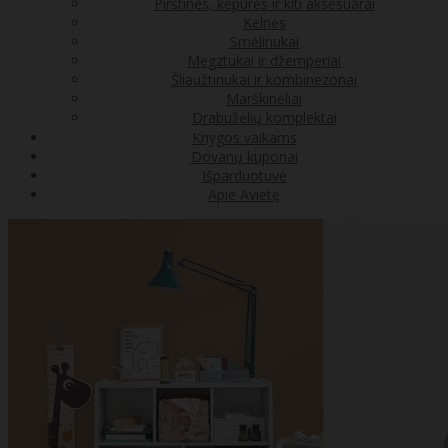
Pirštinės, kepurės ir kiti aksesuarai
Kelnės
Smėlinukai
Megztukai ir džemperiai
Šliaužtinukai ir kombinezonai
Marškinėliai
Drabužėlių komplektai
Knygos vaikams
Dovanų kuponai
Išparduotuvė
Apie Avietę