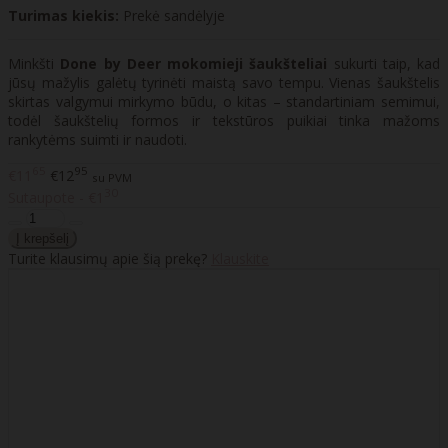
Turimas kiekis:
Prekė sandėlyje
Minkšti
Done by Deer mokomieji šaukšteliai
sukurti taip, kad
jūsų mažylis galėtų tyrinėti maistą savo tempu. Vienas šaukštelis
skirtas valgymui mirkymo būdu, o kitas – standartiniam semimui,
todėl šaukštelių formos ir tekstūros puikiai tinka mažoms
rankytėms suimti ir naudoti.
65
95
€11
€12
su PVM
30
Sutaupote - €1
Turite klausimų apie šią prekę?
Klauskite