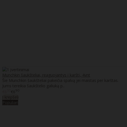
Munchkin šaukšteliai, reaguojantys į karštį, 4vnt
Šie Munchkin šaukšteliai pakeičia spalvą jei maistas per karštas.
Jums tereikia šaukštelio galiuką p..
30
90
€6
€6
Į krepšelį
Populiari