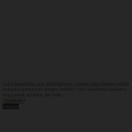
I CAN šaukšteliai Love Bird/Flamingo, šviesiai žalias/šviesiai rožinis
Unikalaus patentuoto dizaino švediški I CAN šaukšteliai kūdikiams.
Visą pasaulį sužavėję, itin funkc..
Populiari