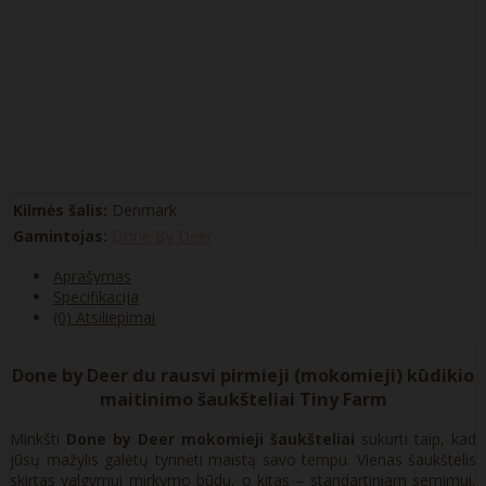
Kilmės šalis:
Denmark
Gamintojas:
Done By Deer
Aprašymas
Specifikacija
(0) Atsiliepimai
Done by Deer du rausvi pirmieji (mokomieji) kūdikio
maitinimo šaukšteliai Tiny Farm
Minkšti
Done by Deer mokomieji šaukšteliai
sukurti taip, kad
jūsų mažylis galėtų tyrinėti maistą savo tempu. Vienas šaukštelis
skirtas valgymui mirkymo būdu, o kitas – standartiniam semimui,