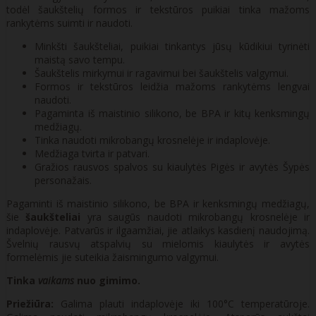
todėl šaukštelių formos ir tekstūros puikiai tinka mažoms
rankytėms suimti ir naudoti.
Minkšti šaukšteliai, puikiai tinkantys jūsų kūdikiui tyrinėti
maistą savo tempu.
Šaukštelis mirkymui ir ragavimui bei šaukštelis valgymui.
Formos ir tekstūros leidžia mažoms rankytėms lengvai
naudoti.
Pagaminta iš maistinio silikono, be BPA ir kitų kenksmingų
medžiagų.
Tinka naudoti mikrobangų krosnelėje ir indaplovėje.
Medžiaga tvirta ir patvari.
Gražios rausvos spalvos su kiaulytės Pigės ir avytės Šypės
personažais.
Pagaminti iš maistinio silikono, be BPA ir kenksmingų medžiagų,
šie
šaukšteliai
yra saugūs naudoti mikrobangų krosnelėje ir
indaplovėje. Patvarūs ir ilgaamžiai, jie atlaikys kasdienį naudojimą.
Švelnių rausvų atspalvių su mielomis kiaulytės ir avytės
formelėmis jie suteikia žaismingumo valgymui.
Tinka
vaikams
nuo gimimo.
Priežiūra:
Galima plauti indaplovėje iki 100°C temperatūroje.