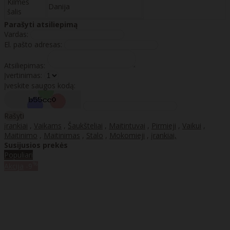
Kilmės
Danija
šalis
Parašyti atsiliepimą
Vardas:
El. pašto adresas:
Atsiliepimas:
Įvertinimas:
Įveskite saugos kodą:
Rašyti
įrankiai
,
Vaikams
,
Šaukšteliai
,
Maitintuvai
,
Pirmieji
,
Vaikui
,
Maitinimo
,
Maitinimas
,
Stalo
,
Mokomieji
,
įrankiai,
Susijusios prekės
Populiari
%
Akcija
-9