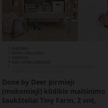
Pagrindinis
Kūdikių, vaikų prekės
Maitinimas
Stalo įrankiai, maitintuvai
Done by Deer pirmieji (mokomieji) kūdikio maitinimo
šaukšteliai Tiny Farm, 2 vnt, rausvi
Done by Deer pirmieji
(mokomieji) kūdikio maitinimo
šaukšteliai Tiny Farm, 2 vnt,