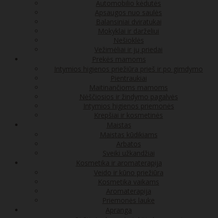
Automobilio kėdutės
Apsaugos nuo saulės
Balansiniai dviratukai
Mokyklai ir darželiui
Nešioklės
Vežimėliai ir jų priedai
Prekės mamoms
Intymios higienos priežiūra prieš ir po gimdymo
Pientraukiai
Maitinančioms mamoms
Nėščiosios ir žindymo pagalvės
Intymios higienos priemonės
Krepšiai ir kosmetinės
Maistas
Maistas kūdikiams
Arbatos
Sveiki užkandžiai
Kosmetika ir aromaterapija
Veido ir kūno priežiūra
Kosmetika vaikams
Aromaterapija
Priemonės lauke
Apranga