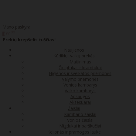
Mano paskyra
00
€0
0
Prekių krepšelis tuščias!
Naujienos
Kūdikių, vaikų prekės
Maitinimas
Čiulptukai ir kramtukai
Higienos ir sveikatos priemonės
Valymo priemonės
Vonios kambarys
Vaiko kambarys
Apsaugos
Aksesuarai
Žaislai
Kambario žaislai
Vonios žaislai
Migdukai ir barškučiai
Kelionės ir pramogos lauke