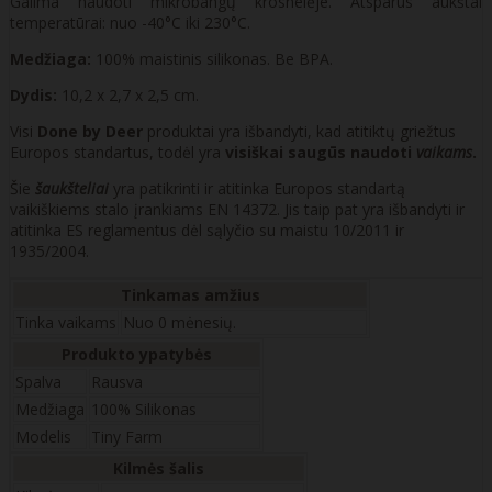
Galima naudoti mikrobangų krosnelėje. Atsparūs aukštai
temperatūrai: nuo -40°C iki 230°C.
Medžiaga:
100% maistinis silikonas. Be BPA.
Dydis:
10,2 x 2,7 x 2,5 cm.
Visi
Done by Deer
produktai yra išbandyti, kad atitiktų griežtus
Europos standartus, todėl yra
visiškai saugūs naudoti
vaikams
.
Šie
šaukšteliai
yra patikrinti ir atitinka Europos standartą
vaikiškiems stalo įrankiams EN 14372. Jis taip pat yra išbandyti ir
atitinka ES reglamentus dėl sąlyčio su maistu 10/2011 ir
1935/2004.
Tinkamas amžius
Tinka vaikams
Nuo 0 mėnesių.
Produkto ypatybės
Spalva
Rausva
Medžiaga
100% Silikonas
Modelis
Tiny Farm
Kilmės šalis