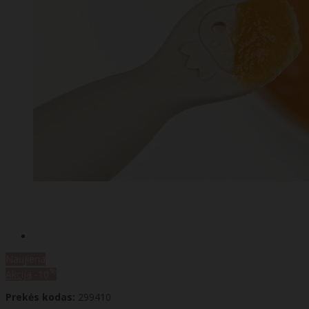
Naujiena
%
Akcija
-10
Prekės kodas:
299410