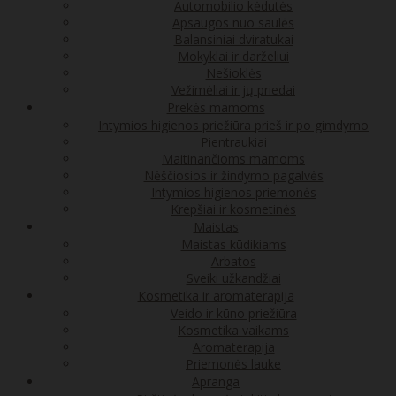
Automobilio kėdutės
Apsaugos nuo saulės
Balansiniai dviratukai
Mokyklai ir darželiui
Nešioklės
Vežimėliai ir jų priedai
Prekės mamoms
Intymios higienos priežiūra prieš ir po gimdymo
Pientraukiai
Maitinančioms mamoms
Nėščiosios ir žindymo pagalvės
Intymios higienos priemonės
Krepšiai ir kosmetinės
Maistas
Maistas kūdikiams
Arbatos
Sveiki užkandžiai
Kosmetika ir aromaterapija
Veido ir kūno priežiūra
Kosmetika vaikams
Aromaterapija
Priemonės lauke
Apranga