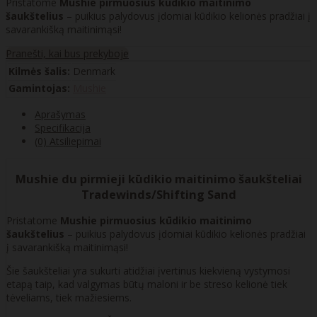
Pristatome
Mushie pirmuosius kūdikio maitinimo
šaukštelius
– puikius palydovus įdomiai kūdikio kelionės pradžiai į
savarankišką maitinimąsi!
Pranešti, kai bus prekyboje
Kilmės šalis:
Denmark
Gamintojas:
Mushie
Aprašymas
Specifikacija
(0) Atsiliepimai
Mushie du pirmieji kūdikio maitinimo šaukšteliai
Tradewinds/Shifting Sand
Pristatome
Mushie pirmuosius kūdikio maitinimo
šaukštelius
– puikius palydovus įdomiai kūdikio kelionės pradžiai
į savarankišką maitinimąsi!
Šie šaukšteliai yra sukurti atidžiai įvertinus kiekvieną vystymosi
etapą taip, kad valgymas būtų maloni ir be streso kelionė tiek
tėveliams, tiek mažiesiems.