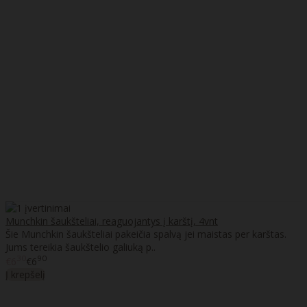
Munchkin šaukšteliai, reaguojantys į karštį, 4vnt
Šie Munchkin šaukšteliai pakeičia spalvą jei maistas per karštas.
Jums tereikia šaukštelio galiuką p..
30
90
€6
€6
Į krepšelį