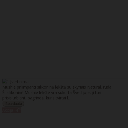
Mushie prilimpanti silikoninė lėkštė su skyriais Natural, ruda
Ši silikoninė Mushie lėkštė yra sukurta Švedijoje, ji turi
prisisiurbiantį pagrindą, kuris tvirtai l..
%
Akcija
-4