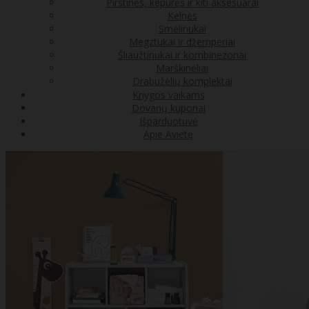
Pirštinės, kepurės ir kiti aksesuarai
Kelnės
Smėlinukai
Megztukai ir džemperiai
Šliaužtinukai ir kombinezonai
Marškinėliai
Drabužėlių komplektai
Knygos vaikams
Dovanų kuponai
Išparduotuvė
Apie Avietę