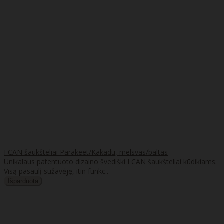
I CAN šaukšteliai Parakeet/Kakadu, melsvas/baltas
Unikalaus patentuoto dizaino švediški I CAN šaukšteliai kūdikiams.
Visą pasaulį sužavėję, itin funkc..