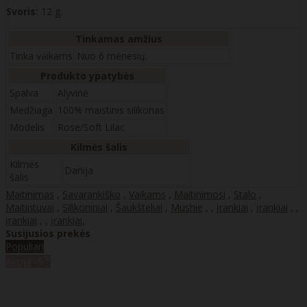
Svoris:
12 g.
Tinkamas amžius
Tinka vaikams
Nuo 6 mėnesių.
Produkto ypatybės
Spalva
Alyvinė
Medžiaga
100% maistinis silikonas
Modelis
Rose/Soft Lilac
Kilmės šalis
Kilmės
Danija
šalis
Maitinimas
,
Savarankiško
,
Vaikams
,
Maitinimosi
,
Stalo
,
Maitintuvai
,
Silikoniniai
,
Šaukšteliai
,
Mushie
,
,
įrankiai
,
įrankiai
,
,
įrankiai
,
,
įrankiai,
Susijusios prekės
Populiari
%
Akcija
-9