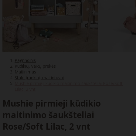
Pagrindinis
Kūdikių, vaikų prekės
Maitinimas
Stalo įrankiai, maitintuvai
Mushie pirmieji kūdikio maitinimo šaukšteliai Rose/Soft
Lilac, 2 vnt
Mushie pirmieji kūdikio
maitinimo šaukšteliai
Rose/Soft Lilac, 2 vnt