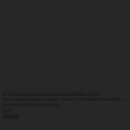
Dr Brown's neslystantys šakutė ir šaukštelis, mėlyni
Šie nerūdijančio plieno sidabro spalvos stalo įrankiai (šaukštelis ir
šakutė) minkštomis ir neslysta..
30
€8
Į krepšelį