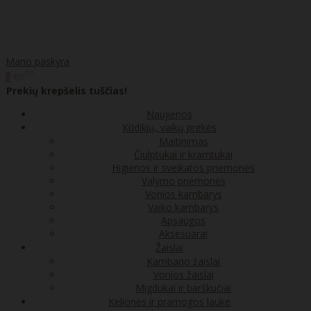
Mano paskyra
00
€0
0
Prekių krepšelis tuščias!
Naujienos
Kūdikių, vaikų prekės
Maitinimas
Čiulptukai ir kramtukai
Higienos ir sveikatos priemonės
Valymo priemonės
Vonios kambarys
Vaiko kambarys
Apsaugos
Aksesuarai
Žaislai
Kambario žaislai
Vonios žaislai
Migdukai ir barškučiai
Kelionės ir pramogos lauke