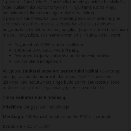
1 pakopos šaukštelis: Šis šaukštelis turi tvirtą paviršių be skylučių,
todėl puikiai tinka plonoms tyrėms ir jogurtams ruošti. Angų
nebuvimas užtikrina tvarkingą mažylio maitinimą.
2 pakopos šaukštelis: kai jūsų mažylis pasiruošės pratintis prie
kietesnės tekstūros maisto, 2 etapo šaukštelis su atviromis
angomis kaip tik dabar ateina į pagalbą. Jis puikiai tinka tirštesniam
maistui, pavyzdžiui, avižiniams dribsniams ir bulvių košei, semti.
Pagaminta iš 100% maistinio silikono.
100% Be BPA, BPS, PVC ir ftalatų.
Rekomenduojama vaikams nuo 6 mėnesių amžiaus.
Galima plauti indaplovėje.
Abiejuose
šaukšteliuose yra sensoriniai taškai
kiekvienoje
pusėje, tai padeda nuraminti dantenas. Plokščias dizainas
užtikrina, kad nebūtų neteisingo būdo paimti šaukštelius, todėl
mažoms rankytėms lengva valdyti, nereikia sukti riešo.
Tinka vaikams nuo 6 mėnesių.
Priežiūra:
Saugu plauti indaplovėje.
Medžiaga:
100% maistinis silikonas. Be BPA ir chemikalų.
Dydis:
9,8 x 2,5 x 1,5 cm.