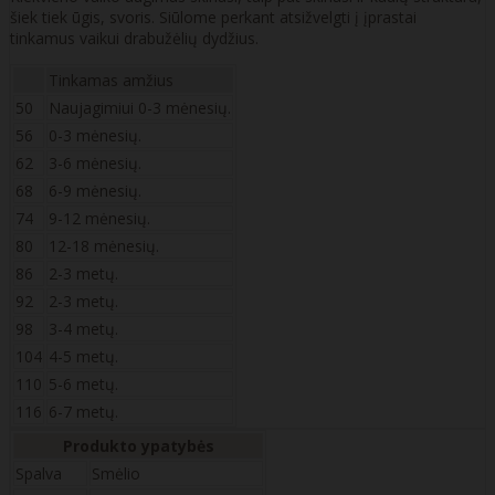
šiek tiek ūgis, svoris. Siūlome perkant atsižvelgti į įprastai
tinkamus vaikui drabužėlių dydžius.
Tinkamas amžius
50
Naujagimiui 0-3 mėnesių.
56
0-3 mėnesių.
62
3-6 mėnesių.
68
6-9 mėnesių.
74
9-12 mėnesių.
80
12-18 mėnesių.
86
2-3 metų.
92
2-3 metų.
98
3-4 metų.
104
4-5 metų.
110
5-6 metų.
116
6-7 metų.
Produkto ypatybės
Spalva
Smėlio