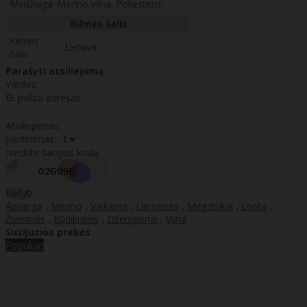
Medžiaga
Merino vilna; Poliesteris
Kilmės šalis
Kilmės
Lietuva
šalis
Parašyti atsiliepimą
Vardas:
El. pašto adresas:
Atsiliepimas:
Įvertinimas:
Įveskite saugos kodą:
Rašyti
Apranga
,
Merino
,
Vaikams
,
Liemenės
,
Megztukai
,
Lorita
,
Žieminės
,
Kūdikiams
,
Džemperiai
,
Vilna
Susijusios prekės
Populiari