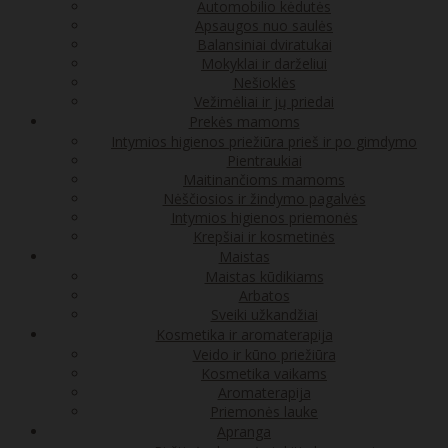
Automobilio kėdutės
Apsaugos nuo saulės
Balansiniai dviratukai
Mokyklai ir darželiui
Nešioklės
Vežimėliai ir jų priedai
Prekės mamoms
Intymios higienos priežiūra prieš ir po gimdymo
Pientraukiai
Maitinančioms mamoms
Nėščiosios ir žindymo pagalvės
Intymios higienos priemonės
Krepšiai ir kosmetinės
Maistas
Maistas kūdikiams
Arbatos
Sveiki užkandžiai
Kosmetika ir aromaterapija
Veido ir kūno priežiūra
Kosmetika vaikams
Aromaterapija
Priemonės lauke
Apranga