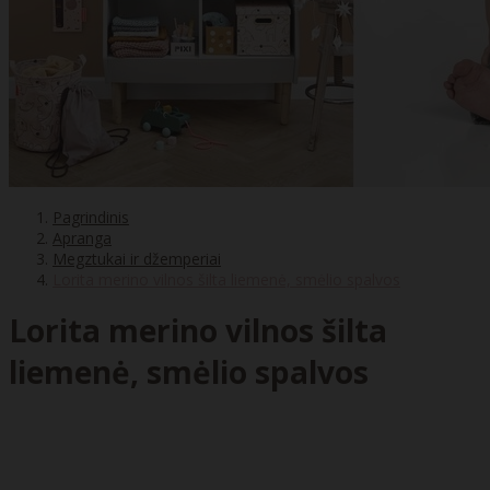
Pagrindinis
Apranga
Megztukai ir džemperiai
Lorita merino vilnos šilta liemenė, smėlio spalvos
Lorita merino vilnos šilta
liemenė, smėlio spalvos