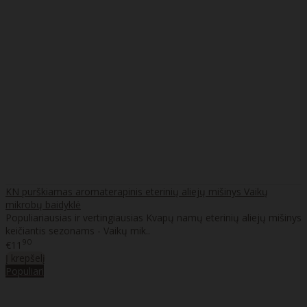
KN purškiamas aromaterapinis eterinių aliejų mišinys Vaikų
mikrobų baidyklė
Populiariausias ir vertingiausias Kvapų namų eterinių aliejų mišinys
keičiantis sezonams - Vaikų mik..
90
€11
Į krepšelį
Populiari