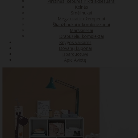
Pirštinės, kepurės ir kiti aksesuarai
Kelnės
Smėlinukai
Megztukai ir džemperiai
Šliaužtinukai ir kombinezonai
Marškinėliai
Drabužėlių komplektai
Knygos vaikams
Dovanų kuponai
Išparduotuvė
Apie Avietę