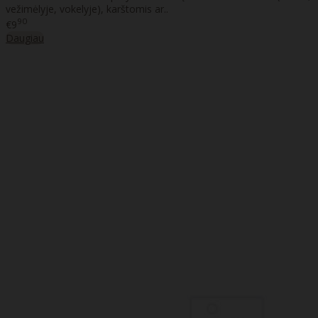
vežimėlyje, vokelyje), karštomis ar..
90
€9
Daugiau