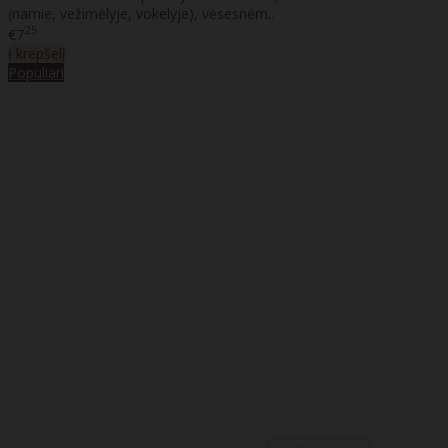
(namie, vežimėlyje, vokelyje), vėsesnėm..
25
€7
Į krepšelį
Populiari