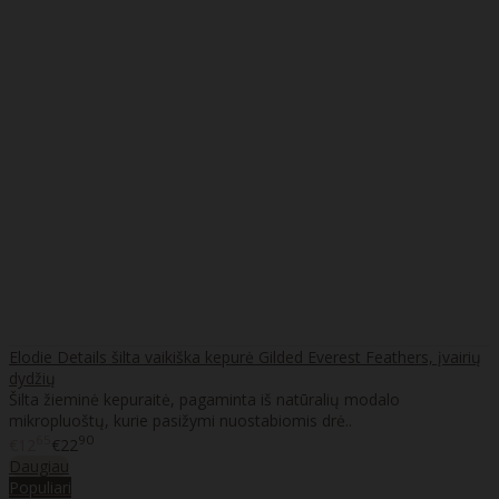
Elodie Details šilta vaikiška kepurė Gilded Everest Feathers, įvairių
dydžių
Šilta žieminė kepuraitė, pagaminta iš natūralių modalo
mikropluoštų, kurie pasižymi nuostabiomis drė..
65
90
€12
€22
Daugiau
Populiari