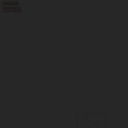
Į krepšelį
%
Akcija
-4