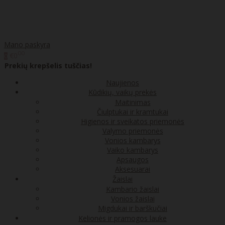
Mano paskyra
00
€0
0
Prekių krepšelis tuščias!
Naujienos
Kūdikių, vaikų prekės
Maitinimas
Čiulptukai ir kramtukai
Higienos ir sveikatos priemonės
Valymo priemonės
Vonios kambarys
Vaiko kambarys
Apsaugos
Aksesuarai
Žaislai
Kambario žaislai
Vonios žaislai
Migdukai ir barškučiai
Kelionės ir pramogos lauke