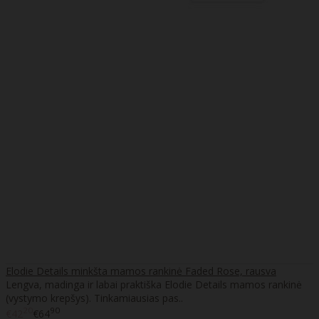
Elodie Details minkšta mamos rankinė Faded Rose, rausva
Lengva, madinga ir labai praktiška Elodie Details mamos rankinė
(vystymo krepšys). Tinkamiausias pas..
20
90
€42
€64