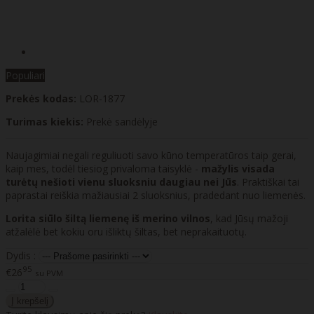
Populiari
Prekės kodas:
LOR-1877
Turimas kiekis:
Prekė sandėlyje
Naujagimiai negali reguliuoti savo kūno temperatūros taip gerai,
kaip mes, todėl tiesiog privaloma taisyklė -
mažylis visada
turėtų nešioti vienu sluoksniu daugiau nei Jūs
. Praktiškai tai
paprastai reiškia mažiausiai 2 sluoksnius, pradedant nuo liemenės.
Lorita siūlo šiltą liemenę iš merino vilnos
, kad Jūsų mažoji
atžalėlė bet kokiu oru išliktų šiltas, bet neprakaituotų.
Dydis :
95
€26
su PVM