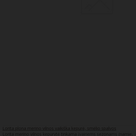
Lorita plona merino vilnos vaikiška kepurė, smėlio spalvos
Lorita merino vilnos kepurytė tinkama įvairiems sezonams (namie,