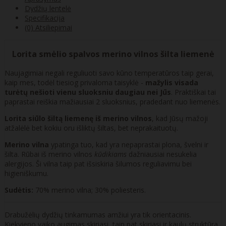
Dydžių lentelė
Specifikacija
(0) Atsiliepimai
Lorita smėlio spalvos merino vilnos šilta liemenė
Naujagimiai negali reguliuoti savo kūno temperatūros taip gerai,
kaip mes, todėl tiesiog privaloma taisyklė -
mažylis visada
turėtų nešioti vienu sluoksniu daugiau nei Jūs
. Praktiškai tai
paprastai reiškia mažiausiai 2 sluoksnius, pradedant nuo liemenės.
Lorita siūlo šiltą liemenę iš merino vilnos
, kad Jūsų mažoji
atžalėlė bet kokiu oru išliktų šiltas, bet neprakaituotų.
Merino vilna
ypatinga tuo, kad yra nepaprastai plona, švelni ir
šilta. Rūbai iš merino vilnos
kūdikiams
dažniausiai nesukelia
alergijos. Ši vilna taip pat išsiskiria šilumos reguliavimu bei
higieniškumu.
Sudėtis:
70% merino vilna; 30% poliesteris.
Drabužėlių dydžių tinkamumas amžiui yra tik orientacinis.
Kiekvieno vaiko augimas skiriasi, taip pat skiriasi ir kaulų struktūra,