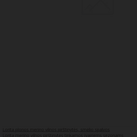
Lorita plonos merino vilnos pirštinytės, smėlio spalvos
Lorita merino vilnos pirštinytės tinkamos įvairiems sezonams