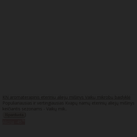
KN aromaterapinis eterinių aliejų mišinys Vaikų mikrobų baidyklė
Populiariausias ir vertingiausias Kvapų namų eterinių aliejų mišinys
keičiantis sezonams - Vaikų mik..
%
Akcija
-45