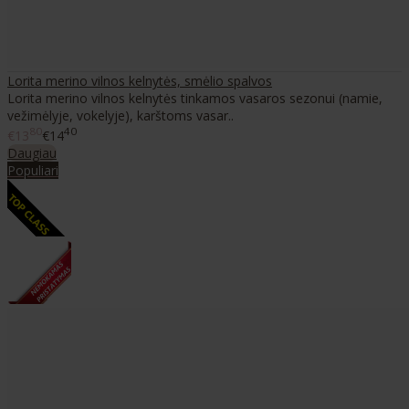
Lorita merino vilnos kelnytės, smėlio spalvos
Lorita merino vilnos kelnytės tinkamos vasaros sezonui (namie,
vežimėlyje, vokelyje), karštoms vasar..
80
40
€13
€14
Daugiau
Populiari