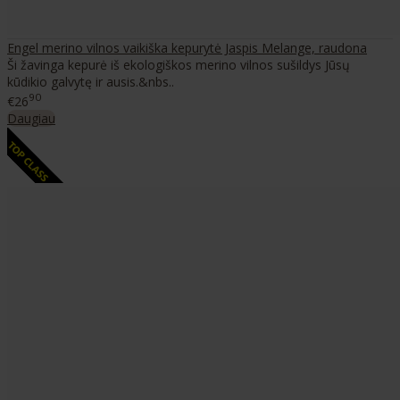
Engel merino vilnos vaikiška kepurytė Jaspis Melange, raudona
Ši žavinga kepurė iš ekologiškos merino vilnos sušildys Jūsų
kūdikio galvytę ir ausis.&nbs..
90
€26
Daugiau