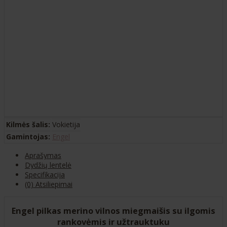
Kilmės šalis:
Vokietija
Gamintojas:
Engel
Aprašymas
Dydžių lentelė
Specifikacija
(0) Atsiliepimai
Engel pilkas merino vilnos miegmaišis su ilgomis
rankovėmis ir užtrauktuku