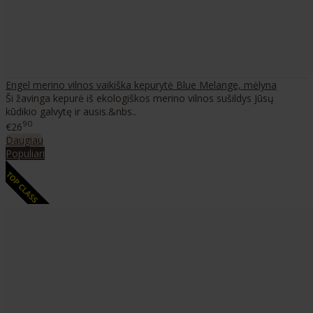
Engel merino vilnos vaikiška kepurytė Blue Melange, mėlyna
Ši žavinga kepurė iš ekologiškos merino vilnos sušildys Jūsų
kūdikio galvytę ir ausis.&nbs..
90
€26
Daugiau
Populiari