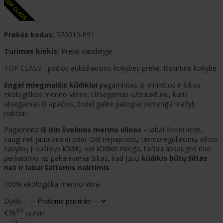
Prekės kodas:
576010-091
Turimas kiekis:
Prekė sandėlyje
TOP CLASS - pačios aukščiausios kokybės prekė. Išskirtinė kokybė.
Engel miegmaišis kūdikiui
pagamintas iš minkštos ir šiltos
ekologiškos merino vilnos. Užsegamas užtrauktuku, kuris
atsegamas iš apačios, todėl galite patogiai perrengti mažylį
nakčiai.
Pagaminta
iš itin švelnios merino vilnos
– labai švelni liesti,
saugi net jautriausiai odai. Dėl nepaprastų termoreguliacinių vilnos
savybių ji sušildys kūdikį, kol kūdikis miega, tačiau apsaugos nuo
perkaitimo. Jis pakankamai šiltas, kad Jūsų
kūdikis būtų šiltas
net ir labai šaltomis naktimis
.
100% ekologiška merino vilna.
Dydis :
90
€76
su PVM