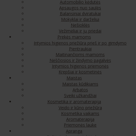
Automobilio kėdutės
Apsaugos nuo saulės
Balansiniai dviratukai
Mokyklai ir darželiui
Nešioklės
Vežimėliai ir jų priedai
Prekės mamoms
Intymios higienos priežiūra prieš ir po gimdymo
Pientraukiai
Maitinančioms mamoms
Nėščiosios ir žindymo pagalvės
Intymios higienos priemonės
Krepšiai ir kosmetinės
Maistas
Maistas kūdikiams
Arbatos
Sveiki užkandžiai
Kosmetika ir aromaterapija
Veido ir kūno priežiūra
Kosmetika vaikams
Aromaterapija
Priemonės lauke
Apranga