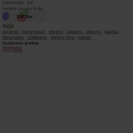
Įvertinimas:
Įveskite saugos kodą:
Rašyti
Apranga
,
Miegmaišiai
,
Miegoti
,
Vaikams
,
Vilnonis
,
Nakčiai
,
Miegmaišis
,
Kūdikiams
,
Merino vilna
,
Vokelis
Susijusios prekės
%
Akcija
-4