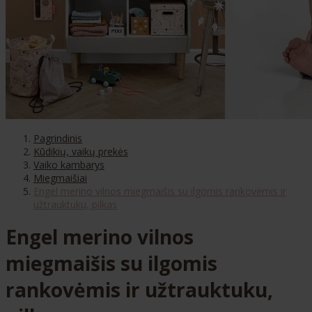
Pagrindinis
Kūdikių, vaikų prekės
Vaiko kambarys
Miegmaišiai
Engel merino vilnos miegmaišis su ilgomis rankovėmis ir
užtrauktuku, pilkas
Engel merino vilnos
miegmaišis su ilgomis
rankovėmis ir užtrauktuku,