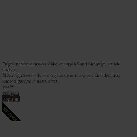
Engel merino vilnos vaikiška kepurytė Sand Melange, smėlio
spalvos
Ši žavinga kepurė iš ekologiškos merino vilnos sušildys Jūsų
kūdikio galvytę ir ausis.&nbs..
90
€26
Daugiau
Populiari