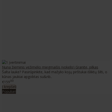
Nuna žieminis vežimėlio miegmaišis (vokelis) Granite, pilkas
Šalta lauke? Pasirūpinkite, kad mažylio kojų pirštukai išliktų šilti, o
kūnas jaukiai apgobtas su&nb..
00
€159
Į krepšelį
Populiari