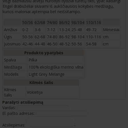
Visgi dažniausiu atveju nurodyti dydžiai turėtų tikti, ypač kadangi
Engel drabužėliai siuvami iš aukščiausios kokybės medžiagų,
kurios maloniai aptempia bet neišsitampo.
50/56
62/68
74/80
86/92
98/104
110/116
Amžius
0-2
3-6
7-12
13-24
25-48
49-72
Mėnesiai
Ūgis
50-56
62-68
74-80
86-92
98-104
110-116
cm
Juosmuo
42-46
44-48
46-50
48-52
50-56
54-58
cm
Produkto ypatybės
Spalva
Pilka
Medžiaga
100% ekologiška merino vilna
Modelis
Light Grey Melange
Kilmės šalis
Kilmės
Vokietija
šalis
Parašyti atsiliepimą
Vardas:
El. pašto adresas:
Atsiliepimas: