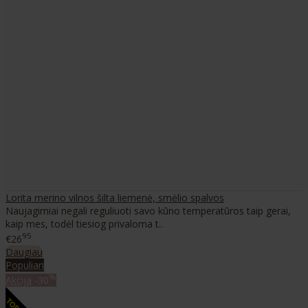
Lorita merino vilnos šilta liemenė, smėlio spalvos
Naujagimiai negali reguliuoti savo kūno temperatūros taip gerai,
kaip mes, todėl tiesiog privaloma t..
95
€26
Daugiau
Populiari
%
Akcija
-30