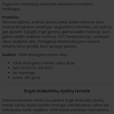
Pagaminta Vokietijoje naudojant aukščiausios kokybės
medžiagas.
Priežiūra:
Vilnonius kilpinius audinius (terius) reikia skalbti rankomis labai
švelniai drungname vandenyje. Negręžkite ir netrinkite, nes tada jis
gali apsivelti. Daugelį Engel gaminių galima skalbti mašinoje. Juos
galima skalbti skalbimo mašinoje 30°C temperatūroje, naudojant
vilnos skalbimo ciklą. Primygtinai rekomenduojame naudoti
tinkamą vilnos ploviklį, kuris apsaugo pluoštą.
Sudėtis:
100% ekologiška merino vilna.
100% ekologiškos merino vilnos flisas
NATURTEXTIL-IVN BEST
Be mulesingo
Svoris: 280 g/m2
Engel drabužėlių dydžių lentelė
Rekomenduojame remtis šia pateikta Engel drabužėlių dydžių
lentele, tačiau visada turėkite omenyje, kad kiekvienas vaikas yra
individualus, todėl negalima 100% kliautis pateiktais matmenimis.