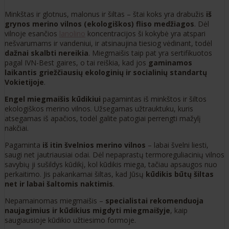
Minkštas ir glotnus, malonus ir šiltas – štai koks yra drabužis
iš
grynos merino vilnos (ekologiškos) fliso medžiagos
. Dėl
vilnoje esančios
lanolino
koncentracijos ši kokybė yra atspari
nešvarumams ir vandeniui, ir atsinaujina tiesiog vėdinant, todėl
dažnai skalbti nereikia
. Miegmaišis taip pat yra sertifikuotos
pagal IVN-Best gaires, o tai reiškia, kad jos
gaminamos
laikantis griežčiausių ekologinių ir socialinių standartų
Vokietijoje
.
Engel miegmaišis kūdikiui
pagamintas iš minkštos ir šiltos
ekologiškos merino vilnos. Užsegamas užtrauktuku, kuris
atsegamas iš apačios, todėl galite patogiai perrengti mažylį
nakčiai.
Pagaminta
iš itin švelnios merino vilnos
– labai švelni liesti,
saugi net jautriausiai odai. Dėl nepaprastų termoreguliacinių vilnos
savybių ji sušildys kūdikį, kol kūdikis miega, tačiau apsaugos nuo
perkaitimo. Jis pakankamai šiltas, kad Jūsų
kūdikis būtų šiltas
net ir labai šaltomis naktimis
.
Nepamainomas miegmaišis –
specialistai rekomenduoja
naujagimius ir kūdikius migdyti miegmaišyje
, kaip
saugiausioje kūdikio užtiesimo formoje.