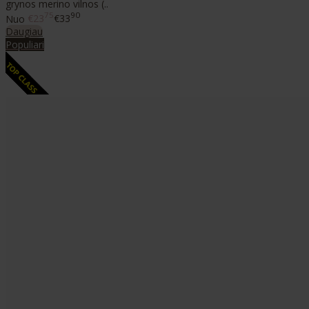
grynos merino vilnos (..
75
90
Nuo
€23
€33
Daugiau
Populiari