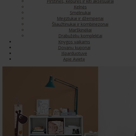
Pirštinės, kepurės ir kiti aksesuarai
Kelnės
Smėlinukai
Megztukai ir džemperiai
Šliaužtinukai ir kombinezonai
Marškinėliai
Drabužėlių komplektai
Knygos vaikams
Dovanų kuponai
Išparduotuvė
Apie Avietę