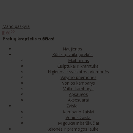
Mano paskyra
00
€0
0
Prekių krepšelis tuščias!
Naujienos
Kūdikių, vaikų prekės
Maitinimas
Čiulptukai ir kramtukai
Higienos ir sveikatos priemonės
Valymo priemonės
Vonios kambarys
Vaiko kambarys
Apsaugos
Aksesuarai
Žaislai
Kambario žaislai
Vonios žaislai
Migdukai ir barškučiai
Kelionės ir pramogos lauke