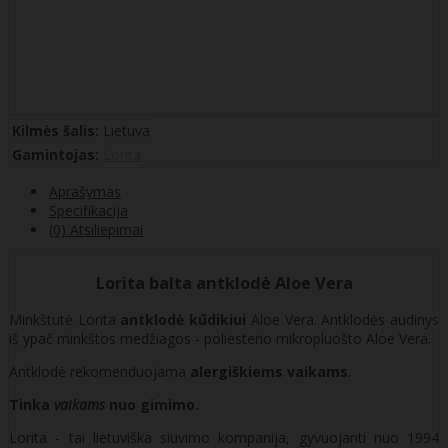
Kilmės šalis:
Lietuva
Gamintojas:
Lorita
Aprašymas
Specifikacija
(0) Atsiliepimai
Lorita balta antklodė Aloe Vera
Minkštutė Lorita
antklodė kūdikiui
Aloe Vera. Antklodės audinys
iš ypač minkštos medžiagos - poliesterio mikropluošto Aloe Vera.
Antklodė rekomenduojama
alergiškiems vaikams
.
Tinka
vaikams
nuo gimimo.
Lorita - tai lietuviška siuvimo kompanija, gyvuojanti nuo 1994