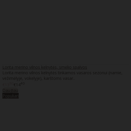
Lorita merino vilnos kelnytės, smėlio spalvos
Lorita merino vilnos kelnytės tinkamos vasaros sezonui (namie,
vežimėlyje, vokelyje), karštoms vasar..
80
40
€13
€14
Daugiau
Populiari