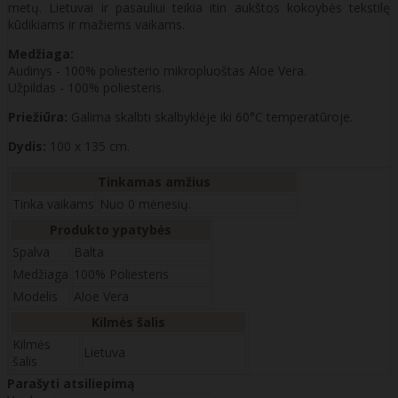
metų. Lietuvai ir pasauliui teikia itin aukštos kokoybės tekstilę
kūdikiams ir mažiems vaikams.
Medžiaga:
Audinys - 100% poliesterio mikropluoštas Aloe Vera.
Užpildas - 100% poliesteris.
Priežiūra:
Galima skalbti skalbyklėje iki 60°C temperatūroje.
Dydis:
100 x 135 cm.
Tinkamas amžius
Tinka vaikams
Nuo 0 mėnesių.
Produkto ypatybės
Spalva
Balta
Medžiaga
100% Poliesteris
Modelis
Aloe Vera
Kilmės šalis
Kilmės
Lietuva
šalis
Parašyti atsiliepimą