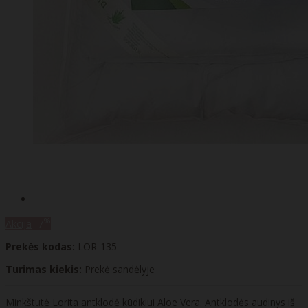
%
Akcija
-7
Prekės kodas:
LOR-135
Turimas kiekis:
Prekė sandėlyje
Minkštutė Lorita antklodė kūdikiui Aloe Vera. Antklodės audinys iš