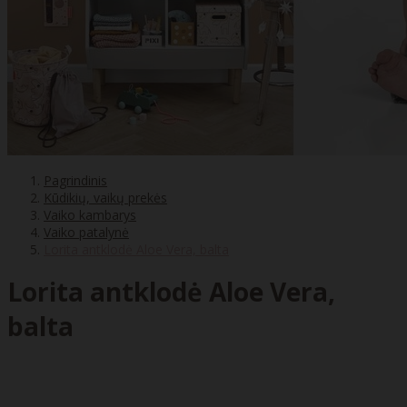
Pagrindinis
Kūdikių, vaikų prekės
Vaiko kambarys
Vaiko patalynė
Lorita antklodė Aloe Vera, balta
Lorita antklodė Aloe Vera,
balta