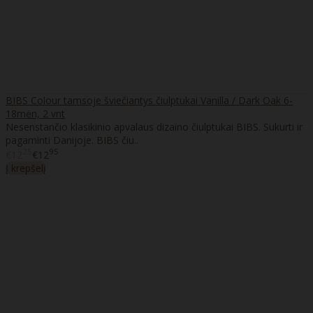
BIBS Colour tamsoje šviečiantys čiulptukai Vanilla / Dark Oak 6-
18mėn, 2 vnt
Nesenstančio klasikinio apvalaus dizaino čiulptukai BIBS. Sukurti ir
pagaminti Danijoje. BIBS čiu..
25
95
€12
€12
Į krepšelį