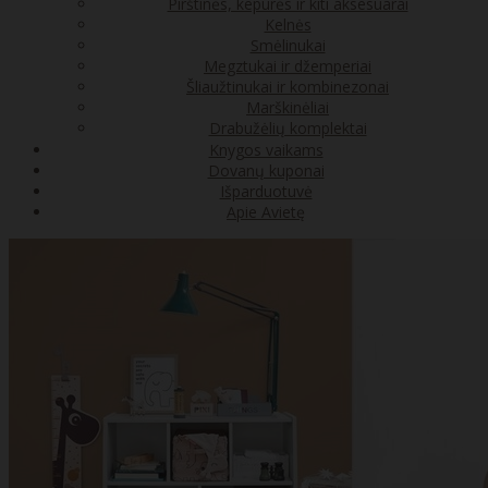
Pirštinės, kepurės ir kiti aksesuarai
Kelnės
Smėlinukai
Megztukai ir džemperiai
Šliaužtinukai ir kombinezonai
Marškinėliai
Drabužėlių komplektai
Knygos vaikams
Dovanų kuponai
Išparduotuvė
Apie Avietę