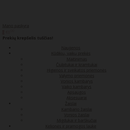
Mano paskyra
00
€0
0
Prekių krepšelis tuščias!
Naujienos
Kūdikių, vaikų prekės
Maitinimas
Čiulptukai ir kramtukai
Higienos ir sveikatos priemonės
Valymo priemonės
Vonios kambarys
Vaiko kambarys
Apsaugos
Aksesuarai
Žaislai
Kambario žaislai
Vonios žaislai
Migdukai ir barškučiai
Kelionės ir pramogos lauke