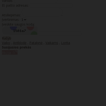
Vardas:
El. pašto adresas:
Atsiliepimas:
Įvertinimas:
Įveskite saugos kodą:
Rašyti
Vaiko
,
Antklodė
,
Patalynė
,
Vaikams
,
Lorita
Susijusios prekės
%
Akcija
-5