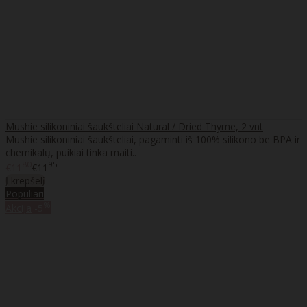
Mushie silikoniniai šaukšteliai Natural / Dried Thyme, 2 vnt
Mushie silikoniniai šaukšteliai, pagaminti iš 100% silikono be BPA ir
chemikalų, puikiai tinka maiti..
80
95
€11
€11
Į krepšelį
Populiari
%
Akcija
-5