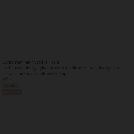
Lorita marliniai vystyklai, balti
Lorita marliniai vystyklai pravers kasdienoje - vaikui atpylus ar
ieškant jaukaus prieglobsčio. Papr..
10
€3
Į krepšelį
%
Akcija
-4