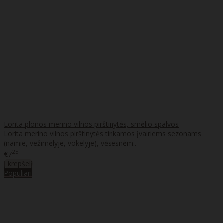
Lorita plonos merino vilnos pirštinytės, smėlio spalvos
Lorita merino vilnos pirštinytės tinkamos įvairiems sezonams
(namie, vežimėlyje, vokelyje), vėsesnėm..
25
€7
Į krepšelį
Populiari