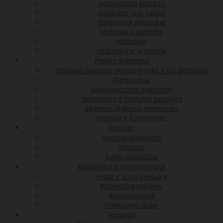
Automobilio kėdutės
Apsaugos nuo saulės
Balansiniai dviratukai
Mokyklai ir darželiui
Nešioklės
Vežimėliai ir jų priedai
Prekės mamoms
Intymios higienos priežiūra prieš ir po gimdymo
Pientraukiai
Maitinančioms mamoms
Nėščiosios ir žindymo pagalvės
Intymios higienos priemonės
Krepšiai ir kosmetinės
Maistas
Maistas kūdikiams
Arbatos
Sveiki užkandžiai
Kosmetika ir aromaterapija
Veido ir kūno priežiūra
Kosmetika vaikams
Aromaterapija
Priemonės lauke
Apranga