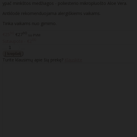
ypač minkštos medžiagos - poliesterio mikropluošto Aloe Vera.
Antklodė rekomenduojama alergiškiems vaikams.
Tinka vaikams nuo gimimo.
90
90
€25
€27
su PVM
00
Sutaupote - €2
Turite klausimų apie šią prekę?
Klauskite