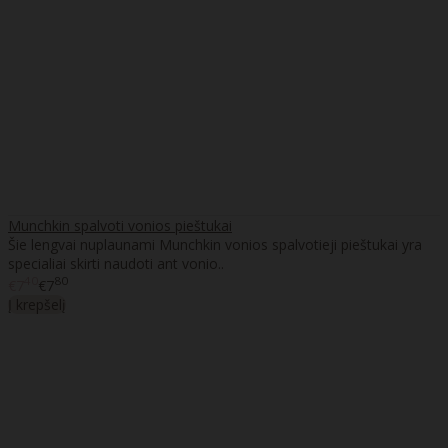
Munchkin spalvoti vonios pieštukai
Šie lengvai nuplaunami Munchkin vonios spalvotieji pieštukai yra
specialiai skirti naudoti ant vonio..
40
80
€7
€7
Į krepšelį