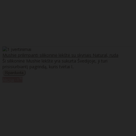
Mushie prilimpanti silikoninė lėkštė su skyriais Natural, ruda
Ši silikoninė Mushie lėkštė yra sukurta Švedijoje, ji turi
prisisiurbiantį pagrindą, kuris tvirtai l..
%
Akcija
-1