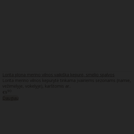
Lorita plona merino vilnos vaikiška kepurė, smėlio spalvos
Lorita merino vilnos kepurytė tinkama įvairiems sezonams (namie,
vežimėlyje, vokelyje), karštomis ar..
90
€9
Daugiau