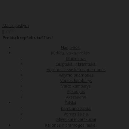
Mano paskyra
00
€0
0
Prekių krepšelis tuščias!
Naujienos
Kūdikių, vaikų prekės
Maitinimas
Čiulptukai ir kramtukai
Higienos ir sveikatos priemonės
Valymo priemonės
Vonios kambarys
Vaiko kambarys
Apsaugos
Aksesuarai
Žaislai
Kambario žaislai
Vonios žaislai
Migdukai ir barškučiai
Kelionės ir pramogos lauke