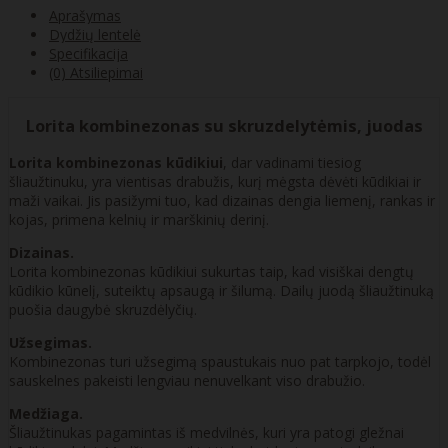
Aprašymas
Dydžių lentelė
Specifikacija
(0) Atsiliepimai
Lorita kombinezonas su skruzdelytėmis, juodas
Lorita kombinezonas kūdikiui
, dar vadinami tiesiog
šliaužtinuku, yra vientisas drabužis, kurį mėgsta dėvėti kūdikiai ir
maži vaikai. Jis pasižymi tuo, kad dizainas dengia liemenį, rankas ir
kojas, primena kelnių ir marškinių derinį.
Dizainas.
Lorita kombinezonas kūdikiui sukurtas taip, kad visiškai dengtų
kūdikio kūnelį, suteiktų apsaugą ir šilumą. Dailų juodą šliaužtinuką
puošia daugybė skruzdėlyčių.
Užsegimas.
Kombinezonas turi užsegimą spaustukais nuo pat tarpkojo, todėl
sauskelnes pakeisti lengviau nenuvelkant viso drabužio.
Medžiaga.
Šliaužtinukas pagamintas iš medvilnės, kuri yra patogi gležnai