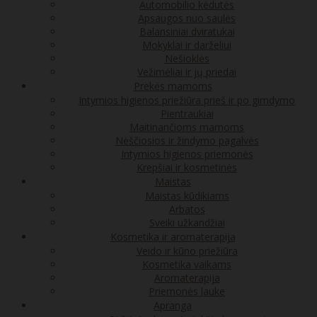
Automobilio kėdutės
Apsaugos nuo saulės
Balansiniai dviratukai
Mokyklai ir darželiui
Nešioklės
Vežimėliai ir jų priedai
Prekės mamoms
Intymios higienos priežiūra prieš ir po gimdymo
Pientraukiai
Maitinančioms mamoms
Nėščiosios ir žindymo pagalvės
Intymios higienos priemonės
Krepšiai ir kosmetinės
Maistas
Maistas kūdikiams
Arbatos
Sveiki užkandžiai
Kosmetika ir aromaterapija
Veido ir kūno priežiūra
Kosmetika vaikams
Aromaterapija
Priemonės lauke
Apranga