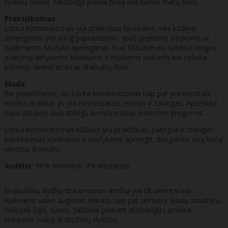
kūdikių odelei. Medžiaga puikiai tinka bet kuriuo metų laiku.
Praktiškumas.
Lorita kombinezonas yra praktiškas tėveliams, nes kūdikio
aprengimas yra daug paprastesnis, ypač greitoms išvykoms ar
žaidimams. Mažylio aprengimas šiuo šliaužtinuku suteikia lengvą
judėjimą aktyviems kūdikiams ir mažiems vaikams bei nelieka
poreikio derinti atskiras drabužių dalis.
Mada.
Be praktiškumo, šis Lorita kombinezonas taip pat yra nuostabi
mados išraiška. Jis yra nesenstantis, mielas ir žavingas. Aprenkite
savo atžalėlę šiuo stilingu kombinezonu įvairiomis progomis.
Lorita kombinezonas kūdikiui yra praktiškas, patogus ir stilingas
pasirinkimas kūdikiams ir mažyliams aprengti, dengiantis visą kūną
vientisu drabužiu.
Sudėtis:
96% medvilnė, 4% elastanas.
Drabužėlių dydžių tinkamumas amžiui yra tik orientacinis.
Kiekvieno vaiko augimas skiriasi, taip pat skiriasi ir kaulų struktūra,
šiek tiek ūgis, svoris. Siūlome perkant atsižvelgti į įprastai
tinkamus vaikui drabužėlių dydžius.