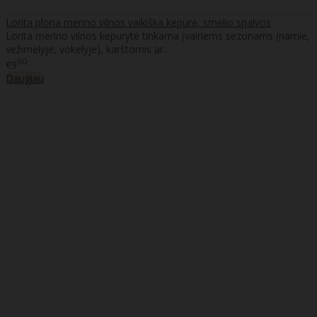
Lorita plona merino vilnos vaikiška kepurė, smėlio spalvos
Lorita merino vilnos kepurytė tinkama įvairiems sezonams (namie,
vežimėlyje, vokelyje), karštomis ar..
90
€9
Daugiau