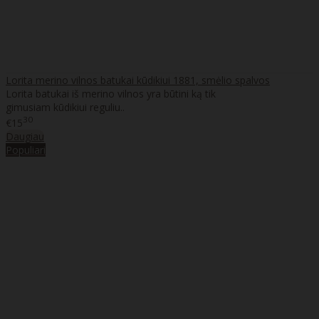
Lorita merino vilnos batukai kūdikiui 1881, smėlio spalvos
Lorita batukai iš merino vilnos yra būtini ką tik
gimusiam kūdikiui reguliu..
30
€15
Daugiau
Populiari