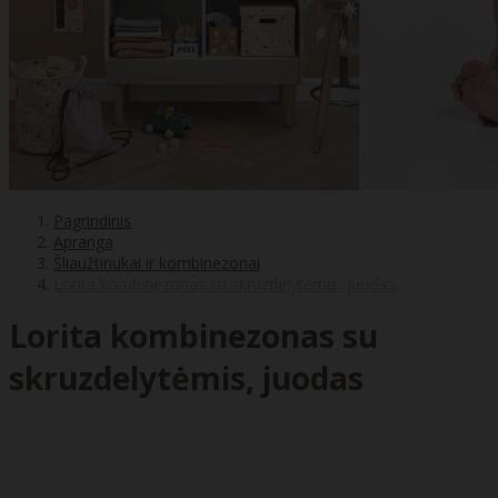
Pagrindinis
Apranga
Šliaužtinukai ir kombinezonai
Lorita kombinezonas su skruzdelytėmis, juodas
Lorita kombinezonas su
skruzdelytėmis, juodas