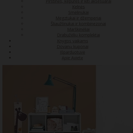
Pirštinės, kepurės ir kiti aksesuarai
Kelnės
Smėlinukai
Megztukai ir džemperiai
Šliaužtinukai ir kombinezonai
Marškinėliai
Drabužėlių komplektai
Knygos vaikams
Dovanų kuponai
Išparduotuvė
Apie Avietę