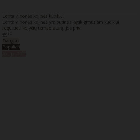
Lorita vilnonės kojinės kūdikiui
Lorita vilnonės kojinės yra būtinos kątik gimusiam kūdikiui
reguliuoti kojyčių temperatūrą. Jos priv..
90
€9
Daugiau
Populiari
%
Akcija
-20