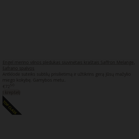
Engel merino vilnos pledukas siuvinėtais kraštais Saffron Melange,
šafrano spalvos
Antklodė suteiks subtilų prisilietimą ir užtikrins gerą Jūsų mažylio
miego kokybę. Gamybos metu..
50
€72
Į krepšelį