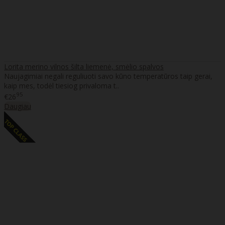
Lorita merino vilnos šilta liemenė, smėlio spalvos
Naujagimiai negali reguliuoti savo kūno temperatūros taip gerai,
kaip mes, todėl tiesiog privaloma t..
95
€26
Daugiau