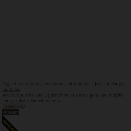
Engel merino vilnos pledukas siuvinėtais kraštais Jaspis Melange,
raudonas
Antklodė suteiks subtilų prisilietimą ir užtikrins gerą Jūsų mažylio
miego kokybę. Gamybos metu..
Populiari