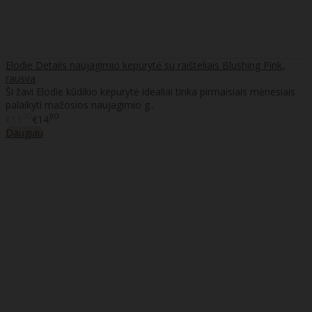
Elodie Details naujagimio kepurytė su raišteliais Blushing Pink,
rausva
Ši žavi Elodie kūdikio kepurytė idealiai tinka pirmaisiais mėnesiais
palaikyti mažosios naujagimio g..
90
90
€11
€14
Daugiau