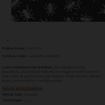
Prekės kodas:
LOR-425S
Turimas kiekis:
Laukiame papildymo
Lorita kombinezonas kūdikiui
, dar vadinami tiesiog
šliaužtinuku, yra vientisas drabužis, kurį mėgsta dėvėti kūdikiai ir
maži vaikai. Jis pasižymi tuo, kad dizainas dengia liemenį, rankas ir
kojas, primena kelnių ir marškinių derinį.
Pranešti, kai bus prekyboje
Kilmės šalis:
Lithuania
Gamintojas:
Lorita