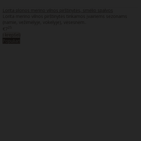
Lorita plonos merino vilnos pirštinytės, smėlio spalvos
Lorita merino vilnos pirštinytės tinkamos įvairiems sezonams
(namie, vežimėlyje, vokelyje), vėsesnėm..
25
€7
Į krepšelį
Populiari