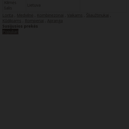
Kilmės
Lietuva
šalis
Lorita
,
Medvilnė
,
Kombinezonai
,
Vaikams
,
Šliaužtinukai
,
Kūdikiams
,
Romperiai
,
Apranga
Susijusios prekės
Populiari