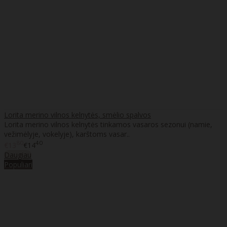
Lorita merino vilnos kelnytės, smėlio spalvos
Lorita merino vilnos kelnytės tinkamos vasaros sezonui (namie,
vežimėlyje, vokelyje), karštoms vasar..
80
40
€13
€14
Daugiau
Populiari