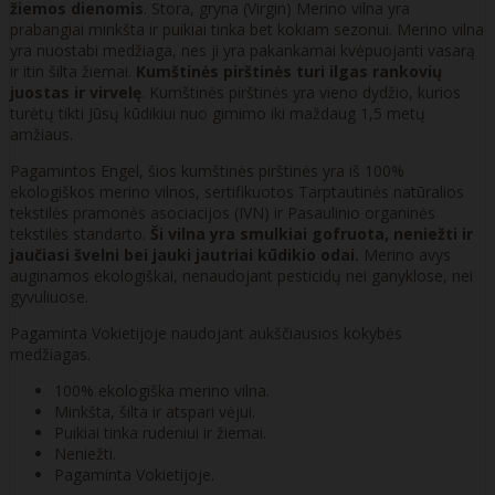
žiemos dienomis
. Stora, gryna (Virgin) Merino vilna yra
prabangiai minkšta ir puikiai tinka bet kokiam sezonui. Merino vilna
yra nuostabi medžiaga, nes ji yra pakankamai kvėpuojanti vasarą
ir itin šilta žiemai.
Kumštinės pirštinės turi ilgas rankovių
juostas ir virvelę
. Kumštinės pirštinės yra vieno dydžio, kurios
turėtų tikti Jūsų kūdikiui nuo gimimo iki maždaug 1,5 metų
amžiaus.
Pagamintos Engel, šios kumštinės pirštinės yra iš 100%
ekologiškos merino vilnos, sertifikuotos Tarptautinės natūralios
tekstilės pramonės asociacijos (IVN) ir Pasaulinio organinės
tekstilės standarto.
Ši vilna yra smulkiai gofruota, neniežti ir
jaučiasi švelni bei jauki jautriai kūdikio odai.
Merino avys
auginamos ekologiškai, nenaudojant pesticidų nei ganyklose, nei
gyvuliuose.
Pagaminta Vokietijoje naudojant aukščiausios kokybės
medžiagas.
100% ekologiška merino vilna.
Minkšta, šilta ir atspari vėjui.
Puikiai tinka rudeniui ir žiemai.
Neniežti.
Pagaminta Vokietijoje.