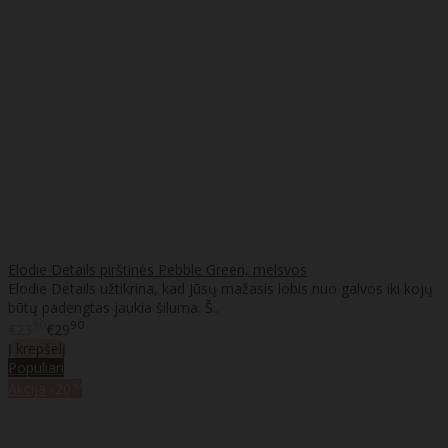
Elodie Details pirštinės Pebble Green, melsvos
Elodie Details užtikrina, kad Jūsų mažasis lobis nuo galvos iki kojų
būtų padengtas jaukia šiluma. Š..
90
90
€23
€29
Į krepšelį
Populiari
%
Akcija
-20