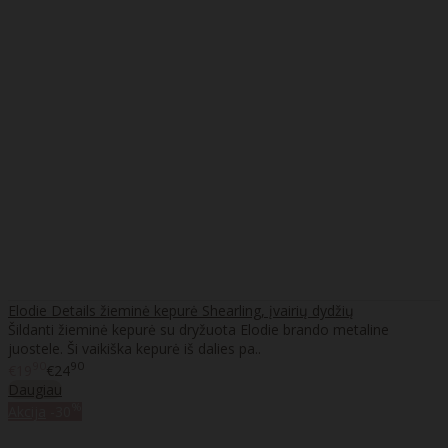
Elodie Details žieminė kepurė Shearling, įvairių dydžių
Šildanti žieminė kepurė su dryžuota Elodie brando metaline
juostele. Ši vaikiška kepurė iš dalies pa..
90
90
€19
€24
Daugiau
%
Akcija
-30