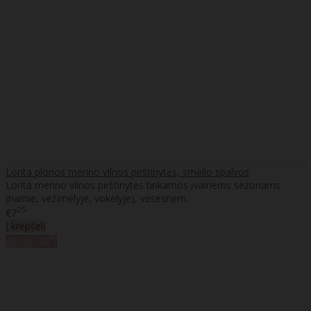
Lorita plonos merino vilnos pirštinytės, smėlio spalvos
Lorita merino vilnos pirštinytės tinkamos įvairiems sezonams
(namie, vežimėlyje, vokelyje), vėsesnėm..
25
€7
Į krepšelį
%
Akcija
-20