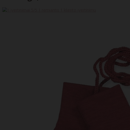
5
/5 | remiantis
1
kliento įvertinimu