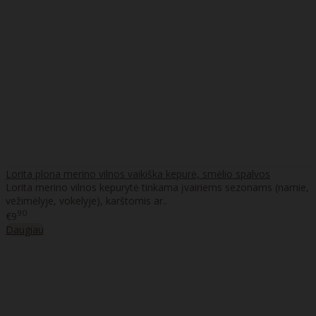
Lorita plona merino vilnos vaikiška kepurė, smėlio spalvos
Lorita merino vilnos kepurytė tinkama įvairiems sezonams (namie,
vežimėlyje, vokelyje), karštomis ar..
90
€9
Daugiau