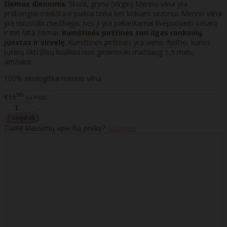
žiemos dienomis
. Stora, gryna (Virgin) Merino vilna yra
prabangiai minkšta ir puikiai tinka bet kokiam sezonui. Merino vilna
yra nuostabi medžiaga, nes ji yra pakankamai kvėpuojanti vasarą
ir itin šilta žiemai.
Kumštinės pirštinės turi ilgas rankovių
juostas ir virvelę
. Kumštinės pirštinės yra vieno dydžio, kurios
turėtų tikti Jūsų kūdikiui nuo gimimo iki maždaug 1,5 metų
amžiaus.
100% ekologiška merino vilna.
90
€16
su PVM
Turite klausimų apie šią prekę?
Klauskite