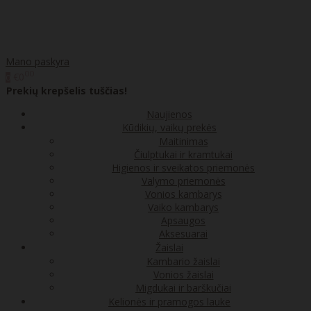
Mano paskyra
00
€0
0
Prekių krepšelis tuščias!
Naujienos
Kūdikių, vaikų prekės
Maitinimas
Čiulptukai ir kramtukai
Higienos ir sveikatos priemonės
Valymo priemonės
Vonios kambarys
Vaiko kambarys
Apsaugos
Aksesuarai
Žaislai
Kambario žaislai
Vonios žaislai
Migdukai ir barškučiai
Kelionės ir pramogos lauke