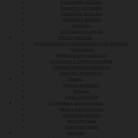
Automobilio kėdutės
Apsaugos nuo saulės
Balansiniai dviratukai
Mokyklai ir darželiui
Nešioklės
Vežimėliai ir jų priedai
Prekės mamoms
Intymios higienos priežiūra prieš ir po gimdymo
Pientraukiai
Maitinančioms mamoms
Nėščiosios ir žindymo pagalvės
Intymios higienos priemonės
Krepšiai ir kosmetinės
Maistas
Maistas kūdikiams
Arbatos
Sveiki užkandžiai
Kosmetika ir aromaterapija
Veido ir kūno priežiūra
Kosmetika vaikams
Aromaterapija
Priemonės lauke
Apranga