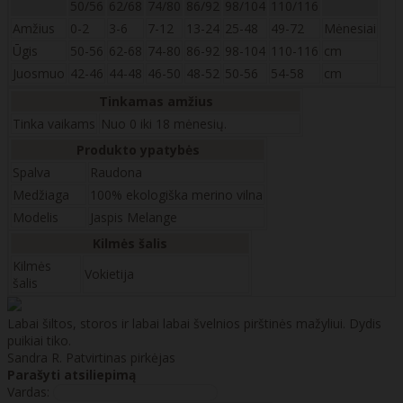
50/56
62/68
74/80
86/92
98/104
110/116
Amžius
0-2
3-6
7-12
13-24
25-48
49-72
Mėnesiai
Ūgis
50-56
62-68
74-80
86-92
98-104
110-116
cm
Juosmuo
42-46
44-48
46-50
48-52
50-56
54-58
cm
Tinkamas amžius
Tinka vaikams
Nuo 0 iki 18 mėnesių.
Produkto ypatybės
Spalva
Raudona
Medžiaga
100% ekologiška merino vilna
Modelis
Jaspis Melange
Kilmės šalis
Kilmės
Vokietija
šalis
Labai šiltos, storos ir labai labai švelnios pirštinės mažyliui. Dydis
puikiai tiko.
Sandra R.
Patvirtinas pirkėjas
Parašyti atsiliepimą
Vardas: