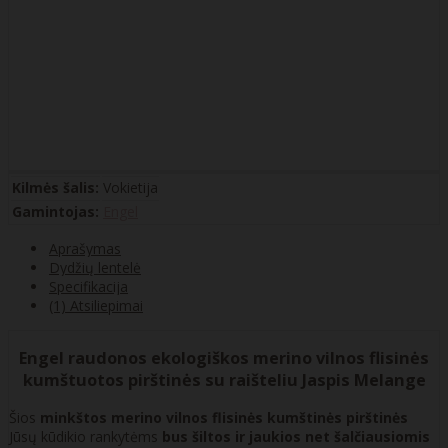
Kilmės šalis:
Vokietija
Gamintojas:
Engel
Aprašymas
Dydžių lentelė
Specifikacija
(1) Atsiliepimai
Engel raudonos ekologiškos merino vilnos flisinės
kumštuotos pirštinės su raišteliu Jaspis Melange
Šios
minkštos merino vilnos flisinės kumštinės pirštinės
Jūsų kūdikio rankytėms
bus šiltos ir jaukios net šalčiausiomis