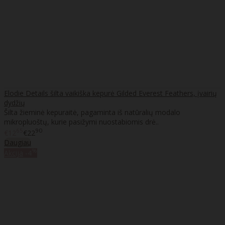
Elodie Details šilta vaikiška kepurė Gilded Everest Feathers, įvairių
dydžių
Šilta žieminė kepuraitė, pagaminta iš natūralių modalo
mikropluoštų, kurie pasižymi nuostabiomis drė..
65
90
€12
€22
Daugiau
%
Akcija
-4