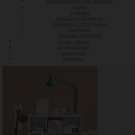
Pirštinės, kepurės ir kiti aksesuarai
Kelnės
Smėlinukai
Megztukai ir džemperiai
Šliaužtinukai ir kombinezonai
Marškinėliai
Drabužėlių komplektai
Knygos vaikams
Dovanų kuponai
Išparduotuvė
Apie Avietę