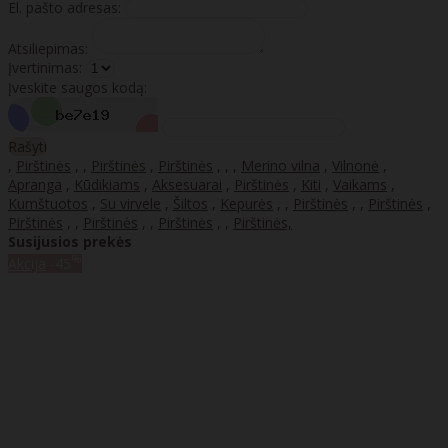
El. pašto adresas:
Atsiliepimas:
Įvertinimas:
Įveskite saugos kodą:
Rašyti
,
Pirštinės
,
,
Pirštinės
,
Pirštinės
,
,
,
Merino vilna
,
Vilnonė
,
Apranga
,
Kūdikiams
,
Aksesuarai
,
Pirštinės
,
Kiti
,
Vaikams
,
Kumštuotos
,
Su virvele
,
Šiltos
,
Kepurės
,
,
Pirštinės
,
,
Pirštinės
,
Pirštinės
,
,
Pirštinės
,
,
Pirštinės
,
,
Pirštinės,
Susijusios prekės
%
Akcija
-45