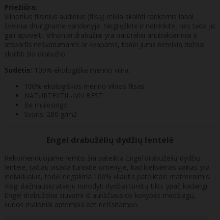
Priežiūra:
Vilnonius flisinius audinius (flisą) reikia skalbti rankomis labai
švelniai drungname vandenyje. Negręžkite ir netrinkite, nes tada jis
gali apsivelti. Vilnoniai drabužiai yra natūraliai antibakteriniai ir
atsparūs nešvarumams ar kvapams, todėl Jums nereikia dažnai
skalbti šio drabužio.
Sudėtis:
100% ekologiška merino vilna.
100% ekologiškos merino vilnos flisas
NATURTEXTIL-IVN BEST
Be mulesingo
Svoris: 280 g/m2
Engel drabužėlių dydžių lentelė
Rekomenduojame remtis šia pateikta Engel drabužėlių dydžių
lentele, tačiau visada turėkite omenyje, kad kiekvienas vaikas yra
individualus, todėl negalima 100% kliautis pateiktais matmenimis.
Visgi dažniausiu atveju nurodyti dydžiai turėtų tikti, ypač kadangi
Engel drabužėliai siuvami iš aukščiausios kokybės medžiagų,
kurios maloniai aptempia bet neišsitampo.