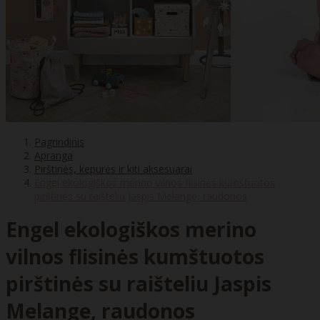
Pagrindinis
Apranga
Pirštinės, kepurės ir kiti aksesuarai
Engel ekologiškos merino vilnos flisinės kumštuotos
pirštinės su raišteliu Jaspis Melange, raudonos
Engel ekologiškos merino
vilnos flisinės kumštuotos
pirštinės su raišteliu Jaspis
Melange, raudonos