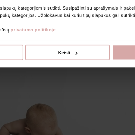
Pirštinės, kepurės ir kiti aksesuarai
Kelnės
 slapukų kategorijomis sutikti. Susipažinti su aprašymais ir pakei
Smėlinukai
pukų kategorijos. Užblokavus kai kurių tipų slapukus gali sutrikt
Megztukai ir džemperiai
Šliaužtinukai ir kombinezonai
 mūsų
privatumo politikoje
.
Marškinėliai
Drabužėlių komplektai
Knygos vaikams
Dovanų kuponai
Keisti
Išparduotuvė
Apie Avietę