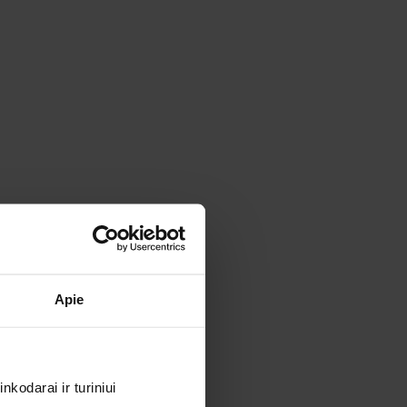
Apie
kodarai ir turiniui