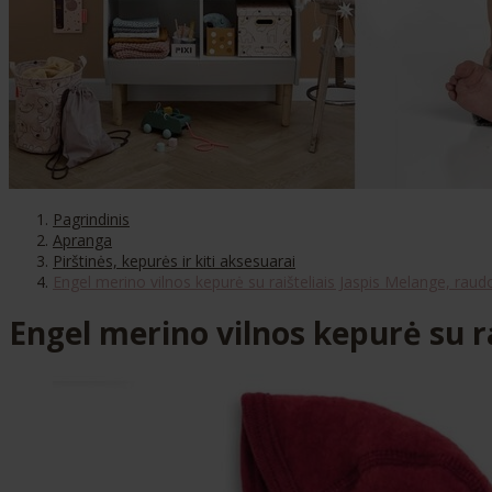
Pagrindinis
Apranga
Pirštinės, kepurės ir kiti aksesuarai
Engel merino vilnos kepurė su raišteliais Jaspis Melange, rau
Engel merino vilnos kepurė su r