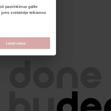
sti pasirinkimus galite
i jums svetainėje teikiamos
Leisti visus