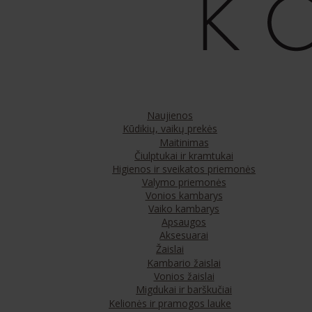
Naujienos
Kūdikių, vaikų prekės
Maitinimas
Čiulptukai ir kramtukai
Higienos ir sveikatos priemonės
Valymo priemonės
Vonios kambarys
Vaiko kambarys
Apsaugos
Aksesuarai
Žaislai
Kambario žaislai
Vonios žaislai
Migdukai ir barškučiai
Kelionės ir pramogos lauke