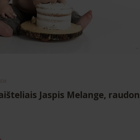
dona
aišteliais Jaspis Melange, raudo