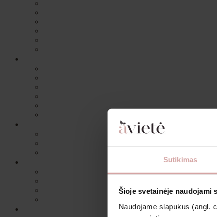
Sutikimas
Šioje svetainėje naudojami 
Naudojame slapukus (angl. coo