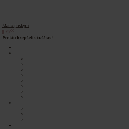
Mano paskyra
00
€0
0
Prekių krepšelis tuščias!