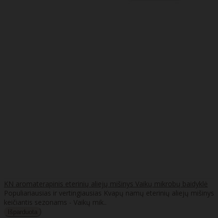
KN aromaterapinis eterinių aliejų mišinys Vaikų mikrobų baidyklė
Populiariausias ir vertingiausias Kvapų namų eterinių aliejų mišinys
keičiantis sezonams - Vaikų mik..