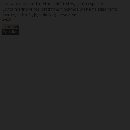
Lorita plonos merino vilnos pirštinytės, smėlio spalvos
Lorita merino vilnos pirštinytės tinkamos įvairiems sezonams
(namie, vežimėlyje, vokelyje), vėsesnėm..
25
€7
Į krepšelį
Populiari