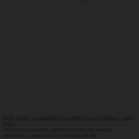
Elodie Details šilta vaikiška kepurė Gilded Everest Feathers, įvairių
dydžių
Šilta žieminė kepuraitė, pagaminta iš natūralių modalo
mikropluoštų, kurie pasižymi nuostabiomis drė..