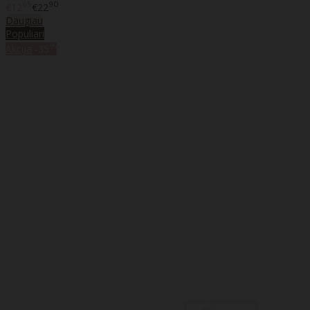
65
90
€12
€22
Daugiau
Populiari
%
Akcija
-35