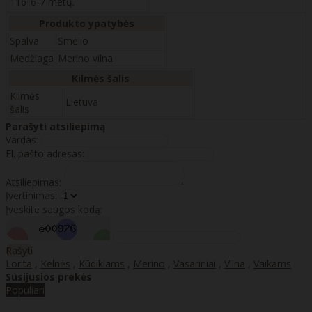
116
6-7 metų.
Produkto ypatybės
Spalva
Smėlio
Medžiaga
Merino vilna
Kilmės šalis
Kilmės
Lietuva
šalis
Parašyti atsiliepimą
Vardas:
El. pašto adresas:
Atsiliepimas:
Įvertinimas:
Įveskite saugos kodą:
Rašyti
Lorita
,
Kelnės
,
Kūdikiams
,
Merino
,
Vasariniai
,
Vilna
,
Vaikams
Susijusios prekės
Populiari