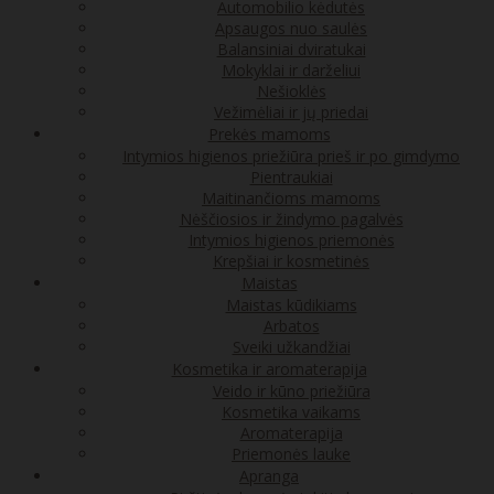
Automobilio kėdutės
Apsaugos nuo saulės
Balansiniai dviratukai
Mokyklai ir darželiui
Nešioklės
Vežimėliai ir jų priedai
Prekės mamoms
Intymios higienos priežiūra prieš ir po gimdymo
Pientraukiai
Maitinančioms mamoms
Nėščiosios ir žindymo pagalvės
Intymios higienos priemonės
Krepšiai ir kosmetinės
Maistas
Maistas kūdikiams
Arbatos
Sveiki užkandžiai
Kosmetika ir aromaterapija
Veido ir kūno priežiūra
Kosmetika vaikams
Aromaterapija
Priemonės lauke
Apranga