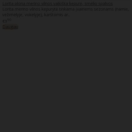
Lorita plona merino vilnos vaikiška kepurė, smėlio spalvos
Lorita merino vilnos kepurytė tinkama įvairiems sezonams (namie,
vežimėlyje, vokelyje), karštomis ar..
90
€9
Daugiau