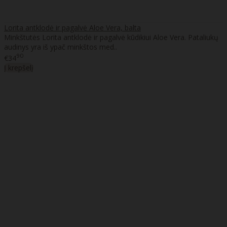
Lorita antklodė ir pagalvė Aloe Vera, balta
Minkštutės Lorita antklodė ir pagalvė kūdikiui Aloe Vera. Pataliukų
audinys yra iš ypač minkštos med..
90
€34
Į krepšelį