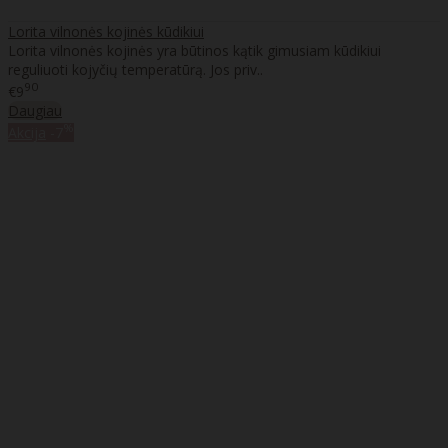
Lorita vilnonės kojinės kūdikiui
Lorita vilnonės kojinės yra būtinos kątik gimusiam kūdikiui
reguliuoti kojyčių temperatūrą. Jos priv..
90
€9
Daugiau
%
Akcija
-7