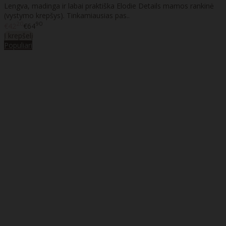
Lengva, madinga ir labai praktiška Elodie Details mamos rankinė
(vystymo krepšys). Tinkamiausias pas..
20
90
€42
€64
Į krepšelį
Populiari