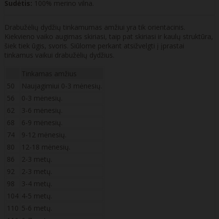
Sudėtis:
100% merino vilna.
Drabužėlių dydžių tinkamumas amžiui yra tik orientacinis.
Kiekvieno vaiko augimas skiriasi, taip pat skiriasi ir kaulų struktūra,
šiek tiek ūgis, svoris. Siūlome perkant atsižvelgti į įprastai
tinkamus vaikui drabužėlių dydžius.
Tinkamas amžius
50
Naujagimiui 0-3 mėnesių.
56
0-3 mėnesių.
62
3-6 mėnesių.
68
6-9 mėnesių.
74
9-12 mėnesių.
80
12-18 mėnesių.
86
2-3 metų.
92
2-3 metų.
98
3-4 metų.
104
4-5 metų.
110
5-6 metų.