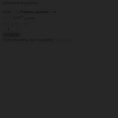
uždaromis kojytėmis.
Dydis :
80
40
€13
€14
su PVM
60
Sutaupote - €0
Turite klausimų apie šią prekę?
Klauskite