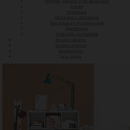
Pirštinės, kepurės ir kiti aksesuarai
Kelnės
Smėlinukai
Megztukai ir džemperiai
Šliaužtinukai ir kombinezonai
Marškinėliai
Drabužėlių komplektai
Knygos vaikams
Dovanų kuponai
Išparduotuvė
Apie Avietę