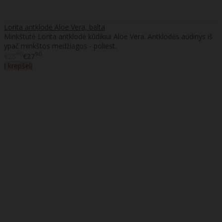
Lorita antklodė Aloe Vera, balta
Minkštutė Lorita antklodė kūdikiui Aloe Vera. Antklodės audinys iš
ypač minkštos medžiagos - poliest..
90
90
€25
€27
Į krepšelį