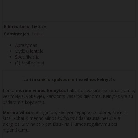
Kilmės šalis:
Lietuva
Gamintojas:
Lorita
Aprašymas
Dydžių lentelė
Specifikacija
(0) Atsiliepimai
Lorita smėlio spalvos merino vilnos kelnytės
Lorita
merino vilnos kelnytės
tinkamos vasaros sezonui (namie,
vežimėlyje, vokelyje), karštoms vasaros dienoms. Kelnytės yra su
uždaromis kojytėmis.
Merino vilna
ypatinga tuo, kad yra nepaprastai plona, švelni ir
šilta. Rūbai iš merino vilnos
kūdikiams
dažniausiai nesukelia
alergijos. Ši vilna taip pat išsiskiria šilumos reguliavimu bei
higieniškumu.