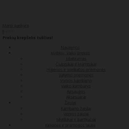
Mano paskyra
00
€0
0
Prekių krepšelis tuščias!
Naujienos
Kūdikių, vaikų prekės
Maitinimas
Čiulptukai ir kramtukai
Higienos ir sveikatos priemonės
Valymo priemonės
Vonios kambarys
Vaiko kambarys
Apsaugos
Aksesuarai
Žaislai
Kambario žaislai
Vonios žaislai
Migdukai ir barškučiai
Kelionės ir pramogos lauke