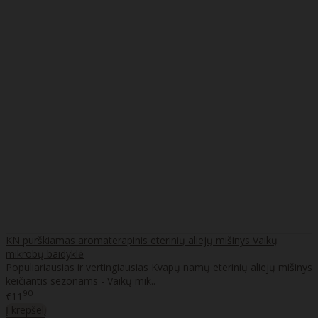
KN purškiamas aromaterapinis eterinių aliejų mišinys Vaikų
mikrobų baidyklė
Populiariausias ir vertingiausias Kvapų namų eterinių aliejų mišinys
keičiantis sezonams - Vaikų mik..
90
€11
Į krepšelį