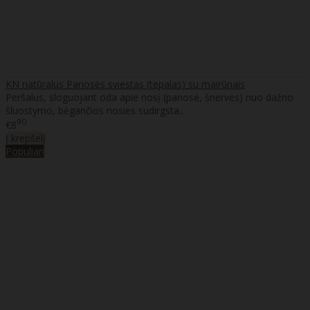
KN natūralus Panosės sviestas (tepalas) su mairūnais
Peršalus, sloguojant oda apie nosį (panosė, šnervės) nuo dažno
šluostymo, bėgančios nosies sudirgsta..
90
€8
Į krepšelį
Populiari