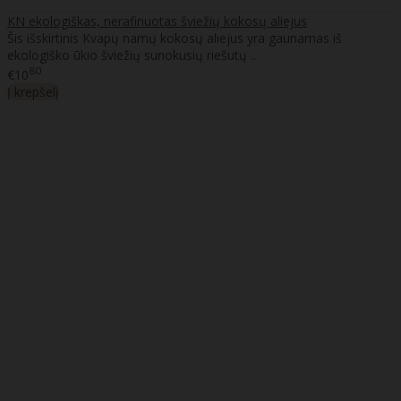
KN ekologiškas, nerafinuotas šviežių kokosų aliejus
Šis išskirtinis Kvapų namų kokosų aliejus yra gaunamas iš
ekologiško ūkio šviežių sunokusių riešutų ..
80
€10
Į krepšelį