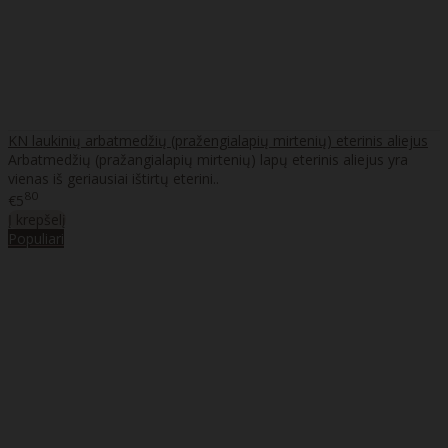
KN laukinių arbatmedžių (pražengialapių mirtenių) eterinis aliejus
Arbatmedžių (pražangialapių mirtenių) lapų eterinis aliejus yra
vienas iš geriausiai ištirtų eterini..
80
€5
Į krepšelį
Populiari