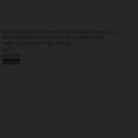
KN ekologiškas nilinių sviestmedžių (Muyao) aliejus, 50 g
Dar vadinamas muyao sviestu, nilinių sviestmedžių
aliejus gaminamas iš Rytų Afrikoje ..
10
€8
Į krepšelį
Populiari