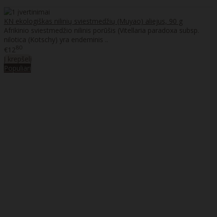
KN ekologiškas nilinių sviestmedžių (Muyao) aliejus, 90 g
Afrikinio sviestmedžio nilinis porūšis (Vitellaria paradoxa subsp.
nilotica (Kotschy) yra endeminis ..
80
€12
Į krepšelį
Populiari