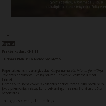
Populiari
Prekės kodas:
KN1-11
Turimas kiekis:
Laukiame papildymo
Populiariausias ir vertingiausias Kvapų namų
eterinių aliejų mišinys
keičiantis sezonams - Vaikų mikrobų baidyklė! Vaikams ir visai
šeimai.
Dėmesio: tai nėra covid19 veikiantis dezinfekantas; šiuo metu nėra
jokių priemonių, vaistų, kurių veiksmingumas nuo šio viruso būtų
patvirtintas.
Tai - grynas eterinių aliejų mišinys.