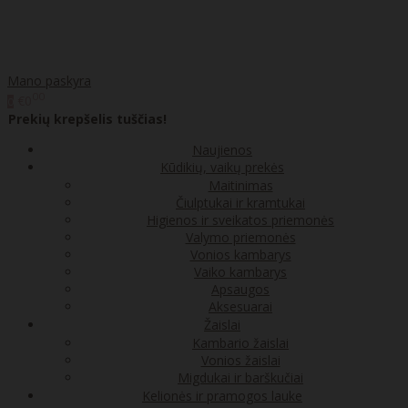
Mano paskyra
00
€0
0
Prekių krepšelis tuščias!
Naujienos
Kūdikių, vaikų prekės
Maitinimas
Čiulptukai ir kramtukai
Higienos ir sveikatos priemonės
Valymo priemonės
Vonios kambarys
Vaiko kambarys
Apsaugos
Aksesuarai
Žaislai
Kambario žaislai
Vonios žaislai
Migdukai ir barškučiai
Kelionės ir pramogos lauke