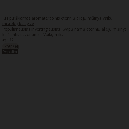
KN purškiamas aromaterapinis eterinių aliejų mišinys Vaikų
mikrobų baidyklė
Populiariausias ir vertingiausias Kvapų namų eterinių aliejų mišinys
keičiantis sezonams - Vaikų mik..
90
€11
Į krepšelį
Populiari