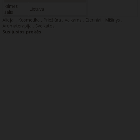
Kilmės
Lietuva
šalis
Aliejai
,
Kosmetika
,
Priežiūra
,
Vaikams
,
Eteriniai
,
Mišinys
,
Aromaterapija
,
Sveikatos
Susijusios prekės