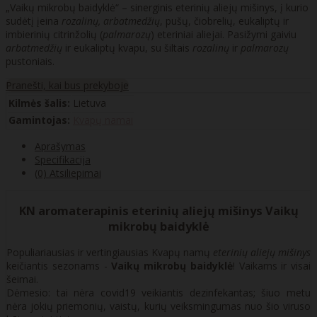
„Vaikų mikrobų baidyklė“ – sinerginis eterinių aliejų mišinys, į kurio
sudėtį įeina
rozalinų, arbatmedžių
, pušų, čiobrelių, eukaliptų ir
imbierinių citrinžolių (
palmarozų
) eteriniai aliejai. Pasižymi gaiviu
arbatmedžių
ir eukaliptų kvapu, su šiltais
rozalinų
ir
palmarozų
pustoniais.
Pranešti, kai bus prekyboje
Kilmės šalis:
Lietuva
Gamintojas:
Kvapų namai
Aprašymas
Specifikacija
(0) Atsiliepimai
KN aromaterapinis eterinių aliejų mišinys Vaikų
mikrobų baidyklė
Populiariausias ir vertingiausias Kvapų namų
eterinių aliejų mišinys
keičiantis sezonams -
Vaikų mikrobų baidyklė
! Vaikams ir visai
šeimai.
Dėmesio: tai nėra covid19 veikiantis dezinfekantas; šiuo metu
nėra jokių priemonių, vaistų, kurių veiksmingumas nuo šio viruso