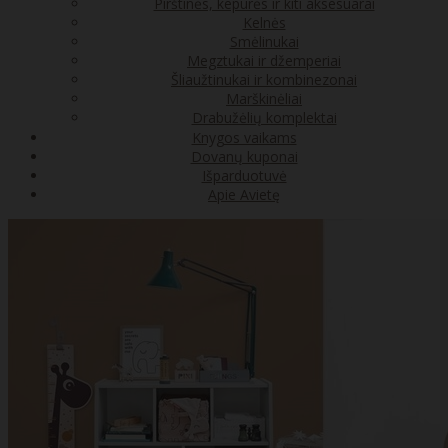
Pirštinės, kepurės ir kiti aksesuarai
Kelnės
Smėlinukai
Megztukai ir džemperiai
Šliaužtinukai ir kombinezonai
Marškinėliai
Drabužėlių komplektai
Knygos vaikams
Dovanų kuponai
Išparduotuvė
Apie Avietę