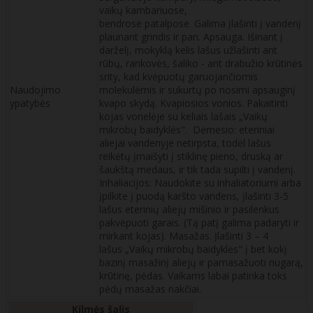
vaikų kambariuose,
bendrose patalpose. Galima įlašinti į vandenį
plaunant grindis ir pan. Apsauga. Išinant į
darželį, mokyklą kelis lašus užlašinti ant
rūbų, rankovės, šaliko - ant drabužio krūtinės
srity, kad kvėpuotų garuojančiomis
Naudojimo
molekulėmis ir sukurtų po nosimi apsauginį
ypatybės
kvapo skydą. Kvapiosios vonios. Pakaitinti
kojas vonelėje su keliais lašais „Vaikų
mikrobų baidyklės". Dėmesio: eteriniai
aliejai vandenyje netirpsta, todėl lašus
reikėtų įmaišyti į stiklinę pieno, druską ar
šaukštą medaus, ir tik tada supilti į vandenį.
Inhaliacijos: Naudokite su inhaliatoriumi arba
įpilkite į puodą karšto vandens, įlašinti 3-5
lašus eterinių aliejų mišinio ir pasilenkus
pakvėpuoti garais. (Tą patį galima padaryti ir
mirkant kojas). Masažas. Įlašinti 3 – 4
lašus „Vaikų mikrobų baidyklės" į bet kokį
bazinį masažinį aliejų ir pamasažuoti nugarą,
krūtinę, pėdas. Vaikams labai patinka toks
pėdų masažas nakčiai.
Kilmės šalis