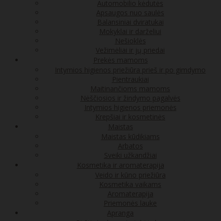
Automobilio kėdutės
Apsaugos nuo saulės
Balansiniai dviratukai
Mokyklai ir darželiui
Nešioklės
Vežimėliai ir jų priedai
Prekės mamoms
Intymios higienos priežiūra prieš ir po gimdymo
Pientraukiai
Maitinančioms mamoms
Nėščiosios ir žindymo pagalvės
Intymios higienos priemonės
Krepšiai ir kosmetinės
Maistas
Maistas kūdikiams
Arbatos
Sveiki užkandžiai
Kosmetika ir aromaterapija
Veido ir kūno priežiūra
Kosmetika vaikams
Aromaterapija
Priemonės lauke
Apranga