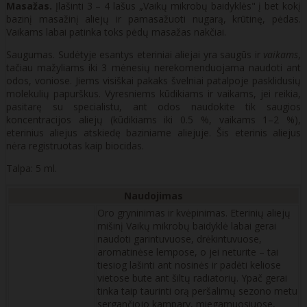
Masažas.
Įlašinti 3 – 4 lašus „Vaikų mikrobų baidyklės" į bet kokį
bazinį masažinį aliejų ir pamasažuoti nugarą, krūtinę, pėdas.
Vaikams labai patinka toks pėdų masažas nakčiai.
Saugumas. Sudėtyje esantys eteriniai aliejai yra saugūs ir
vaikams
,
tačiau mažyliams iki 3 mėnesių nerekomenduojama naudoti ant
odos, voniose. Jiems visiškai pakaks švelniai patalpoje pasklidusių
molekulių papurškus. Vyresniems kūdikiams ir vaikams, jei reikia,
pasitarę su specialistu, ant odos naudokite tik saugios
koncentracijos aliejų (kūdikiams iki 0.5 %, vaikams 1–2 %),
eterinius aliejus atskiedę baziniame aliejuje. Šis eterinis aliejus
nėra registruotas kaip biocidas.
Talpa: 5 ml.
Naudojimas
Oro gryninimas ir kvėpinimas. Eterinių aliejų
mišinį Vaikų mikrobų baidyklė labai gerai
naudoti garintuvuose, drėkintuvuose,
aromatinėse lempose, o jei neturite – tai
tiesiog lašinti ant nosinės ir padėti keliose
vietose bute ant šiltų radiatorių. Ypač gerai
tinka taip taurinti orą peršalimų sezono metu
sergančiojo kampary, miegamuosiuose,