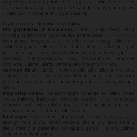
sergančiojo kambarį, namų, darželių grupių, klasių, darbo vietos
orą, daryti inhaliacijas, padų masažus, pėdų vonias, plauti grindis
ir valyti paviršius (nenaudoti gryno mišinio!).
Gryno eterinių aliejų mišinio naudojimas:
Oro gryninimas ir kvėpinimas.
Eterinių aliejų mišinį Vaikų
mikrobų baidyklė labai gerai naudoti garintuvuose,
drėkintuvuose
,
aromatinėse lempose, o jei neturite – tai tiesiog lašinti ant
nosinės ir padėti keliose vietose bute ant šiltų radiatorių. Ypač
gerai tinka taip taurinti orą peršalimų sezono metu sergančiojo
kampary, miegamuosiuose,
vaikų
kambariuose, bendrose
patalpose. Galima įlašinti į vandenį plaunant grindis ir pan.
Apsauga
. Išinant į darželį, mokyklą kelis lašus užlašinti ant rūbų,
rankovės, šaliko - ant drabužio krūtinės srity, kad kvėpuotų
garuojančiomis molekulėmis ir sukurtų po nosimi apsauginį kvapo
skydą.
Kvapiosios vonios
. Pakaitinti kojas vonelėje su keliais lašais
„Vaikų mikrobų baidyklės". Dėmesio: eteriniai aliejai vandenyje
netirpsta, todėl lašus reikėtų įmaišyti į stiklinę pieno, druską ar
šaukštą medaus, ir tik tada supilti į vandenį.
Inhaliacijos
: Naudokite su garų pagrindu veikiančiu
inhaliatoriumi
arba įpilkite į puodą karšto vandens, įlašinti 3-5 lašus eterinių
aliejų mišinio ir pasilenkus pakvėpuoti garais. (Tą patį galima
padaryti ir mirkant kojas).