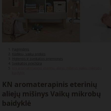
Pagrindinis
Kūdikių, vaikų prekės
Higienos ir sveikatos priemonės
Sveikatos priežiūra
KN aromaterapinis eterinių aliejų mišinys Vaikų mikrobų
baidyklė
KN aromaterapinis eterinių
aliejų mišinys Vaikų mikrobų
baidyklė