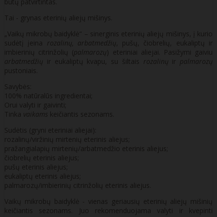
būtų patvirtintas.
Tai - grynas eterinių aliejų mišinys.
„Vaikų mikrobų baidyklė“ – sinerginis eterinių aliejų mišinys, į kurio
sudėtį įeina
rozalinų, arbatmedžių
, pušų, čiobrelių, eukaliptų ir
imbierinių citrinžolių (
palmarozų
) eteriniai aliejai. Pasižymi gaiviu
arbatmedžių
ir eukaliptų kvapu, su šiltais
rozalinų
ir
palmarozų
pustoniais.
Savybės:
100% natūralūs ingredientai;
Orui valyti ir gaivinti;
Tinka
vaikams
keičiantis sezonams.
Sudėtis (gryni eteriniai aliejai):
rozalinų/viržinių mirtenių eterinis aliejus;
pražangialapių mirtenių/arbatmedžio eterinis aliejus;
čiobrelių eterinis aliejus;
pušų eterinis aliejus;
eukaliptų eterinis aliejus;
palmarozų/imbierinių citrinžolių eterinis aliejus.
Vaikų mikrobų baidyklė - vienas geriausių eterinių aliejų mišinių
keičiantis sezonams. Juo rekomenduojama valyti ir kvepinti