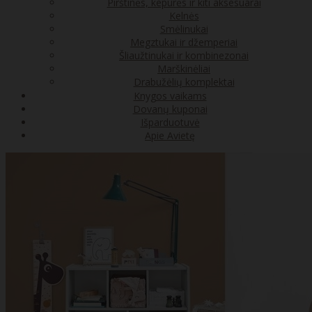
Pirštinės, kepurės ir kiti aksesuarai
Kelnės
Smėlinukai
Megztukai ir džemperiai
Šliaužtinukai ir kombinezonai
Marškinėliai
Drabužėlių komplektai
Knygos vaikams
Dovanų kuponai
Išparduotuvė
Apie Avietę