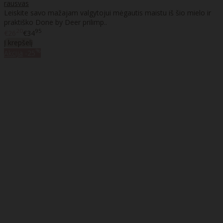
rausvas
Leiskite savo mažajam valgytojui mėgautis maistu iš šio mielo ir
praktiško Done by Deer prilimp..
20
95
€26
€34
Į krepšelį
%
Akcija
-25