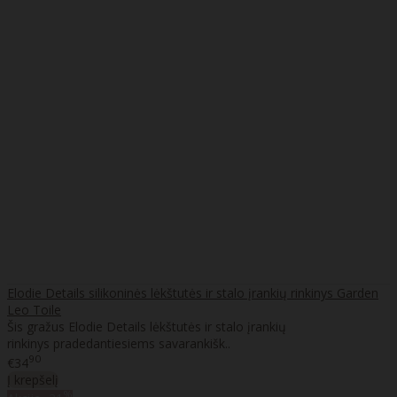
Elodie Details silikoninės lėkštutės ir stalo įrankių rinkinys Garden
Leo Toile
Šis gražus Elodie Details lėkštutės ir stalo įrankių
rinkinys pradedantiesiems savarankišk..
90
€34
Į krepšelį
%