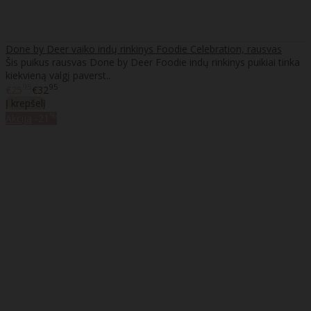
Done by Deer vaiko indų rinkinys Foodie Celebration, rausvas
Šis puikus rausvas Done by Deer Foodie indų rinkinys puikiai tinka
kiekvieną valgį paverst..
95
95
€25
€32
Į krepšelį
%
Akcija
-21