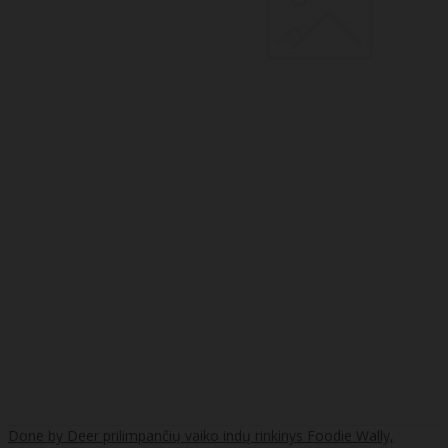
Done by Deer prilimpančių vaiko indų rinkinys Foodie Wally,