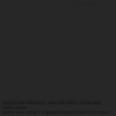
Done by Deer prilimpančių vaiko indų rinkinys Foodie Lalee,
smėlio spalvos
Leiskite savo mažajam valgytojui mėgautis maistu iš šio mielo ir