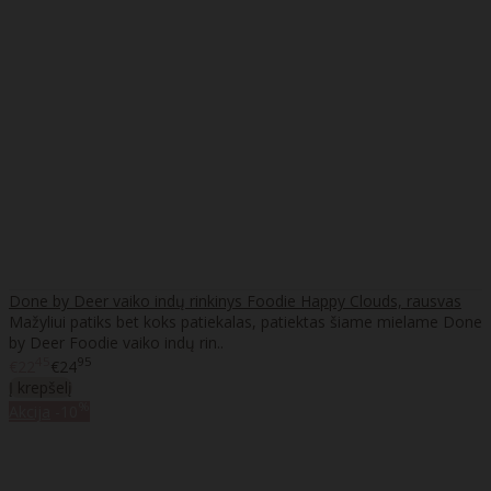
Done by Deer vaiko indų rinkinys Foodie Happy Clouds, rausvas
Mažyliui patiks bet koks patiekalas, patiektas šiame mielame Done
by Deer Foodie vaiko indų rin..
45
95
€22
€24
Į krepšelį
%
Akcija
-10