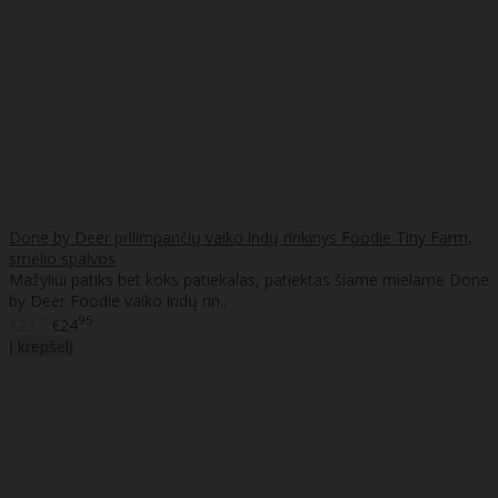
Done by Deer prilimpančių vaiko indų rinkinys Foodie Tiny Farm,
smėlio spalvos
Mažyliui patiks bet koks patiekalas, patiektas šiame mielame Done
by Deer Foodie vaiko indų rin..
70
95
€23
€24
Į krepšelį