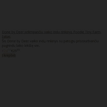
Done by Deer prilimpančių vaiko indų rinkinys Foodie Tiny Farm,
žalias
Šis Done by Deer vaiko indų rinkinys su patogiu prisisiurbiančiu
pagrindu laiko lėkštę vie..
90
95
€24
€29
Į krepšelį