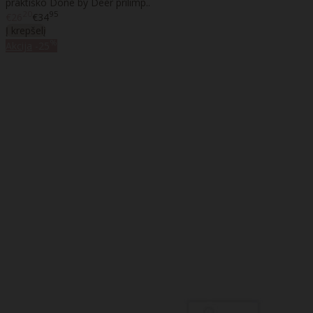
praktiško Done by Deer prilimp..
20
95
€26
€34
Į krepšelį
%
Akcija
-25