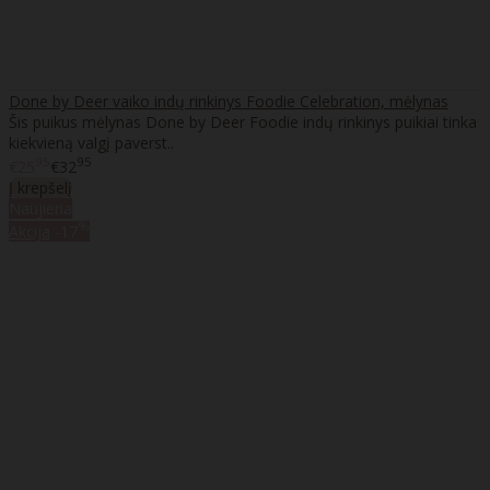
Done by Deer vaiko indų rinkinys Foodie Celebration, mėlynas
Šis puikus mėlynas Done by Deer Foodie indų rinkinys puikiai tinka
kiekvieną valgį paverst..
95
95
€25
€32
Į krepšelį
Naujiena
%
Akcija
-17