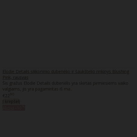
Elodie Details silikoninio dubenėlio ir šaukštelio rinkinys Blushing
Pink, rausvas
Šis gražus Elodie Details dubenėlis yra skirtas pirmiesiems vaiko
valgiams, jis yra pagamintas iš ma..
90
€22
Į krepšelį
%
Akcija
-10