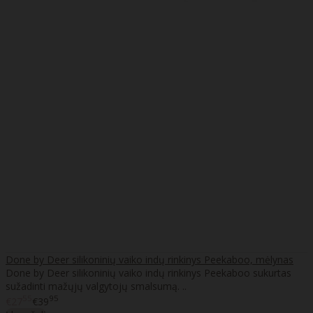
Done by Deer silikoninių vaiko indų rinkinys Peekaboo, mėlynas
Done by Deer silikoninių vaiko indų rinkinys Peekaboo sukurtas
sužadinti mažųjų valgytojų smalsumą. ..
55
95
€27
€39