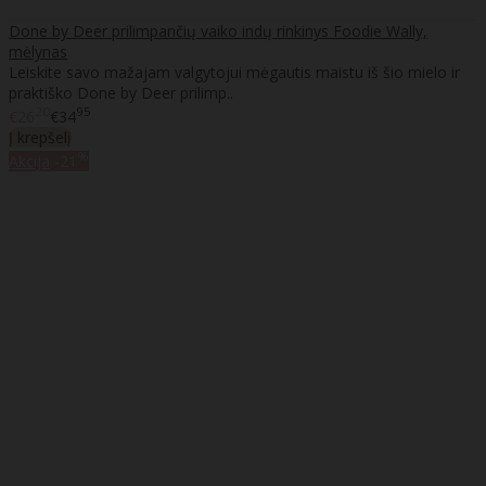
Done by Deer prilimpančių vaiko indų rinkinys Foodie Wally,
mėlynas
Leiskite savo mažajam valgytojui mėgautis maistu iš šio mielo ir
praktiško Done by Deer prilimp..
20
95
€26
€34
Į krepšelį
%
Akcija
-21