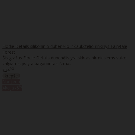
Elodie Details silikoninio dubenėlio ir šaukštelio rinkinys Fairytale
Forest
Šis gražus Elodie Details dubenėlis yra skirtas pirmiesiems vaiko
valgiams, jis yra pagamintas iš ma..
90
€24
Į krepšelį
Naujiena
%
Akcija
-5