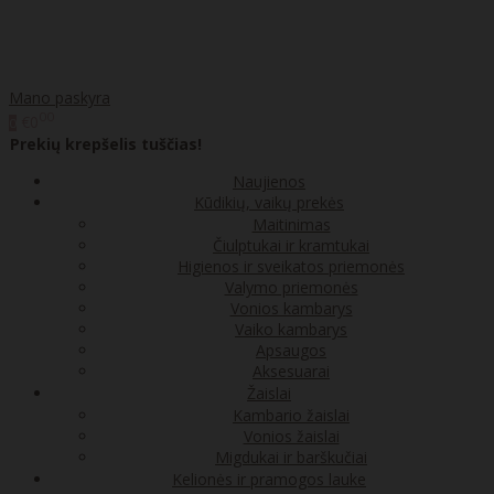
Mano paskyra
00
€0
0
Prekių krepšelis tuščias!
Naujienos
Kūdikių, vaikų prekės
Maitinimas
Čiulptukai ir kramtukai
Higienos ir sveikatos priemonės
Valymo priemonės
Vonios kambarys
Vaiko kambarys
Apsaugos
Aksesuarai
Žaislai
Kambario žaislai
Vonios žaislai
Migdukai ir barškučiai
Kelionės ir pramogos lauke