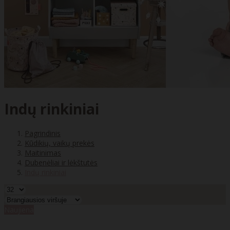
Indų rinkiniai
Pagrindinis
Kūdikių, vaikų prekės
Maitinimas
Dubenėliai ir lėkštutės
Indų rinkiniai
Naujiena