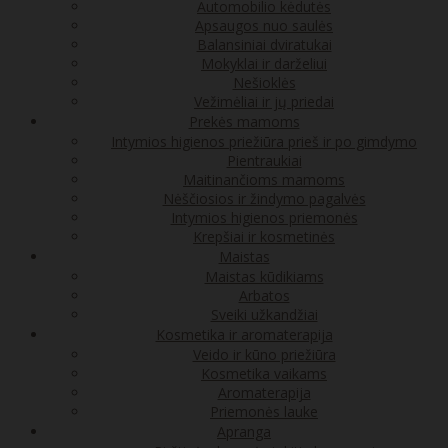
Automobilio kėdutės
Apsaugos nuo saulės
Balansiniai dviratukai
Mokyklai ir darželiui
Nešioklės
Vežimėliai ir jų priedai
Prekės mamoms
Intymios higienos priežiūra prieš ir po gimdymo
Pientraukiai
Maitinančioms mamoms
Nėščiosios ir žindymo pagalvės
Intymios higienos priemonės
Krepšiai ir kosmetinės
Maistas
Maistas kūdikiams
Arbatos
Sveiki užkandžiai
Kosmetika ir aromaterapija
Veido ir kūno priežiūra
Kosmetika vaikams
Aromaterapija
Priemonės lauke
Apranga