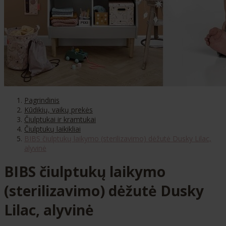
Pagrindinis
Kūdikių, vaikų prekės
Čiulptukai ir kramtukai
Čiulptukų laikikliai
BIBS čiulptukų laikymo (sterilizavimo) dėžutė Dusky Lilac,
alyvinė
BIBS čiulptukų laikymo
(sterilizavimo) dėžutė Dusky
Lilac, alyvinė