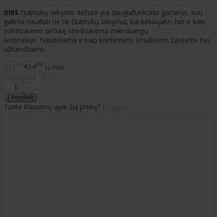
BIBS
čiulptukų laikymo dėžutė yra daugiafunkcinis gaminys, kurį
galima naudoti ne tik čiulptukų laikymui, kai keliaujate, bet ir kaip
sterilizavimo dėžutę sterilizavimui mikrobangų
krosnelėje. Naudojama ir kaip konteineris smulkiems žaislams bei
užkandžiams.
85
95
€13
€14
su PVM
10
Sutaupote - €1
Turite klausimų apie šią prekę?
Klauskite