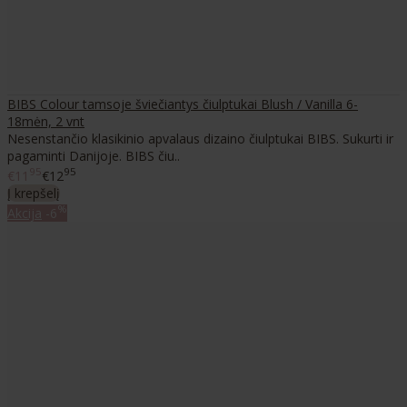
BIBS Colour tamsoje šviečiantys čiulptukai Blush / Vanilla 6-
18mėn, 2 vnt
Nesenstančio klasikinio apvalaus dizaino čiulptukai BIBS. Sukurti ir
pagaminti Danijoje. BIBS čiu..
95
95
€11
€12
Į krepšelį
%
Akcija
-6