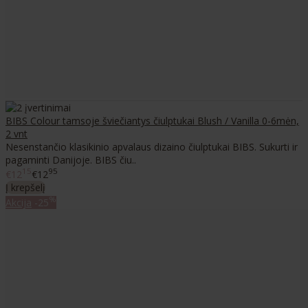
BIBS Colour tamsoje šviečiantys čiulptukai Blush / Vanilla 0-6mėn,
2 vnt
Nesenstančio klasikinio apvalaus dizaino čiulptukai BIBS. Sukurti ir
pagaminti Danijoje. BIBS čiu..
15
95
€12
€12
Į krepšelį
%
Akcija
-25