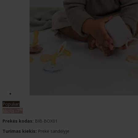
Populiari
%
Akcija
-7
Prekės kodas:
BIB-BOX01
Turimas kiekis:
Prekė sandėlyje