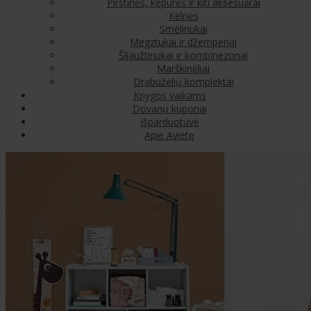
Pirštinės, kepurės ir kiti aksesuarai
Kelnės
Smėlinukai
Megztukai ir džemperiai
Šliaužtinukai ir kombinezonai
Marškinėliai
Drabužėlių komplektai
Knygos vaikams
Dovanų kuponai
Išparduotuvė
Apie Avietę