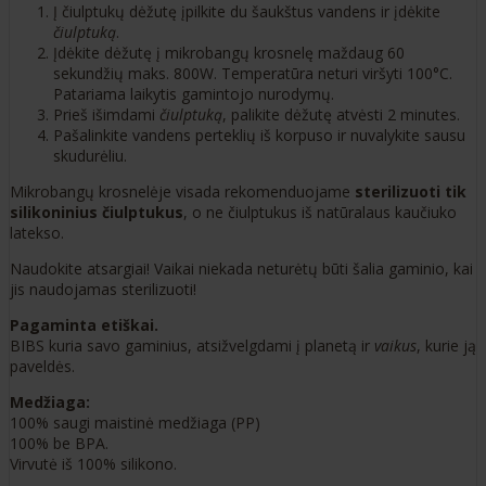
Į čiulptukų dėžutę įpilkite du šaukštus vandens ir įdėkite
čiulptuką
.
Įdėkite dėžutę į mikrobangų krosnelę maždaug 60
sekundžių maks. 800W. Temperatūra neturi viršyti 100°C.
Patariama laikytis gamintojo nurodymų.
Prieš išimdami
čiulptuką
, palikite dėžutę atvėsti 2 minutes.
Pašalinkite vandens perteklių iš korpuso ir nuvalykite sausu
skudurėliu.
Mikrobangų krosnelėje visada rekomenduojame
sterilizuoti tik
silikoninius čiulptukus
, o ne čiulptukus iš natūralaus kaučiuko
latekso.
Naudokite atsargiai! Vaikai niekada neturėtų būti šalia gaminio, kai
jis naudojamas sterilizuoti!
Pagaminta etiškai.
BIBS kuria savo gaminius, atsižvelgdami į planetą ir
vaikus
, kurie ją
paveldės.
Medžiaga:
100% saugi maistinė medžiaga (PP)
100% be BPA.
Virvutė iš 100% silikono.