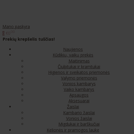
Mano paskyra
00
€0
0
Prekių krepšelis tuščias!
Naujienos
Kūdikių, vaikų prekės
Maitinimas
Čiulptukai ir kramtukai
Higienos ir sveikatos priemonės
Valymo priemonės
Vonios kambarys
Vaiko kambarys
Apsaugos
Aksesuarai
Žaislai
Kambario žaislai
Vonios žaislai
Migdukai ir barškučiai
Kelionės ir pramogos lauke