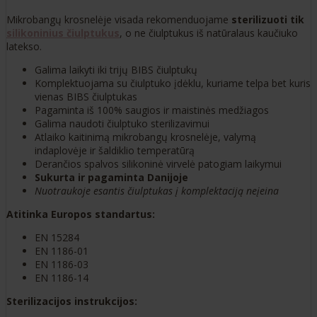
Mikrobangų krosnelėje visada rekomenduojame
sterilizuoti tik
silikoninius čiulptukus
, o ne čiulptukus iš natūralaus kaučiuko
latekso.
Galima laikyti iki trijų BIBS čiulptukų
Komplektuojama su čiulptuko įdėklu, kuriame telpa bet kuris
vienas BIBS čiulptukas
Pagaminta iš 100% saugios ir maistinės medžiagos
Galima naudoti čiulptuko sterilizavimui
Atlaiko kaitinimą mikrobangų krosnelėje, valymą
indaplovėje ir šaldiklio temperatūrą
Derančios spalvos silikoninė virvelė patogiam laikymui
Sukurta ir pagaminta Danijoje
Nuotraukoje esantis čiulptukas į komplektaciją neįeina
Atitinka Europos standartus:
EN 15284
EN 1186-01
EN 1186-03
EN 1186-14
Sterilizacijos instrukcijos: