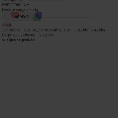
Įvertinimas:
Įveskite saugos kodą:
Rašyti
Priemonės
,
Dėžutė
,
Sterilizavimo
,
BIBS
,
Laikiklis
,
Laikikliai
,
Čiulptukų
,
Laikymo
,
Šildytuvai
Susijusios prekės