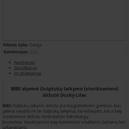
Kilmės šalis:
Danija
Gamintojas:
BIBS
Aprašymas
Specifikacija
(0) Atsiliepimai
BIBS alyvinė čiulptukų laikymo (sterilizavimo)
dėžutė Dusky Lilac
BIBS
čiulptukų laikymo dėžutė yra daugiafunkcinis gaminys, kurį
galima naudoti ne tik čiulptukų laikymui, kai keliaujate, bet ir kaip
sterilizavimo dėžutę sterilizavimui mikrobangų
krosnelėje. Naudojama ir kaip konteineris smulkiems žaislams bei
užkandžiams.