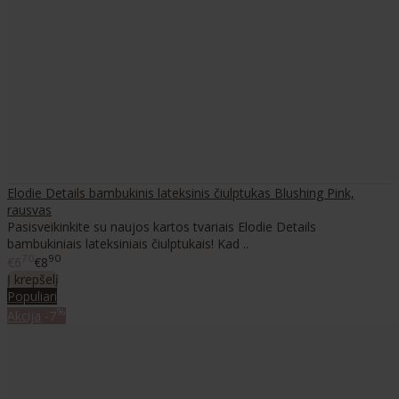
Elodie Details bambukinis lateksinis čiulptukas Blushing Pink,
rausvas
Pasisveikinkite su naujos kartos tvariais Elodie Details
bambukiniais lateksiniais čiulptukais! Kad ..
70
90
€6
€8
Į krepšelį
Populiari
%
Akcija
-7