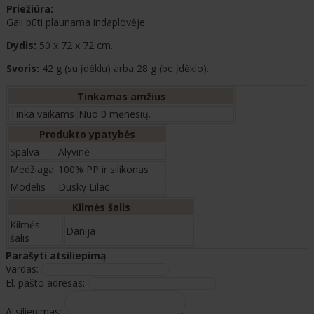
Priežiūra:
Gali būti plaunama indaplovėje.
Dydis:
50 x 72 x 72 cm.
Svoris:
42 g (su įdėklu) arba 28 g (be įdėklo).
Tinkamas amžius
Tinka vaikams
Nuo 0 mėnesių.
Produkto ypatybės
Spalva
Alyvinė
Medžiaga
100% PP ir silikonas
Modelis
Dusky Lilac
Kilmės šalis
Kilmės
Danija
šalis
Parašyti atsiliepimą
Vardas:
El. pašto adresas:
Atsiliepimas: