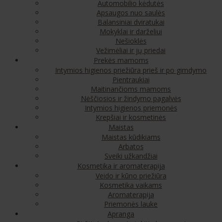
Automobilio kėdutės
Apsaugos nuo saulės
Balansiniai dviratukai
Mokyklai ir darželiui
Nešioklės
Vežimėliai ir jų priedai
Prekės mamoms
Intymios higienos priežiūra prieš ir po gimdymo
Pientraukiai
Maitinančioms mamoms
Nėščiosios ir žindymo pagalvės
Intymios higienos priemonės
Krepšiai ir kosmetinės
Maistas
Maistas kūdikiams
Arbatos
Sveiki užkandžiai
Kosmetika ir aromaterapija
Veido ir kūno priežiūra
Kosmetika vaikams
Aromaterapija
Priemonės lauke
Apranga