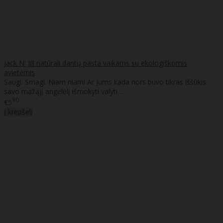
Jack N' Jill natūrali dantų pasta vaikams su ekologiškomis
avietėmis
Saugi. Smagi. Niam niam! Ar Jums kada nors buvo tikras iššūkis
savo mažąjį angelėlį išmokyti valyti ..
90
€5
Į krepšelį