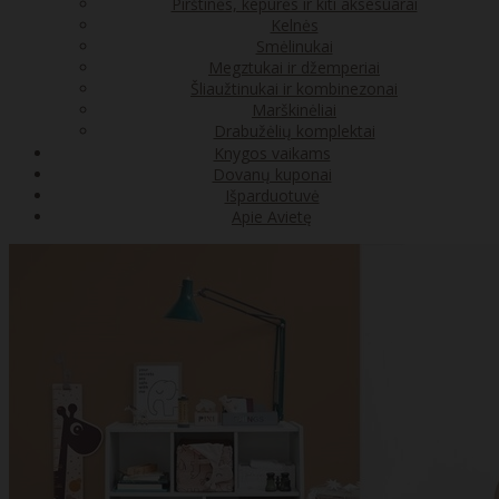
Pirštinės, kepurės ir kiti aksesuarai
Kelnės
Smėlinukai
Megztukai ir džemperiai
Šliaužtinukai ir kombinezonai
Marškinėliai
Drabužėlių komplektai
Knygos vaikams
Dovanų kuponai
Išparduotuvė
Apie Avietę