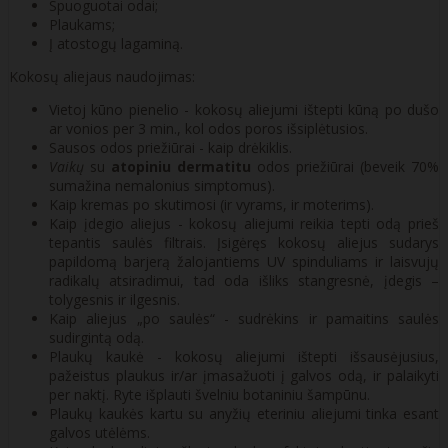
Spuoguotai odai;
Plaukams;
Į atostogų lagaminą.
Kokosų aliejaus naudojimas:
Vietoj kūno pienelio - kokosų aliejumi ištepti kūną po dušo
ar vonios per 3 min., kol odos poros išsiplėtusios.
Sausos odos priežiūrai - kaip drėkiklis.
Vaikų
su
atopiniu dermatitu
odos priežiūrai (beveik 70%
sumažina nemalonius simptomus).
Kaip kremas po skutimosi (ir vyrams, ir moterims).
Kaip įdegio aliejus - kokosų aliejumi reikia tepti odą prieš
tepantis saulės filtrais. Įsigėręs kokosų aliejus sudarys
papildomą barjerą žalojantiems UV spinduliams ir laisvujų
radikalų atsiradimui, tad oda išliks stangresnė, įdegis –
tolygesnis ir ilgesnis.
Kaip aliejus „po saulės“ - sudrėkins ir pamaitins saulės
sudirgintą odą.
Plaukų kaukė - kokosų aliejumi ištepti išsausėjusius,
pažeistus plaukus ir/ar įmasažuoti į galvos odą, ir palaikyti
per naktį. Ryte išplauti švelniu botaniniu šampūnu.
Plaukų kaukės kartu su anyžių eteriniu aliejumi tinka esant
galvos utėlėms.