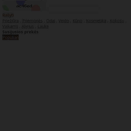
Rašyti
Priežiūra
,
Priemonės
,
Odai
,
Veido
,
Kūno
,
Kosmetika
,
Kokosų
,
Vaikams
,
Aliejus
,
Lauke
Susijusios prekės
Populiari