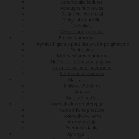
Automobilio kėdutės
Apsaugos nuo saulės
Balansiniai dviratukai
Mokyklai ir darželiui
Nešioklės
Vežimėliai ir jų priedai
Prekės mamoms
Intymios higienos priežiūra prieš ir po gimdymo
Pientraukiai
Maitinančioms mamoms
Nėščiosios ir žindymo pagalvės
Intymios higienos priemonės
Krepšiai ir kosmetinės
Maistas
Maistas kūdikiams
Arbatos
Sveiki užkandžiai
Kosmetika ir aromaterapija
Veido ir kūno priežiūra
Kosmetika vaikams
Aromaterapija
Priemonės lauke
Apranga