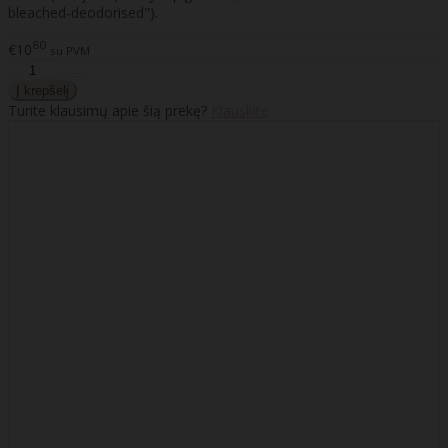
bleached-deodorised").
80
€10
su PVM
Turite klausimų apie šią prekę?
Klauskite