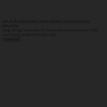
Jack N' Jill natūrali dantų pasta vaikams su ekologiškomis
mėlynėmis
Saugi. Smagi. Niam niam! Ar Jums kada nors buvo tikras iššūkis
savo mažąjį angelėlį išmokyti valyti ..