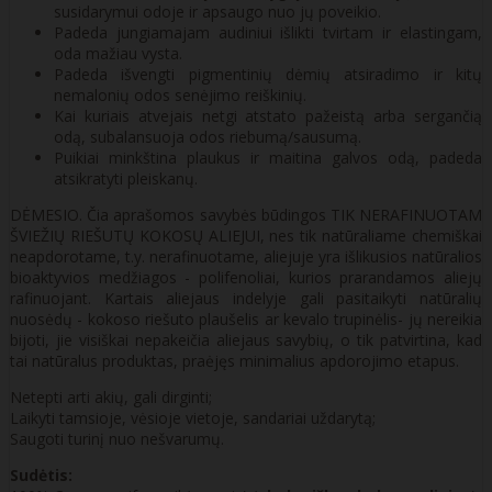
susidarymui odoje ir apsaugo nuo jų poveikio.
Padeda jungiamajam audiniui išlikti tvirtam ir elastingam,
oda mažiau vysta.
Padeda išvengti pigmentinių dėmių atsiradimo ir kitų
nemalonių odos senėjimo reiškinių.
Kai kuriais atvejais netgi atstato pažeistą arba sergančią
odą, subalansuoja odos riebumą/sausumą.
Puikiai minkština plaukus ir maitina galvos odą, padeda
atsikratyti pleiskanų.
DĖMESIO. Čia aprašomos savybės būdingos TIK NERAFINUOTAM
ŠVIEŽIŲ RIEŠUTŲ KOKOSŲ ALIEJUI, nes tik natūraliame chemiškai
neapdorotame, t.y. nerafinuotame, aliejuje yra išlikusios natūralios
bioaktyvios medžiagos - polifenoliai, kurios prarandamos aliejų
rafinuojant. Kartais aliejaus indelyje gali pasitaikyti natūralių
nuosėdų - kokoso riešuto plaušelis ar kevalo trupinėlis- jų nereikia
bijoti, jie visiškai nepakeičia aliejaus savybių, o tik patvirtina, kad
tai natūralus produktas, praėjęs minimalius apdorojimo etapus.
Netepti arti akių, gali dirginti;
Laikyti tamsioje, vėsioje vietoje, sandariai uždarytą;
Saugoti turinį nuo nešvarumų.
Sudėtis: