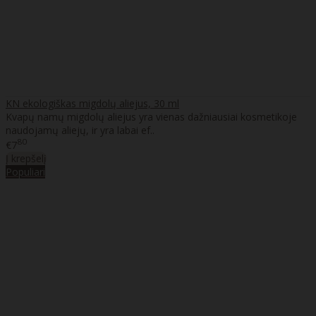
KN ekologiškas migdolų aliejus, 30 ml
Kvapų namų migdolų aliejus yra vienas dažniausiai kosmetikoje
naudojamų aliejų, ir yra labai ef..
80
€7
Į krepšelį
Populiari