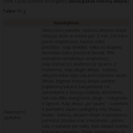
100% Cocos nucifera oil (organic) (
ekologiškas kokosų aliejus
).
Talpa:
90 g.
Naudojimas
Vietoj kūno pienelio - kokosų aliejumi ištepti
kūną po dušo ar vonios per 3 min., kol odos
poros išsiplėtusios. Sausos odos
priežiūrai - kaip drėkiklis. Vaikų su atopiniu
dermatitu odos priežiūrai (beveik 70%
sumažina nemalonius simptomus).
Kaip kremas po skutimosi (ir vyrams, ir
moterims). Kaip įdegio aliejus - kokosų
aliejumi reikia tepti odą prieš tepantis saulės
filtrais. Įsigėręs kokosų aliejus sudarys
papildomą barjerą žalojantiems UV
spinduliams ir laisvujų radikalų atsiradimui,
tad oda išliks stangresnė, įdegis – tolygesnis
ir ilgesnis. Kaip aliejus „po saulės“ - sudrėkins
ir pamaitins saulės sudirgintą odą. Plaukų
Naudojimo
kaukė - kokosų aliejumi ištepti išsausėjusius,
ypatybės
pažeistus plaukus ir/ar įmasažuoti į galvos
odą, ir palaikyti per naktį. Ryte išplauti švelniu
botaniniu šampūnu. Plaukų kaukės kartu su