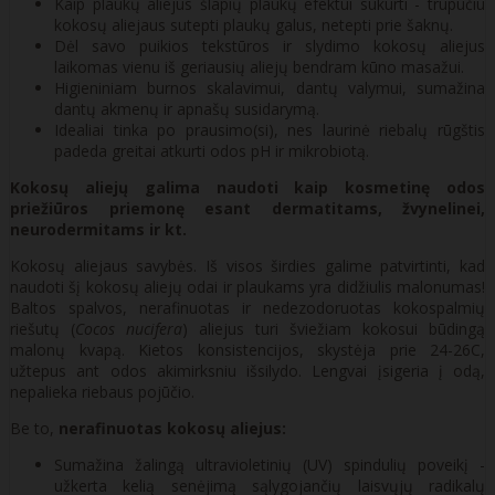
Kaip plaukų aliejus šlapių plaukų efektui sukurti - trupučiu
kokosų aliejaus sutepti plaukų galus, netepti prie šaknų.
Dėl savo puikios tekstūros ir slydimo kokosų aliejus
laikomas vienu iš geriausių aliejų bendram kūno masažui.
Higieniniam burnos skalavimui, dantų valymui, sumažina
dantų akmenų ir apnašų susidarymą.
Idealiai tinka po prausimo(si), nes laurinė riebalų rūgštis
padeda greitai atkurti odos pH ir mikrobiotą.
Kokosų aliejų galima naudoti kaip kosmetinę odos
priežiūros priemonę esant dermatitams, žvynelinei,
neurodermitams ir kt.
Kokosų aliejaus savybės. Iš visos širdies galime patvirtinti, kad
naudoti šį kokosų aliejų odai ir plaukams yra didžiulis malonumas!
Baltos spalvos, nerafinuotas ir nedezodoruotas kokospalmių
riešutų (
Cocos nucifera
) aliejus turi šviežiam kokosui būdingą
malonų kvapą. Kietos konsistencijos, skystėja prie 24-26C,
užtepus ant odos akimirksniu išsilydo. Lengvai įsigeria į odą,
nepalieka riebaus pojūčio.
Be to,
nerafinuotas kokosų aliejus:
Sumažina žalingą ultravioletinių (UV) spindulių poveikį -
užkerta kelią senėjimą sąlygojančių laisvųjų radikalų