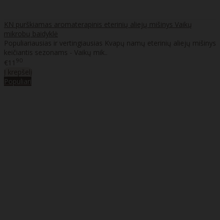
KN purškiamas aromaterapinis eterinių aliejų mišinys Vaikų
mikrobų baidyklė
Populiariausias ir vertingiausias Kvapų namų eterinių aliejų mišinys
keičiantis sezonams - Vaikų mik..
90
€11
Į krepšelį
Populiari