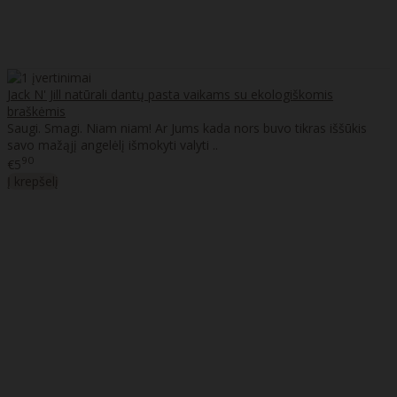
Jack N' Jill natūrali dantų pasta vaikams su ekologiškomis
braškėmis
Saugi. Smagi. Niam niam! Ar Jums kada nors buvo tikras iššūkis
savo mažąjį angelėlį išmokyti valyti ..
90
€5
Į krepšelį