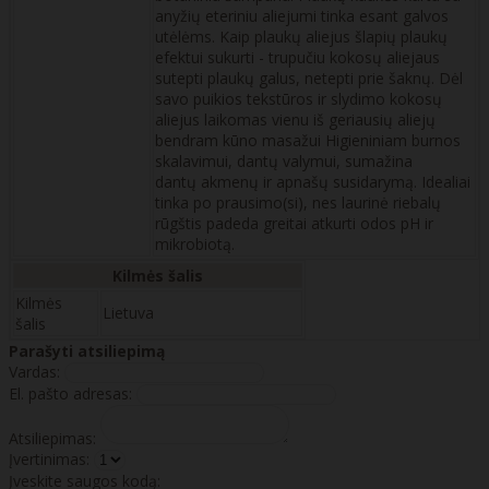
anyžių eteriniu aliejumi tinka esant galvos
utėlėms. Kaip plaukų aliejus šlapių plaukų
efektui sukurti - trupučiu kokosų aliejaus
sutepti plaukų galus, netepti prie šaknų. Dėl
savo puikios tekstūros ir slydimo kokosų
aliejus laikomas vienu iš geriausių aliejų
bendram kūno masažui Higieniniam burnos
skalavimui, dantų valymui, sumažina
dantų akmenų ir apnašų susidarymą. Idealiai
tinka po prausimo(si), nes laurinė riebalų
rūgštis padeda greitai atkurti odos pH ir
mikrobiotą.
Kilmės šalis
Kilmės
Lietuva
šalis
Parašyti atsiliepimą
Vardas:
El. pašto adresas:
Atsiliepimas:
Įvertinimas:
Įveskite saugos kodą: