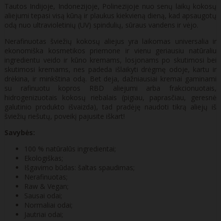
Tautos Indijoje, Indonezijoje, Polinezijoje nuo senų laikų kokosų
aliejumi tepasi visą kūną ir plaukus kiekvieną dieną, kad apsaugotų
odą nuo ultravioletinių (UV) spindulių, sūraus vandens ir vėjo.
Nerafinuotas šviežių kokosų aliejus yra laikomas universalia ir
ekonomiška kosmetikos priemone ir vienu geriausiu natūraliu
ingredientu veido ir kūno kremams, losjonams po skutimosi bei
skutimosi kremams, nes padeda išlaikyti drėgmę odoje, kartu ir
drėkina, ir minkština odą. Bet deja, dažniausiai kremai gaminami
su rafinuotu kopros RBD aliejumi arba frakcionuotais,
hidrogenizuotais kokosų riebalais (pigiau, paprasčiau, geresnė
galutinio produkto išvaizda), tad pradėję naudoti tikrą aliejų iš
šviežių riešutų, poveikį pajusite iškart!
Savybės:
100 % natūralūs ingredientai;
Ekologiškas;
Išgavimo būdas: šaltas spaudimas;
Nerafinuotas;
Raw & Vegan;
Sausai odai;
Normaliai odai;
Jautriai odai;