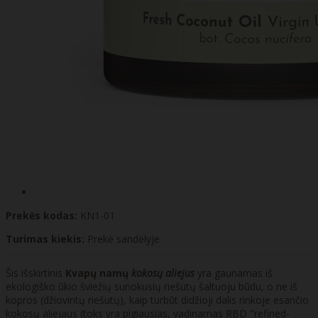
Prekės kodas:
KN1-01
Turimas kiekis:
Prekė sandėlyje
Šis išskirtinis
Kvapų namų
kokosų aliejus
yra gaunamas iš
ekologiško ūkio šviežių sunokusių riešutų šaltuoju būdu, o ne iš
kopros (džiovintų riešutų), kaip turbūt didžioji dalis rinkoje esančio
kokosų aliejaus (toks yra pigiausias, vadinamas RBD "refined-