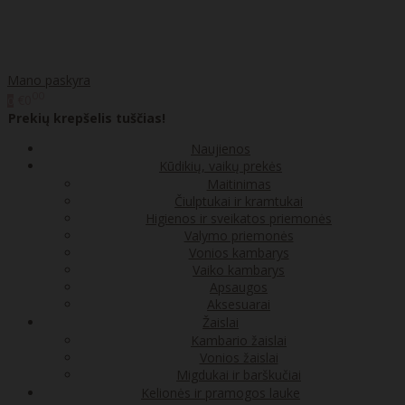
Mano paskyra
00
€0
0
Prekių krepšelis tuščias!
Naujienos
Kūdikių, vaikų prekės
Maitinimas
Čiulptukai ir kramtukai
Higienos ir sveikatos priemonės
Valymo priemonės
Vonios kambarys
Vaiko kambarys
Apsaugos
Aksesuarai
Žaislai
Kambario žaislai
Vonios žaislai
Migdukai ir barškučiai
Kelionės ir pramogos lauke