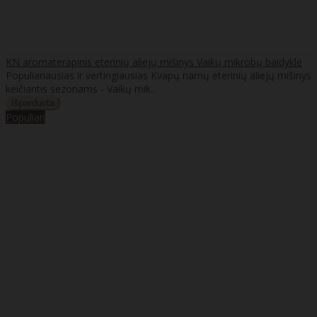
KN aromaterapinis eterinių aliejų mišinys Vaikų mikrobų baidyklė
Populiariausias ir vertingiausias Kvapų namų eterinių aliejų mišinys
keičiantis sezonams - Vaikų mik..
Populiari