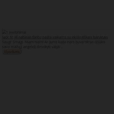
Jack N' Jill natūrali dantų pasta vaikams su ekologiškais bananais
Saugi. Smagi. Niam niam! Ar Jums kada nors buvo tikras iššūkis
savo mažąjį angelėlį išmokyti valyti ..