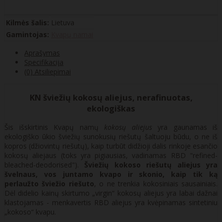
Kilmės šalis:
Lietuva
Gamintojas:
Kvapų namai
Aprašymas
Specifikacija
(0) Atsiliepimai
KN šviežių kokosų aliejus, nerafinuotas,
ekologiškas
Šis išskirtinis Kvapų namų
kokosų aliejus
yra gaunamas iš
ekologiško ūkio šviežių sunokusių riešutų šaltuoju būdu, o ne iš
kopros (džiovintų riešutų), kaip turbūt didžioji dalis rinkoje esančio
kokosų aliejaus (toks yra pigiausias, vadinamas RBD "refined-
bleached-deodorised").
Šviežių kokoso riešutų aliejus yra
švelnaus, vos juntamo kvapo ir skonio, kaip tik ką
perlaužto šviežio riešuto
, o ne trenkia kokosiniais sausainiais.
Dėl didelio kainų skirtumo „virgin“ kokosų aliejus yra labai dažnai
klastojamas - menkavertis RBD aliejus yra kvėpinamas sintetiniu
„kokoso“ kvapu.