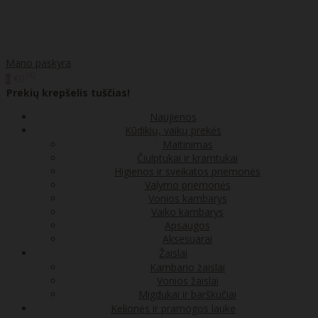
Mano paskyra
00
€0
0
Prekių krepšelis tuščias!
Naujienos
Kūdikių, vaikų prekės
Maitinimas
Čiulptukai ir kramtukai
Higienos ir sveikatos priemonės
Valymo priemonės
Vonios kambarys
Vaiko kambarys
Apsaugos
Aksesuarai
Žaislai
Kambario žaislai
Vonios žaislai
Migdukai ir barškučiai
Kelionės ir pramogos lauke