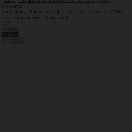
Jack N' Jill natūrali dantų pasta vaikams su ekologiškomis
braškėmis
Saugi. Smagi. Niam niam! Ar Jums kada nors buvo tikras iššūkis
savo mažąjį angelėlį išmokyti valyti ..
90
€5
Į krepšelį
Populiari
%
Akcija
-45