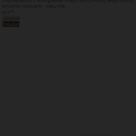
Populiariausias ir vertingiausias Kvapų namų eterinių aliejų mišinys
keičiantis sezonams - Vaikų mik..
90
€11
Į krepšelį
Populiari