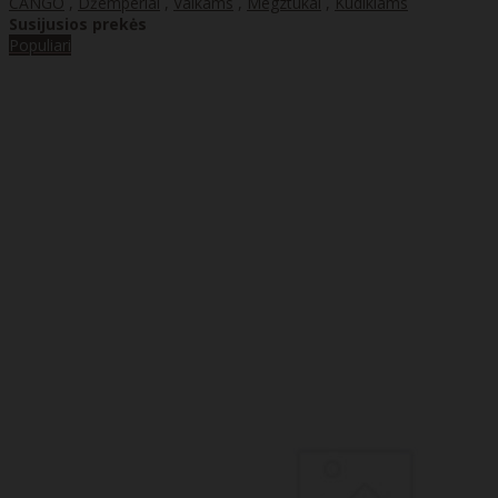
CANGO
,
Džemperiai
,
Vaikams
,
Megztukai
,
Kūdikiams
Susijusios prekės
Populiari