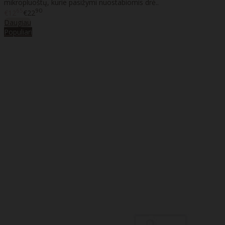
mikropluoštų, kurie pasižymi nuostabiomis drė..
65
90
€12
€22
Daugiau
Populiari