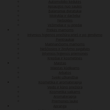
Automobilio kėdutės
Apsaugos nuo saulės
Balansiniai dviratukai
Mokyklai ir darželiui
Nešioklės
Vežimėliai ir jų priedai
Prekės mamoms
Intymios higienos priežiūra prieš ir po gimdymo
Pientraukiai
Maitinančioms mamoms
Nėščiosios ir žindymo pagalvės
Intymios higienos priemonės
Krepšiai ir kosmetinės
Maistas
Maistas kūdikiams
Arbatos
Sveiki užkandžiai
Kosmetika ir aromaterapija
Veido ir kūno priežiūra
Kosmetika vaikams
Aromaterapija
Priemonės lauke
Apranga