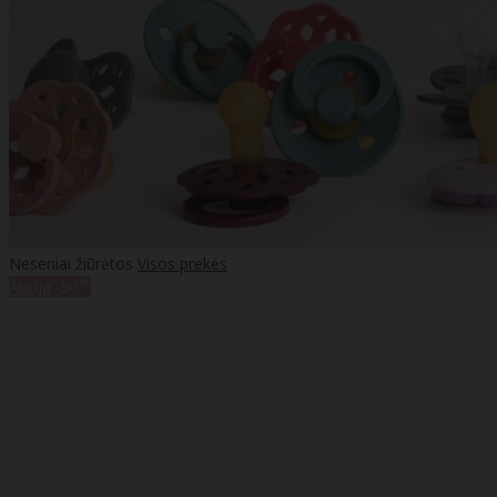
Neseniai žiūrėtos
Visos prekės
%
Akcija
-50