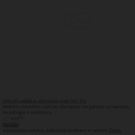
CAN GO vaikiškas džemperis Gold Fish 312
Minkštos medvilnės CAN GO džemperis mergaitėms su kapišonu.
Itin patogus ir prakti&sca..
95
90
€9
€19
Daugiau
Aukščiausios kokybės drabužėliai kūdikiams ir vaikams
Žiūrėti