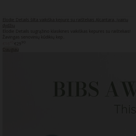
Elodie Details šilta vaikiška kepurė su raišteliais Alcantara, įvairių
dydžių
Elodie Details sugrąžino klasikines vaikiškas kepures su raišteliais!
Žavingas senovinių kūdikių kep..
45
90
€16
€29
Daugiau