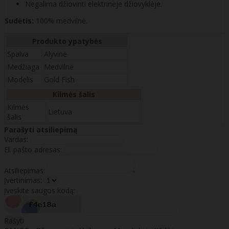
Negalima džiovinti elektrinėje džiovyklėje.
Sudėtis:
100% medvilnė.
Produkto ypatybės
Spalva
Alyvinė
Medžiaga
Medvilnė
Modelis
Gold Fish
Kilmės šalis
Kilmės
Lietuva
šalis
Parašyti atsiliepimą
Vardas:
El. pašto adresas:
Atsiliepimas:
Įvertinimas:
Įveskite saugos kodą:
Rašyti