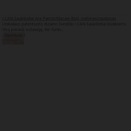
I CAN šaukšteliai Ara Parrot/Macaw Bird, mėlynas/raudonas
Unikalaus patentuoto dizaino švediški I CAN šaukšteliai kūdikiams.
Visą pasaulį sužavėję, itin funkc..
%
Akcija
-45