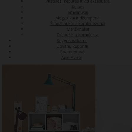
Pirštinės, kepurės ir kiti aksesuarai
Kelnės
Smėlinukai
Megztukai ir džemperiai
Šliaužtinukai ir kombinezonai
Marškinėliai
Drabužėlių komplektai
Knygos vaikams
Dovanų kuponai
Išparduotuvė
Apie Avietę