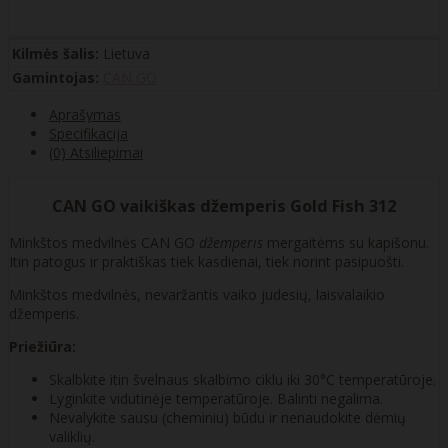
Kilmės šalis:
Lietuva
Gamintojas:
CAN GO
Aprašymas
Specifikacija
(0) Atsiliepimai
CAN GO vaikiškas džemperis Gold Fish 312
Minkštos medvilnės CAN GO
džemperis
mergaitėms su kapišonu.
Itin patogus ir praktiškas tiek kasdienai, tiek norint pasipuošti.
Minkštos medvilnės, nevaržantis vaiko judesių, laisvalaikio
džemperis.
Priežiūra:
Skalbkite itin švelnaus skalbimo ciklu iki 30°C temperatūroje.
Lyginkite vidutinėje temperatūroje. Balinti negalima.
Nevalykite sausu (cheminiu) būdu ir nenaudokite dėmių
valiklių.