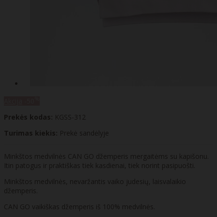
%
Akcija
-50
Prekės kodas:
KGSS-312
Turimas kiekis:
Prekė sandėlyje
Minkštos medvilnės CAN GO džemperis mergaitėms su kapišonu.
Itin patogus ir praktiškas tiek kasdienai, tiek norint pasipuošti.
Minkštos medvilnės, nevaržantis vaiko judesių, laisvalaikio
džemperis.
CAN GO vaikiškas džemperis iš 100% medvilnės.