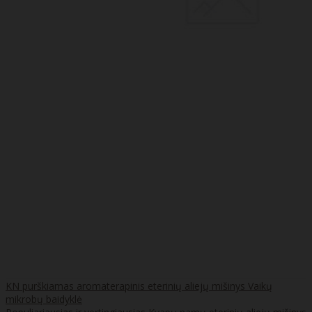
KN purškiamas aromaterapinis eterinių aliejų mišinys Vaikų
mikrobų baidyklė