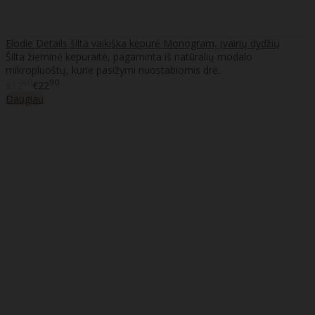
Elodie Details šilta vaikiška kepurė Monogram, įvairių dydžių
Šilta žieminė kepuraitė, pagaminta iš natūralių modalo
mikropluoštų, kurie pasižymi nuostabiomis drė..
60
90
€12
€22
Daugiau