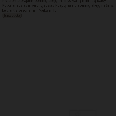
KN aromaterapinis eterinių aliejų mišinys Vaikų mikrobų baidyklė
Populiariausias ir vertingiausias Kvapų namų eterinių aliejų mišinys
keičiantis sezonams - Vaikų mik..