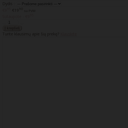
Dydis :
95
90
€9
€19
su PVM
95
Sutaupote - €9
Turite klausimų apie šią prekę?
Klauskite