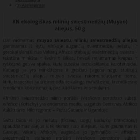
(0) Atsiliepimai
KN ekologiškas nilinių sviestmedžių (Muyao)
aliejus, 50 g
Dar vadinamas
muyao sviestu
,
nilinių sviestmedžių aliejus
gaminamas iš Rytų Afrikoje augančių sviestmedžių riešutų, ir
gerokai skiriasi nuo Vakarų Afrikos stabiųjų sviestmedžių sviesto -
tekstūra minkšta ir švelni it šilkas, beveik nejuntamas kvapas ir
ryškesnė gelsva spalva, kurią suteikia antioksidantai karotenoidai.
Kadangi jis yra minkštesnis ir greičiau įsigeria negu stabiųjų
sviestmedžių aliejus, muyao sviestą rekomenduojame tiems,
kurių trapesnei jautresnei odai reikalinga minkštesnė, kremiškesnė
emoliento konsistencija, pvz. kūdikiams ar senoliams.
Afrikinio sviestmedžio nilinis porūšis (
Vitellaria paradoxa
subsp.
nilotica
(Kotschy) yra endeminis medis, augantis Centrinės Afrikos
Aukštutinio Nilo regione – Pietų Sudane ir Ugandoje.
Šaltu būdu iš jo riešutų (tiksliau, uogų kauliukų branduolių)
spaudžiamas aliejus kiek skiriasi nuo aliejaus, kuris gaunamas iš
Ganoje, Vakarų Afrikoje, augančio jo giminaičio – afrikinio
sviestmedžio stabiojo porūšio (
Vitellaria paradoxa
subsp.