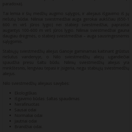
paradoxa).
Tai lemia ir šių medžių augimo sąlygos, ir aliejaus išgavimo iš jų
riešutų būdai. Niliniai sviestmedžiai auga gerokai aukščiau (650-1
600 m virš jūros lygio) nei stabieji sviestmedžiai, paprastai
augantys 100-600 m virš jūros lygio. Niliniai sviestmedžiai gauna
daugiau drėgmės, o stabieji sviestmedžiai – auga sausringesnėmis
sąlygomis.
Stabiųjų sviestmedžių aliejus Ganoje gaminamas kaitinant grūstus
riešutus vandenyje, o Nilo sviestmedžių aliejų ugandiečiai
spaudžia presu šaltu būdu. Nilinių sviestmedžių aliejus yra
minkštesnis, lengviau tepasi ir įsigeria, negu stabiųjų sviestmedžių
aliejus.
Nilo sviestmedžių aliejaus savybės:
Ekologiškas
Išgavimo būdas: šaltas spaudimas
Nerafinuotas
Sausai odai
Normaliai odai
Jautriai odai
Brandžiai odai.