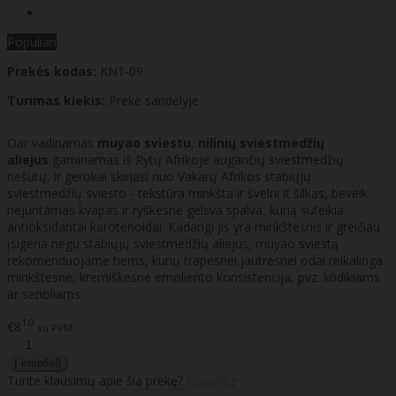
Populiari
Prekės kodas:
KN1-09
Turimas kiekis:
Prekė sandėlyje
Dar vadinamas
muyao sviestu
,
nilinių sviestmedžių
aliejus
gaminamas iš Rytų Afrikoje augančių sviestmedžių
riešutų, ir gerokai skiriasi nuo Vakarų Afrikos stabiųjų
sviestmedžių sviesto - tekstūra minkšta ir švelni it šilkas, beveik
nejuntamas kvapas ir ryškesnė gelsva spalva, kurią suteikia
antioksidantai karotenoidai. Kadangi jis yra minkštesnis ir greičiau
įsigeria negu stabiųjų sviestmedžių aliejus, muyao sviestą
rekomenduojame tiems, kurių trapesnei jautresnei odai reikalinga
minkštesnė, kremiškesnė emoliento konsistencija, pvz. kūdikiams
ar senoliams.
10
€8
su PVM
Turite klausimų apie šią prekę?
Klauskite