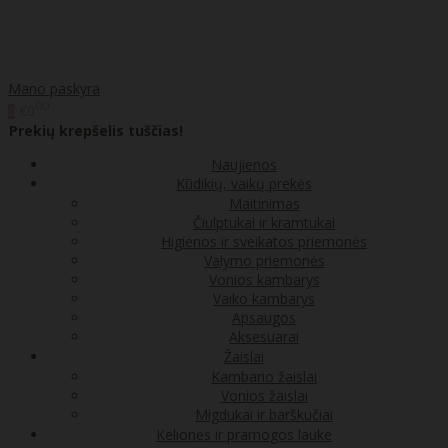
Mano paskyra
00
€0
0
Prekių krepšelis tuščias!
Naujienos
Kūdikių, vaikų prekės
Maitinimas
Čiulptukai ir kramtukai
Higienos ir sveikatos priemonės
Valymo priemonės
Vonios kambarys
Vaiko kambarys
Apsaugos
Aksesuarai
Žaislai
Kambario žaislai
Vonios žaislai
Migdukai ir barškučiai
Kelionės ir pramogos lauke