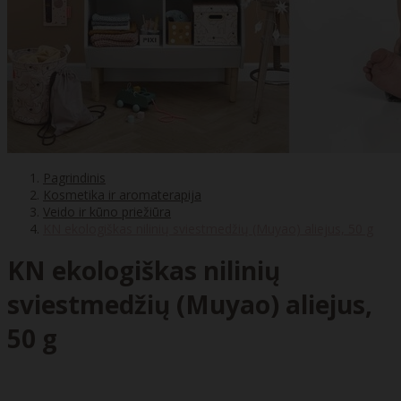
Pagrindinis
Kosmetika ir aromaterapija
Veido ir kūno priežiūra
KN ekologiškas nilinių sviestmedžių (Muyao) aliejus, 50 g
KN ekologiškas nilinių
sviestmedžių (Muyao) aliejus,
50 g