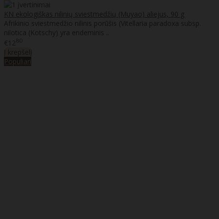
KN ekologiškas nilinių sviestmedžių (Muyao) aliejus, 90 g
Afrikinio sviestmedžio nilinis porūšis (Vitellaria paradoxa subsp.
nilotica (Kotschy) yra endeminis ..
80
€12
Į krepšelį
Populiari