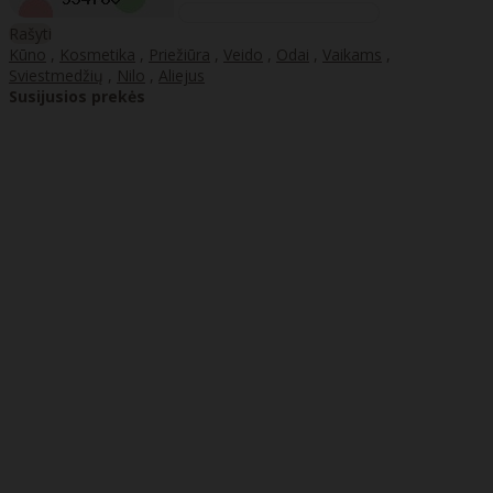
Rašyti
Kūno
,
Kosmetika
,
Priežiūra
,
Veido
,
Odai
,
Vaikams
,
Sviestmedžių
,
Nilo
,
Aliejus
Susijusios prekės