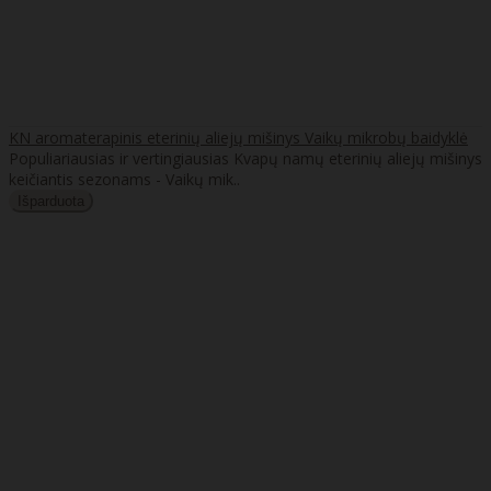
KN aromaterapinis eterinių aliejų mišinys Vaikų mikrobų baidyklė
Populiariausias ir vertingiausias Kvapų namų eterinių aliejų mišinys
keičiantis sezonams - Vaikų mik..