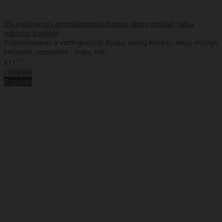
KN purškiamas aromaterapinis eterinių aliejų mišinys Vaikų
mikrobų baidyklė
Populiariausias ir vertingiausias Kvapų namų eterinių aliejų mišinys
keičiantis sezonams - Vaikų mik..
90
€11
Į krepšelį
Populiari