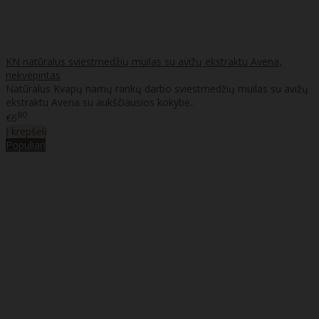
KN natūralus sviestmedžių muilas su avižų ekstraktu Avena,
nekvėpintas
Natūralus Kvapų namų rankų darbo sviestmedžių muilas su avižų
ekstraktu Avena su aukščiausios kokybė..
80
€6
Į krepšelį
Populiari