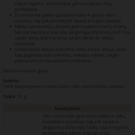
odai ir nagams, problemiškai galvos odai bei strijų
profilaktikai.
Šį sviestmedį galima panaudoti kūno ir galvos odos
masažui, taip pat puoselėjant sausus ir trapius plaukus.
Nilinių sviestmedžių aliejumi galima pakeisti rankų kremą,
taip pat naudoti jį kaip odą saugomąją priemonę prieš ir po
saulės vonių (bet kremų su saulės filtrais šis aliejus
neatstoja).
Sviestmedžio aliejus praturtina veido ir kūno aliejus, tinka
kaip pagrindas kūno pieneliui, makiažo valikliui, įdegio
priemonėms ir masažiniams mišiniams.
Patartina naudoti gryną.
Sudėtis:
100% Butyrospemum parkii butter (Nilo sviestmedžių sviestas)
Talpa:
50 g.
Naudojimas
Nilo sviestmedis ypač tinka kūdikių ir vaikų,
brandžiai ir vystančiai, taip pat sausai ir
dirgliai viso kūno odai, rankų odai ir nagams,
problemiškai galvos odai bei strijų