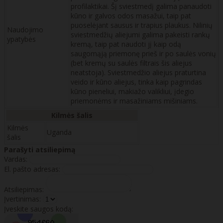
profilaktikai. Šį sviestmedį galima panaudoti
kūno ir galvos odos masažui, taip pat
puoselėjant sausus ir trapius plaukus. Nilinių
Naudojimo
sviestmedžių aliejumi galima pakeisti rankų
ypatybės
kremą, taip pat naudoti jį kaip odą
saugomąją priemonę prieš ir po saulės vonių
(bet kremų su saulės filtrais šis aliejus
neatstoja). Sviestmedžio aliejus praturtina
veido ir kūno aliejus, tinka kaip pagrindas
kūno pieneliui, makiažo valikliui, įdegio
priemonėms ir masažiniams mišiniams.
Kilmės šalis
Kilmės
Uganda
šalis
Parašyti atsiliepimą
Vardas:
El. pašto adresas:
Atsiliepimas:
Įvertinimas:
Įveskite saugos kodą: