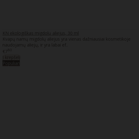
KN ekologiškas migdolų aliejus, 30 ml
Kvapų namų migdolų aliejus yra vienas dažniausiai kosmetikoje
naudojamų aliejų, ir yra labai ef..
80
€7
Į krepšelį
Populiari