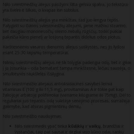
Nilo sviestmedžių aliejus pasižymi šilta gelsva spalva, jo tekstūra
yra švelni it šilkas, o kvapas itin subtilus.
Nilo sviestmedžių aliejus yra minkštas, tad juo lengva teptis.
Palyginti su Ganos sviestmedžių aliejumi, jame mažiau stearino,
bet daugiau mononesočių oleino riebalų rūgščių, todėl puikiai
pakeičia kūno pienelį ar losjoną tepantis didelius odos plotus.
Karštesnėmis vasaros dienomis aliejus suskystės, nes jis lydosi
esant 25-30 laipsnių temperatūrai.
Nilinių sviestmedžių aliejus ne tik tolygiai padengia odą, bet ir giliai
į ją įsisunkia – oda bematant tampa minkštesnė, lėčiau sausėja, o
smulkesnės raukšlelės išsilygina.
Nilo sviestmedžio aliejaus antioksidacines savybes lemia
vitaminas E (100 g iki 11,5 mg), provitaminas A ir tokie pat kaip
žaliojoje arbatoje polifenoliai (viename kilograme iki 75mg). Dėl to
reguliariai juo tepantis odą sulėtėja senėjimo procesas, sumažėja
galimybė, kad atsiras pigmentinių dėmių.
Nilo sviestmedžio naudojimas:
Nilo sviestmedis ypač tinka
kūdikių
ir
vaikų
, brandžiai ir
vystančiai, taip pat sausai ir dirgliai viso kūno odai, rankų