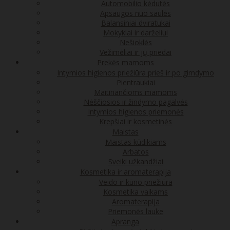
Automobilio kėdutės
Apsaugos nuo saulės
Balansiniai dviratukai
Mokyklai ir darželiui
Nešioklės
Vežimėliai ir jų priedai
Prekės mamoms
Intymios higienos priežiūra prieš ir po gimdymo
Pientraukiai
Maitinančioms mamoms
Nėščiosios ir žindymo pagalvės
Intymios higienos priemonės
Krepšiai ir kosmetinės
Maistas
Maistas kūdikiams
Arbatos
Sveiki užkandžiai
Kosmetika ir aromaterapija
Veido ir kūno priežiūra
Kosmetika vaikams
Aromaterapija
Priemonės lauke
Apranga