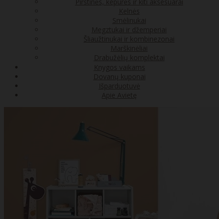
Pirštinės, kepurės ir kiti aksesuarai
Kelnės
Smėlinukai
Megztukai ir džemperiai
Šliaužtinukai ir kombinezonai
Marškinėliai
Drabužėlių komplektai
Knygos vaikams
Dovanų kuponai
Išparduotuvė
Apie Avietę