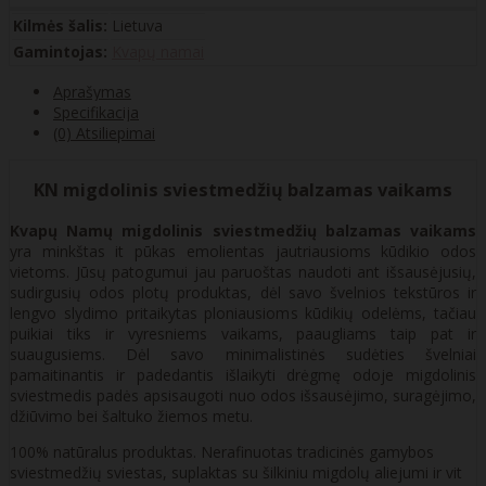
Kilmės šalis:
Lietuva
Gamintojas:
Kvapų namai
Aprašymas
Specifikacija
(0) Atsiliepimai
KN migdolinis sviestmedžių balzamas vaikams
Kvapų Namų migdolinis sviestmedžių balzamas vaikams
yra minkštas it pūkas emolientas jautriausioms kūdikio odos
vietoms. Jūsų patogumui jau paruoštas naudoti ant išsausėjusių,
sudirgusių odos plotų produktas, dėl savo švelnios tekstūros ir
lengvo slydimo pritaikytas ploniausioms kūdikių odelėms, tačiau
puikiai tiks ir vyresniems vaikams, paaugliams taip pat ir
suaugusiems. Dėl savo minimalistinės sudėties švelniai
pamaitinantis ir padedantis išlaikyti drėgmę odoje migdolinis
sviestmedis padės apsisaugoti nuo odos išsausėjimo, suragėjimo,
džiūvimo bei šaltuko žiemos metu.
100% natūralus produktas. Nerafinuotas tradicinės gamybos
sviestmedžių sviestas, suplaktas su šilkiniu migdolų aliejumi ir vit