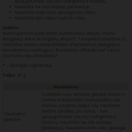
apsaugotumėte odą nuo sudirginimo ir iššutimų.
Naudokite kai oda sausėja, pleiskanoja.
Naudokite veido odos apsaugai nuo šalčio.
Naudokite kiek reikia ir kada tik reikia.
Sudėtis:
Butyrospermum parkii butter (sviestmedžių aliejus), Prunus
amygdalus dulcis oil (migdolų aliejus)*, Tocopherol (vitaminas E),
Helianthus annuus unsaponifiables (Paprastosios saulėgrąžos
nemuilinamos medžiagos), Rosmarinus officinalis leaf extract
(rozmarinų lapų ekstraktas)*.
* – Ekologiški ingredientai
Talpa:
45 g.
Naudojimas
Sušildykite savo delnuose gabalėlį sviesto ir
švelniai įmasažuokite į švarią kūdikio odą.
Greičiau susigeria į šlapią odą. Naudokite
keičiant vystyklus, po vonios – kad
Naudojimo
apsaugotumėte odą nuo sudirginimo ir
ypatybės
iššutimų. Naudokite kai oda sausėja,
pleiskanoja. Naudokite veido odos apsaugai