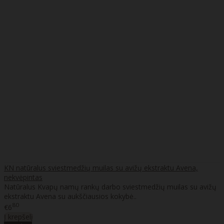
KN natūralus sviestmedžių muilas su avižų ekstraktu Avena,
nekvėpintas
Natūralus Kvapų namų rankų darbo sviestmedžių muilas su avižų
ekstraktu Avena su aukščiausios kokybė..
80
€6
Į krepšelį