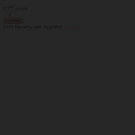
80
€11
su PVM
Turite klausimų apie šią prekę?
Klauskite