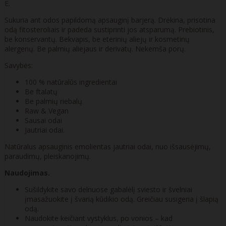
E.
Sukuria ant odos papildomą apsauginį barjerą. Drėkina, prisotina
odą fitosteroliais ir padeda sustiprinti jos atsparumą. Prebiotinis,
be konservantų. Bekvapis, be eterinių aliejų ir kosmetinų
alergenų. Be palmių aliejaus ir derivatų. Nekemša porų.
Savybės:
100 % natūralūs ingredientai
Be ftalatų
Be palmių riebalų
Raw & Vegan
Sausai odai
Jautriai odai.
Natūralus apsauginis emolientas jautriai odai, nuo išsausėjimų,
paraudimų, pleiskanojimų.
Naudojimas.
Sušildykite savo delnuose gabalėlį sviesto ir švelniai
įmasažuokite į švarią kūdikio odą. Greičiau susigeria į šlapią
odą.
Naudokite keičiant vystyklus, po vonios – kad