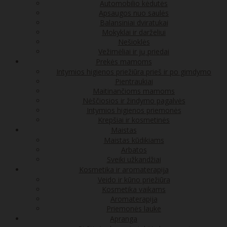
Automobilio kėdutės
Apsaugos nuo saulės
Balansiniai dviratukai
Mokyklai ir darželiui
Nešioklės
Vežimėliai ir jų priedai
Prekės mamoms
Intymios higienos priežiūra prieš ir po gimdymo
Pientraukiai
Maitinančioms mamoms
Nėščiosios ir žindymo pagalvės
Intymios higienos priemonės
Krepšiai ir kosmetinės
Maistas
Maistas kūdikiams
Arbatos
Sveiki užkandžiai
Kosmetika ir aromaterapija
Veido ir kūno priežiūra
Kosmetika vaikams
Aromaterapija
Priemonės lauke
Apranga