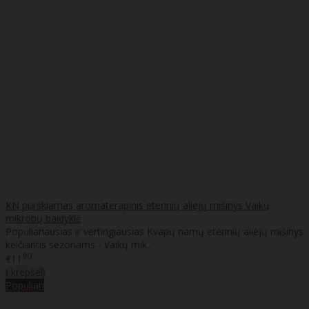
KN purškiamas aromaterapinis eterinių aliejų mišinys Vaikų
mikrobų baidyklė
Populiariausias ir vertingiausias Kvapų namų eterinių aliejų mišinys
keičiantis sezonams - Vaikų mik..
90
€11
Į krepšelį
Populiari