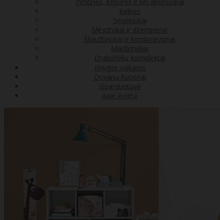
Pirštinės, kepurės ir kiti aksesuarai
Kelnės
Smėlinukai
Megztukai ir džemperiai
Šliaužtinukai ir kombinezonai
Marškinėliai
Drabužėlių komplektai
Knygos vaikams
Dovanų kuponai
Išparduotuvė
Apie Avietę