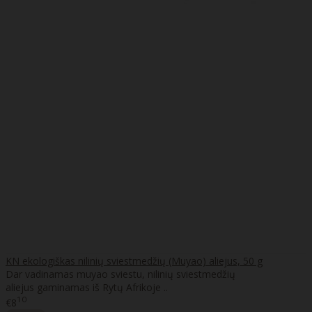
KN ekologiškas nilinių sviestmedžių (Muyao) aliejus, 50 g
Dar vadinamas muyao sviestu, nilinių sviestmedžių
aliejus gaminamas iš Rytų Afrikoje ..
10
€8