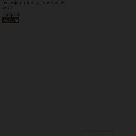
naudojamų aliejų, ir yra labai ef..
80
€7
Į krepšelį
Populiari