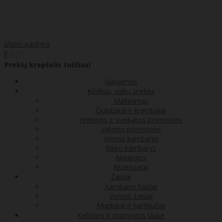
Mano paskyra
00
€0
0
Prekių krepšelis tuščias!
Naujienos
Kūdikių, vaikų prekės
Maitinimas
Čiulptukai ir kramtukai
Higienos ir sveikatos priemonės
Valymo priemonės
Vonios kambarys
Vaiko kambarys
Apsaugos
Aksesuarai
Žaislai
Kambario žaislai
Vonios žaislai
Migdukai ir barškučiai
Kelionės ir pramogos lauke