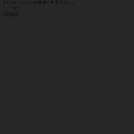
drėkina ir sukuria raminantį barjerą, ..
55
90
€5
€9
Į krepšelį