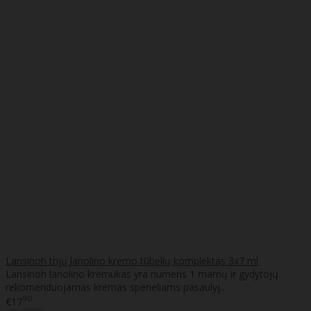
Lansinoh trijų lanolino kremo tūbelių komplektas 3x7 ml
Lansinoh lanolino kremukas yra numeris 1 mamų ir gydytojų
rekomenduojamas kremas speneliams pasaulyj..
90
€17