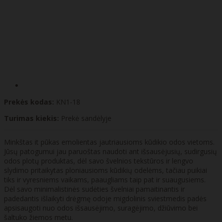
Prekės kodas:
KN1-18
Turimas kiekis:
Prekė sandėlyje
Minkštas it pūkas emolientas jautriausioms kūdikio odos vietoms.
Jūsų patogumui jau paruoštas naudoti ant išsausėjusių, sudirgusių
odos plotų produktas, dėl savo švelnios tekstūros ir lengvo
slydimo pritaikytas ploniausioms kūdikių odelėms, tačiau puikiai
tiks ir vyresniems vaikams, paaugliams taip pat ir suaugusiems.
Dėl savo minimalistinės sudėties švelniai pamaitinantis ir
padedantis išlaikyti drėgmę odoje migdolinis sviestmedis padės
apsisaugoti nuo odos išsausėjimo, suragėjimo, džiūvimo bei
šaltuko žiemos metu.