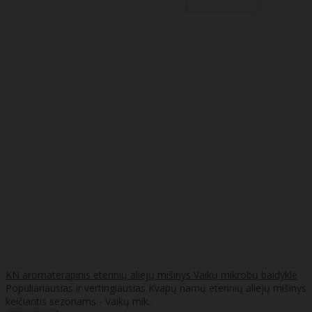
KN aromaterapinis eterinių aliejų mišinys Vaikų mikrobų baidyklė
Populiariausias ir vertingiausias Kvapų namų eterinių aliejų mišinys
keičiantis sezonams - Vaikų mik..