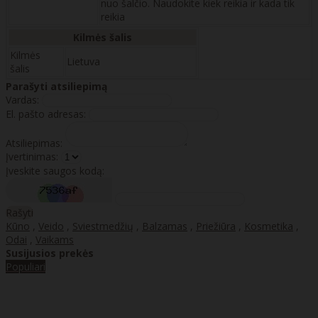
nuo šalčio. Naudokite kiek reikia ir kada tik
reikia
Kilmės šalis
Kilmės
Lietuva
šalis
Parašyti atsiliepimą
Vardas:
El. pašto adresas:
Atsiliepimas:
Įvertinimas:
Įveskite saugos kodą:
Rašyti
Kūno
,
Veido
,
Sviestmedžių
,
Balzamas
,
Priežiūra
,
Kosmetika
,
Odai
,
Vaikams
Susijusios prekės
Populiari