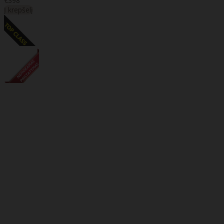
€398
Į krepšelį