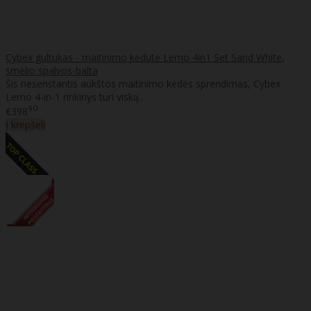
Cybex gultukas - maitinimo kėdutė Lemo 4in1 Set Sand White,
smėlio spalvos-balta
Šis nesenstantis aukštos maitinimo kėdės sprendimas, Cybex
Lemo 4-in-1 rinkinys turi viską..
90
€398
Į krepšelį