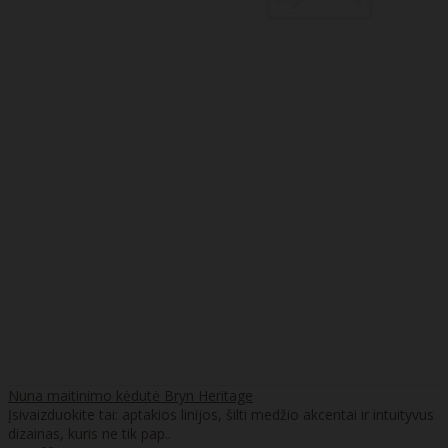
Nuna maitinimo kėdutė Bryn Heritage
Įsivaizduokite tai: aptakios linijos, šilti medžio akcentai ir intuityvus
dizainas, kuris ne tik pap..