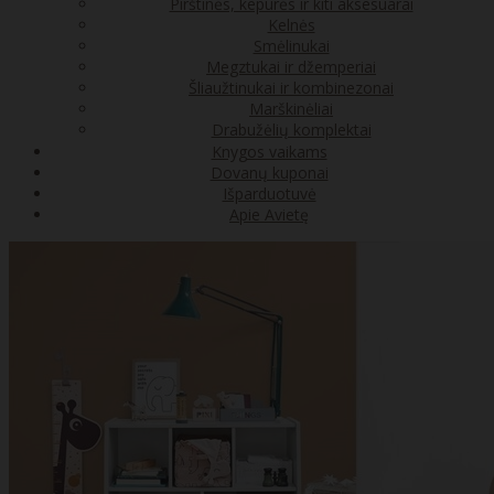
Pirštinės, kepurės ir kiti aksesuarai
Kelnės
Smėlinukai
Megztukai ir džemperiai
Šliaužtinukai ir kombinezonai
Marškinėliai
Drabužėlių komplektai
Knygos vaikams
Dovanų kuponai
Išparduotuvė
Apie Avietę