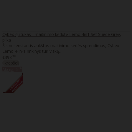
Cybex gultukas - maitinimo kėdutė Lemo 4in1 Set Suede Grey,
pilka
Šis nesenstantis aukštos maitinimo kėdės sprendimas, Cybex
Lemo 4-in-1 rinkinys turi viską..
90
€398
Į krepšelį
%
Akcija
-5