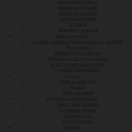
Automobilio kėdutės
Apsaugos nuo saulės
Balansiniai dviratukai
Mokyklai ir darželiui
Nešioklės
Vežimėliai ir jų priedai
Prekės mamoms
Intymios higienos priežiūra prieš ir po gimdymo
Pientraukiai
Maitinančioms mamoms
Nėščiosios ir žindymo pagalvės
Intymios higienos priemonės
Krepšiai ir kosmetinės
Maistas
Maistas kūdikiams
Arbatos
Sveiki užkandžiai
Kosmetika ir aromaterapija
Veido ir kūno priežiūra
Kosmetika vaikams
Aromaterapija
Priemonės lauke
Apranga