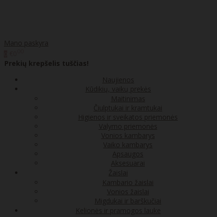
Mano paskyra
00
€0
0
Prekių krepšelis tuščias!
Naujienos
Kūdikių, vaikų prekės
Maitinimas
Čiulptukai ir kramtukai
Higienos ir sveikatos priemonės
Valymo priemonės
Vonios kambarys
Vaiko kambarys
Apsaugos
Aksesuarai
Žaislai
Kambario žaislai
Vonios žaislai
Migdukai ir barškučiai
Kelionės ir pramogos lauke