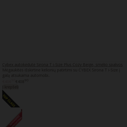
Cybex autokėdutė Sirona T i-Size Plus Cozy Beige, smėlio spalvos
Mėgaukitės išskirtine kelionių patirtimi su CYBEX Sirona T i-Size į
galą atsukama automobi..
90
90
€406
€408
Į krepšelį