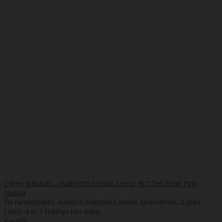
Cybex gultukas - maitinimo kėdutė Lemo 4in1 Set Pearl Pink,
rausva
Šis nesenstantis aukštos maitinimo kėdės sprendimas, Cybex
Lemo 4-in-1 rinkinys turi viską..
90