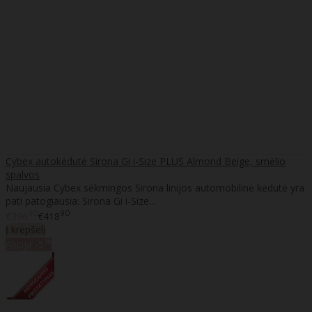
Cybex autokėdutė Sirona Gi i-Size PLUS Almond Beige, smėlio
spalvos
Naujausia Cybex sėkmingos Sirona linijos automobilinė kėdutė yra
pati patogiausia: Sirona Gi i-Size...
90
90
€396
€418
Į krepšelį
%
Akcija
-5