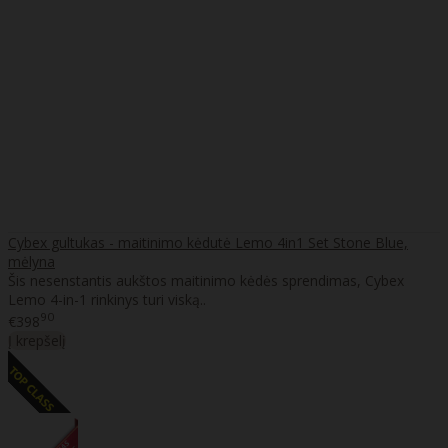
Cybex gultukas - maitinimo kėdutė Lemo 4in1 Set Stone Blue,
mėlyna
Šis nesenstantis aukštos maitinimo kėdės sprendimas, Cybex
Lemo 4-in-1 rinkinys turi viską..
90
€398
Į krepšelį