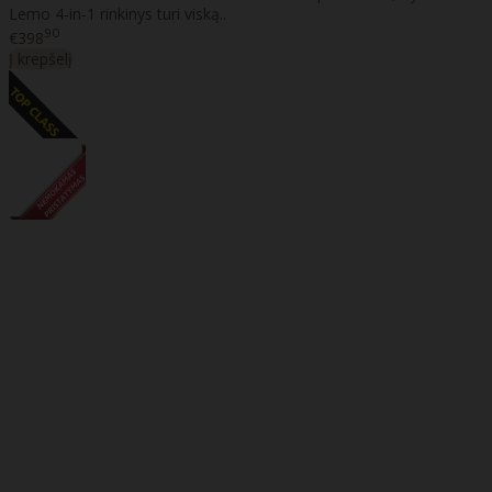
Lemo 4-in-1 rinkinys turi viską..
90
€398
Į krepšelį