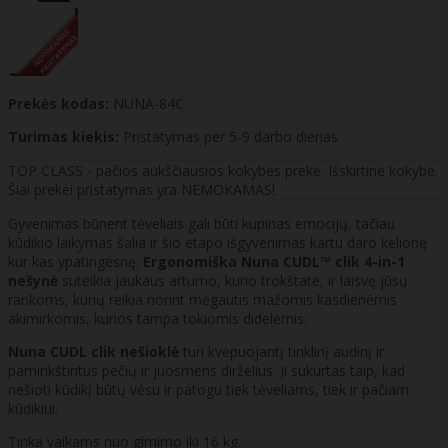
Prekės kodas:
NUNA-84C
Turimas kiekis:
Pristatymas per 5-9 darbo dienas
TOP CLASS - pačios aukščiausios kokybės prekė. Išskirtinė kokybė.
Šiai prekei pristatymas yra NEMOKAMAS!
Gyvenimas būnent tėveliais gali būti kupinas emocijų, tačiau
kūdikio laikymas šalia ir šio etapo išgyvenimas kartu daro kelionę
kur kas ypatingesnę.
Ergonomiška
Nuna CUDL™ clik 4-in-1
nešynė
suteikia jaukaus artumo, kurio trokštate, ir laisvę jūsų
rankoms, kurių reikia norint mėgautis mažomis kasdienėmis
akimirkomis, kurios tampa tokiomis didelėmis.
Nuna CUDL clik nešioklė
turi kvėpuojantį tinklinį audinį ir
paminkštintus pečių ir juosmens dirželius. Ji sukurtas taip, kad
nešioti kūdikį būtų vėsu ir patogu tiek tėveliams, tiek ir pačiam
kūdikiui.
Tinka vaikams nuo gimimo iki 16 kg.