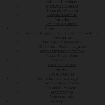
Automobilio kėdutės
Apsaugos nuo saulės
Balansiniai dviratukai
Mokyklai ir darželiui
Nešioklės
Vežimėliai ir jų priedai
Prekės mamoms
Intymios higienos priežiūra prieš ir po gimdymo
Pientraukiai
Maitinančioms mamoms
Nėščiosios ir žindymo pagalvės
Intymios higienos priemonės
Krepšiai ir kosmetinės
Maistas
Maistas kūdikiams
Arbatos
Sveiki užkandžiai
Kosmetika ir aromaterapija
Veido ir kūno priežiūra
Kosmetika vaikams
Aromaterapija
Priemonės lauke
Apranga