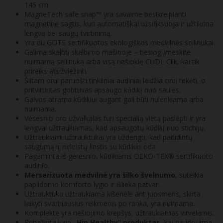
145 cm.
MagneTech safe snap™ yra savaime besikreipianti
magnetinė sagtis, kuri automatiškai užsifiksuoja ir užtikrina
lengvą bei saugų tvirtinimą.
Yra du GOTS sertifikuotos ekologiškos medvilnės seilinukai.
Galima skalbti skalbimo mašinoje – tiesiog įmeskite
nuimamą seilinuką arba visą nešioklę CUDL Clik, kai tik
prireiks atsižviežinti.
Šiltam orui paruošti tinkliniai audiniai leidžia orui tekėti, o
pritvirtintas gobtuvas apsaugo kūdikį nuo saulės.
Galvos atrama kūdikiui augant gali būti nulenkiama arba
nuimama.
Vėsesnio oro užvalkalas turi specialią vietą paslėpti ir yra
lengvai užtraukiamas, kad apsaugotų kūdikį nuo stichijų.
Užtraukiami užtrauktukai yra uždengti, kad padidintų
saugumą ir neleistų liestis su kūdikio oda.
Pagaminta iš geresnio, kūdikiams OEKO-TEX®️ sertifikuoto
audinio.
Merserizuota medvilnė yra šilko švelnumo
, suteikia
papildomo komforto lygio ir išlieka patvari.
Užtrauktuku užtraukiama kišenėlė ant juosmens, skirta
laikyti svarbiausius reikmenis po ranka, yra nuimama.
Komplekte yra nešiojimo krepšys, užtraukiamas virvelėmis.
Pripažinta kaip
„Hip Healthy“ produktas
, kai naudojama