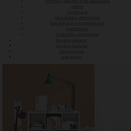
Pirštinės, kepurės ir kiti aksesuarai
Kelnės
Smėlinukai
Megztukai ir džemperiai
Šliaužtinukai ir kombinezonai
Marškinėliai
Drabužėlių komplektai
Knygos vaikams
Dovanų kuponai
Išparduotuvė
Apie Avietę