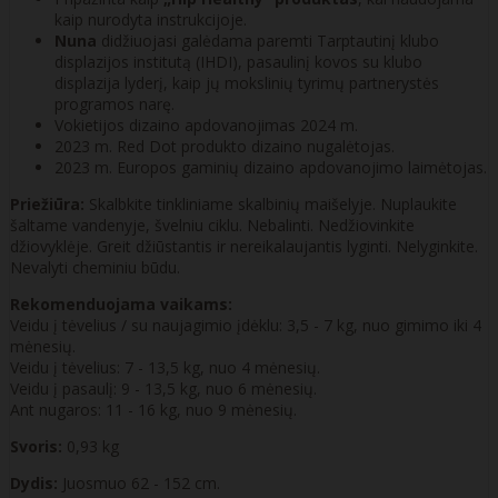
kaip nurodyta instrukcijoje.
Nuna
didžiuojasi galėdama paremti Tarptautinį klubo
displazijos institutą (IHDI), pasaulinį kovos su klubo
displazija lyderį, kaip jų mokslinių tyrimų partnerystės
programos narę.
Vokietijos dizaino apdovanojimas 2024 m.
2023 m. Red Dot produkto dizaino nugalėtojas.
2023 m. Europos gaminių dizaino apdovanojimo laimėtojas.
Priežiūra:
Skalbkite tinkliniame skalbinių maišelyje. Nuplaukite
šaltame vandenyje, švelniu ciklu. Nebalinti. Nedžiovinkite
džiovyklėje. Greit džiūstantis ir nereikalaujantis lyginti. Nelyginkite.
Nevalyti cheminiu būdu.
Rekomenduojama vaikams:
Veidu į tėvelius / su naujagimio įdėklu: 3,5 - 7 kg, nuo gimimo iki 4
mėnesių.
Veidu į tėvelius: 7 - 13,5 kg, nuo 4 mėnesių.
Veidu į pasaulį: 9 - 13,5 kg, nuo 6 mėnesių.
Ant nugaros: 11 - 16 kg, nuo 9 mėnesių.
Svoris:
0,93 kg
Dydis:
Juosmuo 62 - 152 cm.