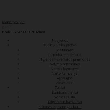
Mano paskyra
00
€0
0
Prekių krepšelis tuščias!
Naujienos
Kūdikių, vaikų prekės
Maitinimas
Čiulptukai ir kramtukai
Higienos ir sveikatos priemonės
Valymo priemonės
Vonios kambarys
Vaiko kambarys
Apsaugos
Aksesuarai
Žaislai
Kambario žaislai
Vonios žaislai
Migdukai ir barškučiai
Kelionės ir pramogos lauke