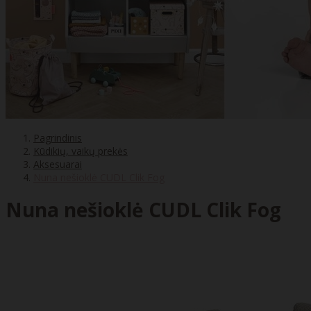
Pagrindinis
Kūdikių, vaikų prekės
Aksesuarai
Nuna nešioklė CUDL Clik Fog
Nuna nešioklė CUDL Clik Fog