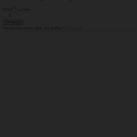
00
€199
su PVM
Turite klausimų apie šią prekę?
Klauskite