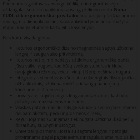
Pridedamas gobtuvas apsaugo kūdikį, o integruotas vėjo
uždangalas suteikia papildomą apsaugą kelionių metu.
Nuna
CUDL clik ergonomiškai prisitaiko
nuo pat jūsų širdžiai artimų
naujagimio dienų iki pasaulį savarankiškai tyrinėjančio mažylio
etapo, kad galėtumėte kartu eiti į kasdienybę.
Nes kartu visada geriau.
Keturios ergonomiško dizaino magnetinės sagtys užtikrina
lengvą ir saugų vaiko pritvirtinimą.
Keturios nešiojimo padėtys užtikrina ergonomišką padėtį
jūsų vaikui augant, kad būtų sveikas stuburas ir klubai:
naujagimio režimas, veidu į vidų, į išorę, nešimas nugara.
Integruotas stiprintuvas kūdikiui su uždengtais fiksuojančiais
užtrauktukais, užtikrina minkštą ir saugų naudojimą
kūdikiams iki 4 mėnesių.
Inovatyvios kojyčių angos lengvai pritaikomos, kad būtų
pritaikytos mažesniems kūdikiams.
Visiškas patogumas dėl tolygaus kūdikio svorio paskirstymo
dėl paminkštintų pečių ir juosmens dirželių.
Reguliuojamas sujungimas tiek nugara užtikrina, kad pečių
diržai būtų sujungti ir patogūs.
Universali juosmens juosta su sagtimi lengvai ir patogiai
pritvirtinama pagal pageidavimus ir reguliuojama nuo 61 iki