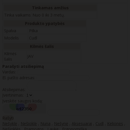
Tinkamas amžius
Tinka vaikams
Nuo 0 iki 3 metų.
Produkto ypatybės
Spalva
Pilka
Modelis
Cudl
Kilmės šalis
Kilmės
JAV
šalis
Parašyti atsiliepimą
Vardas:
El. pašto adresas:
Atsiliepimas:
Įvertinimas:
Įveskite saugos kodą:
Rašyti
Nešyklė
,
Nešioklė
,
Nuna
,
Nešynė
,
Aksesuarai
,
Cudl
,
Kelionės
,
Nešioklės
,
Pramogos
,
Lauke
,
Ergonomiška