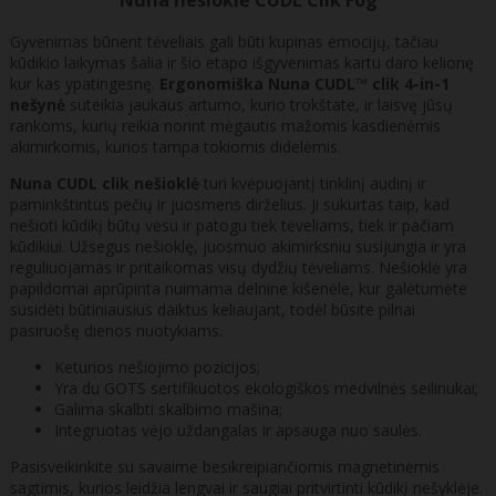
Nuna nešioklė CUDL Clik Fog
Gyvenimas būnent tėveliais gali būti kupinas emocijų, tačiau
kūdikio laikymas šalia ir šio etapo išgyvenimas kartu daro kelionę
kur kas ypatingesnę.
Ergonomiška
Nuna CUDL™ clik 4-in-1
nešynė
suteikia jaukaus artumo, kurio trokštate, ir laisvę jūsų
rankoms, kurių reikia norint mėgautis mažomis kasdienėmis
akimirkomis, kurios tampa tokiomis didelėmis.
Nuna CUDL clik nešioklė
turi kvėpuojantį tinklinį audinį ir
paminkštintus pečių ir juosmens dirželius. Ji sukurtas taip, kad
nešioti kūdikį būtų vėsu ir patogu tiek tėveliams, tiek ir pačiam
kūdikiui. Užsegus nešioklę, juosmuo akimirksniu susijungia ir yra
reguliuojamas ir pritaikomas visų dydžių tėveliams. Nešioklė yra
papildomai aprūpinta nuimama delnine kišenėle, kur galėtumėte
susidėti būtiniausius daiktus keliaujant, todėl būsite pilnai
pasiruošę dienos nuotykiams.
Keturios nešiojimo pozicijos;
Yra du GOTS sertifikuotos ekologiškos medvilnės seilinukai;
Galima skalbti skalbimo mašina;
Integruotas vėjo uždangalas ir apsauga nuo saulės.
Pasisveikinkite su savaime besikreipiančiomis magnetinėmis
sagtimis, kurios leidžia lengvai ir saugiai pritvirtinti kūdikį nešyklėje.