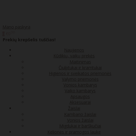
Mano paskyra
00
€0
0
Prekių krepšelis tuščias!
Naujienos
Kūdikių, vaikų prekės
Maitinimas
Čiulptukai ir kramtukai
Higienos ir sveikatos priemonės
Valymo priemonės
Vonios kambarys
Vaiko kambarys
Apsaugos
Aksesuarai
Žaislai
Kambario žaislai
Vonios žaislai
Migdukai ir barškučiai
Kelionės ir pramogos lauke