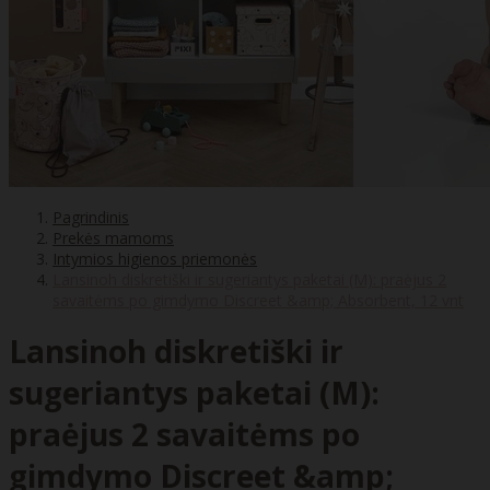
Pagrindinis
Prekės mamoms
Intymios higienos priemonės
Lansinoh diskretiški ir sugeriantys paketai (M): praėjus 2
savaitėms po gimdymo Discreet &amp; Absorbent, 12 vnt
Lansinoh diskretiški ir
sugeriantys paketai (M):
praėjus 2 savaitėms po
gimdymo Discreet &amp;