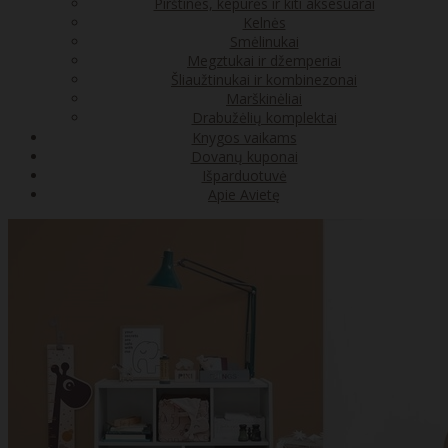
Pirštinės, kepurės ir kiti aksesuarai
Kelnės
Smėlinukai
Megztukai ir džemperiai
Šliaužtinukai ir kombinezonai
Marškinėliai
Drabužėlių komplektai
Knygos vaikams
Dovanų kuponai
Išparduotuvė
Apie Avietę