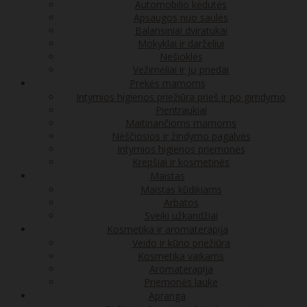
Automobilio kėdutės
Apsaugos nuo saulės
Balansiniai dviratukai
Mokyklai ir darželiui
Nešioklės
Vežimėliai ir jų priedai
Prekės mamoms
Intymios higienos priežiūra prieš ir po gimdymo
Pientraukiai
Maitinančioms mamoms
Nėščiosios ir žindymo pagalvės
Intymios higienos priemonės
Krepšiai ir kosmetinės
Maistas
Maistas kūdikiams
Arbatos
Sveiki užkandžiai
Kosmetika ir aromaterapija
Veido ir kūno priežiūra
Kosmetika vaikams
Aromaterapija
Priemonės lauke
Apranga