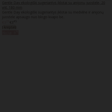
Gentle Day ekologiški sugeriantys įklotai su anijonų juostele, 20
vnt. 180 mm
Gentle Day ekologiški sugeriantys įklotai su medvilne ir anijonų
juostele apsaugo nuo blogo kvapo be..
25
45
€3
€3
Į krepšelį
%
Akcija
-9