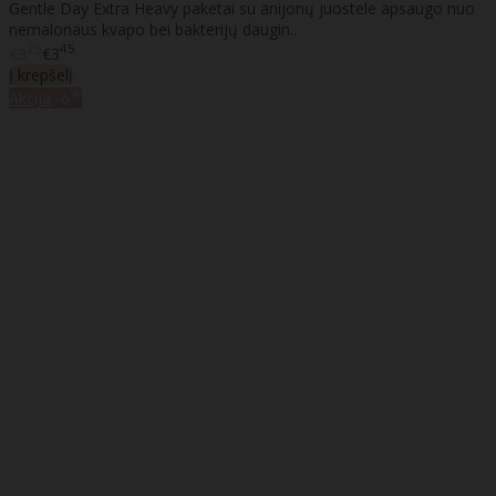
Gentle Day Extra Heavy paketai su anijonų juostele apsaugo nuo
nemalonaus kvapo bei bakterijų daugin..
25
45
€3
€3
Į krepšelį
%
Akcija
-6