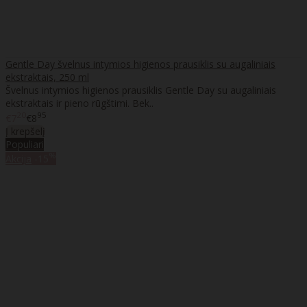
Gentle Day švelnus intymios higienos prausiklis su augaliniais
ekstraktais, 250 ml
Švelnus intymios higienos prausiklis Gentle Day su augaliniais
ekstraktais ir pieno rūgštimi. Bek..
20
95
€7
€8
Į krepšelį
Populiari
%
Akcija
-15