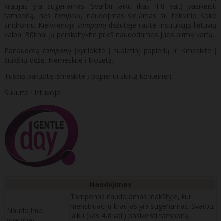
kraujas yra sugeriamas. Svarbu laiku (kas 4-8 val.) pasikeisti
tamponą, nes
tamponų
naudojimas siejamas su toksinio šoko
sindromu. Kiekvienoje
tamponų
dėžutėje rasite instrukciją lietuvių
kalba. Būtinai ją perskaitykite prieš naudodamos juos pirmą kartą.
Panaudotą
tamponą
įvyniokite į tualetinį popierių ir išmeskite į
šiukšlių dėžę. Nemeskite į klozetą.
Tuščią pakuotę išmeskite į popieriui skirtą konteinerį.
Sukurta Lietuvoje!
Naudojimas
Tamponas naudojamas makštyje, kur
menstruacijų kraujas yra sugeriamas. Svarbu
Naudojimo
laiku (kas 4-8 val.) pasikeisti tamponą,
ypatybės