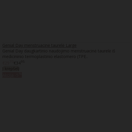
Genial Day menstruacinė taurelė Large
Genial Day daugkartinio naudojimo menstruacinė taurelė iš
medicininio termoplastinio elastomero (TPE..
70
95
€29
€34
Į krepšelį
%
Akcija
-5