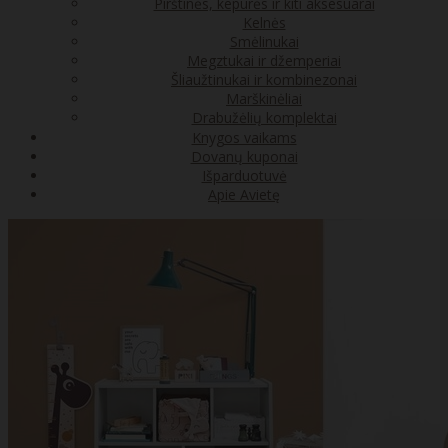
Pirštinės, kepurės ir kiti aksesuarai
Kelnės
Smėlinukai
Megztukai ir džemperiai
Šliaužtinukai ir kombinezonai
Marškinėliai
Drabužėlių komplektai
Knygos vaikams
Dovanų kuponai
Išparduotuvė
Apie Avietę