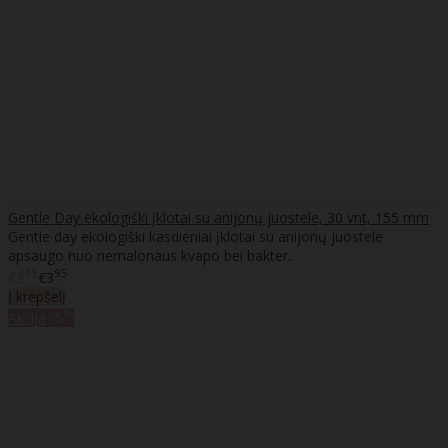
Gentle Day ekologiški įklotai su anijonų juostele, 30 vnt, 155 mm
Gentle day ekologiški kasdieniai įklotai su anijonų juostele
apsaugo nuo nemalonaus kvapo bei bakter..
45
95
€3
€3
Į krepšelį
%
Akcija
-5