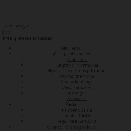
Mano paskyra
00
€0
0
Prekių krepšelis tuščias!
Naujienos
Kūdikių, vaikų prekės
Maitinimas
Čiulptukai ir kramtukai
Higienos ir sveikatos priemonės
Valymo priemonės
Vonios kambarys
Vaiko kambarys
Apsaugos
Aksesuarai
Žaislai
Kambario žaislai
Vonios žaislai
Migdukai ir barškučiai
Kelionės ir pramogos lauke