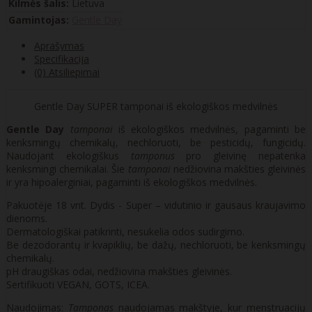
Kilmės šalis:
Lietuva
Gamintojas:
Gentle Day
Aprašymas
Specifikacija
(0) Atsiliepimai
Gentle Day SUPER tamponai iš ekologiškos medvilnės
Gentle Day
tamponai
iš ekologiškos medvilnės, pagaminti be
kenksmingų chemikalų, nechloruoti, be pesticidų, fungicidų.
Naudojant ekologiškus
tamponus
pro gleivinę nepatenka
kenksmingi chemikalai. Šie
tamponai
nedžiovina makšties gleivinės
ir yra hipoalerginiai, pagaminti iš ekologiškos medvilnės.
Pakuotėje 18 vnt. Dydis - Super – vidutinio ir gausaus kraujavimo
dienoms.
Dermatologiškai patikrinti, nesukelia odos sudirgimo.
Be dezodorantų ir kvapiklių, be dažų, nechloruoti, be kenksmingų
chemikalų.
pH draugiškas odai, nedžiovina makšties gleivinės.
Sertifikuoti VEGAN, GOTS, ICEA.
Naudojimas:
Tamponas
naudojamas makštyje, kur menstruacijų