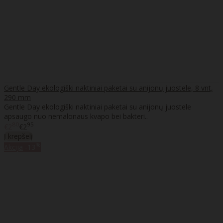
Gentle Day ekologiški naktiniai paketai su anijonų juostele, 8 vnt,
290 mm
Gentle Day ekologiški naktiniai paketai su anijonų juostele
apsaugo nuo nemalonaus kvapo bei bakteri..
80
95
€2
€2
Į krepšelį
%
Akcija
-13