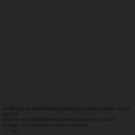
Gentle Day ekologiški dieniniai paketai su anijonų juostele, 10 vnt
240 mm
Gentle Day ekologiški dieniniai paketai su anijonų juostele
apsaugo nuo nemalonaus kvapo bei bakteri..
85
10
€2
€3