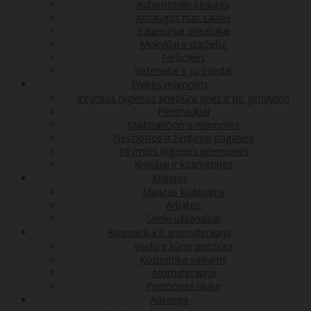
Automobilio kėdutės
Apsaugos nuo saulės
Balansiniai dviratukai
Mokyklai ir darželiui
Nešioklės
Vežimėliai ir jų priedai
Prekės mamoms
Intymios higienos priežiūra prieš ir po gimdymo
Pientraukiai
Maitinančioms mamoms
Nėščiosios ir žindymo pagalvės
Intymios higienos priemonės
Krepšiai ir kosmetinės
Maistas
Maistas kūdikiams
Arbatos
Sveiki užkandžiai
Kosmetika ir aromaterapija
Veido ir kūno priežiūra
Kosmetika vaikams
Aromaterapija
Priemonės lauke
Apranga