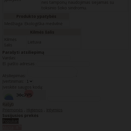
nes tamponų naudojimas siejamas su
toksinio šoko sindromu.
Produkto ypatybės
Medžiaga
Ekologiška medvilnė
Kilmės šalis
Kilmės
Lietuva
šalis
Parašyti atsiliepimą
Vardas:
El. pašto adresas:
Atsiliepimas:
Įvertinimas:
Įveskite saugos kodą:
Rašyti
Priemonės
,
Higienos
,
Intymios
Susijusios prekės
Populiari
%
Akcija
-8