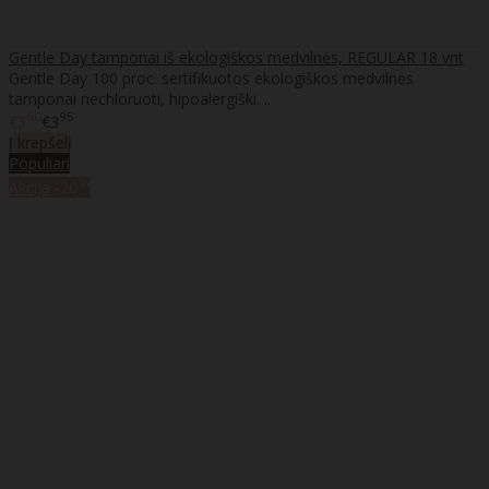
Gentle Day tamponai iš ekologiškos medvilnės, REGULAR 18 vnt
Gentle Day 100 proc. sertifikuotos ekologiškos medvilnės
tamponai nechloruoti, hipoalergiški. ..
60
95
€3
€3
Į krepšelį
Populiari
%
Akcija
-20