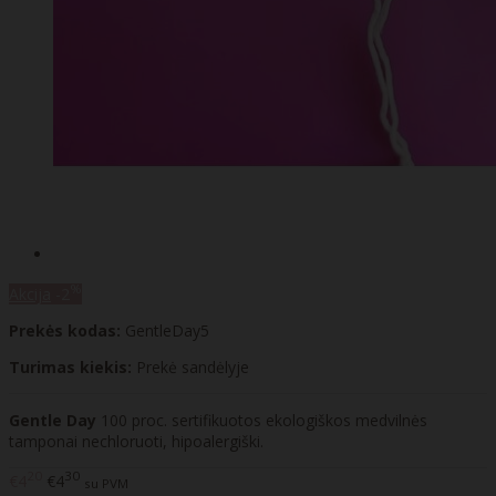
%
Akcija
-2
Prekės kodas:
GentleDay5
Turimas kiekis:
Prekė sandėlyje
Gentle Day
100 proc. sertifikuotos ekologiškos medvilnės
tamponai nechloruoti, hipoalergiški.
20
30
€4
€4
su PVM