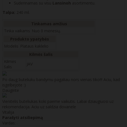
Suderinamas su visu
Lansinoh
asortimentu.
Talpa:
240 ml.
Tinkamas amžius
Tinka vaikams
Nuo 0 mėnesių.
Produkto ypatybės
Modelis
Plataus kaklelio
Kilmės šalis
Kilmės
JAV
šalis
Po daug buteliuku bandymu pagaliau nors vienas tiko!!! Aciu, kad
isgelbejote :)
Dauginte
Vienitelis buteliukas koki paeme vaikutis. Labai dziaugiuosi uz
rekomendacija. Aciu uz saldzia dovanele
Vitalija
Parašyti atsiliepimą
Vardas: