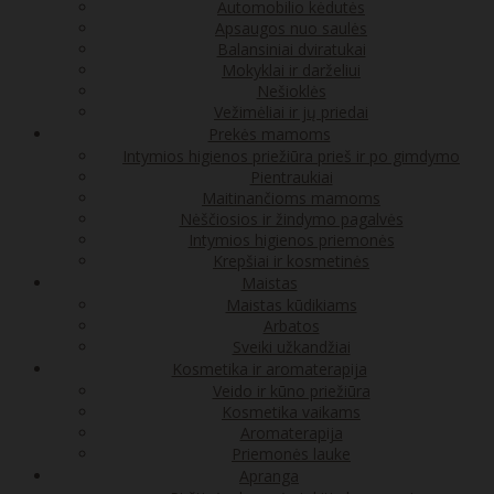
Automobilio kėdutės
Apsaugos nuo saulės
Balansiniai dviratukai
Mokyklai ir darželiui
Nešioklės
Vežimėliai ir jų priedai
Prekės mamoms
Intymios higienos priežiūra prieš ir po gimdymo
Pientraukiai
Maitinančioms mamoms
Nėščiosios ir žindymo pagalvės
Intymios higienos priemonės
Krepšiai ir kosmetinės
Maistas
Maistas kūdikiams
Arbatos
Sveiki užkandžiai
Kosmetika ir aromaterapija
Veido ir kūno priežiūra
Kosmetika vaikams
Aromaterapija
Priemonės lauke
Apranga