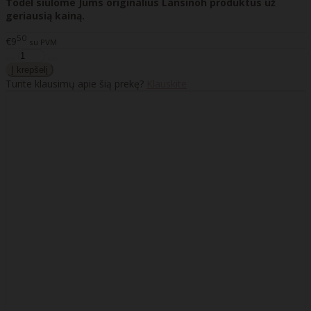
Todėl siūlome Jums originalius Lansinoh produktus už
geriausią kainą.
50
€9
su PVM
Turite klausimų apie šią prekę?
Klauskite