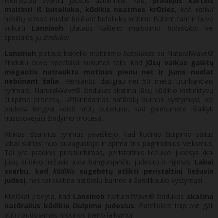
Nemažiau svarbu jaustis užtikrintai, kad,
pradėjus kartais
maitinti iš buteliuko, kūdikis neatmes krūties
, kad
vaikui
nekiltų streso nuolat keičiant buteliuką krūtimi. Būtent tam ir buvo
sukurti
Lansinoh
plataus kaklelio maitinimo
buteliukai
bei
specialūs jų
žindukai
.
Lansinoh
plataus kaklelio maitinimo
buteliukas
su NaturalWave®
žinduku buvo specialiai sukurtas taip, kad
Jūsų vaikas galėtų
mėgautis nutrauktu motinos pienu net ir Jums nuolat
nebūnant šalia
. Remiantis daugiau nei 50 metų trunkančiais
tyrimais, NaturalWave® žindukas skatina Jūsų kūdikio instinktyvų
čiulpimo procesą, užtikrindamas natūralų burnos vystymąsi, bei
padeda lengvai keisti krūtį buteliuku, kad galėtumėte išlaikyti
nusistovėjusį žindymo procesą.
Atlikus išsamius tyrimus paaiškėjo, kad kūdikio čiulpimo stilius
labai skiriasi nuo suaugusiojo ir apima tris pagrindinius veiksmus.
Tai yra pradinis prisisiurbimas, peristaltinis liežuvio judesys (kai
Jūsų kūdikio liežuvis juda banguojančiu judesiu) ir rijimas.
Labai
svarbu, kad
kūdikis
sugebėtų atlikti peristaltinį liežuvio
judesį
, nes tai skatina natūralų burnos ir žandikaulio vystymąsi.
Kliniškai įrodyta, kad
Lansinoh
NaturalWave® žindukas
skatina
natūralius kūdikio čiulpimo judesius
. Buteliukas taip pat gali
būti naudojamas motinos pieno laikymui.