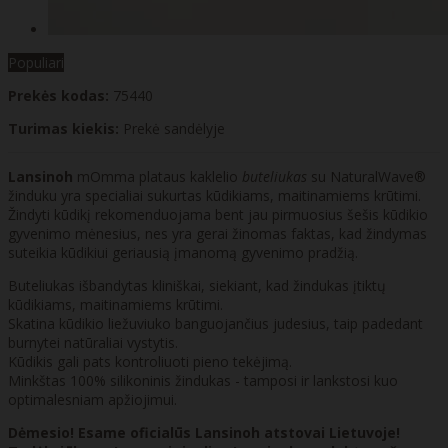
Populiari
Prekės kodas:
75440
Turimas kiekis:
Prekė sandėlyje
Lansinoh
mOmma plataus kaklelio
buteliukas
su NaturalWave®
žinduku yra specialiai sukurtas kūdikiams, maitinamiems krūtimi.
Žindyti kūdikį rekomenduojama bent jau pirmuosius šešis kūdikio
gyvenimo mėnesius, nes yra gerai žinomas faktas, kad žindymas
suteikia kūdikiui geriausią įmanomą gyvenimo pradžią.
Buteliukas išbandytas kliniškai, siekiant, kad žindukas įtiktų
kūdikiams, maitinamiems krūtimi.
Skatina kūdikio liežuviuko banguojančius judesius, taip padedant
burnytei natūraliai vystytis.
Kūdikis gali pats kontroliuoti pieno tekėjimą.
Minkštas 100% silikoninis žindukas - tamposi ir lankstosi kuo
optimalesniam apžiojimui.
Dėmesio! Esame oficialūs Lansinoh atstovai Lietuvoje!