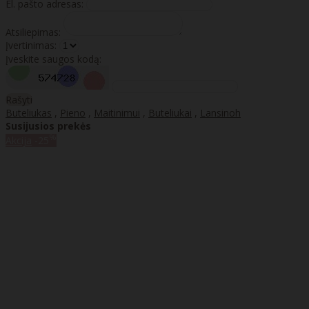
El. pašto adresas:
Atsiliepimas:
Įvertinimas:
Įveskite saugos kodą:
Rašyti
Buteliukas
,
Pieno
,
Maitinimui
,
Buteliukai
,
Lansinoh
Susijusios prekės
%
Akcija
-25