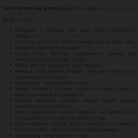
Tinka
vaikams
nuo gimimo
(papildomai įsigijus
lėto pratekėjimo
žindukus
)
.
Be BPA ir BPS.
Komplekte su buteliuku rasite vieną vidutinio pratekėjimo
žinduką
Medium Flow Natural Wave
.
Buteliukas išbandytas kliniškai, siekiant, kad žindukas įtiktų
kūdikiams, maitinamiems krūtimi.
Skatina kūdikio liežuviuko banguojančius judesius, taip
padedant burnytei natūraliai vystytis.
Kūdikis gali pats kontroliuoti pieno tekėjimą.
Minkštas 100% silikoninis žindukas - tamposi ir lankstosi kuo
optimalesniam apžiojimui.
Mažiau dalių - lengva surinkti ir valyti.
Vidinės vertikalios briaunos sustiprina žinduko struktūrą,
todėl jis yra atsparus susitraukimui.
Unikalus laipsniškai nuolaidus dizainas įgalina sklandų
peristaltinį liežuvio judėjimą.
Platus, tekstūruotas žinduko korpusas, kad kūdikiui būtų
lengva užsifiksuoti ir efektyviai siurbti pienuką.
Oro ventiliavimo sistema (AVS™) sumažina oro patekimą
kartu su pieneliu, taip sumažindama dieglių tikimybę.
Mažiau dalių - lengva surinkti ir valyti.