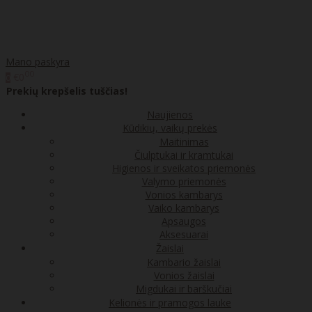
Mano paskyra
00
€0
0
Prekių krepšelis tuščias!
Naujienos
Kūdikių, vaikų prekės
Maitinimas
Čiulptukai ir kramtukai
Higienos ir sveikatos priemonės
Valymo priemonės
Vonios kambarys
Vaiko kambarys
Apsaugos
Aksesuarai
Žaislai
Kambario žaislai
Vonios žaislai
Migdukai ir barškučiai
Kelionės ir pramogos lauke