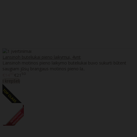
Lansinoh buteliukai pieno laikymui, 4vnt
Lansinoh motinos pieno laikymo buteliukai buvo sukurti būtent
saugiam jūsų brangaus motinos pieno la..
90
50
€14
€21
Į krepšelį