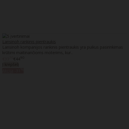
Lansinoh rankinis pientraukis
Lansinoh kompanijos rankinis pientraukis yra puikus pasirinkimas
krūtimi maitinančioms moterims, kur..
70
90
€33
€44
Į krepšelį
%
Akcija
-31