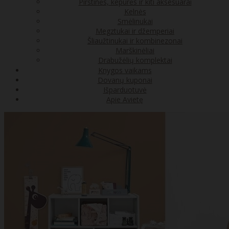
Pirštinės, kepurės ir kiti aksesuarai
Kelnės
Smėlinukai
Megztukai ir džemperiai
Šliaužtinukai ir kombinezonai
Marškinėliai
Drabužėlių komplektai
Knygos vaikams
Dovanų kuponai
Išparduotuvė
Apie Avietę