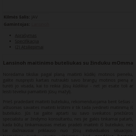
Kilmės šalis:
JAV
Gamintojas:
Lansinoh
Aprašymas
Specifikacija
(2) Atsiliepimai
Lansinoh maitinimo buteliukas su žinduku mOmma
Norėdama tiksliai pagal planą maitinti kūdikį motinos pieneliu,
galite nuspręsti kartais nutraukti savo brangų motinos pieną ir
turėti jo visada, kai to reikia Jūsų
kūdikiui
- net jei esate toli ar
leisti tėveliui pamaitinti Jūsų mažylį.
Prieš pradedant maitinti buteliuku, rekomenduojama bent šešias -
aštuonias savaites maitinti krūtimi ir tik tada įvedinėti matinimą iš
buteliuko. Jūs tai galite aptarti su savo sveikatos priežiūros
specialistu ar žindymo konsultantu, nes jie galės tinkamai patarti,
kada būtų tinkamiausias metas pradėti maitinti iš buteliuko, nes
tai dažniausiai priklauso nuo Jūsų individualios situacijos.