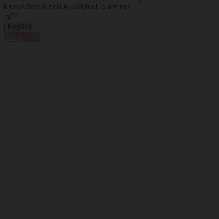
kruopščiam buteliukų valymui, o ant ran..
55
€8
Į krepšelį
%
Akcija
-31