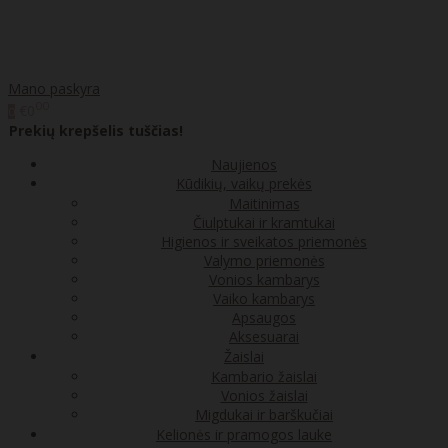
Mano paskyra
00
€0
0
Prekių krepšelis tuščias!
Naujienos
Kūdikių, vaikų prekės
Maitinimas
Čiulptukai ir kramtukai
Higienos ir sveikatos priemonės
Valymo priemonės
Vonios kambarys
Vaiko kambarys
Apsaugos
Aksesuarai
Žaislai
Kambario žaislai
Vonios žaislai
Migdukai ir barškučiai
Kelionės ir pramogos lauke