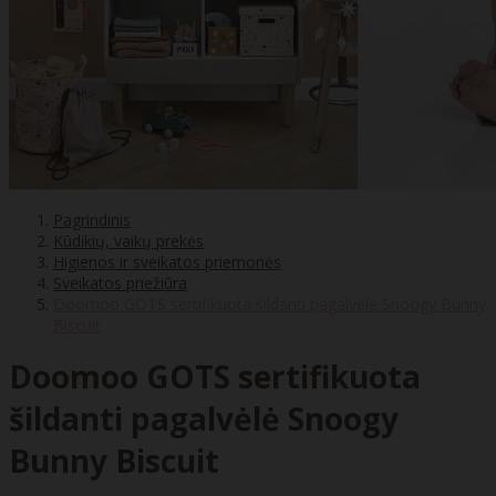
Pagrindinis
Kūdikių, vaikų prekės
Higienos ir sveikatos priemonės
Sveikatos priežiūra
Doomoo GOTS sertifikuota šildanti pagalvėlė Snoogy Bunny
Biscuit
Doomoo GOTS sertifikuota
šildanti pagalvėlė Snoogy
Bunny Biscuit