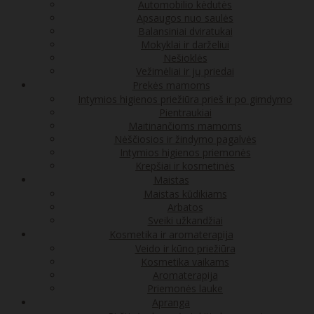
Automobilio kėdutės
Apsaugos nuo saulės
Balansiniai dviratukai
Mokyklai ir darželiui
Nešioklės
Vežimėliai ir jų priedai
Prekės mamoms
Intymios higienos priežiūra prieš ir po gimdymo
Pientraukiai
Maitinančioms mamoms
Nėščiosios ir žindymo pagalvės
Intymios higienos priemonės
Krepšiai ir kosmetinės
Maistas
Maistas kūdikiams
Arbatos
Sveiki užkandžiai
Kosmetika ir aromaterapija
Veido ir kūno priežiūra
Kosmetika vaikams
Aromaterapija
Priemonės lauke
Apranga