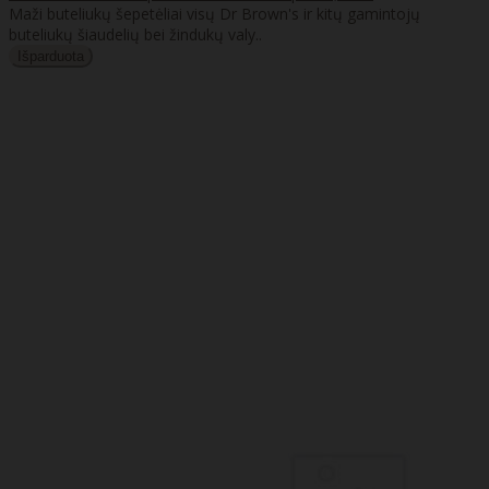
Maži buteliukų šepetėliai visų Dr Brown's ir kitų gamintojų
buteliukų šiaudelių bei žindukų valy..