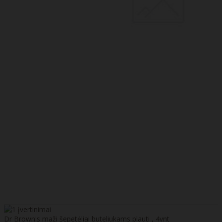
Dr Brown's maži šepetėliai buteliukams plauti , 4vnt