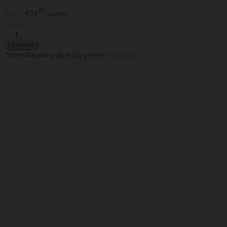
95
90
€30
€34
su PVM
95
Sutaupote - €3
Turite klausimų apie šią prekę?
Klauskite