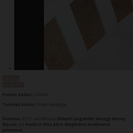
Naujiena
%
Akcija
-11
Prekės kodas:
274439
Turimas kiekis:
Prekė sandėlyje
Doomoo
GOTS sertifikuota
šildanti pagalvėlė Snoogy Bunny
Biscuit
yra
švelni ir šilta pilvo diegliukus malšinanti
priemonė
.