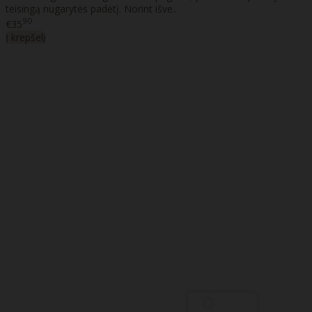
teisingą nugarytės padėtį. Norint išve..
90
€35
Į krepšelį