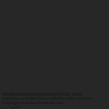
Nobodinoz medinis kramtukas Bunny PINK, rožinis
Kramtukas su mediniu žiedu ir rožinėmis zuikio ausytėmis.
Žaismingas Nobodinoz kramtukas Bun..
65
95
€11
€12