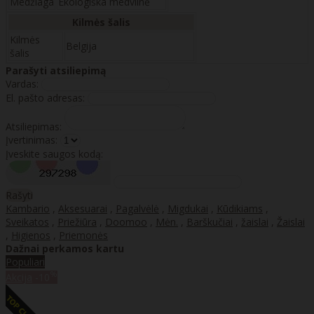
Medžiaga
Ekologiška medvilnė
Kilmės šalis
Kilmės
Belgija
šalis
Parašyti atsiliepimą
Vardas:
El. pašto adresas:
Atsiliepimas:
Įvertinimas:
Įveskite saugos kodą:
Rašyti
Kambario
,
Aksesuarai
,
Pagalvėlė
,
Migdukai
,
Kūdikiams
,
Sveikatos
,
Priežiūra
,
Doomoo
,
Mėn.
,
Barškučiai
,
žaislai
,
Žaislai
,
Higienos
,
Priemonės
Dažnai perkamos kartu
Populiari
%
Akcija
-10