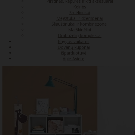
Pirštinės, kepurės ir kiti aksesuarai
Kelnės
Smėlinukai
Megztukai ir džemperiai
Šliaužtinukai ir kombinezonai
Marškinėliai
Drabužėlių komplektai
Knygos vaikams
Dovanų kuponai
Išparduotuvė
Apie Avietę