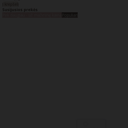
Į krepšelį
Susijusios prekės
Pirk daugiau - už mažesnę kainą
Populiari