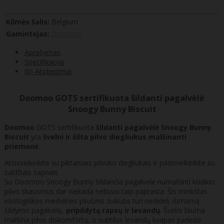
Kilmės šalis:
Belgium
Gamintojas:
Doomoo
Aprašymas
Specifikacija
(0) Atsiliepimai
Doomoo GOTS sertifikuota šildanti pagalvėlė
Snoogy Bunny Biscuit
Doomoo
GOTS sertifikuota
šildanti pagalvėlė Snoogy Bunny
Biscuit
yra
švelni ir šilta pilvo diegliukus malšinanti
priemonė
.
Atsisveikinkite su piktaisiais pilvuko diegliukais ir pasisveikinkite su
saldžiais sapnais.
Su Doomoo Snoogy Bunny šildančia pagalvėle numalšinti kūdikio
pilvo skausmus dar niekada nebuvo taip paprasta. Šis minkštas
ekologiškos medvilnės pliušinis zuikutis turi nedidelį išimamą
šildymo pagalvėlę,
pripildytą rapsų ir levandų
. Švelni šiluma
malšina pilvo diskomfortą, o subtilus levandų kvapas padeda