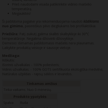
Prieš naudodami visada patikrinkite vidinio maišelio
temperatūrą.
Mėgaukitės!
Ši pašildoma pagalvė yra rekomenduojama naudoti
kūdikiams
nuo gimimo
, pasireiškus pilvo diegliukams bei profilaktiškai.
Priežiūra:
Patį zuikutį galima skalbti skalbyklėje iki 30°C
temperatūroje. Negalima džiovinti džiovyklėje.
Dėmesio: išimamas pašildomasis maišelis nėra plaunamas.
Laikykite produktą vėsioje ir sausoje vietoje.
Medžiaga:
Kiškutis:
Išorinis užvalkalas - 100% poliesteris;
Vidinis užvalkalas: - 100% GOTS sertifikuota ekologiška medvilnė;
Natūralus užpildas - rapsų sėklos ir levandos.
Tinkamas amžius
Tinka vaikams
Nuo 0 mėnesių.
Produkto ypatybės
Spalva
Ruda