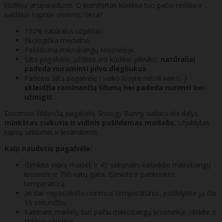
kūdikiui atsipalaiduoti. O komfortas kūdikiui tuo pačiu reiškia ir
saldžius sapnus visiems, tiesa?
100% natūralus užpildas.
Ekologiška medvilnė.
Pašildoma mikrobangų krosnelėje.
Šilta pagalvėlė, uždėta ant kūdikio pilvuko,
natūraliai
padeda nuraminti pilvo diegliukus
.
Padėjus šiltą pagalvėlę į vaiko lovytę netoli vaiko, ji
skleidžia raminančią šilumą bei padeda nurimti bei
užmigti
.
Doomoo šildančią pagalvėlę Snoogy Bunny sudaro dvi dalys:
minkštas zuikutis ir vidinis pašildomas maišelis
, užpildytas
rapsų sėklomis ir levandomis.
Kaip naudotis pagalvėle:
Išimkite vidinį maišelį ir 45 sekundes kaitinkite mikrobangų
krosnelėje 700 vatų galia. Išimkite ir patikrinkite
temperatūrą.
Jei dar nepasiekėte norimos temperatūros, pašildykite ją dar
15 sekundžių.
Kaitinant maišelį, tuo pačiu mikrobangų krosnelėje įdėkite ir
stiklinę vandens.