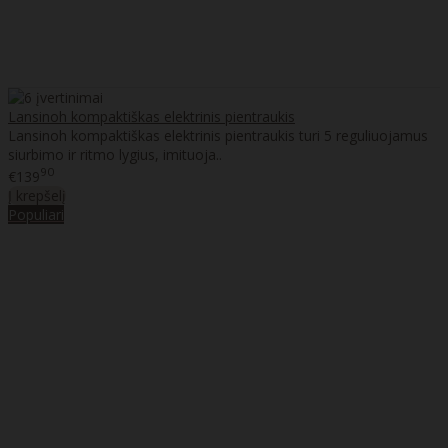
Lansinoh kompaktiškas elektrinis pientraukis
Lansinoh kompaktiškas elektrinis pientraukis turi 5 reguliuojamus
siurbimo ir ritmo lygius, imituoja..
90
€139
Į krepšelį
Populiari