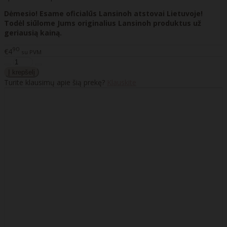
Dėmesio! Esame oficialūs Lansinoh atstovai Lietuvoje!
Todėl siūlome Jums originalius Lansinoh produktus už
geriausią kainą.
90
€4
su PVM
Turite klausimų apie šią prekę?
Klauskite