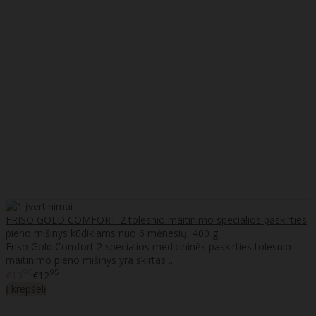
FRISO GOLD COMFORT 2 tolesnio maitinimo specialios paskirties
pieno mišinys kūdikiams nuo 6 mėnesių, 400 g
Friso Gold Comfort 2 specialios medicininės paskirties tolesnio
maitinimo pieno mišinys yra skirtas ..
90
95
€10
€12
Į krepšelį