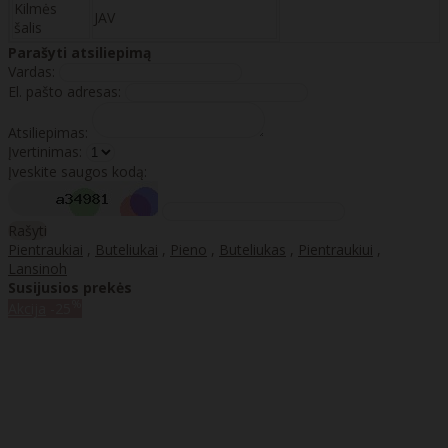
Kilmės
JAV
šalis
Parašyti atsiliepimą
Vardas:
El. pašto adresas:
Atsiliepimas:
Įvertinimas:
Įveskite saugos kodą:
Rašyti
Pientraukiai
,
Buteliukai
,
Pieno
,
Buteliukas
,
Pientraukiui
,
Lansinoh
Susijusios prekės
%
Akcija
-25