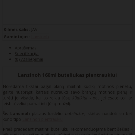
Kilmės šalis:
JAV
Gamintojas:
Lansinoh
Aprašymas
Specifikacija
(0) Atsiliepimai
Lansinoh 160ml buteliukas pientraukiui
Norėdama tiksliai pagal planą maitinti kūdikį motinos pieneliu,
galite nuspręsti kartais nutraukti savo brangų motinos pieną ir
turėti jo visada, kai to reikia Jūsų
kūdikiui
- net jei esate toli ar
leisti tėveliui pamaitinti Jūsų mažylį.
Šis
Lansinoh
plataus kaklelio
buteliukas,
skirtas naudoti su bet
kurio tipo
Lansinoh pientraukiu
.
Prieš pradedant maitinti buteliuku, rekomenduojama bent šešias -
aštuonias savaites maitinti krūtimi ir tik tada įvedinėti matinimą iš