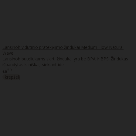
Lansinoh vidutinio pratekėjimo žindukai Medium Flow Natural
Wave
Lansinoh buteliukams skirti žindukai yra be BPA ir BPS. Žindukas
išbandytas kliniškai, siekiant ide..
50
€8
Į krepšelį