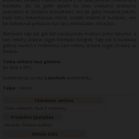
buteliuko. Jūs tai galite aptarti su savo sveikatos priežiūros
specialistu ar žindymo konsultantu, nes jie galės tinkamai patarti,
kada būtų tinkamiausias metas pradėti maitinti iš buteliuko, nes
tai dažniausiai priklauso nuo Jūsų individualios situacijos.
Buteliukas
taip pat gali būti naudojamas motinos pieno laikymui, o
tam reikėtų atskirai įsigyti buteliuko dangtelį. Taip pat šį buteliuką
galima naudoti ir maitinimui, tam reikėtų atskirai įsigyti žinduką su
žiedeliu.
Tinka
vaikams
nuo gimimo.
Be BPA ir BPS.
Suderinamas su visu
Lansinoh
asortimentu.
Talpa:
160 ml.
Tinkamas amžius
Tinka vaikams
Nuo 0 mėnesių.
Produkto ypatybės
Modelis
Plataus kaklelio
Kilmės šalis