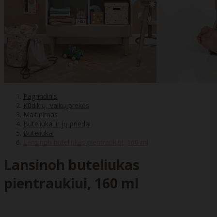
Pagrindinis
Kūdikių, vaikų prekės
Maitinimas
Buteliukai ir jų priedai
Buteliukai
Lansinoh buteliukas pientraukiui, 160 ml
Lansinoh buteliukas
pientraukiui, 160 ml