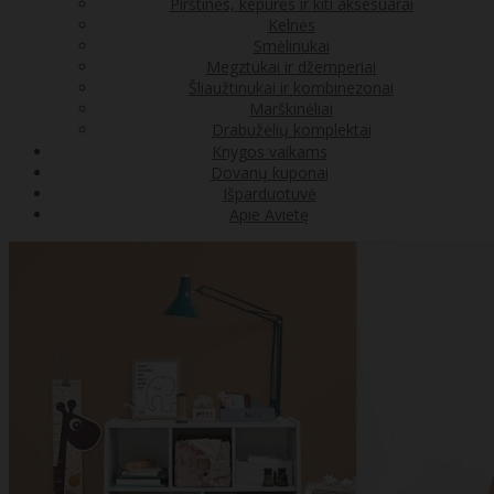
Pirštinės, kepurės ir kiti aksesuarai
Kelnės
Smėlinukai
Megztukai ir džemperiai
Šliaužtinukai ir kombinezonai
Marškinėliai
Drabužėlių komplektai
Knygos vaikams
Dovanų kuponai
Išparduotuvė
Apie Avietę