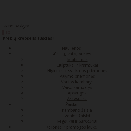
Mano paskyra
00
€0
0
Prekių krepšelis tuščias!
Naujienos
Kūdikių, vaikų prekės
Maitinimas
Čiulptukai ir kramtukai
Higienos ir sveikatos priemonės
Valymo priemonės
Vonios kambarys
Vaiko kambarys
Apsaugos
Aksesuarai
Žaislai
Kambario žaislai
Vonios žaislai
Migdukai ir barškučiai
Kelionės ir pramogos lauke