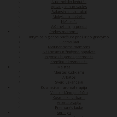
Automobilio kėdutės
Apsaugos nuo saulės
Balansiniai dviratukai
Mokyklai ir darželiui
Nešioklės
Vežimėliai ir jų priedai
Prekės mamoms
Intymios higienos priežiūra prieš ir po gimdymo
Pientraukiai
Maitinančioms mamoms
Nėščiosios ir žindymo pagalvės
Intymios higienos priemonės
Krepšiai ir kosmetinės
Maistas
Maistas kūdikiams
Arbatos
Sveiki užkandžiai
Kosmetika ir aromaterapija
Veido ir kūno priežiūra
Kosmetika vaikams
Aromaterapija
Priemonės lauke
Apranga