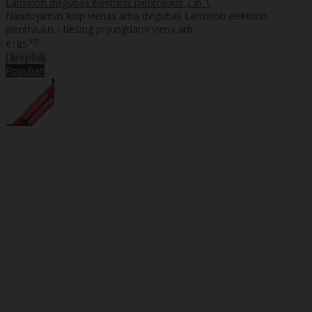
Lansinoh dvigubas elektrinis pientraukis 2 in 1
Naudojamas kaip vienas arba dvigubas Lansinoh elektrinis
pientraukis - tiesiog prijungdami vieną arb..
90
€185
Į krepšelį
Populiari