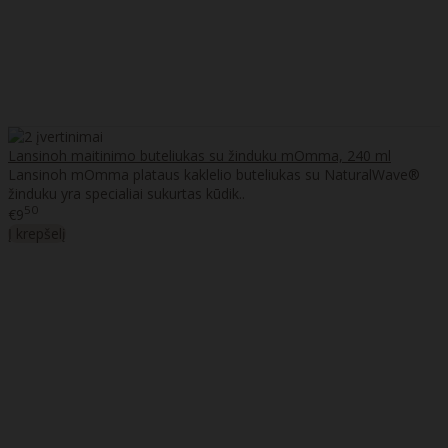
Lansinoh maitinimo buteliukas su žinduku mOmma, 240 ml
Lansinoh mOmma plataus kaklelio buteliukas su NaturalWave®
žinduku yra specialiai sukurtas kūdik..
50
€9
Į krepšelį