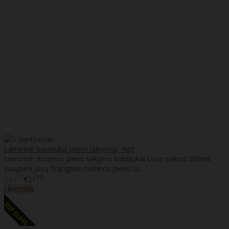
Lansinoh buteliukai pieno laikymui, 4vnt
Lansinoh motinos pieno laikymo buteliukai buvo sukurti būtent
saugiam jūsų brangaus motinos pieno la..
90
50
€14
€21
Į krepšelį