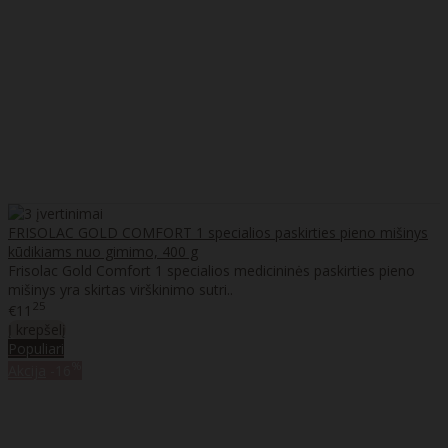
FRISOLAC GOLD COMFORT 1 specialios paskirties pieno mišinys
kūdikiams nuo gimimo, 400 g
Frisolac Gold Comfort 1 specialios medicininės paskirties pieno
mišinys yra skirtas virškinimo sutri..
25
€11
Į krepšelį
Populiari
%
Akcija
-16