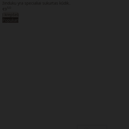
žinduku yra specialiai sukurtas kūdik..
50
€9
Į krepšelį
Populiari