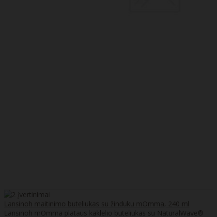
Lansinoh maitinimo buteliukas su žinduku mOmma, 240 ml
Lansinoh mOmma plataus kaklelio buteliukas su NaturalWave®