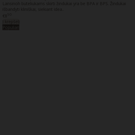
Lansinoh buteliukams skirti žindukai yra be BPA ir BPS. Žindukai
išbandyti kliniškai, siekiant idea..
50
€8
Į krepšelį
Populiari