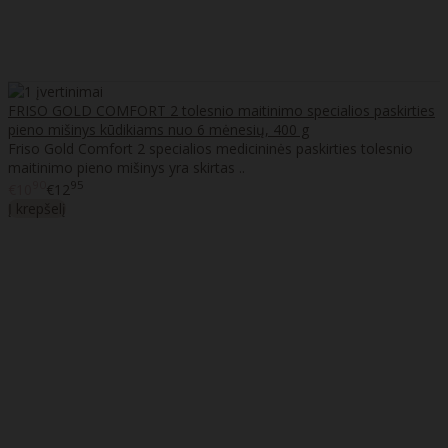
FRISO GOLD COMFORT 2 tolesnio maitinimo specialios paskirties
pieno mišinys kūdikiams nuo 6 mėnesių, 400 g
Friso Gold Comfort 2 specialios medicininės paskirties tolesnio
maitinimo pieno mišinys yra skirtas ..
90
95
€10
€12
Į krepšelį