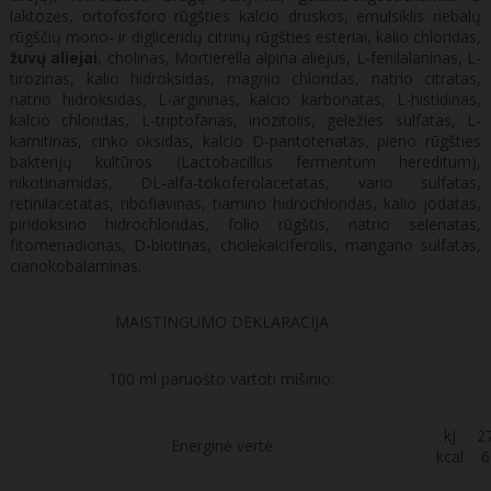
laktozės, ortofosforo rūgšties kalcio druskos, emulsiklis riebalų
rūgščių mono- ir digliceridų citrinų rūgšties esteriai, kalio chloridas,
žuvų aliejai
, cholinas, Mortierella alpina aliejus, L-fenilalaninas, L-
tirozinas, kalio hidroksidas, magnio chloridas, natrio citratas,
natrio hidroksidas, L-argininas, kalcio karbonatas, L-histidinas,
kalcio chloridas, L-triptofanas, inozitolis, geležies sulfatas, L-
karnitinas, cinko oksidas, kalcio D-pantotenatas, pieno rūgšties
bakterijų kultūros (Lactobacillus fermentum hereditum),
nikotinamidas, DL-alfa-tokoferolacetatas, vario sulfatas,
retinilacetatas, riboflavinas, tiamino hidrochloridas, kalio jodatas,
piridoksino hidrochloridas, folio rūgštis, natrio selenatas,
fitomenadionas, D-biotinas, cholekalciferolis, mangano sulfatas,
cianokobalaminas.
MAISTINGUMO DEKLARACIJA
100 ml paruošto vartoti mišinio:
kJ
2
Energinė vertė
kcal
6