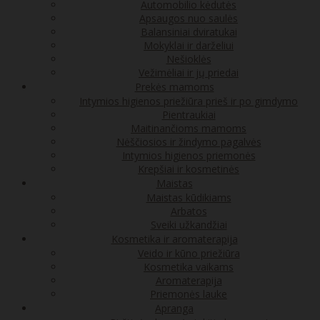
Automobilio kėdutės
Apsaugos nuo saulės
Balansiniai dviratukai
Mokyklai ir darželiui
Nešioklės
Vežimėliai ir jų priedai
Prekės mamoms
Intymios higienos priežiūra prieš ir po gimdymo
Pientraukiai
Maitinančioms mamoms
Nėščiosios ir žindymo pagalvės
Intymios higienos priemonės
Krepšiai ir kosmetinės
Maistas
Maistas kūdikiams
Arbatos
Sveiki užkandžiai
Kosmetika ir aromaterapija
Veido ir kūno priežiūra
Kosmetika vaikams
Aromaterapija
Priemonės lauke
Apranga