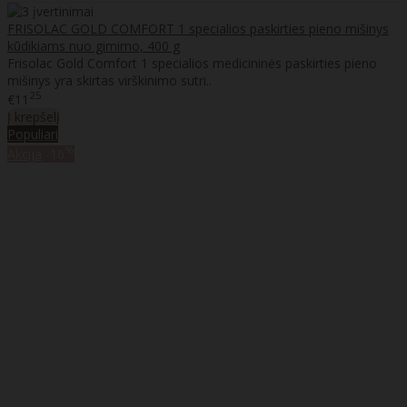
FRISOLAC GOLD COMFORT 1 specialios paskirties pieno mišinys
kūdikiams nuo gimimo, 400 g
Frisolac Gold Comfort 1 specialios medicininės paskirties pieno
mišinys yra skirtas virškinimo sutri..
25
€11
Į krepšelį
Populiari
%
Akcija
-16