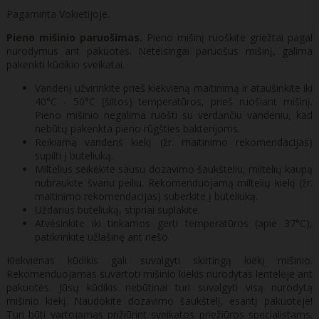
Pagaminta Vokietijoje.
Pieno mišinio paruošimas.
Pieno mišinį ruoškite griežtai pagal
nurodymus ant pakuotės. Neteisingai paruošus mišinį, galima
pakenkti kūdikio sveikatai.
Vandenį užvirinkite prieš kiekvieną maitinimą ir ataušinkite iki
40°C - 50°C (šiltos) temperatūros, prieš ruošiant mišinį.
Pieno mišinio negalima ruošti su verdančiu vandeniu, kad
nebūtų pakenkta pieno rūgšties bakterijoms.
Reikiamą vandens kiekį (žr. maitinimo rekomendacijas)
supilti į buteliuką.
Miltelius seikėkite sausu dozavimo šaukšteliu, miltelių kaupą
nubraukite švariu peiliu. Rekomenduojamą miltelių kiekį (žr.
maitinimo rekomendacijas) suberkite į buteliuką.
Uždarius buteliuką, stipriai suplakite.
Atvėsinkite iki tinkamos gerti temperatūros (apie 37°C),
patikrinkite užlašinę ant riešo.
Kiekvienas kūdikis gali suvalgyti skirtingą kiekį mišinio.
Rekomenduojamas suvartoti mišinio kiekis nurodytas lentelėje ant
pakuotės. Jūsų kūdikis nebūtinai turi suvalgyti visą nurodytą
mišinio kiekį. Naudokite dozavimo šaukštelį, esantį pakuotėje!
Turi būti vartojamas prižiūrint sveikatos priežiūros specialistams.