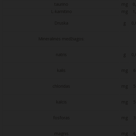
taurino
mg
0
L-karnitino
mg
1
Druska
g
0,
Mineralinės medžiagos:
natris
g
0,
kalis
mg
6
chloridas
mg
5
kalcis
mg
5
fosforas
mg
3
magnis
mg
4