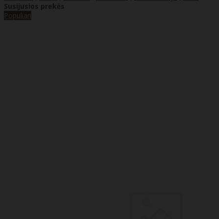
Susijusios prekės
Populiari