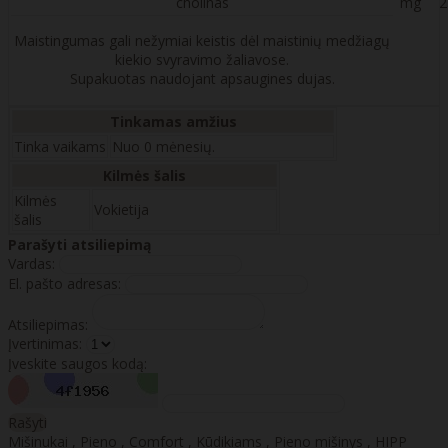
cholinas
mg
2
Maistingumas gali nežymiai keistis dėl maistinių medžiagų
kiekio svyravimo žaliavose.
Supakuotas naudojant apsaugines dujas.
Tinkamas amžius
Tinka vaikams
Nuo 0 mėnesių.
Kilmės šalis
Kilmės
Vokietija
šalis
Parašyti atsiliepimą
Vardas:
El. pašto adresas:
Atsiliepimas:
Įvertinimas:
Įveskite saugos kodą:
Rašyti
Mišinukai
,
Pieno
,
Comfort
,
Kūdikiams
,
Pieno mišinys
,
HIPP