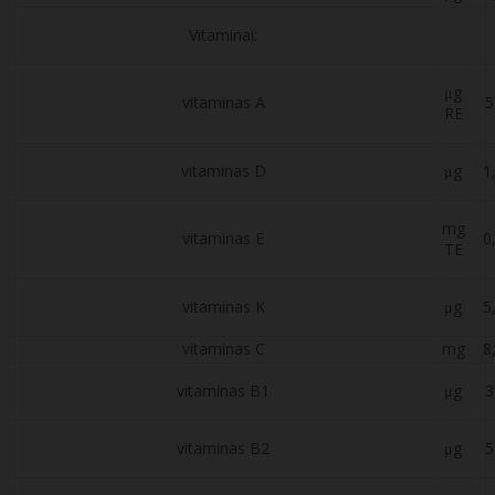
Vitaminai:
μg
vitaminas A
5
RE
vitaminas D
μg
1
mg
vitaminas E
0
TE
vitaminas K
μg
5
vitaminas C
mg
8
vitaminas B1
μg
3
vitaminas B2
μg
5