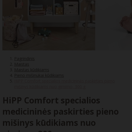
Pagrindinis
Maistas
Maistas kūdikiams
Pieno mišinukai kūdikiams
HiPP Comfort specialios medicininės paskirties pieno
mišinys kūdikiams nuo gimimo, 300 g
HiPP Comfort specialios
medicininės paskirties pieno
mišinys kūdikiams nuo