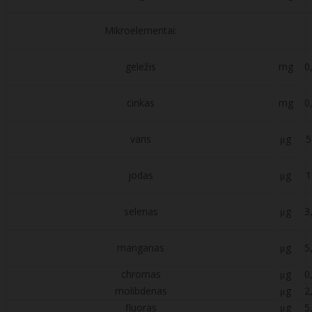
Mikroelementai:
geležis
mg
0
cinkas
mg
0
varis
μg
5
jodas
μg
1
selenas
μg
3
manganas
μg
5
chromas
μg
0
molibdenas
μg
2
fluoras
μg
5