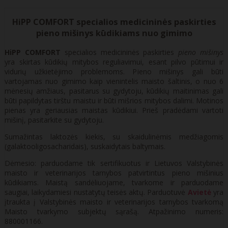
HiPP COMFORT specialios medicininės paskirties
pieno mišinys kūdikiams nuo gimimo
HiPP COMFORT
specialios medicininės paskirties
pieno mišinys
yra skirtas kūdikių mitybos reguliavimui, esant pilvo pūtimui ir
vidurių užkietėjimo problemoms. Pieno mišinys gali būti
vartojamas nuo gimimo kaip vienintelis maisto šaltinis, o nuo 6
mėnesių amžiaus, pasitarus su gydytoju, kūdikių maitinimas gali
būti papildytas tirštu maistu ir būti mišrios mitybos dalimi. Motinos
pienas yra geriausias maistas kūdikiui. Prieš pradėdami vartoti
mišinį, pasitarkite su gydytoju.
Sumažintas laktozės kiekis, su skaidulinėmis medžiagomis
(galaktooligosacharidais), suskaidytais baltymais.
Dėmesio: parduodame tik sertifikuotus ir Lietuvos Valstybinės
maisto ir veterinarijos tarnybos patvirtintus pieno mišinius
kūdikiams. Maistą sandėliuojame, tvarkome ir parduodame
saugiai, laikydamiesi nustatytų teisės aktų. Parduotuvė
Avietė
yra
įtraukta į Valstybinės maisto ir veterinarijos tarnybos tvarkomą
Maisto tvarkymo subjektų sąrašą. Atpažinimo numeris:
880001166.