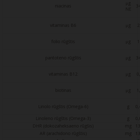
μg
niacinas
3
NE
vitaminas B6
μg
2
folio rūgštis
μg
1
pantoteno rūgštis
μg
3
vitaminas B12
μg
0
biotinas
μg
1
Linolo rūgštis (Omega-6)
g
0,
Linoleno rūgštis (Omega-3)
g
0,
DHR (dokozaheksaeno rūgšis)
mg
13
AR (arachidono rūgštis)
mg
13