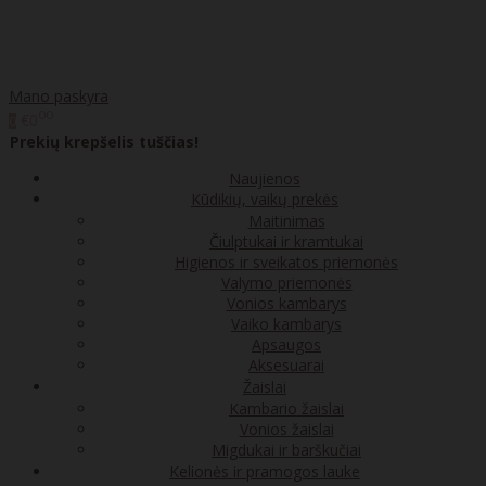
Mano paskyra
00
€0
0
Prekių krepšelis tuščias!
Naujienos
Kūdikių, vaikų prekės
Maitinimas
Čiulptukai ir kramtukai
Higienos ir sveikatos priemonės
Valymo priemonės
Vonios kambarys
Vaiko kambarys
Apsaugos
Aksesuarai
Žaislai
Kambario žaislai
Vonios žaislai
Migdukai ir barškučiai
Kelionės ir pramogos lauke