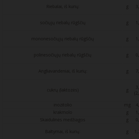
Riebalai, iš kurių:
g
3
sočiųjų riebalų rūgščių
g
1
mononesočiųjų riebalų rūgščių
g
1
polinesočiųjų riebalų rūgščių
g
0
Angliavandeniai, iš kurių:
g
7
3
cukrų (laktozės)
g
(2
inozitolio
mg
4
krakmolo
g
1
Skaidulinės medžiagos
g
0
Baltymai, iš kurių:
g
1,