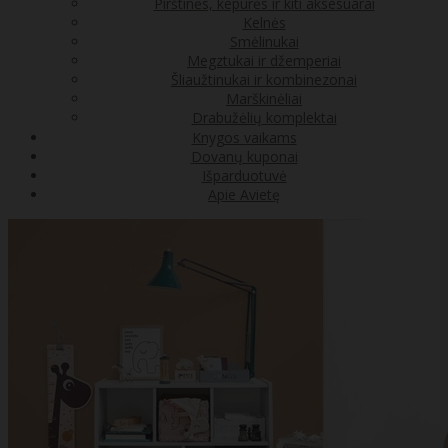
Pirštinės, kepurės ir kiti aksesuarai
Kelnės
Smėlinukai
Megztukai ir džemperiai
Šliaužtinukai ir kombinezonai
Marškinėliai
Drabužėlių komplektai
Knygos vaikams
Dovanų kuponai
Išparduotuvė
Apie Avietę