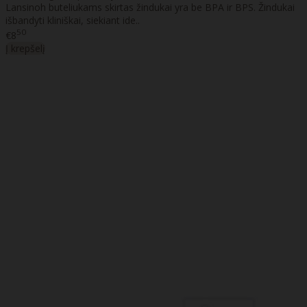
Lansinoh buteliukams skirtas žindukai yra be BPA ir BPS. Žindukai
išbandyti kliniškai, siekiant ide..
50
€8
Į krepšelį