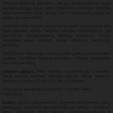
Tinkamas kūdikiams, linkusiems į alergiją. Nevartoti mišinio, jei yra
nustatyta alergija karvės pieno baltymams. Produktas neskirtas
vartoti parenteriniu būdu. Svarbu įvairi ir subalansuota mityba bei
sveikas gyvenimo būdas.
DĖMESIO! Mišinį ruoškite vienam kartui ir prieš pat maitinimo laiką
(ilgas paruošto mišinio laikymas kambario temperatūroje gali
išprovokuoti nepageidaujamų bakterijų atsiradimą). Likučių
nevartokite vėliau. Paruošto mišinio nešildykite mikrobangų
krosnelėje.
PERSPĖJIMAI: Neteisingai paruošus mišinį galima pakenkti kūdikio
sveikatai. Kruopščiai išplaukite buteliuką ir žinduką, sterilizuokite
bent kartą per dieną.
Laikymo sąlygos.
Pakelį atplėšus, suvartokite per 3 savaites.
Pakelį laikykite sandariai uždarytą sausoje vietoje kambario
temperatūroje (nuo 5°C iki 25°C), bet ne šaldytuve.
Informacijos apie produktą telefonas: +370 800 44800.
Talpa: 300 g.
Sudėtis
: laktozė, maltodekstrinas, augaliniai aliejai (palmių, rapsų,
saulėgrąžų), krakmolas, beta-palmitatas (iš palmių ir saulėgrąžų
aliejų), hidrolizuoti išrūgų baltymai, galaktooligosacharidai iš