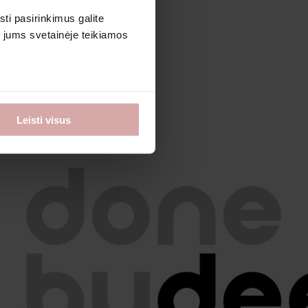
sti pasirinkimus galite
i jums svetainėje teikiamos
Leisti visus