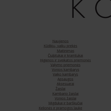
Naujienos
Kūdikių, vaikų prekės
Maitinimas
Čiulptukai ir kramtukai
Higienos ir sveikatos priemonės
Valymo priemonės
Vonios kambarys
Vaiko kambarys
Apsaugos
Aksesuarai
Žaislai
Kambario žaislai
Vonios žaislai
Migdukai ir barškučiai
Kelionės ir pramogos lauke