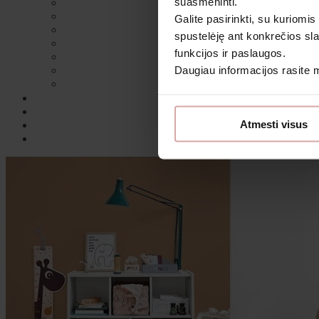
suasmeninti.
Galite pasirinkti, su kuriomis
spustelėję ant konkrečios sla
funkcijos ir paslaugos.
Daugiau informacijos rasite
Sutin
Atmesti visus
Daugiau i