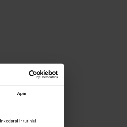
Apie
kodarai ir turiniui