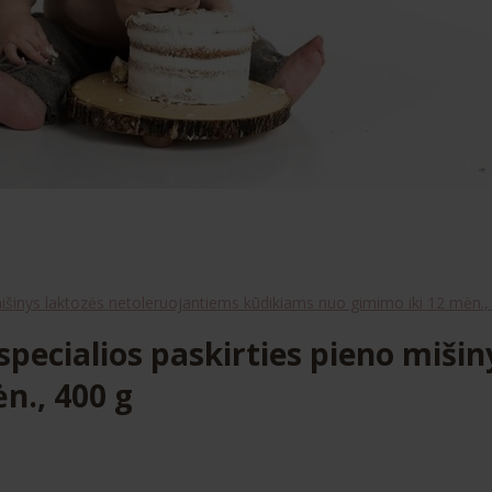
inys laktozės netoleruojantiems kūdikiams nuo gimimo iki 12 mėn.,
cialios paskirties pieno mišin
n., 400 g