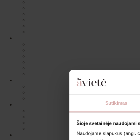
Sutikimas
Šioje svetainėje naudojami 
Naudojame slapukus (angl. coo