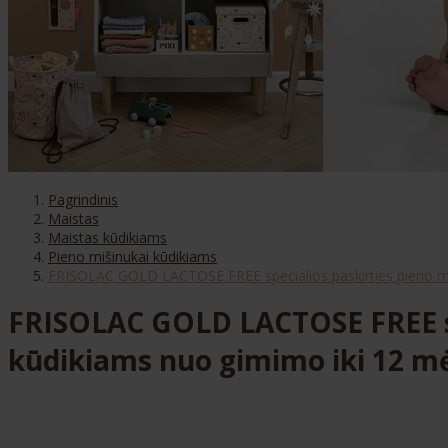
Pagrindinis
Maistas
Maistas kūdikiams
Pieno mišinukai kūdikiams
FRISOLAC GOLD LACTOSE FREE specialios paskirties pieno miš
FRISOLAC GOLD LACTOSE FREE spe
kūdikiams nuo gimimo iki 12 mė