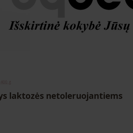
 400 g
ys laktozės netoleruojantiems