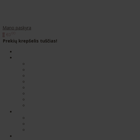
Mano paskyra
00
€0
0
Prekių krepšelis tuščias!