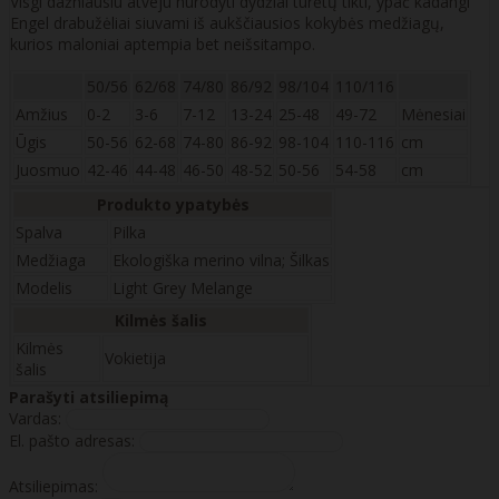
Visgi dažniausiu atveju nurodyti dydžiai turėtų tikti, ypač kadangi
Engel drabužėliai siuvami iš aukščiausios kokybės medžiagų,
kurios maloniai aptempia bet neišsitampo.
50/56
62/68
74/80
86/92
98/104
110/116
Amžius
0-2
3-6
7-12
13-24
25-48
49-72
Mėnesiai
Ūgis
50-56
62-68
74-80
86-92
98-104
110-116
cm
Juosmuo
42-46
44-48
46-50
48-52
50-56
54-58
cm
Produkto ypatybės
Spalva
Pilka
Medžiaga
Ekologiška merino vilna; Šilkas
Modelis
Light Grey Melange
Kilmės šalis
Kilmės
Vokietija
šalis
Parašyti atsiliepimą
Vardas:
El. pašto adresas:
Atsiliepimas: