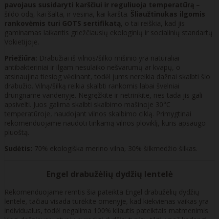
pavojaus susidaryti karščiui ir reguliuoja temperatūrą
–
šildo odą, kai šalta, ir vėsina, kai karšta.
Šliaužtinukas ilgomis
rankovėmis turi GOTS sertifikatą
, o tai reiškia, kad jis
gaminamas laikantis griežčiausių ekologinių ir socialinių standartų
Vokietijoje.
Priežiūra:
Drabužiai iš vilnos/šilko mišinio yra natūraliai
antibakteriniai ir ilgam nesulaiko nešvarumų ar kvapų, o
atsinaujina tiesiog vėdinant, todėl jums nereikia dažnai skalbti šio
drabužio. Vilną/šilką reikia skalbti rankomis labai švelniai
drungname vandenyje. Negręžkite ir netrinkite, nes tada jis gali
apsivelti. Juos galima skalbti skalbimo mašinoje 30°C
temperatūroje, naudojant vilnos skalbimo ciklą. Primygtinai
rekomenduojame naudoti tinkamą vilnos ploviklį, kuris apsaugo
pluoštą.
Sudėtis:
70% ekologiška merino vilna, 30% šilkmedžio šilkas.
Engel drabužėlių dydžių lentelė
Rekomenduojame remtis šia pateikta Engel drabužėlių dydžių
lentele, tačiau visada turėkite omenyje, kad kiekvienas vaikas yra
individualus, todėl negalima 100% kliautis pateiktais matmenimis.