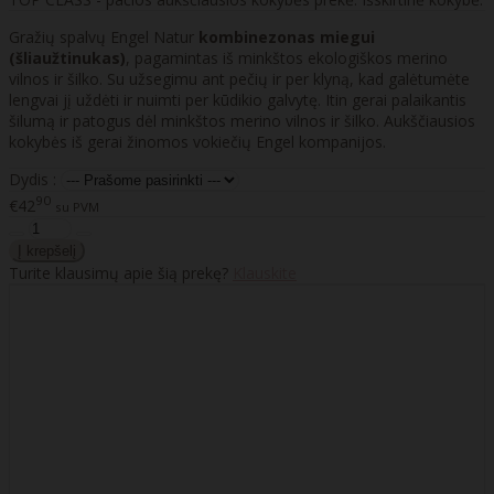
Gražių spalvų Engel Natur
kombinezonas miegui
(šliaužtinukas)
, pagamintas iš minkštos ekologiškos merino
vilnos ir šilko. Su užsegimu ant pečių ir per klyną, kad galėtumėte
lengvai jį uždėti ir nuimti per kūdikio galvytę. Itin gerai palaikantis
šilumą ir patogus dėl minkštos merino vilnos ir šilko. Aukščiausios
kokybės iš gerai žinomos vokiečių Engel kompanijos.
Dydis :
90
€42
su PVM
Turite klausimų apie šią prekę?
Klauskite