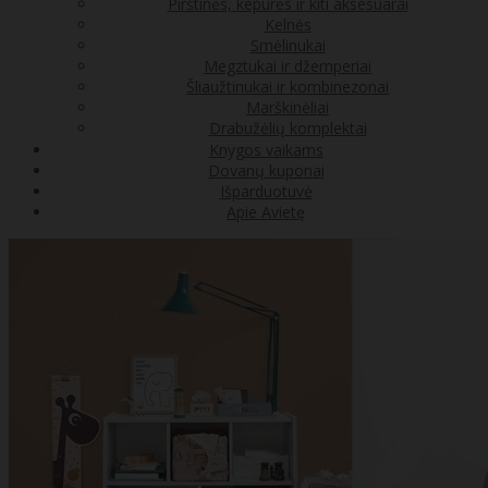
Pirštinės, kepurės ir kiti aksesuarai
Kelnės
Smėlinukai
Megztukai ir džemperiai
Šliaužtinukai ir kombinezonai
Marškinėliai
Drabužėlių komplektai
Knygos vaikams
Dovanų kuponai
Išparduotuvė
Apie Avietę