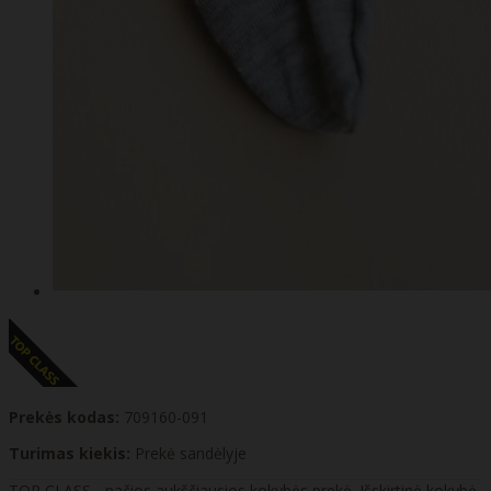
Prekės kodas:
709160-091
Turimas kiekis:
Prekė sandėlyje
TOP CLASS - pačios aukščiausios kokybės prekė. Išskirtinė kokybė.