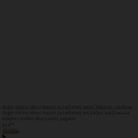
Engel merino vilnos kepurė su raišteliais Jaspis Melange, raudona
Engel merino vilnos kepurė su raišteliais yra pačios aukščiausios
kokybės kūdikio aksesuaras, pagami..
90
€14
Daugiau