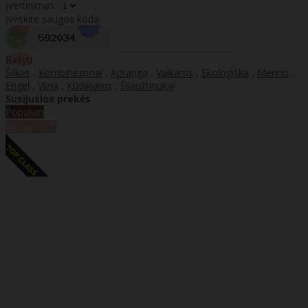
Įvertinimas:
Įveskite saugos kodą:
Rašyti
Šilkas
,
Kombinezonai
,
Apranga
,
Vaikams
,
Ekologiška
,
Merino
,
Engel
,
Vilna
,
Kūdikiams
,
Šliaužtinukai
Susijusios prekės
Populiari
%
Akcija
-30