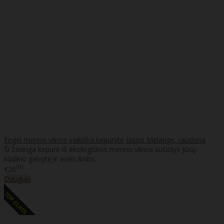
Engel merino vilnos vaikiška kepurytė Jaspis Melange, raudona
Ši žavinga kepurė iš ekologiškos merino vilnos sušildys Jūsų
kūdikio galvytę ir ausis.&nbs..
90
€26
Daugiau