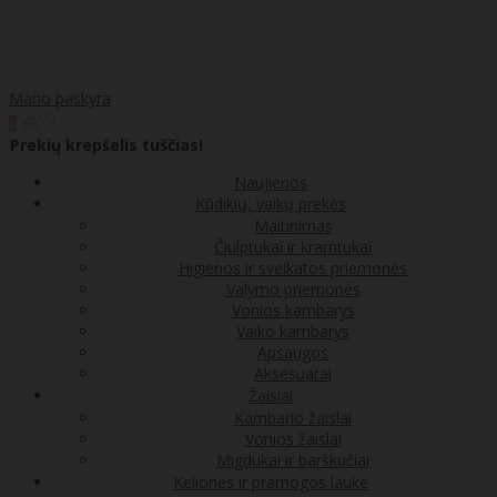
Mano paskyra
00
€0
0
Prekių krepšelis tuščias!
Naujienos
Kūdikių, vaikų prekės
Maitinimas
Čiulptukai ir kramtukai
Higienos ir sveikatos priemonės
Valymo priemonės
Vonios kambarys
Vaiko kambarys
Apsaugos
Aksesuarai
Žaislai
Kambario žaislai
Vonios žaislai
Migdukai ir barškučiai
Kelionės ir pramogos lauke