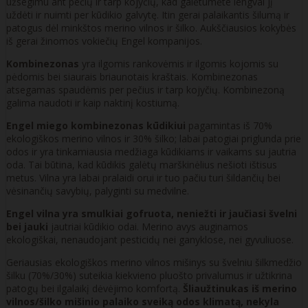
užsegimu ant pečių ir tarp kojyčių, kad galėtumėte lengvai jį
uždėti ir nuimti per kūdikio galvytę. Itin gerai palaikantis šilumą ir
patogus dėl minkštos merino vilnos ir šilko. Aukščiausios kokybės
iš gerai žinomos vokiečių Engel kompanijos.
Kombinezonas
yra ilgomis rankovėmis ir ilgomis kojomis su
pėdomis bei siaurais briaunotais kraštais. Kombinezonas
atsegamas spaudėmis per pečius ir tarp kojyčių. Kombinezoną
galima naudoti ir kaip naktinį kostiumą.
Engel
miego kombinezonas kūdikiui
pagamintas iš 70%
ekologiškos merino vilnos ir 30% šilko; labai patogiai priglunda prie
odos ir yra tinkamiausia medžiaga kūdikiams ir vaikams su jautria
oda. Tai būtina, kad kūdikis galėtų marškinėlius nešioti ištisus
metus. Vilna yra labai pralaidi orui ir tuo pačiu turi šildančių bei
vėsinančių savybių, palyginti su medvilne.
Engel vilna yra smulkiai gofruota, neniežti ir jaučiasi švelni
bei jauki
jautriai kūdikio odai. Merino avys auginamos
ekologiškai, nenaudojant pesticidų nei ganyklose, nei gyvuliuose.
Geriausias ekologiškos merino vilnos mišinys su švelniu šilkmedžio
šilku (70%/30%) suteikia kiekvieno pluošto privalumus ir užtikrina
patogų bei ilgalaikį dėvėjimo komfortą.
Šliaužtinukas iš merino
vilnos/šilko mišinio palaiko sveiką odos klimatą, nekyla