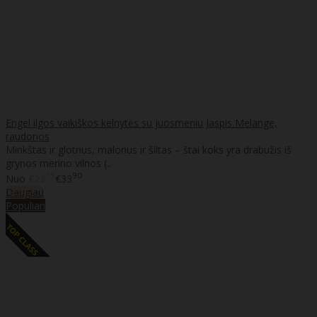
Engel ilgos vaikiškos kelnytės su juosmeniu Jaspis Melange,
raudonos
Minkštas ir glotnus, malonus ir šiltas – štai koks yra drabužis iš
grynos merino vilnos (..
75
90
Nuo
€23
€33
Daugiau
Populiari