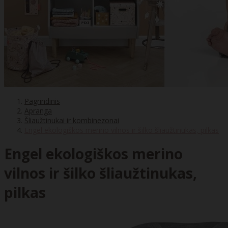
Pagrindinis
Apranga
Šliaužtinukai ir kombinezonai
Engel ekologiškos merino vilnos ir šilko šliaužtinukas, pilkas
Engel ekologiškos merino
vilnos ir šilko šliaužtinukas,
pilkas