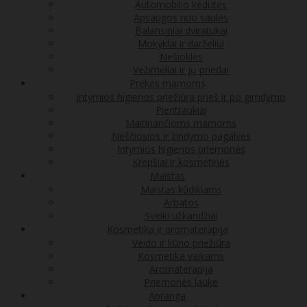
Automobilio kėdutės
Apsaugos nuo saulės
Balansiniai dviratukai
Mokyklai ir darželiui
Nešioklės
Vežimėliai ir jų priedai
Prekės mamoms
Intymios higienos priežiūra prieš ir po gimdymo
Pientraukiai
Maitinančioms mamoms
Nėščiosios ir žindymo pagalvės
Intymios higienos priemonės
Krepšiai ir kosmetinės
Maistas
Maistas kūdikiams
Arbatos
Sveiki užkandžiai
Kosmetika ir aromaterapija
Veido ir kūno priežiūra
Kosmetika vaikams
Aromaterapija
Priemonės lauke
Apranga