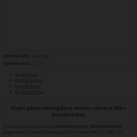
Kilmės šalis:
Vokietija
Gamintojas:
Engel
Aprašymas
Dydžių lentelė
Specifikacija
(0) Atsiliepimai
Engel pilkas ekologiškos merino vilnos ir šilko
šliaužtinukas
Gražių spalvų Engel Natur
kombinezonas (šliaužtinukas)
,
pagamintas iš minkštos ekologiškos merino vilnos ir šilko. Su