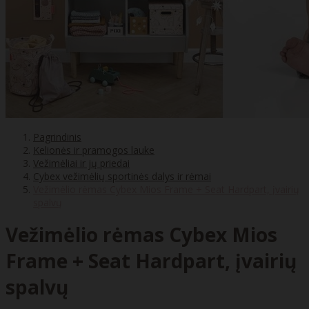
Pagrindinis
Kelionės ir pramogos lauke
Vežimėliai ir jų priedai
Cybex vežimėlių sportinės dalys ir rėmai
Vežimėlio rėmas Cybex Mios Frame + Seat Hardpart, įvairių
spalvų
Vežimėlio rėmas Cybex Mios
Frame + Seat Hardpart, įvairių
spalvų