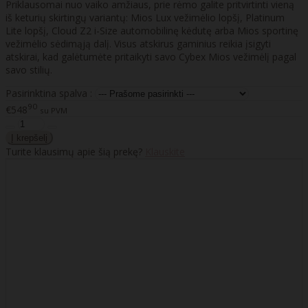
Priklausomai nuo vaiko amžiaus, prie rėmo galite pritvirtinti vieną
iš keturių skirtingų variantų: Mios Lux vežimėlio lopšį, Platinum
Lite lopšį, Cloud Z2 i-Size automobilinę kėdutę arba Mios sportinę
vežimėlio sėdimąją dalį. Visus atskirus gaminius reikia įsigyti
atskirai, kad galėtumėte pritaikyti savo Cybex Mios vežimėlį pagal
savo stilių.
Pasirinktina spalva :
90
€548
su PVM
Turite klausimų apie šią prekę?
Klauskite