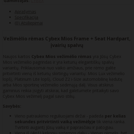
Gamintojas:
CYBEX
Aprašymas
Specifikacija
(0) Atsiliepimai
Vežimėlio rėmas Cybex Mios Frame + Seat Hardpart,
įvairių spalvų
Naujos kartos
Cybex Mios vežimėlio rėmas
yra Jūsų Cybex
Mios vežimėlio pagrindas ir yra keturių elegantiškų spalvų
variantų. Priklausomai nuo vaiko amžiaus, prie rėmo galite
pritvirtinti vieną iš keturių skirtingų variantų: Mios Lux vežimėlio
lopšį, Platinum Lite lopšį, Cloud Z2 i-Size automobilinę kėdutę
arba Mios sportinę vežimėlio sėdimąją dalį. Visus atskirus
gaminius reikia įsigyti atskirai, kad galėtumėte pritaikyti savo
Cybex Mios vežimėlį pagal savo stilių.
Savybės:
Vieno patraukimo reguliuojami diržai - padeda
per kelias
sekundes pritvirtinti vaiką vežimėlyje
tik viena ranka.
Tvirtinti augantį Jūsų vaiką ir paprasčiau ir patogiau.
Viena iš (4in1) kelionių sistemos dalių - Vienas rėmelis, bet