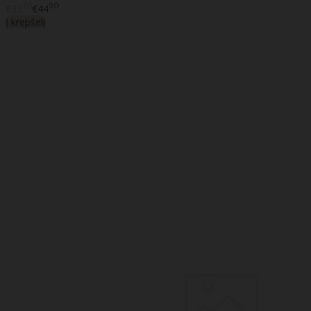
70
90
€33
€44
Į krepšelį