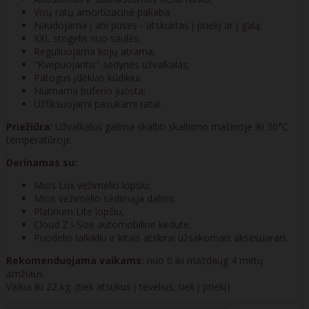
Visų ratų amortizacinė pakaba;
Naudojama į abi puses - atskuktas į priekį ar į galą;
XXL stogelis nuo saulės;
Reguliuojama kojų atrama;
"Kvėpuojantis" sėdynės užvalkalas;
Patogus įdėklas kūdikiui;
Nuimama buferio juosta;
Užfiksuojami pasukami ratai.
Priežiūra:
Užvalkalus galima skalbti skalbimo mašinoje iki 30°C
temperatūroje.
Derinamas su:
Mios Lux vežimėlio lopšiu;
Mios vežimėlio sėdimąja dalimi;
Platinum Lite lopšiu;
Cloud Z i-Size automobiline kėdute;
Puodelio laikikliu ir kitais atskirai užsakomais aksesuarais.
Rekomenduojama vaikams:
nuo 0 iki maždaug 4 metų
amžiaus.
Vaikui iki 22 kg. (tiek atsukus į tėvelius, tiek į priekį)