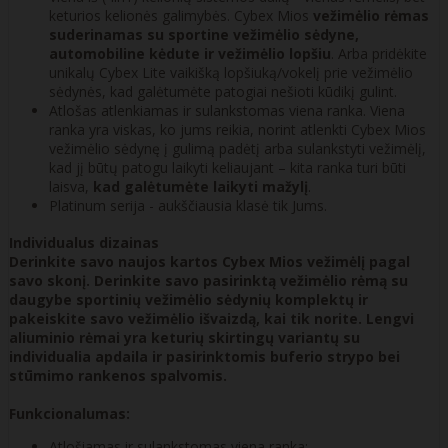
keturios kelionės galimybės. Cybex Mios
vežimėlio rėmas
suderinamas su sportine vežimėlio sėdyne,
automobiline kėdute ir vežimėlio lopšiu
. Arba pridėkite
unikalų Cybex Lite vaikišką lopšiuką/vokelį prie vežimėlio
sėdynės, kad galėtumėte patogiai nešioti kūdikį gulint.
Atlošas atlenkiamas ir sulankstomas viena ranka. Viena
ranka yra viskas, ko jums reikia, norint atlenkti Cybex Mios
vežimėlio sėdynę į gulimą padėtį arba sulankstyti vežimėlį,
kad jį būtų patogu laikyti keliaujant – kita ranka turi būti
laisva,
kad galėtumėte laikyti mažylį
.
Platinum serija - aukščiausia klasė tik Jums.
Individualus dizainas
Derinkite savo naujos kartos Cybex Mios vežimėlį pagal
savo skonį. Derinkite savo pasirinktą vežimėlio rėmą su
daugybe sportinių vežimėlio sėdynių komplektų ir
pakeiskite savo vežimėlio išvaizdą, kai tik norite. Lengvi
aliuminio rėmai yra keturių skirtingų variantų su
individualia apdaila ir pasirinktomis buferio strypo bei
stūmimo rankenos spalvomis.
Funkcionalumas:
Atlošiamas ir sulankstomas viena ranka;