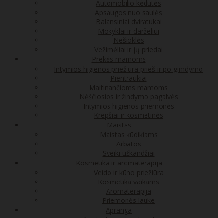
Automobilio kėdutės
Apsaugos nuo saulės
Balansiniai dviratukai
Mokyklai ir darželiui
Nešioklės
Vežimėliai ir jų priedai
Prekės mamoms
Intymios higienos priežiūra prieš ir po gimdymo
Pientraukiai
Maitinančioms mamoms
Nėščiosios ir žindymo pagalvės
Intymios higienos priemonės
Krepšiai ir kosmetinės
Maistas
Maistas kūdikiams
Arbatos
Sveiki užkandžiai
Kosmetika ir aromaterapija
Veido ir kūno priežiūra
Kosmetika vaikams
Aromaterapija
Priemonės lauke
Apranga