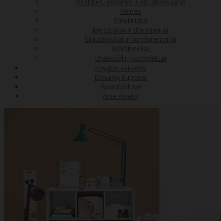
Pirštinės, kepurės ir kiti aksesuarai
Kelnės
Smėlinukai
Megztukai ir džemperiai
Šliaužtinukai ir kombinezonai
Marškinėliai
Drabužėlių komplektai
Knygos vaikams
Dovanų kuponai
Išparduotuvė
Apie Avietę