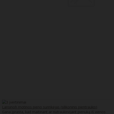
Lansinoh motinos pieno surinkėjas (silikoninis pientraukis)
Gana įprasta, kad maitinant ar nutraukinėjant pienuką iš vienos