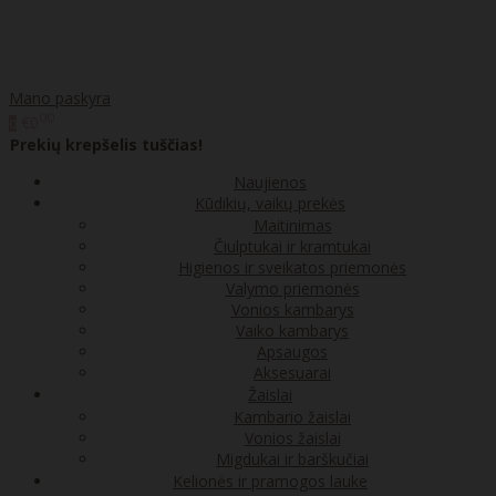
Mano paskyra
00
€0
0
Prekių krepšelis tuščias!
Naujienos
Kūdikių, vaikų prekės
Maitinimas
Čiulptukai ir kramtukai
Higienos ir sveikatos priemonės
Valymo priemonės
Vonios kambarys
Vaiko kambarys
Apsaugos
Aksesuarai
Žaislai
Kambario žaislai
Vonios žaislai
Migdukai ir barškučiai
Kelionės ir pramogos lauke