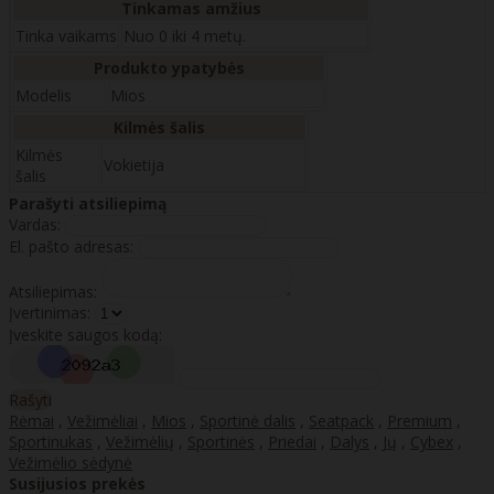
Tinkamas amžius
Tinka vaikams
Nuo 0 iki 4 metų.
Produkto ypatybės
Modelis
Mios
Kilmės šalis
Kilmės
Vokietija
šalis
Parašyti atsiliepimą
Vardas:
El. pašto adresas:
Atsiliepimas:
Įvertinimas:
Įveskite saugos kodą:
Rašyti
Rėmai
,
Vežimėliai
,
Mios
,
Sportinė dalis
,
Seatpack
,
Premium
,
Sportinukas
,
Vežimėlių
,
Sportinės
,
Priedai
,
Dalys
,
Jų
,
Cybex
,
Vežimėlio sėdynė
Susijusios prekės