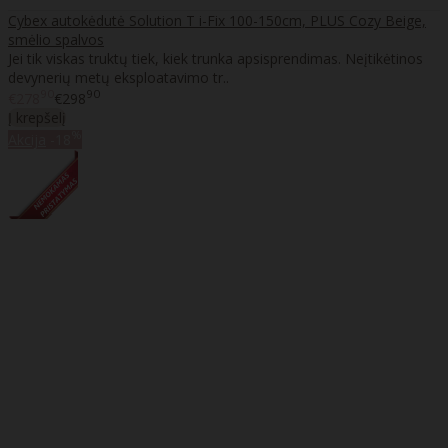
Cybex autokėdutė Solution T i-Fix 100-150cm, PLUS Cozy Beige,
smėlio spalvos
Jei tik viskas truktų tiek, kiek trunka apsisprendimas. Neįtikėtinos
devynerių metų eksploatavimo tr..
90
90
€278
€298
Į krepšelį
%
Akcija
-18