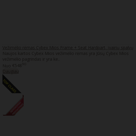
Vežimėlio rėmas Cybex Mios Frame + Seat Hardpart, įvairių spalvų
Naujos kartos Cybex Mios vežimėlio rėmas yra Jūsų Cybex Mios
vežimėlio pagrindas ir yra ke..
90
Nuo
€548
Daugiau