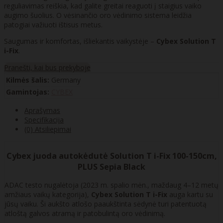
reguliavimas reiškia, kad galite greitai reaguoti į staigius vaiko
augimo šuolius. O vėsinančio oro vėdinimo sistema leidžia
patogiai važiuoti ištisus metus.
Saugumas ir komfortas, išliekantis vaikystėje –
Cybex Solution T
i-Fix
.
Pranešti, kai bus prekyboje
Kilmės šalis:
Germany
Gamintojas:
CYBEX
Aprašymas
Specifikacija
(0) Atsiliepimai
Cybex juoda autokėdutė Solution T i-Fix 100-150cm,
PLUS Sepia Black
ADAC testo nugalėtoja (2023 m. spalio mėn., maždaug 4–12 metų
amžiaus vaikų kategorija),
Cybex Solution T i-Fix
auga kartu su
jūsų vaiku. Ši aukšto atlošo paaukštinta sėdynė turi patentuotą
atloštą galvos atramą ir patobulintą oro vėdinimą.