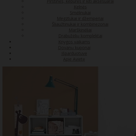
Pirštinės, kepurės ir kiti aksesuarai
Kelnės
Smėlinukai
Megztukai ir džemperiai
Šliaužtinukai ir kombinezonai
Marškinėliai
Drabužėlių komplektai
Knygos vaikams
Dovanų kuponai
Išparduotuvė
Apie Avietę