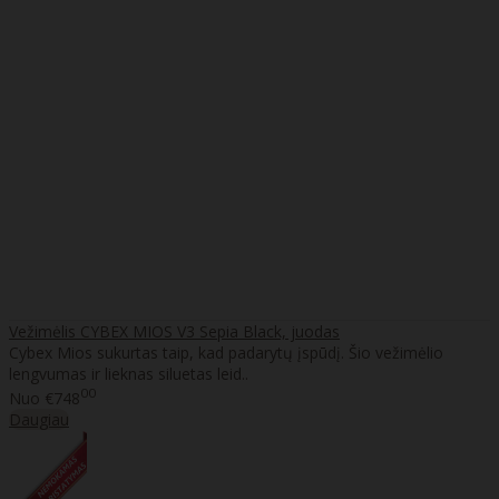
Vežimėlis CYBEX MIOS V3 Sepia Black, juodas
Cybex Mios sukurtas taip, kad padarytų įspūdį. Šio vežimėlio
lengvumas ir lieknas siluetas leid..
00
Nuo
€748
Daugiau