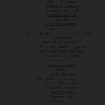
Automobilio kėdutės
Apsaugos nuo saulės
Balansiniai dviratukai
Mokyklai ir darželiui
Nešioklės
Vežimėliai ir jų priedai
Prekės mamoms
Intymios higienos priežiūra prieš ir po gimdymo
Pientraukiai
Maitinančioms mamoms
Nėščiosios ir žindymo pagalvės
Intymios higienos priemonės
Krepšiai ir kosmetinės
Maistas
Maistas kūdikiams
Arbatos
Sveiki užkandžiai
Kosmetika ir aromaterapija
Veido ir kūno priežiūra
Kosmetika vaikams
Aromaterapija
Priemonės lauke
Apranga