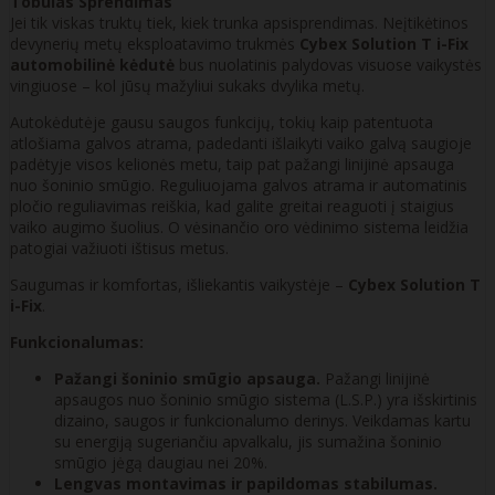
Tobulas Sprendimas
Jei tik viskas truktų tiek, kiek trunka apsisprendimas. Neįtikėtinos
devynerių metų eksploatavimo trukmės
Cybex Solution T i-Fix
automobilinė kėdutė
bus nuolatinis palydovas visuose vaikystės
vingiuose – kol jūsų mažyliui sukaks dvylika metų.
Autokėdutėje gausu saugos funkcijų, tokių kaip patentuota
atlošiama galvos atrama, padedanti išlaikyti vaiko galvą saugioje
padėtyje visos kelionės metu, taip pat pažangi linijinė apsauga
nuo šoninio smūgio. Reguliuojama galvos atrama ir automatinis
pločio reguliavimas reiškia, kad galite greitai reaguoti į staigius
vaiko augimo šuolius. O vėsinančio oro vėdinimo sistema leidžia
patogiai važiuoti ištisus metus.
Saugumas ir komfortas, išliekantis vaikystėje –
Cybex Solution T
i-Fix
.
Funkcionalumas:
Pažangi šoninio smūgio apsauga.
Pažangi linijinė
apsaugos nuo šoninio smūgio sistema (L.S.P.) yra išskirtinis
dizaino, saugos ir funkcionalumo derinys. Veikdamas kartu
su energiją sugeriančiu apvalkalu, jis sumažina šoninio
smūgio jėgą daugiau nei 20%.
Lengvas montavimas ir papildomas stabilumas.