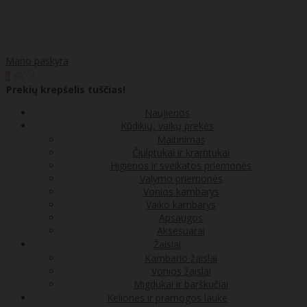
Mano paskyra
00
€0
0
Prekių krepšelis tuščias!
Naujienos
Kūdikių, vaikų prekės
Maitinimas
Čiulptukai ir kramtukai
Higienos ir sveikatos priemonės
Valymo priemonės
Vonios kambarys
Vaiko kambarys
Apsaugos
Aksesuarai
Žaislai
Kambario žaislai
Vonios žaislai
Migdukai ir barškučiai
Kelionės ir pramogos lauke