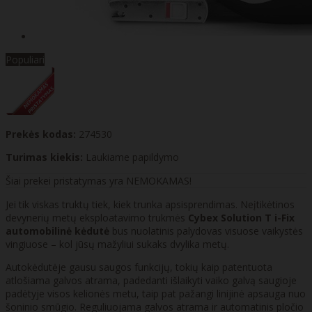
Populiari
Prekės kodas:
274530
Turimas kiekis:
Laukiame papildymo
Šiai prekei pristatymas yra NEMOKAMAS!
Jei tik viskas truktų tiek, kiek trunka apsisprendimas. Neįtikėtinos
devynerių metų eksploatavimo trukmės
Cybex Solution T i-Fix
automobilinė kėdutė
bus nuolatinis palydovas visuose vaikystės
vingiuose – kol jūsų mažyliui sukaks dvylika metų.
Autokėdutėje gausu saugos funkcijų, tokių kaip patentuota
atlošiama galvos atrama, padedanti išlaikyti vaiko galvą saugioje
padėtyje visos kelionės metu, taip pat pažangi linijinė apsauga nuo
šoninio smūgio. Reguliuojama galvos atrama ir automatinis pločio