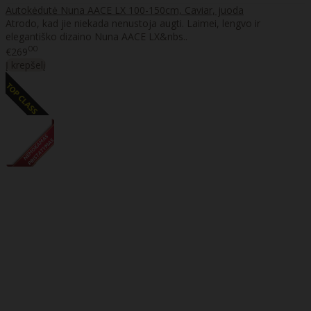
Autokėdutė Nuna AACE LX 100-150cm, Caviar, juoda
Atrodo, kad jie niekada nenustoja augti. Laimei, lengvo ir
elegantiško dizaino Nuna AACE LX&nbs..
00
€269
Į krepšelį