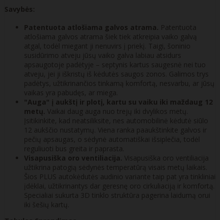
Savybės:
Patentuota atlošiama galvos atrama.
Patentuota
atlošiama galvos atrama šiek tiek atkreipia vaiko galvą
atgal, todėl miegant ji nenuvirs į priekį. Taigi, šoninio
susidūrimo atveju jūsų vaiko galva labiau atsidurs
apsaugotoje padėtyje – septynis kartus saugesnė nei tuo
atveju, jei ji iškristų iš kėdutės saugos zonos. Galimos trys
padėtys, užtikrinančios tinkamą komfortą, nesvarbu, ar jūsų
vaikas yra pabudęs, ar miega.
"Auga" į aukštį ir plotį, kartu su vaiku iki maždaug 12
metų.
Vaikai daug auga nuo trejų iki dvylikos metų.
Įsitikinkite, kad neatsiliksite, nes automobilinė kėdutė siūlo
12 aukščio nustatymų. Viena ranka paaukštinkite galvos ir
pečių apsaugas, o sėdynė automatiškai išsiplečia, todėl
reguliuoti bus greita ir paprasta.
Visapusiška oro ventiliacija.
Visapusiška oro ventiliacija
užtikrina patogią sėdynės temperatūrą visais metų laikais.
Šios PLUS autokėdutės audinio variante taip pat yra tinkliniai
įdėklai, užtikrinantys dar geresnę oro cirkuliaciją ir komfortą.
Specialiai sukurta 3D tinklo struktūra pagerina laidumą orui
iki šešių kartų.