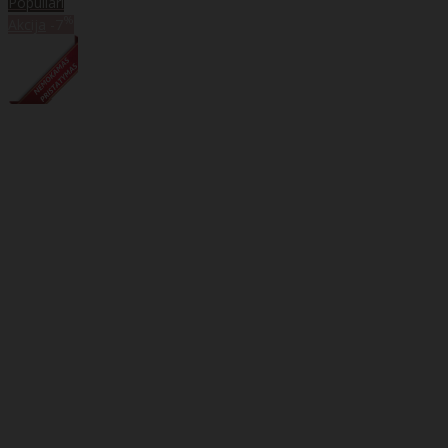
Populiari
%
Akcija
-7