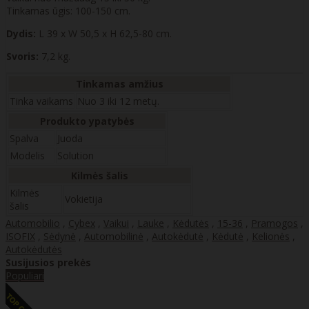
Tinkamas ūgis: 100-150 cm.
Dydis:
L 39 x W 50,5 x H 62,5-80 cm.
Svoris:
7,2 kg.
Tinkamas amžius
Tinka vaikams
Nuo 3 iki 12 metų.
Produkto ypatybės
Spalva
Juoda
Modelis
Solution
Kilmės šalis
Kilmės
Vokietija
šalis
Automobilio
,
Cybex
,
Vaikui
,
Lauke
,
Kėdutės
,
15-36
,
Pramogos
,
ISOFIX
,
Sėdynė
,
Automobilinė
,
Autokėdutė
,
Kėdutė
,
Kelionės
,
Autokėdutės
Susijusios prekės
Populiari