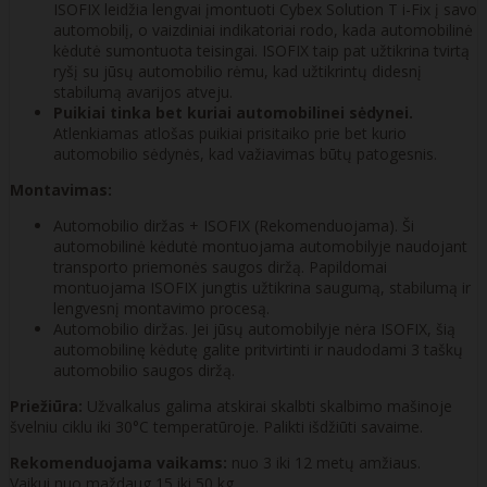
ISOFIX leidžia lengvai įmontuoti Cybex Solution T i-Fix į savo
automobilį, o vaizdiniai indikatoriai rodo, kada automobilinė
kėdutė sumontuota teisingai. ISOFIX taip pat užtikrina tvirtą
ryšį su jūsų automobilio rėmu, kad užtikrintų didesnį
stabilumą avarijos atveju.
Puikiai tinka bet kuriai automobilinei sėdynei.
Atlenkiamas atlošas puikiai prisitaiko prie bet kurio
automobilio sėdynės, kad važiavimas būtų patogesnis.
Montavimas:
Automobilio diržas + ISOFIX (Rekomenduojama). Ši
automobilinė kėdutė montuojama automobilyje naudojant
transporto priemonės saugos diržą. Papildomai
montuojama ISOFIX jungtis užtikrina saugumą, stabilumą ir
lengvesnį montavimo procesą.
Automobilio diržas. Jei jūsų automobilyje nėra ISOFIX, šią
automobilinę kėdutę galite pritvirtinti ir naudodami 3 taškų
automobilio saugos diržą.
Priežiūra:
Užvalkalus galima atskirai skalbti skalbimo mašinoje
švelniu ciklu iki 30°C temperatūroje. Palikti išdžiūti savaime.
Rekomenduojama vaikams:
nuo 3 iki 12 metų amžiaus.
Vaikui nuo maždaug 15 iki 50 kg.