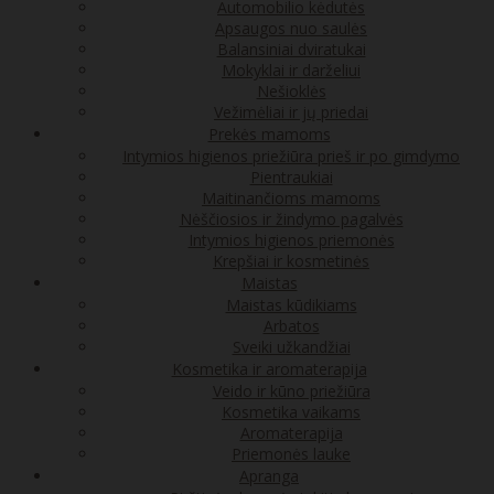
Automobilio kėdutės
Apsaugos nuo saulės
Balansiniai dviratukai
Mokyklai ir darželiui
Nešioklės
Vežimėliai ir jų priedai
Prekės mamoms
Intymios higienos priežiūra prieš ir po gimdymo
Pientraukiai
Maitinančioms mamoms
Nėščiosios ir žindymo pagalvės
Intymios higienos priemonės
Krepšiai ir kosmetinės
Maistas
Maistas kūdikiams
Arbatos
Sveiki užkandžiai
Kosmetika ir aromaterapija
Veido ir kūno priežiūra
Kosmetika vaikams
Aromaterapija
Priemonės lauke
Apranga