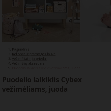
Pagrindinis
Kelionės ir pramogos lauke
Vežimėliai ir jų priedai
Vežimėlių aksesuarai
Puodelio laikiklis Cybex vežimėliams, juoda
Puodelio laikiklis Cybex
vežimėliams, juoda