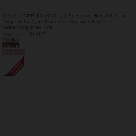
Vežimėlio CYBEX PRIAM V4 Leaf Green komplektas 2in1, žalias
Naujos kartos Cybex Priam rėmas yra jūsų Cybex Priam
vežimėlio pagrindas ir yra ..
75
00
Nuo
€1,092
€1,457
Daugiau
Populiari
%
Akcija
-10