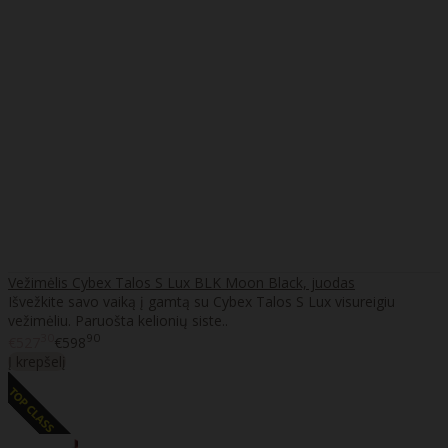
Vežimėlis Cybex Talos S Lux BLK Moon Black, juodas
Išvežkite savo vaiką į gamtą su Cybex Talos S Lux visureigiu
vežimėliu. Paruošta kelionių siste..
30
90
€527
€598
Į krepšelį