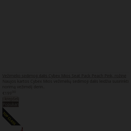
Vežimėlio sėdimoji dalis Cybex Mios Seat Pack Peach Pink, rožinė
Naujos kartos Cybex Mios vežimėlių sedimoji dalis leidžia susirinkti
norimą vežimėlį derin..
00
€199
Į krepšelį
Populiari