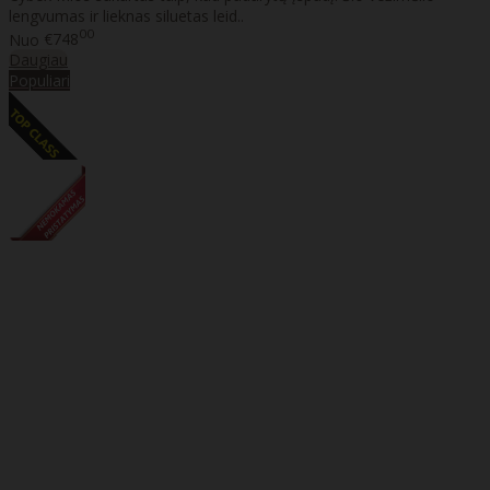
lengvumas ir lieknas siluetas leid..
00
Nuo
€748
Daugiau
Populiari