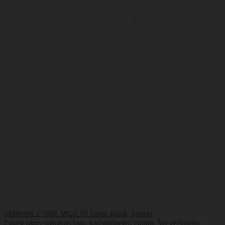
Vežimėlis CYBEX MIOS V3 Sepia Black, juodas
Cybex Mios sukurtas taip, kad padarytų įspūdį. Šio vežimėlio