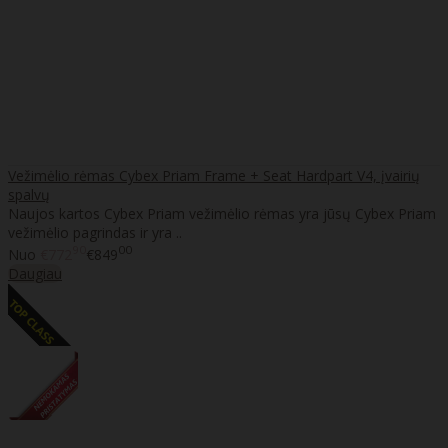
Vežimėlio rėmas Cybex Priam Frame + Seat Hardpart V4, įvairių
spalvų
Naujos kartos Cybex Priam vežimėlio rėmas yra jūsų Cybex Priam
vežimėlio pagrindas ir yra ..
90
00
Nuo
€772
€849
Daugiau