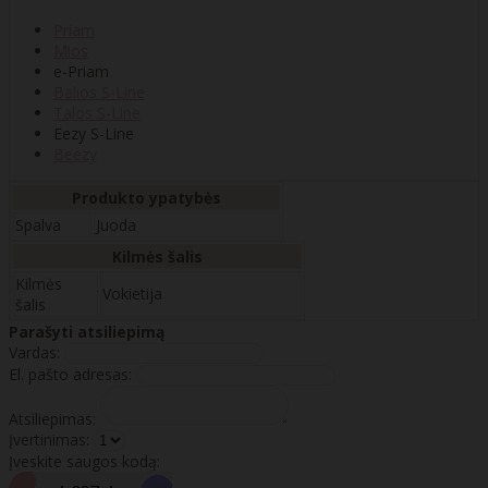
Priam
Mios
e-Priam
Balios S-Line
Talos S-Line
Eezy S-Line
Beezy
Produkto ypatybės
Spalva
Juoda
Kilmės šalis
Kilmės
Vokietija
šalis
Parašyti atsiliepimą
Vardas:
El. pašto adresas:
Atsiliepimas:
Įvertinimas:
Įveskite saugos kodą: