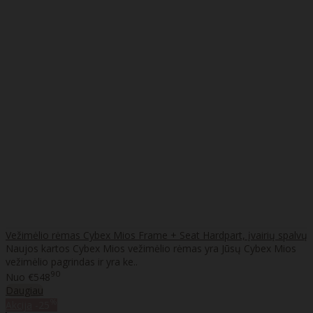
Vežimėlio rėmas Cybex Mios Frame + Seat Hardpart, įvairių spalvų
Naujos kartos Cybex Mios vežimėlio rėmas yra Jūsų Cybex Mios
vežimėlio pagrindas ir yra ke..
90
Nuo
€548
Daugiau
%
Akcija
-25