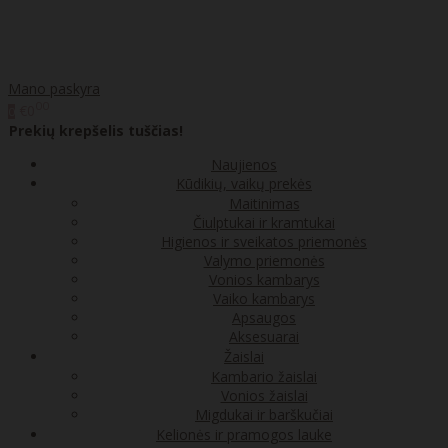
Mano paskyra
00
€0
0
Prekių krepšelis tuščias!
Naujienos
Kūdikių, vaikų prekės
Maitinimas
Čiulptukai ir kramtukai
Higienos ir sveikatos priemonės
Valymo priemonės
Vonios kambarys
Vaiko kambarys
Apsaugos
Aksesuarai
Žaislai
Kambario žaislai
Vonios žaislai
Migdukai ir barškučiai
Kelionės ir pramogos lauke