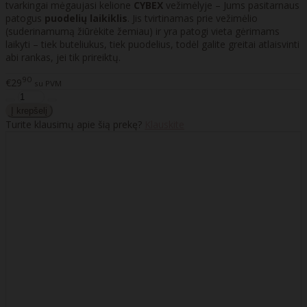
tvarkingai mėgaujasi kelione
CYBEX
vežimėlyje – Jums pasitarnaus
patogus
puodelių laikiklis
. Jis tvirtinamas prie vežimėlio
(suderinamumą žiūrėkite žemiau) ir yra patogi vieta gėrimams
laikyti – tiek buteliukus, tiek puodelius, todėl galite greitai atlaisvinti
abi rankas, jei tik prireiktų.
90
€29
su PVM
Turite klausimų apie šią prekę?
Klauskite