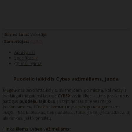
Kilmės šalis:
Vokietija
Gamintojas:
CYBEX
Aprašymas
Specifikacija
(0) Atsiliepimai
Puodelio laikiklis Cybex vežimėliams, juoda
Mėgaukitės savo latte kelyje, sklandydami po miestą, kol mažylis
tvarkingai mėgaujasi kelione
CYBEX
vežimėlyje – Jums pasitarnaus
patogus
puodelių laikiklis
. Jis tvirtinamas prie vežimėlio
(suderinamumą žiūrėkite žemiau) ir yra patogi vieta gėrimams
laikyti – tiek buteliukus, tiek puodelius, todėl galite greitai atlaisvinti
abi rankas, jei tik prireiktų.
Tinka šiems
Cybex
vežimėliams: