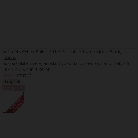
Vežimėlis Cybex Balios S LUX 2in1 black frame Moon Black,
juodas
Susipažinkite su elegantišku Cybex Balios šeimos nariu: Balios S
Lux. CYBEX 4-in-1 kelioni..
90
90
€669
€747
Į krepšelį
%
Akcija
-12