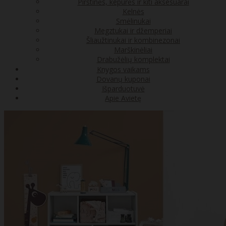
Pirštinės, kepurės ir kiti aksesuarai
Kelnės
Smėlinukai
Megztukai ir džemperiai
Šliaužtinukai ir kombinezonai
Marškinėliai
Drabužėlių komplektai
Knygos vaikams
Dovanų kuponai
Išparduotuvė
Apie Avietę