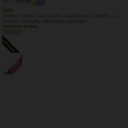
Rašyti
Priedai
,
Puodelis
,
Gold
,
Cybex
,
Laikiklis kavai
,
Puodeliui
,
Jų
,
Premium
,
Vežimėlių
,
Aksesuarai
,
Vežimėliai
Susijusios prekės
%
Akcija
-9