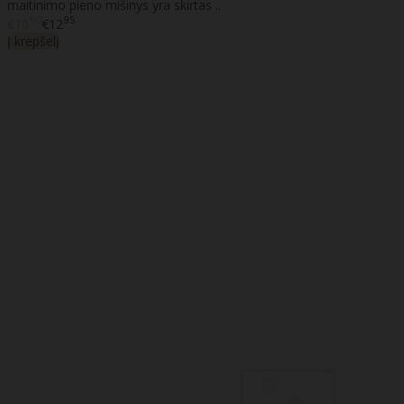
maitinimo pieno mišinys yra skirtas ..
90
95
€10
€12
Į krepšelį