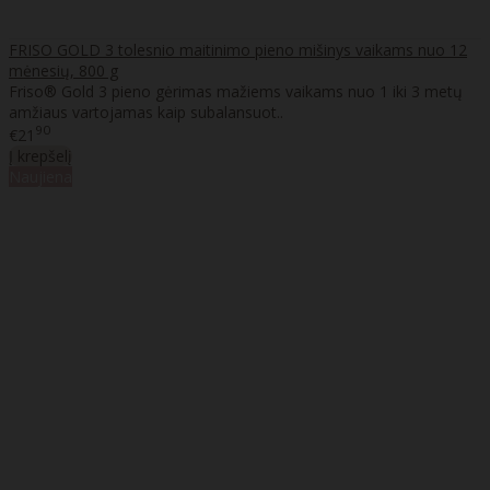
FRISO GOLD 3 tolesnio maitinimo pieno mišinys vaikams nuo 12
mėnesių, 800 g
Friso® Gold 3 pieno gėrimas mažiems vaikams nuo 1 iki 3 metų
amžiaus vartojamas kaip subalansuot..
90
€21
Į krepšelį
Naujiena