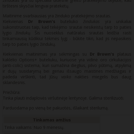
žindukas yra su specialia didesne greito pratekėjimo skylute, kad
tirštesni skysčiai lengvai pratekėtų.
Maitinime svarbiausias yra žinduko pratekėjimo srautas.
Kiekvienas
Dr Brown's
buteliuko
žindukas
yra unikaliai
sukonstruotas taip, kad tekėjimo srautai nesikeistų tarp to paties
lygio
žindukų
. Šis nuoseklus natūralus srautas leidžia rasti
tinkamiausią kūdikiui tėkmės lygį - būkite tikri, kad jis nepasikeis
tarp to paties lygio žindukų.
Kiekvienas maitinimas yra sėkmingas su
Dr Brown's
plataus
kaklelio Options+ buteliuku, kuriuose yra vidinė oro cirkuliacijos
(anti-colic) sistema, kuri sumažina dieglius, pilvo pūtimą, atpylimą
ir dujų susidarymą bei geriau išsaugo maistines medžiagas ir
padeda virškinti, tad Jūsų
vaiko
nakties miegelis bus daug
sklandesnis.
Priežiūra:
Tinka plauti indaplovės viršutinėje lentynoje. Galima sterilizuoti.
Parduodama po vieną be pakuotės, išlaikant sterilumą.
Tinkamas amžius
Tinka vaikams
Nuo 9 mėnesių.