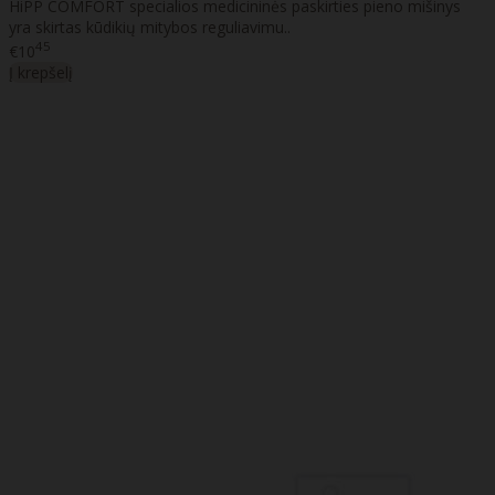
HiPP COMFORT specialios medicininės paskirties pieno mišinys
yra skirtas kūdikių mitybos reguliavimu..
45
€10
Į krepšelį