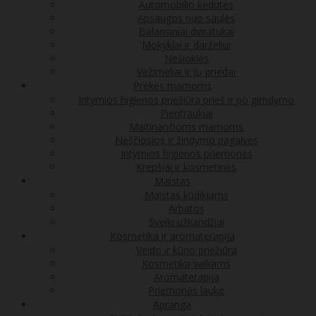
Automobilio kėdutės
Apsaugos nuo saulės
Balansiniai dviratukai
Mokyklai ir darželiui
Nešioklės
Vežimėliai ir jų priedai
Prekės mamoms
Intymios higienos priežiūra prieš ir po gimdymo
Pientraukiai
Maitinančioms mamoms
Nėščiosios ir žindymo pagalvės
Intymios higienos priemonės
Krepšiai ir kosmetinės
Maistas
Maistas kūdikiams
Arbatos
Sveiki užkandžiai
Kosmetika ir aromaterapija
Veido ir kūno priežiūra
Kosmetika vaikams
Aromaterapija
Priemonės lauke
Apranga