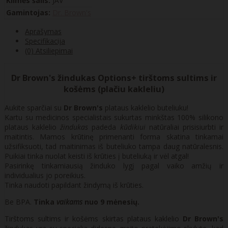
Kilmės šalis:
JAV
Gamintojas:
Dr. Brown's
Aprašymas
Specifikacija
(0) Atsiliepimai
Dr Brown's žindukas Options+ tirštoms sultims ir
košėms (plačiu kakleliu)
Aukite sparčiai su
Dr Brown's
plataus kaklelio buteliuku!
Kartu su medicinos specialistais sukurtas minkštas 100% silikono
plataus kaklelio
žindukas
padeda
kūdikiui
natūraliai prisisiurbti ir
maitintis. Mamos krūtinę primenanti forma skatina tinkamai
užsifiksuoti, tad maitinimas iš buteliuko tampa daug natūralesnis.
Puikiai tinka nuolat keisti iš krūties į buteliuką ir vėl atgal!
Pasirinkę tinkamiausią žinduko lygį pagal vaiko amžių ir
individualius jo poreikius.
Tinka naudoti papildant žindymą iš krūties.
Be BPA.
Tinka
vaikams
nuo 9 mėnesių.
Tirštoms sultims ir košėms skirtas plataus kaklelio
Dr Brown's