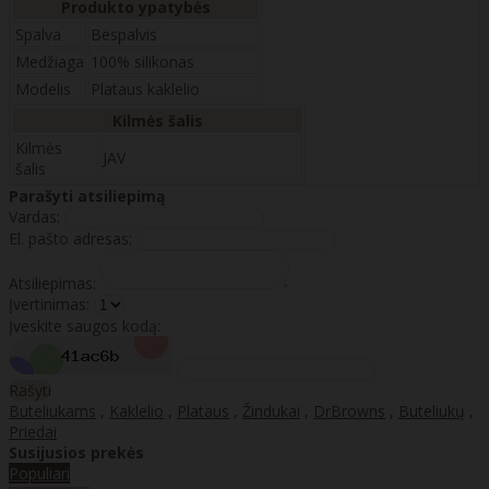
Produkto ypatybės
Spalva
Bespalvis
Medžiaga
100% silikonas
Modelis
Plataus kaklelio
Kilmės šalis
Kilmės
JAV
šalis
Parašyti atsiliepimą
Vardas:
El. pašto adresas:
Atsiliepimas:
Įvertinimas:
Įveskite saugos kodą:
Rašyti
Buteliukams
,
Kaklelio
,
Plataus
,
Žindukai
,
DrBrowns
,
Buteliukų
,
Priedai
Susijusios prekės
Populiari