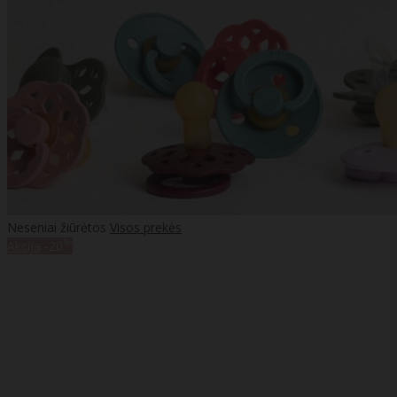
Neseniai žiūrėtos
Visos prekės
%
Akcija
-20