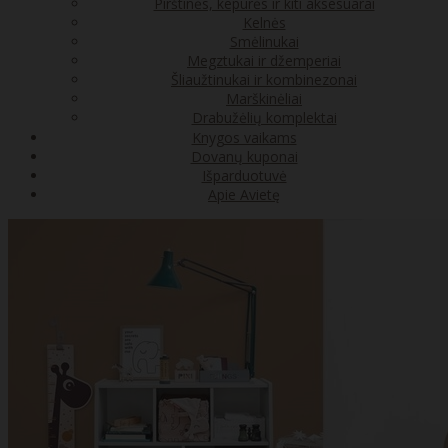
Pirštinės, kepurės ir kiti aksesuarai
Kelnės
Smėlinukai
Megztukai ir džemperiai
Šliaužtinukai ir kombinezonai
Marškinėliai
Drabužėlių komplektai
Knygos vaikams
Dovanų kuponai
Išparduotuvė
Apie Avietę