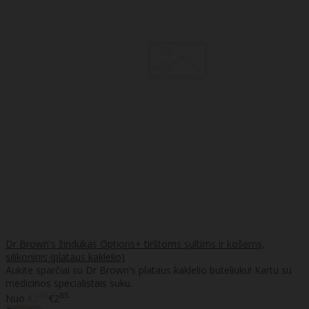
Dr Brown's žindukas Options+ tirštoms sultims ir košėms,
silikoninis (plataus kaklelio)
Aukite sparčiai su Dr Brown's plataus kaklelio buteliuku! Kartu su
medicinos specialistais suku..
28
85
Nuo
€2
€2