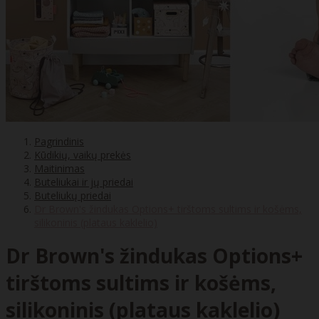
Pagrindinis
Kūdikių, vaikų prekės
Maitinimas
Buteliukai ir jų priedai
Buteliukų priedai
Dr Brown's žindukas Options+ tirštoms sultims ir košėms,
silikoninis (plataus kaklelio)
Dr Brown's žindukas Options+
tirštoms sultims ir košėms,
silikoninis (plataus kaklelio)