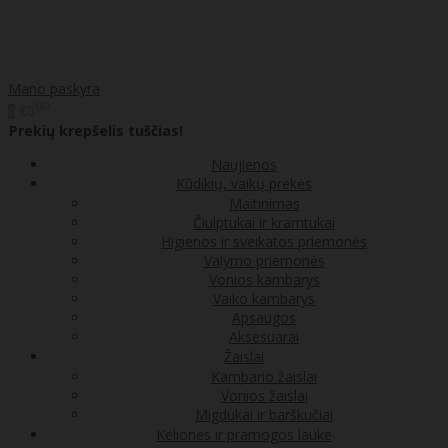
Mano paskyra
00
€0
0
Prekių krepšelis tuščias!
Naujienos
Kūdikių, vaikų prekės
Maitinimas
Čiulptukai ir kramtukai
Higienos ir sveikatos priemonės
Valymo priemonės
Vonios kambarys
Vaiko kambarys
Apsaugos
Aksesuarai
Žaislai
Kambario žaislai
Vonios žaislai
Migdukai ir barškučiai
Kelionės ir pramogos lauke