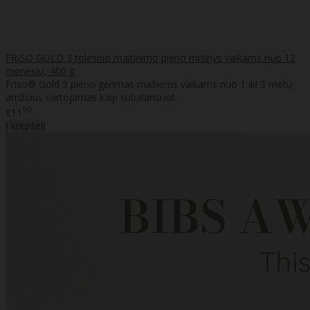
FRISO GOLD 3 tolesnio maitinimo pieno mišinys vaikams nuo 12
mėnesių, 400 g
Friso® Gold 3 pieno gėrimas mažiems vaikams nuo 1 iki 3 metų
amžiaus vartojamas kaip subalansuot..
90
€11
Į krepšelį