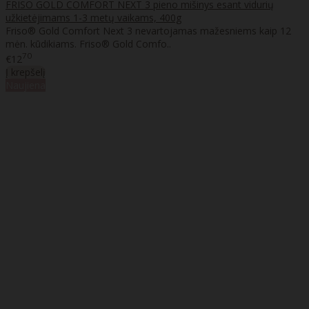
FRISO GOLD COMFORT NEXT 3 pieno mišinys esant vidurių
užkietėjimams 1-3 metų vaikams, 400g
Friso® Gold Comfort Next 3 nevartojamas mažesniems kaip 12
mėn. kūdikiams. Friso® Gold Comfo..
70
€12
Į krepšelį
Naujiena