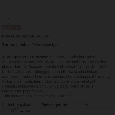
%
Akcija
-20
Prekės kodas:
DRB-ACC05
Turimas kiekis:
Prekė sandėlyje
Aukite sparčiai su
Dr Brown's
plataus kaklelio buteliuku!
Kartu su medicinos specialistais sukurtas minkštas 100% silikono
plataus kaklelio
žindukas
padeda kūdikiui natūraliai prisisiurbti ir
maitintis. Mamos krūtinę primenanti forma skatina tinkamai
užsifiksuoti, tad maitinimas iš buteliuko tampa daug natūralesnis.
Puikiai tinka nuolat keisti iš krūties į buteliuką ir vėl atgal!
Pasirinkę tinkamiausią žinduko lygį pagal vaiko amžių ir
individualius jo poreikius.
Tinka naudoti papildant žindymą iš krūties.
Pasirinkite pakuotę :
28
85
€2
€2
su PVM
57