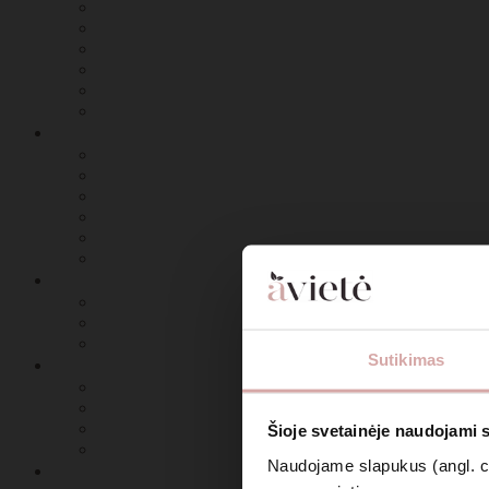
Sutikimas
Šioje svetainėje naudojami 
Naudojame slapukus (angl. coo