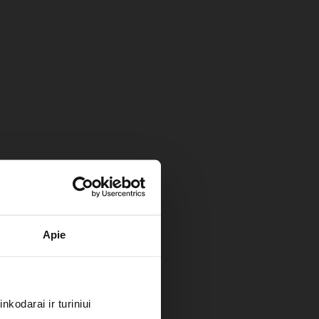
Apie
kodarai ir turiniui