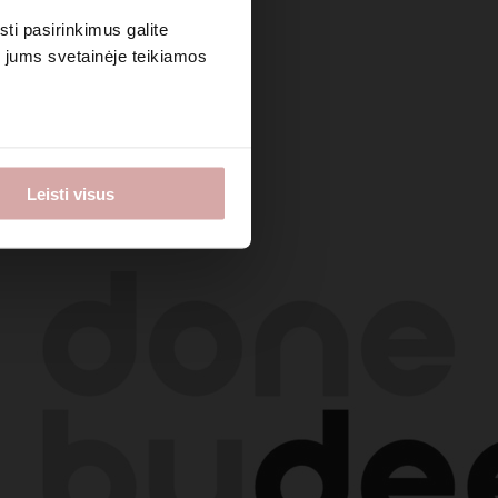
sti pasirinkimus galite
i jums svetainėje teikiamos
Leisti visus