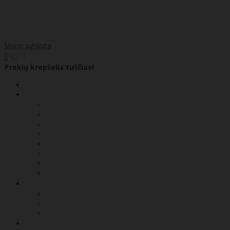
Mano paskyra
00
€0
0
Prekių krepšelis tuščias!