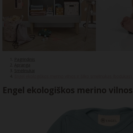
Pagrindinis
Apranga
Smėlinukai
Engel ekologiškos merino vilnos ir šilko smėlinukas (bodukas
Engel ekologiškos merino vilnos