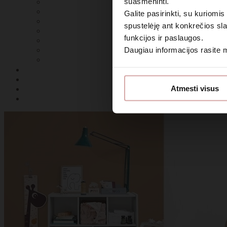
suasmeninti.
Galite pasirinkti, su kuriomis
spustelėję ant konkrečios sla
funkcijos ir paslaugos.
Daugiau informacijos rasite
Sutin
Atmesti visus
Daugiau i