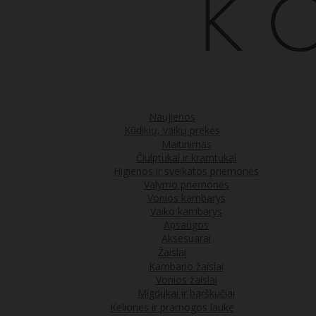
Naujienos
Kūdikių, vaikų prekės
Maitinimas
Čiulptukai ir kramtukai
Higienos ir sveikatos priemonės
Valymo priemonės
Vonios kambarys
Vaiko kambarys
Apsaugos
Aksesuarai
Žaislai
Kambario žaislai
Vonios žaislai
Migdukai ir barškučiai
Kelionės ir pramogos lauke