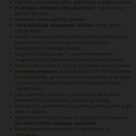
Paprasta, vieno paspaudimo, galinių ratų stabdžių sistema.
Prabangus dirbtinės odos akcentas
ir reguliuojamo
aukščio stūmiklis.
Nuimamas odinis vaikiškas porankis.
Tikrai plokščias miegamojo atlošas
, skirtas greitai
užmigti kelyje.
Visiems sezonams pritaikyta kėdutė leidžia kūdikiui jaukiai
jaustis žiemą, o vasarą lengvai transformuojasi į
kvėpuojančios medžiagos kėdutę.
MagneTech Secure Snap™, savaime besikreipianti
magnetinė sagtis, kuri automatiškai užsifiksuoja vietoje.
Penkių padėčių atlošas: lengvai reguliuojamas viena ranka.
Vandeniui atsparus
(jį atstumiantis), UPF 50+ baldakimas
yra ištraukiamas, jame yra atverčiama papildoma apsauga
nuo saulės, ventiliacijos skydelis ir atidaromas langelis
mamai/tėčiui.
Jokių papildomų užveržimų, penkių taškų diržai, kurie
paverčiami trijų taškų diržais.
Kūdikiui
gera augti.
Nuimamas ir apverčiamas dviejų dalių sėdynės padas auga
kartu su
kūdikiu
.
Reguliuojama kojyčių atrama su integruota pėdų atrama
itin komfortiška mylimam snaudaliui
.
Dviejų skyrių pirkinių krepšys su slapta kišene su
užtrauktuku.