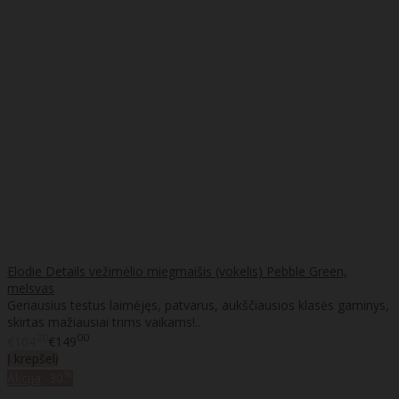
Elodie Details vežimėlio miegmaišis (vokelis) Pebble Green,
melsvas
Geriausius testus laimėjęs, patvarus, aukščiausios klasės gaminys,
skirtas mažiausiai trims vaikams!..
20
00
€104
€149
Į krepšelį
%
Akcija
-30