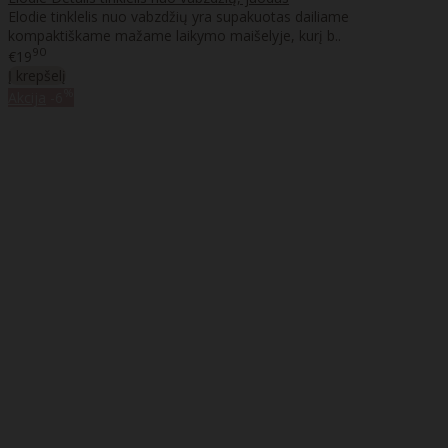
Elodie tinklelis nuo vabzdžių yra supakuotas dailiame
kompaktiškame mažame laikymo maišelyje, kurį b..
90
€19
Į krepšelį
%
Akcija
-6