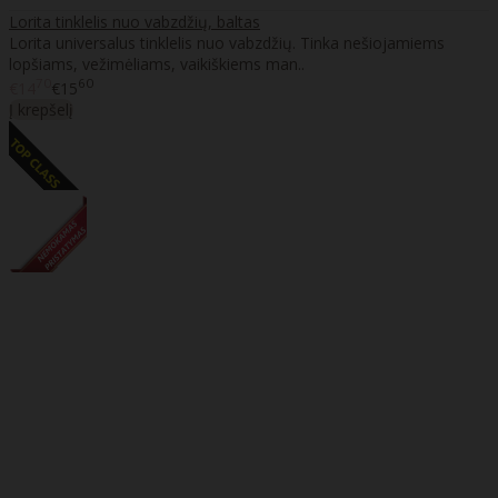
Lorita tinklelis nuo vabzdžių, baltas
Lorita universalus tinklelis nuo vabzdžių. Tinka nešiojamiems
lopšiams, vežimėliams, vaikiškiems man..
70
60
€14
€15
Į krepšelį