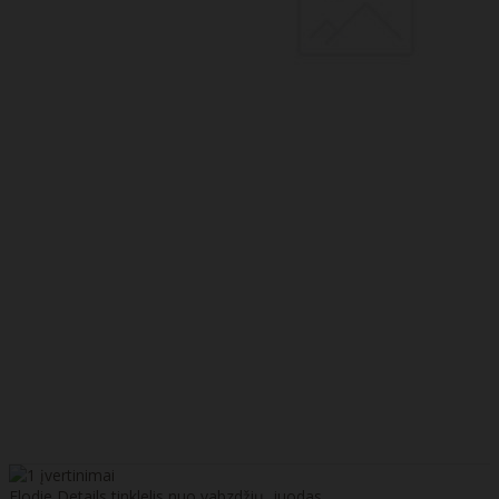
Elodie Details tinklelis nuo vabzdžių, juodas