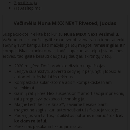
Specifikacija
(1) Atsiliepimai
Vežimėlis Nuna MIXX NEXT Riveted, juodas
Susipakuokite ir eikite bet kur su
Nuna
MIXX Next
vežimėliu
.
Važiuodami sklandžiai galite manevruoti viena ranka ir net atlenkti
sėdynę 180° kampu, kad mažylis galėtų miegoti ramiai ir giliai. Itin
kompaktiškai sulankstomas, todėl supakuotas telpa į siauresnes
erdves, tad galite keliauti daugiau į daugiau skirtingų vietų.
2020 m. „Red Dot“ produkto dizaino nugalėtojas.
Lengva sulankstyti, apversti sėdynę ir perjungti į lopšio ar
automobilinės kėdutės režimus.
Kompaktiška sulankstoma ašis™ kompaktiškesniam
sulenkimui.
Galinių ratų Free Flex suspension™ amortizacija ir priekinių
ratų progresyvi pakabos technologija.
MagneTech Secure Snap™, savaime besikreipianti
magnetinė sagtis, kuri automatiškai užsifiksuoja vietoje.
Padangos yra tvirtos, užpildytos putomis ir paruoštos
bet
kokiam reljefui
.
Priekiniai, pasukami fiksuojami ratai.