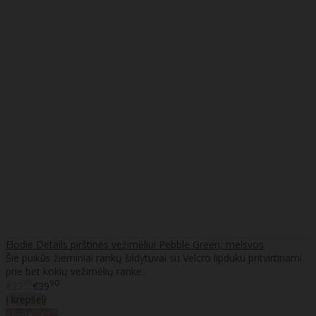
Elodie Details pirštinės vežimėliui Pebble Green, melsvos
Šie puikūs žieminiai rankų šildytuvai su Velcro lipduku pritvirtinami
prie bet kokių vežimėlių ranke..
95
90
€27
€39
Į krepšelį
%
Akcija
-37