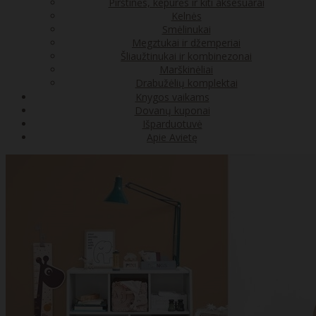
Pirštinės, kepurės ir kiti aksesuarai
Kelnės
Smėlinukai
Megztukai ir džemperiai
Šliaužtinukai ir kombinezonai
Marškinėliai
Drabužėlių komplektai
Knygos vaikams
Dovanų kuponai
Išparduotuvė
Apie Avietę