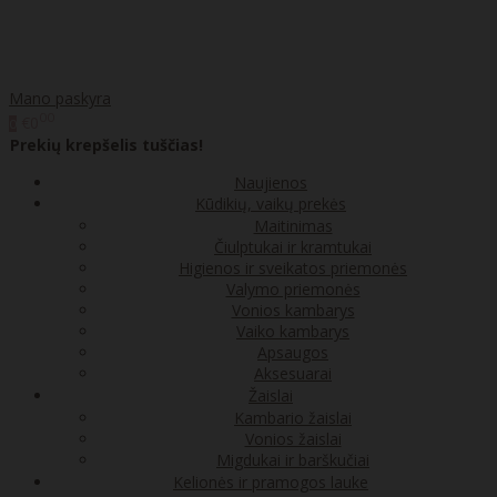
Mano paskyra
00
€0
0
Prekių krepšelis tuščias!
Naujienos
Kūdikių, vaikų prekės
Maitinimas
Čiulptukai ir kramtukai
Higienos ir sveikatos priemonės
Valymo priemonės
Vonios kambarys
Vaiko kambarys
Apsaugos
Aksesuarai
Žaislai
Kambario žaislai
Vonios žaislai
Migdukai ir barškučiai
Kelionės ir pramogos lauke