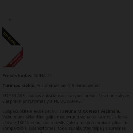
Prekės kodas:
NUNA-21
Turimas kiekis:
Pristatymas per 5-9 darbo dienas
TOP CLASS - pačios aukščiausios kokybės prekė. Išskirtinė kokybė.
Šiai prekei pristatymas yra NEMOKAMAS!
Susipakuokite ir eikite bet kur su
Nuna
MIXX Next
vežimėliu
.
Važiuodami sklandžiai galite manevruoti viena ranka ir net atlenkti
sėdynę 180° kampu, kad mažylis galėtų miegoti ramiai ir giliai. Itin
kompaktiškai sulankstomas, todėl supakuotas telpa į siauresnes