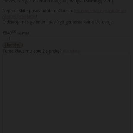
erdves, tad galite keliauti daugiau į daugiau skirtingų vietų.
Nepamirškite pasinaudoti mažiausiai
5% nuolaida registruotiems
Avietės pirkėjams
!
Didžiuojamės galėdami pasiūlyti geriausią kainą Lietuvoje.
00
€849
su PVM
Turite klausimų apie šią prekę?
Klauskite