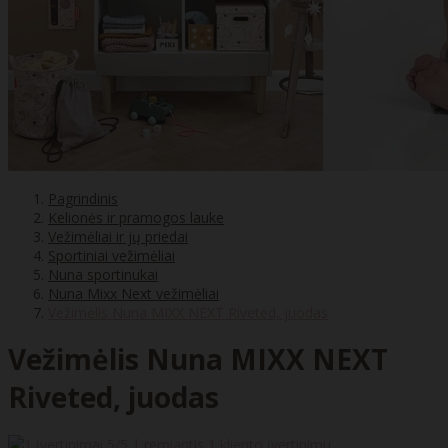
Pagrindinis
Kelionės ir pramogos lauke
Vežimėliai ir jų priedai
Sportiniai vežimėliai
Nuna sportinukai
Nuna Mixx Next vežimėliai
Vežimėlis Nuna MIXX NEXT Riveted, juodas
Vežimėlis Nuna MIXX NEXT
Riveted, juodas
5
/5 | remiantis
1
kliento įvertinimu