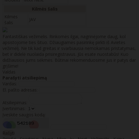
Kilmės šalis
Kilmės
JAV
šalis
Fantastiškas vežimėlis. Rinkomės ilgai, nagrinėjome daug, kol
apsistojome ties šituo. Džiaugiamės pasirinkę pirkti iš Avietės
vežimėlį. Ne tik kad greitas ir svarbiausia nemokamas pristatymas,
bet ir didelė nuolaida prisiregistravus. Jūs esate nuostabūs! Kuo
didžiausios jums sėkmės. Būtinai rekomenduosime jus ir patys dar
grįšime!
Valdas
Parašyti atsiliepimą
Vardas:
El. pašto adresas:
Atsiliepimas:
Įvertinimas:
Įveskite saugos kodą:
Rašyti
Priedai
,
Sportiniai
,
Nuna
,
Mixx
,
Jų
,
Next
,
Vežimėlis
,
Kaina
,