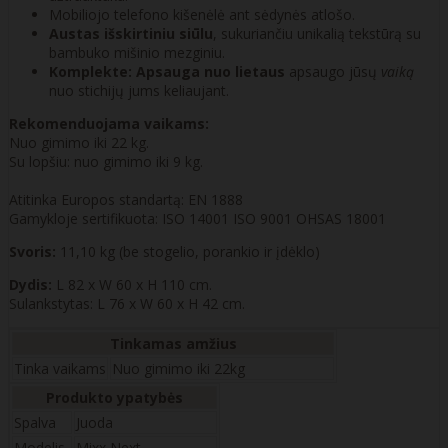
Mobiliojo telefono kišenėlė ant sėdynės atlošo.
Austas išskirtiniu siūlu
, sukuriančiu unikalią tekstūrą su
bambuko mišinio mezginiu.
Komplekte: Apsauga nuo lietaus
apsaugo jūsų
vaiką
nuo stichijų jums keliaujant.
Rekomenduojama vaikams:
Nuo gimimo iki 22 kg.
Su lopšiu: nuo gimimo iki 9 kg.
Atitinka Europos standartą: EN 1888
Gamykloje sertifikuota: ISO 14001 ISO 9001 OHSAS 18001
Svoris:
11,10 kg (be stogelio, porankio ir įdėklo)
Dydis:
L 82 x W 60 x H 110 cm.
Sulankstytas: L 76 x W 60 x H 42 cm.
Tinkamas amžius
Tinka vaikams
Nuo gimimo iki 22kg
Produkto ypatybės
Spalva
Juoda
Modelis
Mixx Next