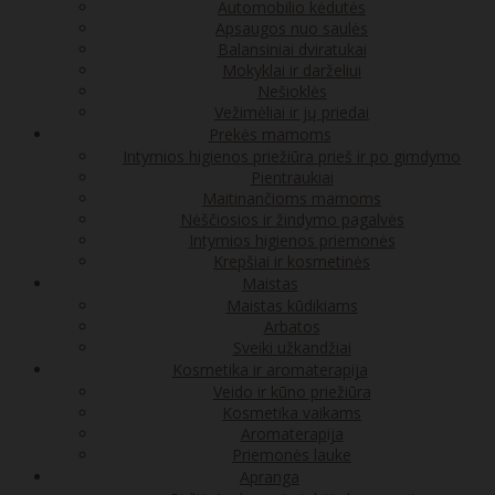
Automobilio kėdutės
Apsaugos nuo saulės
Balansiniai dviratukai
Mokyklai ir darželiui
Nešioklės
Vežimėliai ir jų priedai
Prekės mamoms
Intymios higienos priežiūra prieš ir po gimdymo
Pientraukiai
Maitinančioms mamoms
Nėščiosios ir žindymo pagalvės
Intymios higienos priemonės
Krepšiai ir kosmetinės
Maistas
Maistas kūdikiams
Arbatos
Sveiki užkandžiai
Kosmetika ir aromaterapija
Veido ir kūno priežiūra
Kosmetika vaikams
Aromaterapija
Priemonės lauke
Apranga