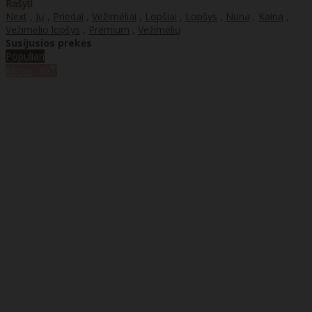
Rašyti
Next
,
Jų
,
Priedai
,
Vežimėliai
,
Lopšiai
,
Lopšys
,
Nuna
,
Kaina
,
Vežimėlio lopšys
,
Premium
,
Vežimėlių
Susijusios prekės
Populiari
%
Akcija
-30