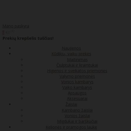
Mano paskyra
00
€0
0
Prekių krepšelis tuščias!
Naujienos
Kūdikių, vaikų prekės
Maitinimas
Čiulptukai ir kramtukai
Higienos ir sveikatos priemonės
Valymo priemonės
Vonios kambarys
Vaiko kambarys
Apsaugos
Aksesuarai
Žaislai
Kambario žaislai
Vonios žaislai
Migdukai ir barškučiai
Kelionės ir pramogos lauke