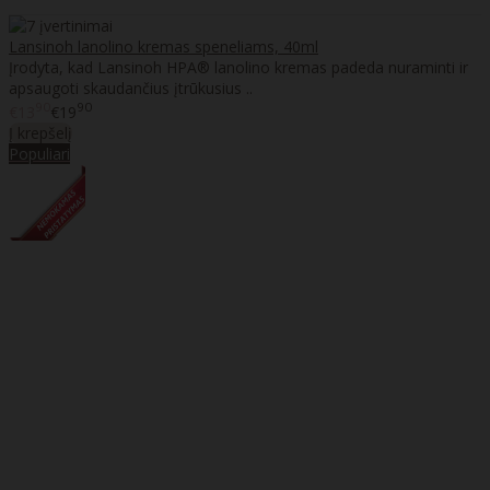
Lansinoh lanolino kremas speneliams, 40ml
Įrodyta, kad Lansinoh HPA® lanolino kremas padeda nuraminti ir
apsaugoti skaudančius įtrūkusius ..
90
90
€13
€19
Į krepšelį
Populiari