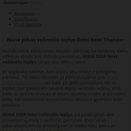
Gamintojas:
NUNA
Aprašymas
Specifikacija
(0) Atsiliepimai
Nuna pilkas vežimėlio lopšys Demi Next Thunder
Apniukusiame ankstyvosios tėvystės įkarštyje, kai kasdienių darbų
atlikimas atrodo kaip didžiulis pasiekimas,
NUNA DEMI Next
vežimėlio lopšys
tampa jūsų bilietu į laisvę.
Jis apgalvotai sukurtas, kad atitiktų jūsų stiliaus ir patogumo
poreikius. Per kelias sekundes jis primontuojamas prie
NUNA
DEMI Next vežimėlio
, ant kurio jūs galite primontuoti net du
lopšius, kad galėtumėte naudoti dvynių vežimėlio režimą, arba
kartu su vyresnio broliuko ar sesers sportine sėdyne ar stovėjimo
lenta, kad atitiktumėte besikeičiančius šeimos ir gyvenimo būdo
poreikius.
NUNA DEMI Next vežimėlio lopšys
yra pasakojimas apie
išsivadavimą, meilę ir neribotas galimybes. Atėjo laikas
užkandžiams mieste ar tiesiog naršyti butikų lobių gausą su