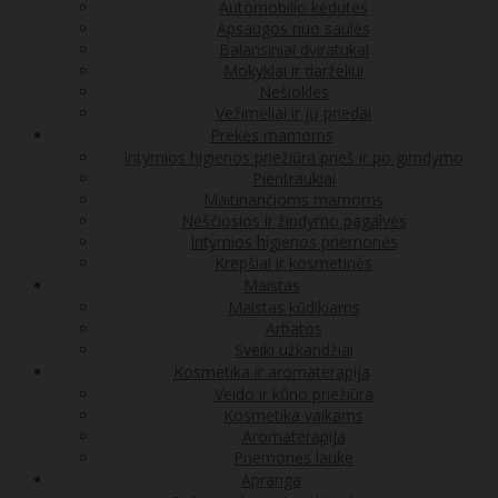
Automobilio kėdutės
Apsaugos nuo saulės
Balansiniai dviratukai
Mokyklai ir darželiui
Nešioklės
Vežimėliai ir jų priedai
Prekės mamoms
Intymios higienos priežiūra prieš ir po gimdymo
Pientraukiai
Maitinančioms mamoms
Nėščiosios ir žindymo pagalvės
Intymios higienos priemonės
Krepšiai ir kosmetinės
Maistas
Maistas kūdikiams
Arbatos
Sveiki užkandžiai
Kosmetika ir aromaterapija
Veido ir kūno priežiūra
Kosmetika vaikams
Aromaterapija
Priemonės lauke
Apranga