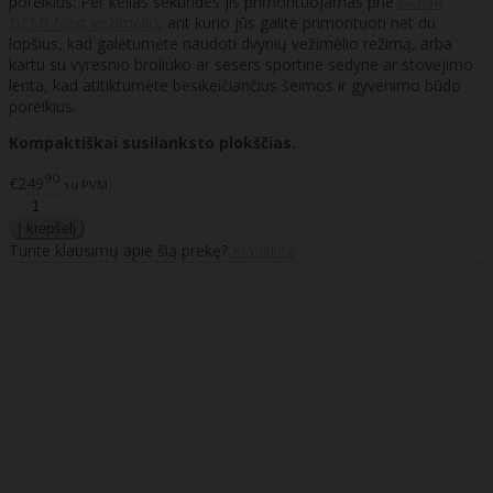
poreikius. Per kelias sekundes jis primontuojamas prie
NUNA
DEMI Next vežimėlio
, ant kurio jūs galite primontuoti net du
lopšius, kad galėtumėte naudoti dvynių vežimėlio režimą, arba
kartu su vyresnio broliuko ar sesers sportine sėdyne ar stovėjimo
lenta, kad atitiktumėte besikeičiančius šeimos ir gyvenimo būdo
poreikius.
Kompaktiškai susilanksto plokščias.
90
€249
su PVM
Turite klausimų apie šią prekę?
Klauskite