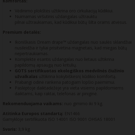
Komfortas:
Vėdinimo plokštės užtikrina oro cirkuliaciją kūdikiui.
Nuimamas viršutinis uždangalas užtrauktu
pilnai užtraukiamas, kad kūdikiui būtų šilta orams atvėsus.
Premium detalės:
Ikoniškasis Dream drape™ uždangalas nuo saulės sklandžiai
nusileidžia ir tyliai prisitvirtina magnetais, kad miegas būtų
nepertraukiamas.
Komplekte esantis uždangalas nuo lietaus užtikrina
papildomą apsaugą nuo kritulių.
GOTS sertifikuotas ekologiškos medvilnės čiužinio
užvalkalas
užtikrina kokybiškesnį kūdikio komfortą.
Prabangi odinė rankena patogiam lopšio paėmimui.
Paslėptoje daiktadėžėje yra vieta visiems papildomiems
daiktams, kaip raktai, telefonas ar piniginė.
Rekomenduojama vaikams:
nuo gimimo iki 9 kg.
Atitinka Europos standartą:
EN1466
Gamykloje sertifikuota ISO 14001 ISO 9001 OHSAS 18001
Svoris:
3,9 kg.