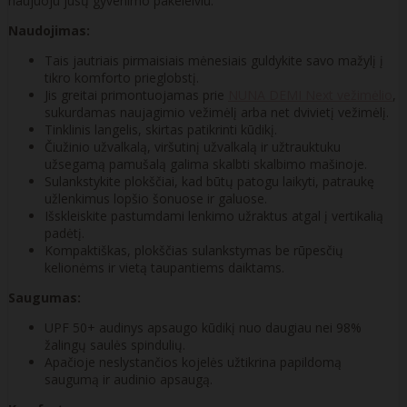
naujuoju jūsų gyvenimo pakeleiviu.
Naudojimas:
Tais jautriais pirmaisiais mėnesiais guldykite savo mažylį į
tikro komforto prieglobstį.
Jis greitai primontuojamas prie
NUNA DEMI Next vežimėlio
,
sukurdamas naujagimio vežimėlį arba net dvivietį vežimėlį.
Tinklinis langelis, skirtas patikrinti kūdikį.
Čiužinio užvalkalą, viršutinį užvalkalą ir užtrauktuku
užsegamą pamušalą galima skalbti skalbimo mašinoje.
Sulankstykite plokščiai, kad būtų patogu laikyti, patraukę
užlenkimus lopšio šonuose ir galuose.
Išskleiskite pastumdami lenkimo užraktus atgal į vertikalią
padėtį.
Kompaktiškas, plokščias sulankstymas be rūpesčių
kelionėms ir vietą taupantiems daiktams.
Saugumas:
UPF 50+ audinys apsaugo kūdikį nuo daugiau nei 98%
žalingų saulės spindulių.
Apačioje neslystančios kojelės užtikrina papildomą
saugumą ir audinio apsaugą.