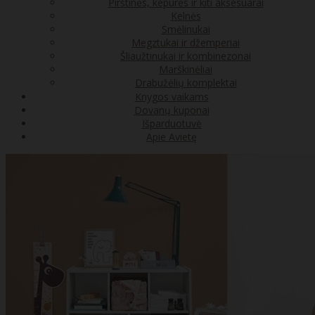
Pirštinės, kepurės ir kiti aksesuarai
Kelnės
Smėlinukai
Megztukai ir džemperiai
Šliaužtinukai ir kombinezonai
Marškinėliai
Drabužėlių komplektai
Knygos vaikams
Dovanų kuponai
Išparduotuvė
Apie Avietę