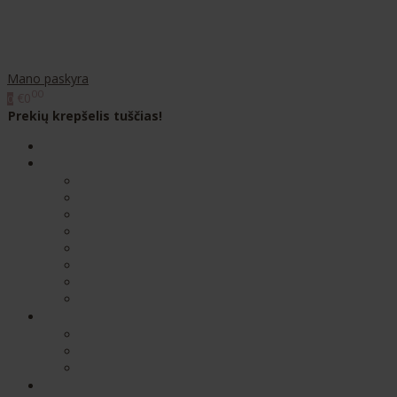
Mano paskyra
00
€0
0
Prekių krepšelis tuščias!