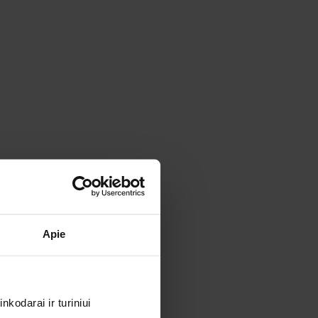
Apie
kodarai ir turiniui