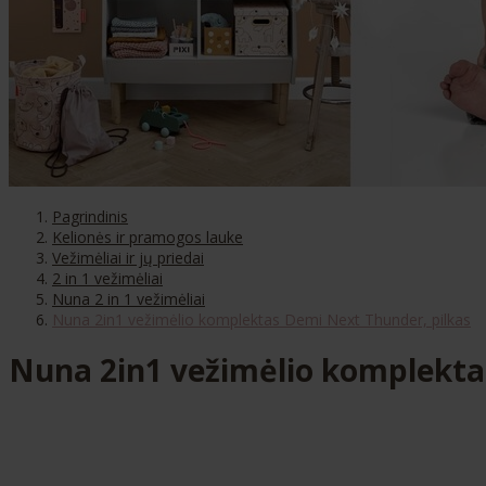
Pagrindinis
Kelionės ir pramogos lauke
Vežimėliai ir jų priedai
2 in 1 vežimėliai
Nuna 2 in 1 vežimėliai
Nuna 2in1 vežimėlio komplektas Demi Next Thunder, pilkas
Nuna 2in1 vežimėlio komplekta