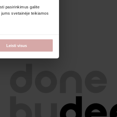
sti pasirinkimus galite
i jums svetainėje teikiamos
Leisti visus