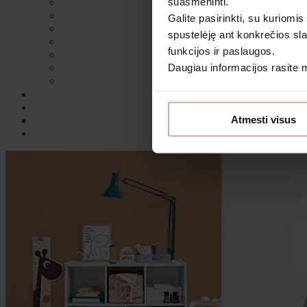
suasmeninti.
Galite pasirinkti, su kuriomis
spustelėję ant konkrečios sla
funkcijos ir paslaugos.
Daugiau informacijos rasite
Sutin
Atmesti visus
Daugiau i