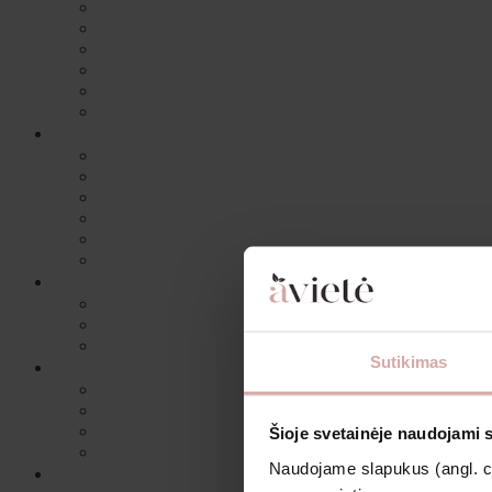
Sutikimas
Šioje svetainėje naudojami 
Naudojame slapukus (angl. coo