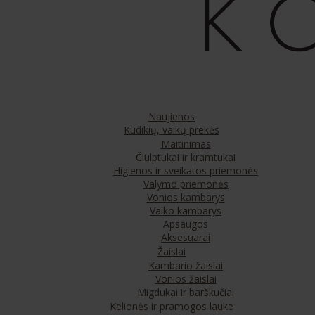
Naujienos
Kūdikių, vaikų prekės
Maitinimas
Čiulptukai ir kramtukai
Higienos ir sveikatos priemonės
Valymo priemonės
Vonios kambarys
Vaiko kambarys
Apsaugos
Aksesuarai
Žaislai
Kambario žaislai
Vonios žaislai
Migdukai ir barškučiai
Kelionės ir pramogos lauke