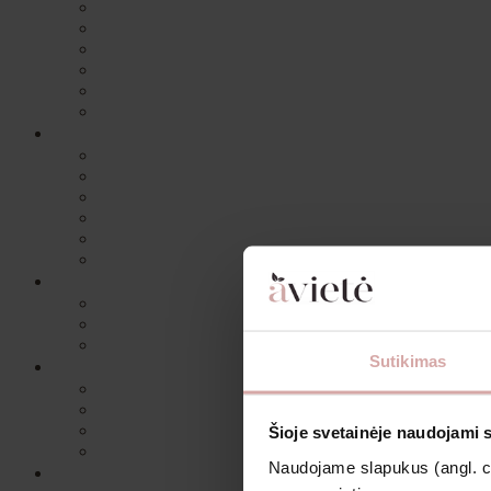
Sutikimas
Šioje svetainėje naudojami 
Naudojame slapukus (angl. coo