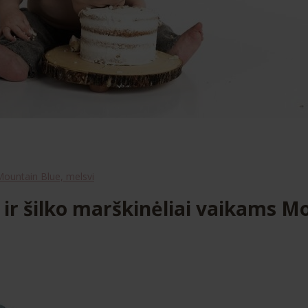
 Mountain Blue, melsvi
 ir šilko marškinėliai vaikams M