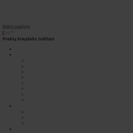
Mano paskyra
00
€0
0
Prekių krepšelis tuščias!