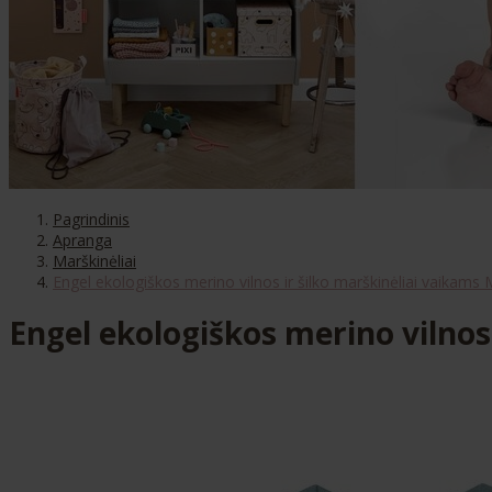
Pagrindinis
Apranga
Marškinėliai
Engel ekologiškos merino vilnos ir šilko marškinėliai vaikams
Engel ekologiškos merino vilnos