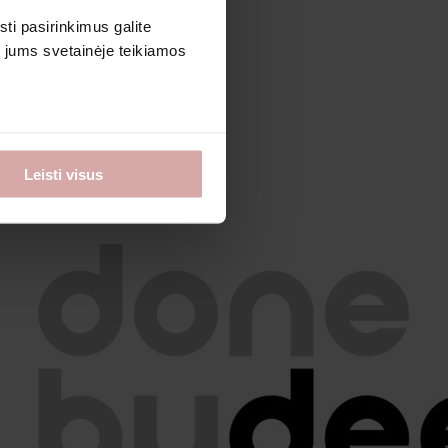
sti pasirinkimus galite
i jums svetainėje teikiamos
Leisti visus