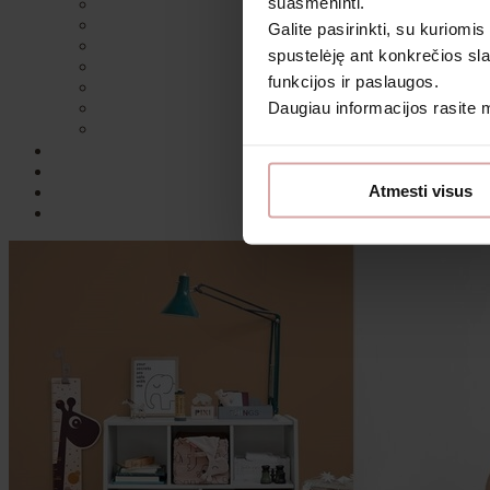
suasmeninti.
Galite pasirinkti, su kuriomis
spustelėję ant konkrečios sla
funkcijos ir paslaugos.
Daugiau informacijos rasite
Sutin
Atmesti visus
Daugiau i