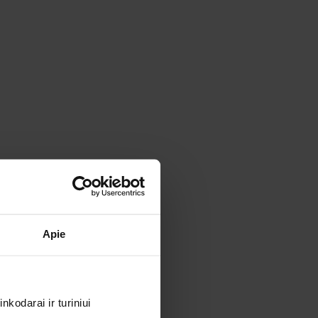
Apie
kodarai ir turiniui