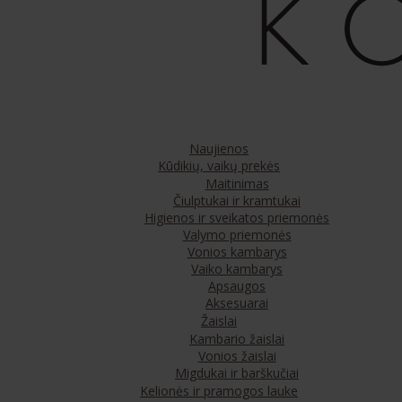
Naujienos
Kūdikių, vaikų prekės
Maitinimas
Čiulptukai ir kramtukai
Higienos ir sveikatos priemonės
Valymo priemonės
Vonios kambarys
Vaiko kambarys
Apsaugos
Aksesuarai
Žaislai
Kambario žaislai
Vonios žaislai
Migdukai ir barškučiai
Kelionės ir pramogos lauke