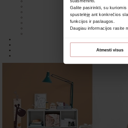
suasmeninti.
Galite pasirinkti, su kuriomis
spustelėję ant konkrečios sla
funkcijos ir paslaugos.
Daugiau informacijos rasite
Sutin
Atmesti visus
Daugiau i