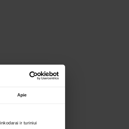
Apie
kodarai ir turiniui