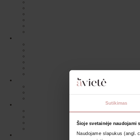
Sutikimas
Šioje svetainėje naudojami 
Naudojame slapukus (angl. coo