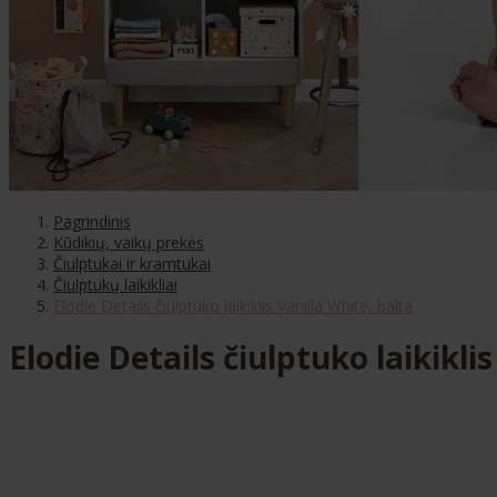
Pagrindinis
Kūdikių, vaikų prekės
Čiulptukai ir kramtukai
Čiulptukų laikikliai
Elodie Details čiulptuko laikiklis Vanilla White, balta
Elodie Details čiulptuko laikikli