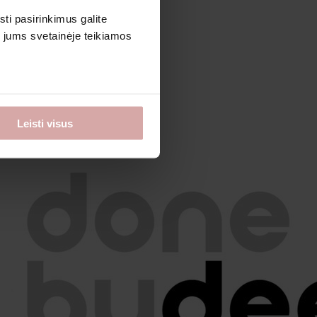
sti pasirinkimus galite
i jums svetainėje teikiamos
Leisti visus