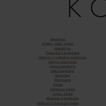
Naujienos
Kūdikių, vaikų prekės
Maitinimas
Čiulptukai ir kramtukai
Higienos ir sveikatos priemonės
Valymo priemonės
Vonios kambarys
Vaiko kambarys
Apsaugos
Aksesuarai
Žaislai
Kambario žaislai
Vonios žaislai
Migdukai ir barškučiai
Kelionės ir pramogos lauke