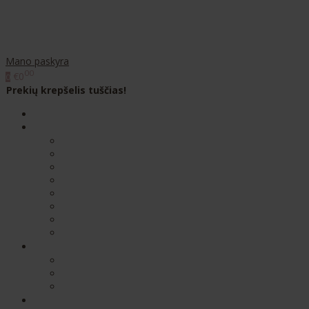
Mano paskyra
00
€0
0
Prekių krepšelis tuščias!