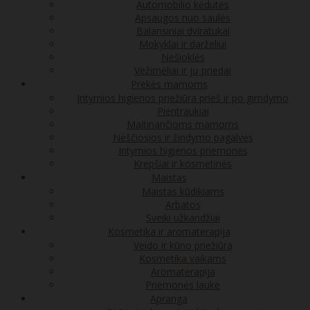
Automobilio kėdutės
Apsaugos nuo saulės
Balansiniai dviratukai
Mokyklai ir darželiui
Nešioklės
Vežimėliai ir jų priedai
Prekės mamoms
Intymios higienos priežiūra prieš ir po gimdymo
Pientraukiai
Maitinančioms mamoms
Nėščiosios ir žindymo pagalvės
Intymios higienos priemonės
Krepšiai ir kosmetinės
Maistas
Maistas kūdikiams
Arbatos
Sveiki užkandžiai
Kosmetika ir aromaterapija
Veido ir kūno priežiūra
Kosmetika vaikams
Aromaterapija
Priemonės lauke
Apranga