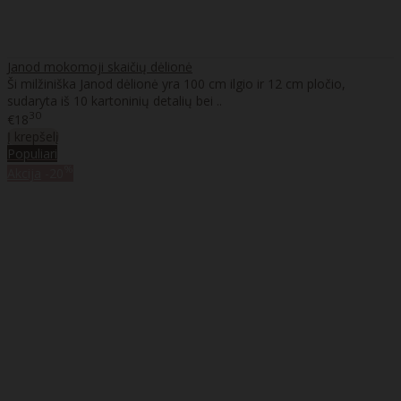
Janod mokomoji skaičių dėlionė
Ši milžiniška Janod dėlionė yra 100 cm ilgio ir 12 cm pločio,
sudaryta iš 10 kartoninių detalių bei ..
30
€18
Į krepšelį
Populiari
%
Akcija
-20