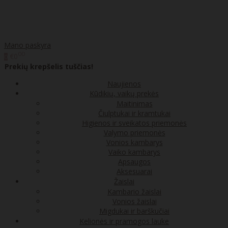
Mano paskyra
00
€0
0
Prekių krepšelis tuščias!
Naujienos
Kūdikių, vaikų prekės
Maitinimas
Čiulptukai ir kramtukai
Higienos ir sveikatos priemonės
Valymo priemonės
Vonios kambarys
Vaiko kambarys
Apsaugos
Aksesuarai
Žaislai
Kambario žaislai
Vonios žaislai
Migdukai ir barškučiai
Kelionės ir pramogos lauke