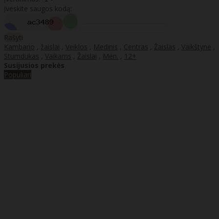
Įveskite saugos kodą:
Rašyti
Kambario
,
žaislai
,
Veiklos
,
Medinis
,
Centras
,
Žaislas
,
Vaikštynė
,
Stumdukas
,
Vaikams
,
Žaislai
,
Mėn.
,
12+
Susijusios prekės
Populiari