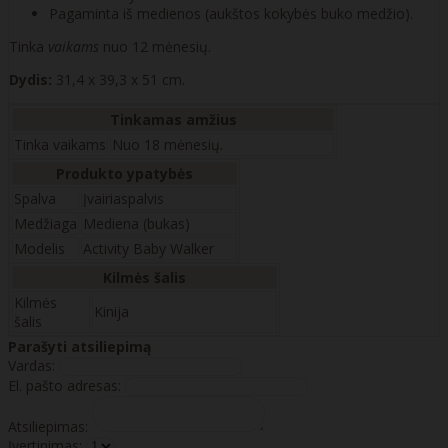
Pagaminta iš medienos (aukštos kokybės buko medžio).
Tinka
vaikams
nuo 12 mėnesių.
Dydis:
31,4 x 39,3 x 51 cm.
Tinkamas amžius
Tinka vaikams
Nuo 18 mėnesių.
Produkto ypatybės
Spalva
Įvairiaspalvis
Medžiaga
Mediena (bukas)
Modelis
Activity Baby Walker
Kilmės šalis
Kilmės
Kinija
šalis
Parašyti atsiliepimą
Vardas:
El. pašto adresas:
Atsiliepimas:
Įvertinimas: