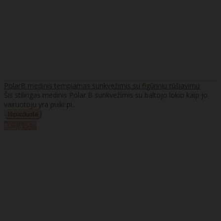
PolarB medinis tempiamas sunkvežimis su figūriniu rūšiavimu
Šis stilingas medinis Polar B sunkvežimis su baltojo lokio kaip jo
vairuotoju yra puiki pi..
%
Akcija
-5