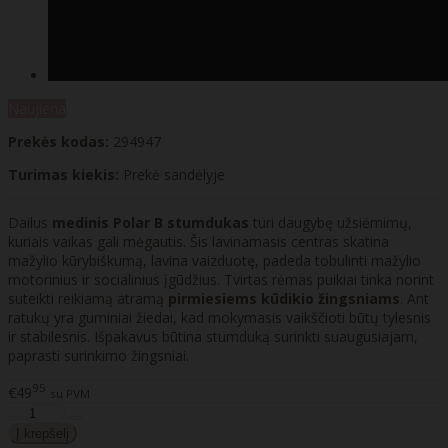
Naujiena
Prekės kodas:
294947
Turimas kiekis:
Prekė sandėlyje
Dailus
medinis Polar B stumdukas
turi daugybę užsiėmimų,
kuriais vaikas gali mėgautis. Šis lavinamasis centras skatina
mažylio kūrybiškumą, lavina vaizduotę, padeda tobulinti mažylio
motorinius ir socialinius įgūdžius. Tvirtas rėmas puikiai tinka norint
suteikti reikiamą atramą
pirmiesiems kūdikio žingsniams
. Ant
ratukų yra guminiai žiedai, kad mokymasis vaikščioti būtų tylesnis
ir stabilesnis. Išpakavus būtina stumduką surinkti suaugusiajam,
paprasti surinkimo žingsniai.
95
€49
su PVM