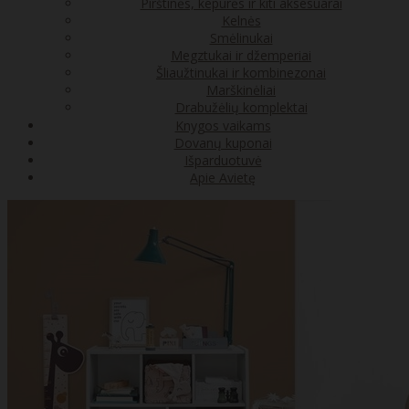
Pirštinės, kepurės ir kiti aksesuarai
Kelnės
Smėlinukai
Megztukai ir džemperiai
Šliaužtinukai ir kombinezonai
Marškinėliai
Drabužėlių komplektai
Knygos vaikams
Dovanų kuponai
Išparduotuvė
Apie Avietę