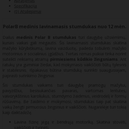
Aprašymas
Specifikacija
(0) Atsiliepimai
PolarB medinis lavinamasis stumdukas nuo 12 mėn.
Dailus
medinis Polar B stumdukas
turi daugybę užsiėmimų,
kuriais vaikas gali mėgautis. Šis lavinamasis stumdukas skatina
mažylio kūrybiškumą, lavina vaizduotę, padeda tobulinti mažylio
motorinius ir socialinius įgūdžius. Tvirtas rėmas puikiai tinka norint
suteikti reikiamą atramą
pirmiesiems kūdikio žingsniams
. Ant
ratukų yra guminiai žiedai, kad mokymasis vaikščioti būtų tylesnis
ir stabilesnis. Išpakavus būtina stumduką surinkti suaugusiajam,
paprasti surinkimo žingsniai.
Šis stumdukas vaikams turi daugybę pramogų mažyliui,
pavyzdžiui, besisukančias pavaras, vartomas lentutes,
vaivorykštinius karoliukus, stumdymo žaidimus, veidrodėlį ir formų
rūšiavimą. Be žaidimo ir mokymosi, stumdukas taip pat skatina
vaiką žengti pirmuosius žingsnius ir vaikščioti. Nugarėlėje turi tokią
kaip daiktadėžę.
Lavina fizinę jėgą ir bendrąją motoriką. Skatina stovėti,
vaikščioti ir tyrinėti.