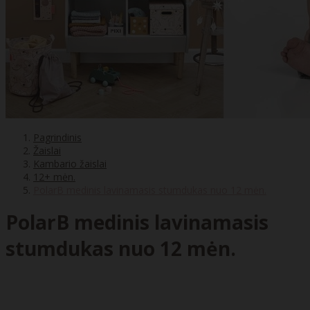
Pagrindinis
Žaislai
Kambario žaislai
12+ mėn.
PolarB medinis lavinamasis stumdukas nuo 12 mėn.
PolarB medinis lavinamasis
stumdukas nuo 12 mėn.