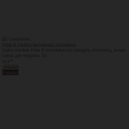
Polar B medinis lavinamasis stumdukas
Dailus medinis Polar B stumdukas turi daugybę užsiėmimų, kuriais
vaikas gali mėgautis. Šis..
95
€54
Į krepšelį
Populiari