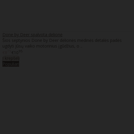
Done by Deer spalvota dėlionė
Šios septynios Done by Deer dėlionės medinės detalės padės
ugdyti Jūsų vaiko motorinius įgūdžius, o ..
75
95
€8
€10
Į krepšelį
Populiari