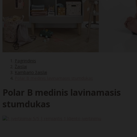
Pagrindinis
Žaislai
Kambario žaislai
Polar B medinis lavinamasis stumdukas
Polar B medinis lavinamasis
stumdukas
5
/5 | remiantis
1
kliento įvertinimu