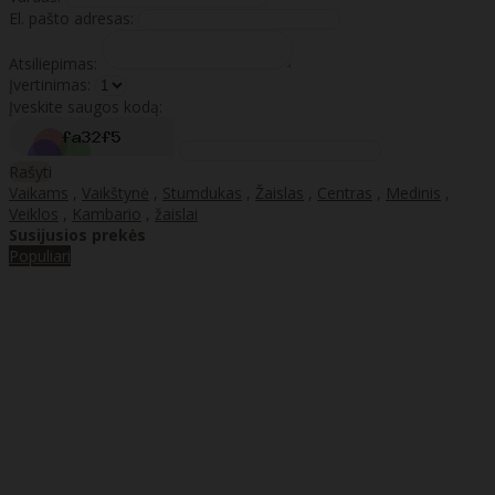
El. pašto adresas:
Atsiliepimas:
Įvertinimas:
Įveskite saugos kodą:
Rašyti
Vaikams
,
Vaikštynė
,
Stumdukas
,
Žaislas
,
Centras
,
Medinis
,
Veiklos
,
Kambario
,
žaislai
Susijusios prekės
Populiari