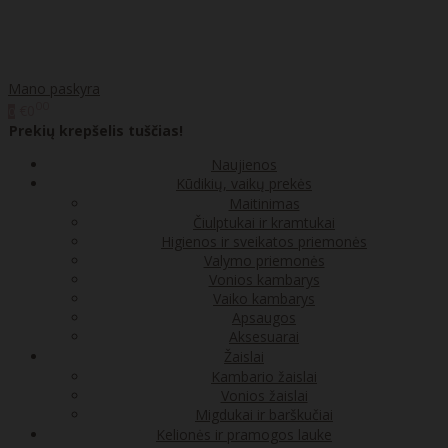
Mano paskyra
00
€0
0
Prekių krepšelis tuščias!
Naujienos
Kūdikių, vaikų prekės
Maitinimas
Čiulptukai ir kramtukai
Higienos ir sveikatos priemonės
Valymo priemonės
Vonios kambarys
Vaiko kambarys
Apsaugos
Aksesuarai
Žaislai
Kambario žaislai
Vonios žaislai
Migdukai ir barškučiai
Kelionės ir pramogos lauke