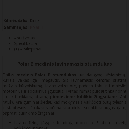
Kilmės šalis:
Kinija
Gamintojas:
Polar B
Aprašymas
Specifikacija
(1) Atsiliepimai
Polar B medinis lavinamasis stumdukas
Dailus
medinis Polar B stumdukas
turi daugybę užsiėmimų,
kuriais vaikas gali mėgautis. Šis lavinamasis centras skatina
mažylio kūrybiškumą, lavina vaizduotę, padeda tobulinti mažylio
motorinius ir socialinius įgūdžius. Tvirtas rėmas puikiai tinka norint
suteikti reikiamą atramą
pirmiesiems kūdikio žingsniams
. Ant
ratukų yra guminiai žiedai, kad mokymasis vaikščioti būtų tylesnis
ir stabilesnis. Išpakavus būtina stumduką surinkti suaugusiajam,
paprasti surinkimo žingsniai.
Lavina fizinę jėgą ir bendrąją motoriką. Skatina stovėti,
vaikščioti ir tyrinėti.