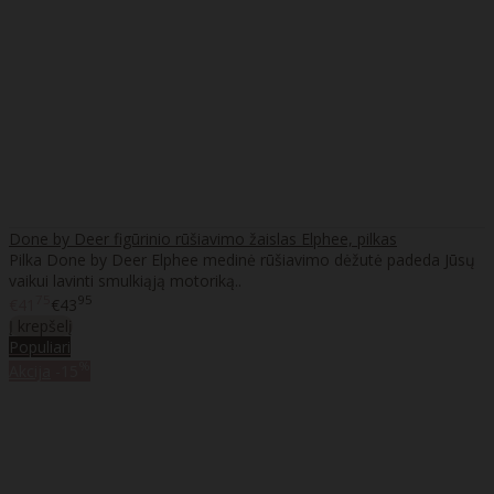
Done by Deer figūrinio rūšiavimo žaislas Elphee, pilkas
Pilka Done by Deer Elphee medinė rūšiavimo dėžutė padeda Jūsų
vaikui lavinti smulkiąją motoriką..
75
95
€41
€43
Į krepšelį
Populiari
%
Akcija
-15