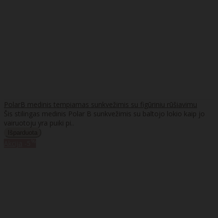
PolarB medinis tempiamas sunkvežimis su figūriniu rūšiavimu
Šis stilingas medinis Polar B sunkvežimis su baltojo lokio kaip jo
vairuotoju yra puiki pi..
%
Akcija
-5