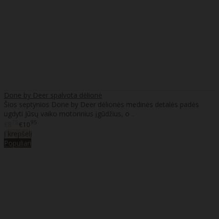
Done by Deer spalvota dėlionė
Šios septynios Done by Deer dėlionės medinės detalės padės
ugdyti Jūsų vaiko motorinius įgūdžius, o ..
75
95
€8
€10
Į krepšelį
Populiari