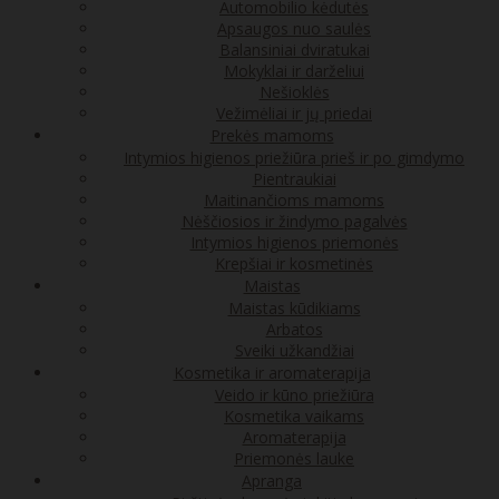
Automobilio kėdutės
Apsaugos nuo saulės
Balansiniai dviratukai
Mokyklai ir darželiui
Nešioklės
Vežimėliai ir jų priedai
Prekės mamoms
Intymios higienos priežiūra prieš ir po gimdymo
Pientraukiai
Maitinančioms mamoms
Nėščiosios ir žindymo pagalvės
Intymios higienos priemonės
Krepšiai ir kosmetinės
Maistas
Maistas kūdikiams
Arbatos
Sveiki užkandžiai
Kosmetika ir aromaterapija
Veido ir kūno priežiūra
Kosmetika vaikams
Aromaterapija
Priemonės lauke
Apranga