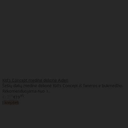
Kid's Concept medinė dėlionė Aiden
Šešių dalių medinė dėlionė Kid's Concept iš faneros ir bukmedžio.
Rekomenduojama nuo 1..
95
95
€12
€19
Į krepšelį