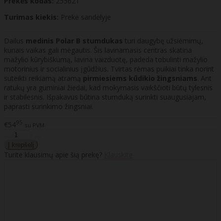
Prekės kodas:
255621
Turimas kiekis:
Prekė sandėlyje
Dailus
medinis Polar B stumdukas
turi daugybę užsiėmimų,
kuriais vaikas gali mėgautis. Šis lavinamasis centras skatina
mažylio kūrybiškumą, lavina vaizduotę, padeda tobulinti mažylio
motorinius ir socialinius įgūdžius. Tvirtas rėmas puikiai tinka norint
suteikti reikiamą atramą
pirmiesiems kūdikio žingsniams
. Ant
ratukų yra guminiai žiedai, kad mokymasis vaikščioti būtų tylesnis
ir stabilesnis. Išpakavus būtina stumduką surinkti suaugusiajam,
paprasti surinkimo žingsniai.
95
€54
su PVM
Turite klausimų apie šią prekę?
Klauskite