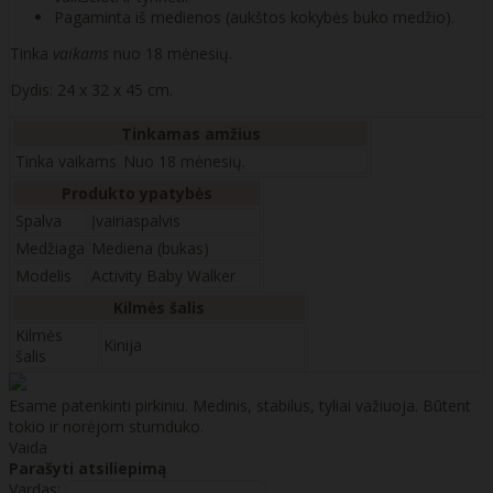
Pagaminta iš medienos (aukštos kokybės buko medžio).
Tinka
vaikams
nuo 18 mėnesių.
Dydis: 24 x 32 x 45 cm.
Tinkamas amžius
Tinka vaikams
Nuo 18 mėnesių.
Produkto ypatybės
Spalva
Įvairiaspalvis
Medžiaga
Mediena (bukas)
Modelis
Activity Baby Walker
Kilmės šalis
Kilmės
Kinija
šalis
Esame patenkinti pirkiniu. Medinis, stabilus, tyliai važiuoja. Būtent
tokio ir norėjom stumduko.
Vaida
Parašyti atsiliepimą
Vardas: