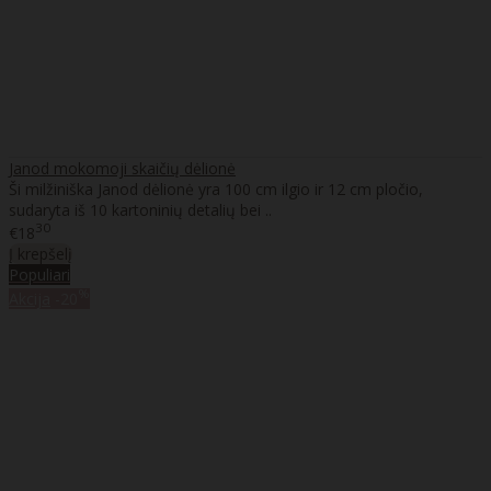
Janod mokomoji skaičių dėlionė
Ši milžiniška Janod dėlionė yra 100 cm ilgio ir 12 cm pločio,
sudaryta iš 10 kartoninių detalių bei ..
30
€18
Į krepšelį
Populiari
%
Akcija
-20