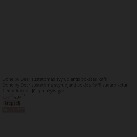
Done by Deer sustatomas svyruojantis bokštas Raffi
Done by Deer sustatomą svyruojantį bokštą Raffi sudaro keturi
žiedai, kuriuos Jūsų mažylis gali..
70
95
€29
€34
Į krepšelį
%
Akcija
-35