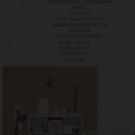
Pirštinės, kepurės ir kiti aksesuarai
Kelnės
Smėlinukai
Megztukai ir džemperiai
Šliaužtinukai ir kombinezonai
Marškinėliai
Drabužėlių komplektai
Knygos vaikams
Dovanų kuponai
Išparduotuvė
Apie Avietę