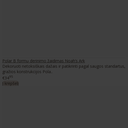
Polar B formų derinimo žaidimas Noah’s Ark
Dekoruoti netoksiškais dažais ir patikrinti pagal saugos standartus,
gražios konstrukcijos Pola..
95
€34
Į krepšelį