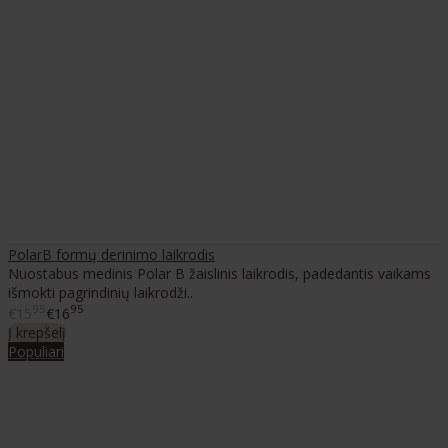
PolarB formų derinimo laikrodis
Nuostabus medinis Polar B žaislinis laikrodis, padedantis vaikams
išmokti pagrindinių laikrodži..
95
95
€15
€16
Į krepšelį
Populiari