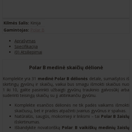
Kilmės šalis:
Kinija
Gamintojas:
Polar B
Aprašymas
Specifikacija
(0) Atsiliepimai
Polar B medinė skaičių dėlionė
Komplekte yra 31
medinė Polar B dėlionės
detalė, sumaišytos iš
skirtingų gyvūnų ir skaičių, vaikui bus smagu išmokti skaičius nuo
1 iki 10, galite pasirinkti užbaigti gyvūnų traukinio galvosūkį arba
suderinti teisingą skaičių su jį atitinkančiu gyvūnu.
Komplekte esančios dėlionės ne tik padės vaikams išmokti
skaičiusų, bet ir pradės atpažinti įvairius gyvūnus ir spalvas.
Natūralūs, saugūs, mokomieji ir linksmi – tai
Polar B
žaislų
išskirtinumas.
Išbandykite novatorišką
Polar B
vaikiškų medinių žaislų