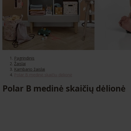
Pagrindinis
Žaislai
Kambario žaislai
Polar B medinė skaičių dėlionė
Polar B medinė skaičių dėlionė