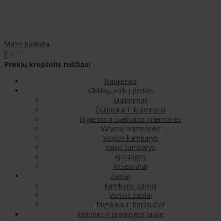
Mano paskyra
00
€0
0
Prekių krepšelis tuščias!
Naujienos
Kūdikių, vaikų prekės
Maitinimas
Čiulptukai ir kramtukai
Higienos ir sveikatos priemonės
Valymo priemonės
Vonios kambarys
Vaiko kambarys
Apsaugos
Aksesuarai
Žaislai
Kambario žaislai
Vonios žaislai
Migdukai ir barškučiai
Kelionės ir pramogos lauke