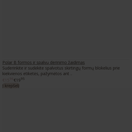
Polar B formos ir spalvų derinimo žaidimas
Suderinkite ir sudėkite spalvotus skirtingų formų blokelius prie
kiekvienos etiketės, pažymėtos ant ..
96
95
€15
€19
Į krepšelį