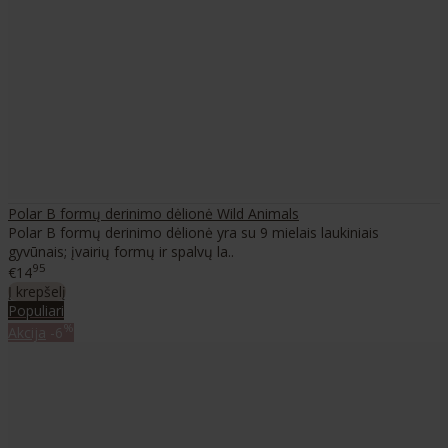
Polar B formų derinimo dėlionė Wild Animals
Polar B formų derinimo dėlionė yra su 9 mielais laukiniais
gyvūnais; įvairių formų ir spalvų la..
95
€14
Į krepšelį
Populiari
%
Akcija
-6