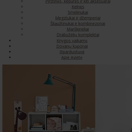
Pirštinės, kepurės ir kiti aksesuarai
Kelnės
Smėlinukai
Megztukai ir džemperiai
Šliaužtinukai ir kombinezonai
Marškinėliai
Drabužėlių komplektai
Knygos vaikams
Dovanų kuponai
Išparduotuvė
Apie Avietę