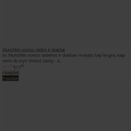
Munchkin vonios raidės ir skaičiai
Su Munchkin vonios raidėmis ir skaičiais mokytis taip lengva, kaip
viens-du-trys! Vonios žaislą - a..
95
95
€11
€13
Į krepšelį
Populiari