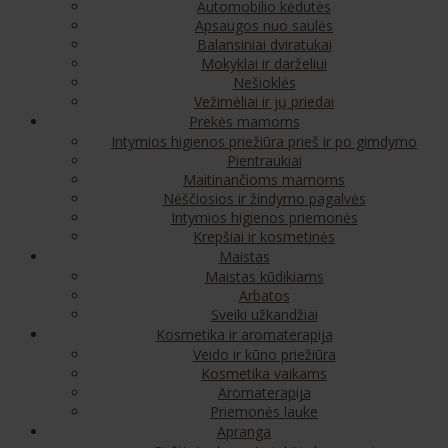
Automobilio kėdutės
Apsaugos nuo saulės
Balansiniai dviratukai
Mokyklai ir darželiui
Nešioklės
Vežimėliai ir jų priedai
Prekės mamoms
Intymios higienos priežiūra prieš ir po gimdymo
Pientraukiai
Maitinančioms mamoms
Nėščiosios ir žindymo pagalvės
Intymios higienos priemonės
Krepšiai ir kosmetinės
Maistas
Maistas kūdikiams
Arbatos
Sveiki užkandžiai
Kosmetika ir aromaterapija
Veido ir kūno priežiūra
Kosmetika vaikams
Aromaterapija
Priemonės lauke
Apranga