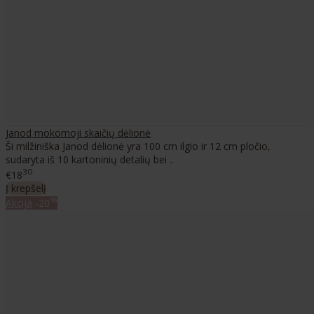
Janod mokomoji skaičių dėlionė
Ši milžiniška Janod dėlionė yra 100 cm ilgio ir 12 cm pločio,
sudaryta iš 10 kartoninių detalių bei ..
30
€18
Į krepšelį
%
Akcija
-20