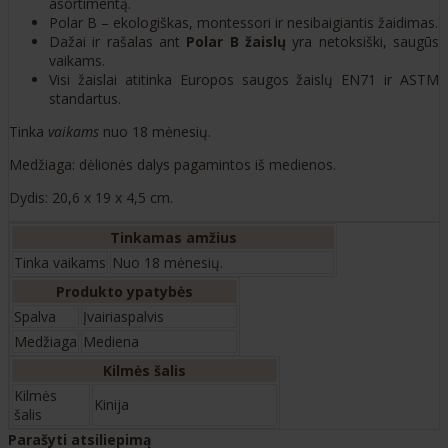
asortimentą.
Polar B – ekologiškas, montessori ir nesibaigiantis žaidimas.
Dažai ir rašalas ant
Polar B žaislų
yra netoksiški, saugūs
vaikams.
Visi žaislai atitinka Europos saugos žaislų EN71 ir ASTM
standartus.
Tinka
vaikams
nuo 18 mėnesių.
Medžiaga: dėlionės dalys pagamintos iš medienos.
Dydis: 20,6 x 19 x 4,5 cm.
Tinkamas amžius
Tinka vaikams
Nuo 18 mėnesių.
Produkto ypatybės
Spalva
Įvairiaspalvis
Medžiaga
Mediena
Kilmės šalis
Kilmės
Kinija
šalis
Parašyti atsiliepimą