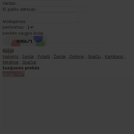
Vardas:
El. pašto adresas:
Atsiliepimas:
Įvertinimas:
Įveskite saugos kodą:
Rašyti
Vaikams
,
žaislai
,
Polarb
,
Žaislai
,
Dėlionė
,
Skaičių
,
Kambario
,
Mediniai
,
Skaičiai
Susijusios prekės
%
Akcija
-14