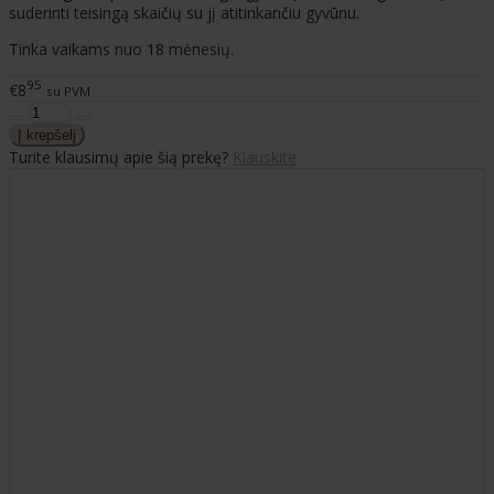
suderinti teisingą skaičių su jį atitinkančiu gyvūnu.
Tinka vaikams nuo 18 mėnesių.
95
€8
su PVM
Turite klausimų apie šią prekę?
Klauskite