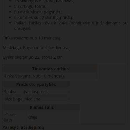
25 skirtingos 5 spalvų kaladėlės;
5 skirtingų formų;
Su dvisluoksniu pagrindu.;
6 kortelės su 12 skirtingų raštų;
Puikus žaislas tėvų ir vaikų bendravimui ir žaidimams su
draugais.
Tinka
vaikams
nuo 18 mėnesių.
Medžiaga: Pagaminta iš medienos.
Dydis: skersmuo 22, storis 2 cm.
Tinkamas amžius
Tinka vaikams
Nuo 18 mėnesių.
Produkto ypatybės
Spalva
Įvairiaspalvis
Medžiaga
Mediena
Kilmės šalis
Kilmės
Kinija
šalis
Parašyti atsiliepimą