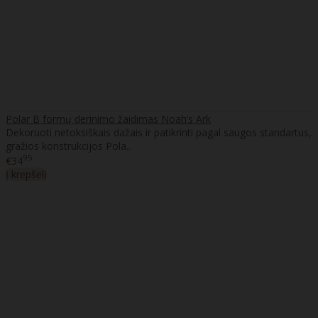
Polar B formų derinimo žaidimas Noah’s Ark
Dekoruoti netoksiškais dažais ir patikrinti pagal saugos standartus,
gražios konstrukcijos Pola..
95
€34
Į krepšelį