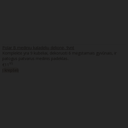
Polar B medinių kaladėlių dėlionė, 9vnt
Komplekte yra 9 kubeliai, dekoruoti 6 mėgstamais gyvūnais, ir
patogus patvarus medinis padėklas..
95
€11
Į krepšelį