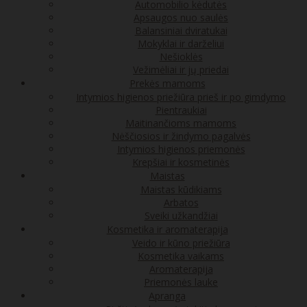
Automobilio kėdutės
Apsaugos nuo saulės
Balansiniai dviratukai
Mokyklai ir darželiui
Nešioklės
Vežimėliai ir jų priedai
Prekės mamoms
Intymios higienos priežiūra prieš ir po gimdymo
Pientraukiai
Maitinančioms mamoms
Nėščiosios ir žindymo pagalvės
Intymios higienos priemonės
Krepšiai ir kosmetinės
Maistas
Maistas kūdikiams
Arbatos
Sveiki užkandžiai
Kosmetika ir aromaterapija
Veido ir kūno priežiūra
Kosmetika vaikams
Aromaterapija
Priemonės lauke
Apranga