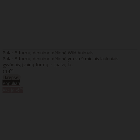
Polar B formų derinimo dėlionė Wild Animals
Polar B formų derinimo dėlionė yra su 9 mielais laukiniais
gyvūnais; įvairių formų ir spalvų la..
95
€14
Į krepšelį
Populiari
%
Akcija
-6