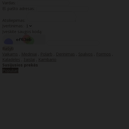
Vardas:
El. pašto adresas:
Atsiliepimas:
Įvertinimas:
Įveskite saugos kodą:
Rašyti
Vaikams
,
Mediniai
,
Polarb
,
Derinimas
,
Spalvos
,
Formos
,
Kaladėlės
,
žaislai
,
Kambario
Susijusios prekės
Populiari