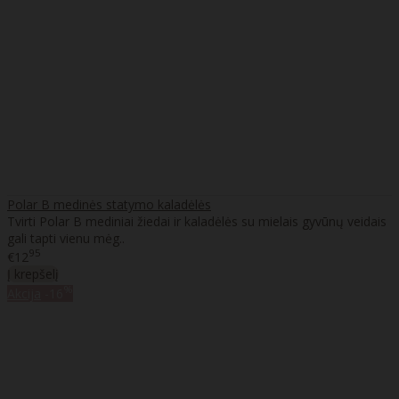
Polar B medinės statymo kaladėlės
Tvirti Polar B mediniai žiedai ir kaladėlės su mielais gyvūnų veidais
gali tapti vienu mėg..
95
€12
Į krepšelį
%
Akcija
-16