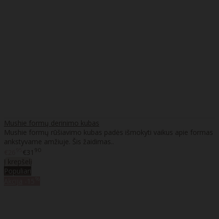
Mushie formų derinimo kubas
Mushie formų rūšiavimo kubas padės išmokyti vaikus apie formas
ankstyvame amžiuje. Šis žaidimas..
95
90
€26
€31
Į krepšelį
Populiari
%
Akcija
-15