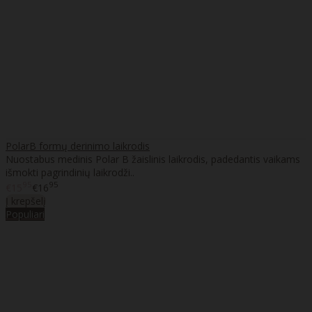
PolarB formų derinimo laikrodis
Nuostabus medinis Polar B žaislinis laikrodis, padedantis vaikams
išmokti pagrindinių laikrodži..
95
95
€15
€16
Į krepšelį
Populiari