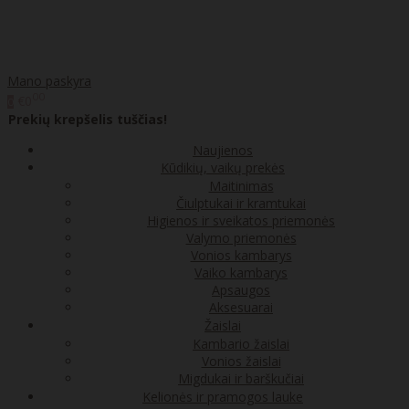
Mano paskyra
00
€0
0
Prekių krepšelis tuščias!
Naujienos
Kūdikių, vaikų prekės
Maitinimas
Čiulptukai ir kramtukai
Higienos ir sveikatos priemonės
Valymo priemonės
Vonios kambarys
Vaiko kambarys
Apsaugos
Aksesuarai
Žaislai
Kambario žaislai
Vonios žaislai
Migdukai ir barškučiai
Kelionės ir pramogos lauke