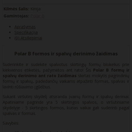
Kilmės šalis:
Kinija
Gamintojas:
Polar B
Aprašymas
Specifikacija
(0) Atsiliepimai
Polar B formos ir spalvų derinimo žaidimas
Suderinkite ir sudėkite spalvotus skirtingų formų blokelius prie
kiekvienos etiketės, pažymėtos ant rato! Šis
Polar B formų ir
spalvų derinimo ant rato žaidimas
skirtas mokytis pagrindinių
formų ir spalvų, padedančių vaikams atpažinti formas, spalvas ir
lavinti rūšiavimo įgūdžius.
Sukant viršutinį skydelį atsiranda įvairių formų ir spalvų deriniai.
Apatiniame pagrinde yra 5 skirtingos spalvos, o viršutiniame
skydelyje - 5 skirtingos formos, kurias vaikai gali suderinti pagal
spalvas ir formas.
Savybės: