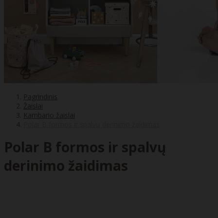
Pagrindinis
Žaislai
Kambario žaislai
Polar B formos ir spalvų derinimo žaidimas
Polar B formos ir spalvų
derinimo žaidimas