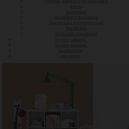
Pirštinės, kepurės ir kiti aksesuarai
Kelnės
Smėlinukai
Megztukai ir džemperiai
Šliaužtinukai ir kombinezonai
Marškinėliai
Drabužėlių komplektai
Knygos vaikams
Dovanų kuponai
Išparduotuvė
Apie Avietę