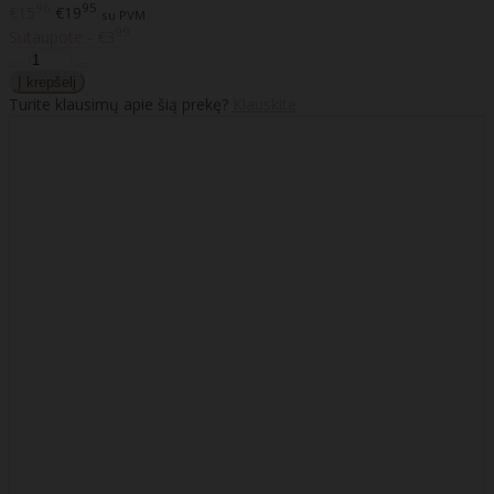
96
95
€15
€19
su PVM
99
Sutaupote - €3
Turite klausimų apie šią prekę?
Klauskite