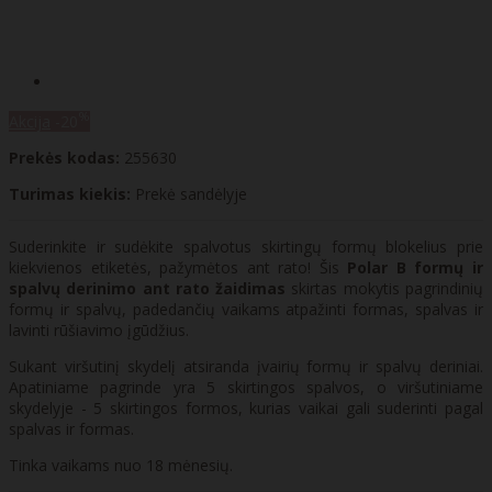
%
Akcija
-20
Prekės kodas:
255630
Turimas kiekis:
Prekė sandėlyje
Suderinkite ir sudėkite spalvotus skirtingų formų blokelius prie
kiekvienos etiketės, pažymėtos ant rato! Šis
Polar B formų ir
spalvų derinimo ant rato žaidimas
skirtas mokytis pagrindinių
formų ir spalvų, padedančių vaikams atpažinti formas, spalvas ir
lavinti rūšiavimo įgūdžius.
Sukant viršutinį skydelį atsiranda įvairių formų ir spalvų deriniai.
Apatiniame pagrinde yra 5 skirtingos spalvos, o viršutiniame
skydelyje - 5 skirtingos formos, kurias vaikai gali suderinti pagal
spalvas ir formas.
Tinka vaikams nuo 18 mėnesių.