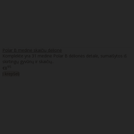
Polar B medinė skaičių dėlionė
Komplekte yra 31 medinė Polar B dėlionės detalė, sumaišytos iš
skirtingų gyvūnų ir skaičių..
95
€8
Į krepšelį