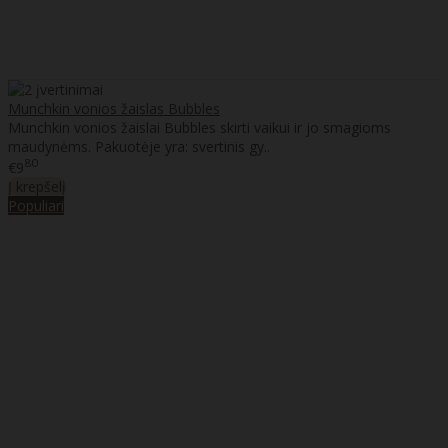
Munchkin vonios žaislas Bubbles
Munchkin vonios žaislai Bubbles skirti vaikui ir jo smagioms
maudynėms. Pakuotėje yra: svertinis gy..
80
€9
Į krepšelį
Populiari