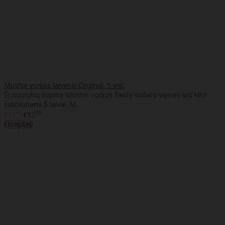
Mushie vonios laiveliai Original, 5 vnt.
Šį nuotykių kupiną Mushie vonios žaislą sudaro vienas ant kito
sukraunami 5 laivai. M..
90
95
€11
€12
Į krepšelį