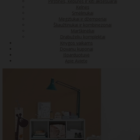
Pirštinės, kepurės ir kiti aksesuarai
Kelnės
Smėlinukai
Megztukai ir džemperiai
Šliaužtinukai ir kombinezonai
Marškinėliai
Drabužėlių komplektai
Knygos vaikams
Dovanų kuponai
Išparduotuvė
Apie Avietę