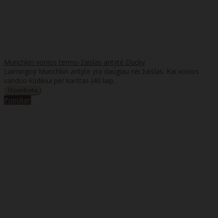
Munchkin vonios termo-žaislas antytė Ducky
Laimingoji Munchkin antytė yra daugiau nei žaislas. Kai vonios
vanduo kūdikiui per karštas (40 laip..
Populiari