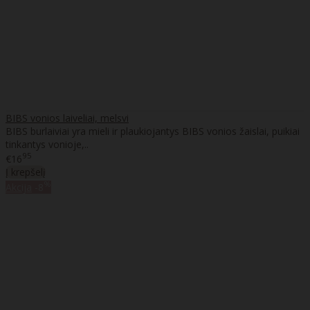
BIBS vonios laiveliai, melsvi
BIBS burlaiviai yra mieli ir plaukiojantys BIBS vonios žaislai, puikiai
tinkantys vonioje,..
95
€16
Į krepšelį
%
Akcija
-8