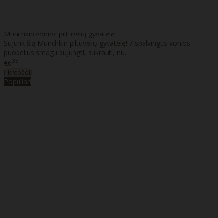
Munchkin vonios piltuvėlių gyvatėlė
Sujunk šią Munchkin piltuvėlių gyvatėlę! 7 spalvingus vonios
puodelius smagu sujungti, sukrauti, nu..
35
€6
Į krepšelį
Populiari