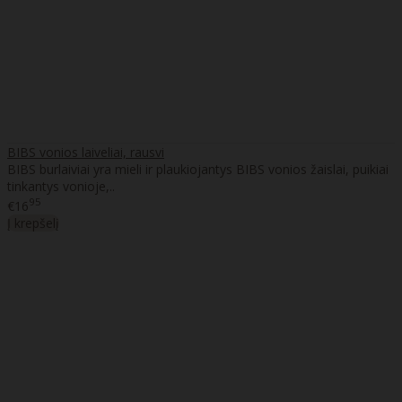
BIBS vonios laiveliai, rausvi
BIBS burlaiviai yra mieli ir plaukiojantys BIBS vonios žaislai, puikiai
tinkantys vonioje,..
95
€16
Į krepšelį