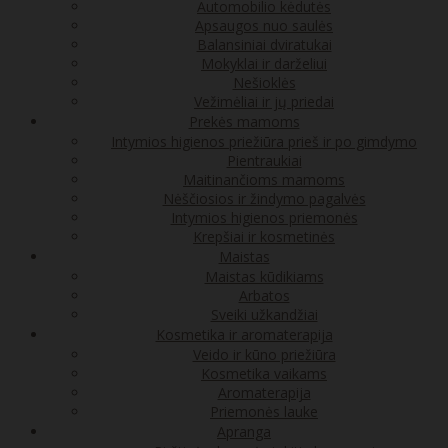
Automobilio kėdutės
Apsaugos nuo saulės
Balansiniai dviratukai
Mokyklai ir darželiui
Nešioklės
Vežimėliai ir jų priedai
Prekės mamoms
Intymios higienos priežiūra prieš ir po gimdymo
Pientraukiai
Maitinančioms mamoms
Nėščiosios ir žindymo pagalvės
Intymios higienos priemonės
Krepšiai ir kosmetinės
Maistas
Maistas kūdikiams
Arbatos
Sveiki užkandžiai
Kosmetika ir aromaterapija
Veido ir kūno priežiūra
Kosmetika vaikams
Aromaterapija
Priemonės lauke
Apranga