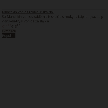
Munchkin vonios raidės ir skaičiai
Su Munchkin vonios raidėmis ir skaičiais mokytis taip lengva, kaip
viens-du-trys! Vonios žaislą - a..
95
95
€11
€13
Į krepšelį
Populiari