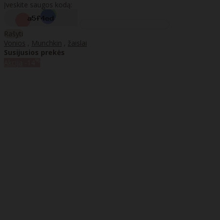
Įveskite saugos kodą:
Rašyti
Vonios
,
Munchkin
,
žaislai
Susijusios prekės
%
Akcija
-14