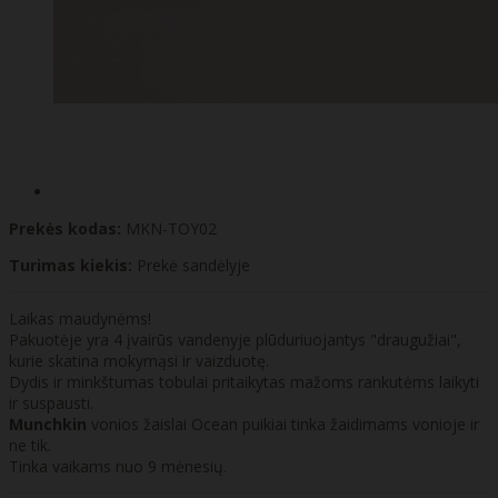
Prekės kodas:
MKN-TOY02
Turimas kiekis:
Prekė sandėlyje
Laikas maudynėms!
Pakuotėje yra 4 įvairūs vandenyje plūduriuojantys "draugužiai",
kurie skatina mokymąsi ir vaizduotę.
Dydis ir minkštumas tobulai pritaikytas mažoms rankutėms laikyti
ir suspausti.
Munchkin
vonios žaislai Ocean puikiai tinka žaidimams vonioje ir
ne tik.
Tinka vaikams nuo 9 mėnesių.