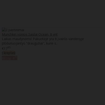
Munchkin vonios žaislai Ocean, 8 vnt
Laikas maudynėms! Pakuotėje yra 8 įvairūs vandenyje
plūduriuojantys "draugužiai", kurie s..
95
€17
Į krepšelį
%
Akcija
-8