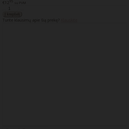
95
€12
su PVM
Turite klausimų apie šią prekę?
Klauskite