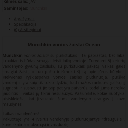
Kilmės šalis:
JAV
Gamintojas:
Munchkin
Aprašymas
Specifikacija
(0) Atsiliepimai
Munchkin vonios žaislai Ocean
Munchkin
vonios žaislai
su purkštukais - tai paprastas, bet labai
įtraukiantis būdas smagiai leisti laiką vonioje. Turėdami šį keturių
vandenyno gyvūnų žaisliukų su purkštukais paketą, vaikas galės
smagiai žaisti, o tuo pačiu ir išmokti šį tą apie jūros būtybes.
Kiekvienas ryškiaspalvis vonios žaislas plūduriuoja, purškia
vandenį ir yra kaip tik tokio dydžio, kad mažos rankutės galėtų jį
sugriebti ir suspausti. Jie taip pat yra patvarūs, todėl jums nereikia
jaudintis - vaikas jų tikrai nesulaužys. Pažiūrėkite, kokie nuotykiai
atsiskleidžia, kai įtraukiate šiuos vandenyno draugus į savo
maudynes!
Laikas maudynėms!
Pakuotėje yra 4 įvairūs vandenyje plūduriuojantys "draugužiai",
kurie skatina mokymąsi ir vaizduotę.