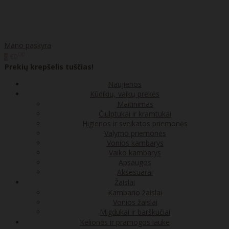
Mano paskyra
00
€0
0
Prekių krepšelis tuščias!
Naujienos
Kūdikių, vaikų prekės
Maitinimas
Čiulptukai ir kramtukai
Higienos ir sveikatos priemonės
Valymo priemonės
Vonios kambarys
Vaiko kambarys
Apsaugos
Aksesuarai
Žaislai
Kambario žaislai
Vonios žaislai
Migdukai ir barškučiai
Kelionės ir pramogos lauke