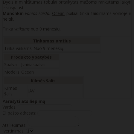
Dydis ir minkštumas tobulai pritaikytas mažoms rankutėms laikyti
ir suspausti.
Munchkin
vonios žaislai
Ocean
puikiai tinka žaidimams vonioje ir
ne tik.
Tinka
vaikams
nuo 9 mėnesių.
Tinkamas amžius
Tinka vaikams
Nuo 9 mėnesių.
Produkto ypatybės
Spalva
Įvairiaspalvis
Modelis
Ocean
Kilmės šalis
Kilmės
JAV
šalis
Parašyti atsiliepimą
Vardas:
El. pašto adresas:
Atsiliepimas:
Įvertinimas: