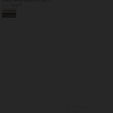
indelis skirtas pasemti ir pilti v..
95
50
€13
€14
Į krepšelį
Populiari