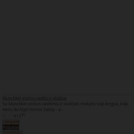
Munchkin vonios raidės ir skaičiai
Su Munchkin vonios raidėmis ir skaičiais mokytis taip lengva, kaip
viens-du-trys! Vonios žaislą - a..
95
95
€11
€13
Į krepšelį
Populiari
%
Akcija
-9