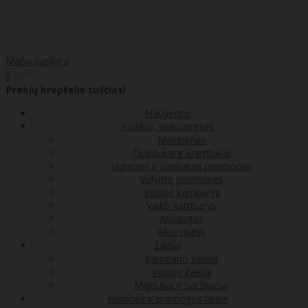
Mano paskyra
00
€0
0
Prekių krepšelis tuščias!
Naujienos
Kūdikių, vaikų prekės
Maitinimas
Čiulptukai ir kramtukai
Higienos ir sveikatos priemonės
Valymo priemonės
Vonios kambarys
Vaiko kambarys
Apsaugos
Aksesuarai
Žaislai
Kambario žaislai
Vonios žaislai
Migdukai ir barškučiai
Kelionės ir pramogos lauke