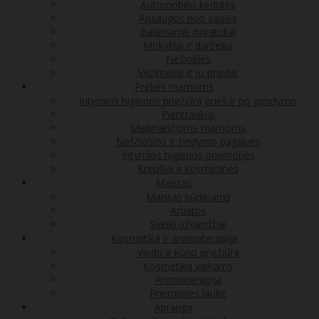
Automobilio kėdutės
Apsaugos nuo saulės
Balansiniai dviratukai
Mokyklai ir darželiui
Nešioklės
Vežimėliai ir jų priedai
Prekės mamoms
Intymios higienos priežiūra prieš ir po gimdymo
Pientraukiai
Maitinančioms mamoms
Nėščiosios ir žindymo pagalvės
Intymios higienos priemonės
Krepšiai ir kosmetinės
Maistas
Maistas kūdikiams
Arbatos
Sveiki užkandžiai
Kosmetika ir aromaterapija
Veido ir kūno priežiūra
Kosmetika vaikams
Aromaterapija
Priemonės lauke
Apranga