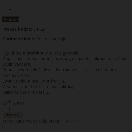
Populiari
Prekės kodas:
34728
Turimas kiekis:
Prekė sandėlyje
Sujunk šią
Munchkin
piltuvėlių gyvatėlę!
7 spalvingus vonios puodelius smagu sujungti, sukrauti, nukošti ir
užpilti vandeniu.
Puodeliai kompaktiškai susideda vienas į kitą, taip užimdami
mažiau vietos.
Lavina rankų ir akių koordinaciją.
Viršutinė taurė turi žaismingą suktuką.
Vaikams nuo 9 mėnesių.
35
€6
su PVM
Turite klausimų apie šią prekę?
Klauskite