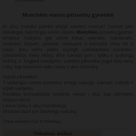
Munchkin vonios piltuvėlių gyvatėlė
Ar jūsų mažyliui patinka pilstyti vandenį vonioje? Tuomet jam
reikalingas žaismingas
vonios žaislas
.
Munchkin
piltuvėlių gyvatėlė
smalsius mažylius gali užimti kelias valandas, sukraunant,
tempiant, išliejant, pripilant, skalaujant ir kartojant viską vėl iš
naujo. Jūsų
vaikui
patiks sujungti įvairiaspalvius puodelius,
sukuriančius mielą vikšrą, arba sukrauti juos į ryškų ir spalvingą
bokštą, o, baigiant maudynes, sudėkite piltuvėlius pagal dydį vieną
į kitą, taip lavindami vaiko rankų ir akių motoriką.
Sujunk piltuvėlius!
7 spalvingus vonios puodelius smagu sujungti, sukrauti, nukošti ir
užpilti vandeniu.
Puodeliai kompaktiškai susideda vienas į kitą, taip užimdami
mažiau vietos.
Lavina rankų ir akių koordinaciją.
Viršutinė taurė turi žaismingą suktuką.
Tinka
vaikams
nuo 9 mėnesių.
Tinkamas amžius