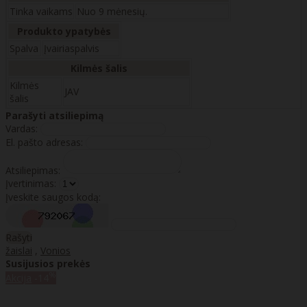
Tinka vaikams
Nuo 9 mėnesių.
Produkto ypatybės
Spalva
Įvairiaspalvis
Kilmės šalis
Kilmės
JAV
šalis
Parašyti atsiliepimą
Vardas:
El. pašto adresas:
Atsiliepimas:
Įvertinimas:
Įveskite saugos kodą:
Rašyti
žaislai
,
Vonios
Susijusios prekės
%
Akcija
-14