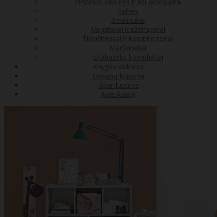
Pirštinės, kepurės ir kiti aksesuarai
Kelnės
Smėlinukai
Megztukai ir džemperiai
Šliaužtinukai ir kombinezonai
Marškinėliai
Drabužėlių komplektai
Knygos vaikams
Dovanų kuponai
Išparduotuvė
Apie Avietę