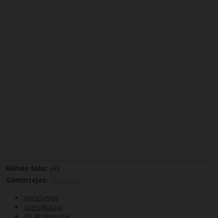
Kilmės šalis:
JAV
Gamintojas:
Munchkin
Aprašymas
Specifikacija
(0) Atsiliepimai