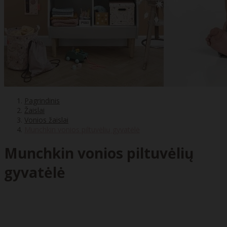
Pagrindinis
Žaislai
Vonios žaislai
Munchkin vonios piltuvėlių gyvatėlė
Munchkin vonios piltuvėlių
gyvatėlė