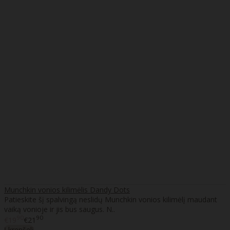
Munchkin vonios kilimėlis Dandy Dots
Patieskite šį spalvingą neslidų Munchkin vonios kilimėlį maudant
vaiką vonioje ir jis bus saugus. N..
90
90
€19
€21
Į krepšelį