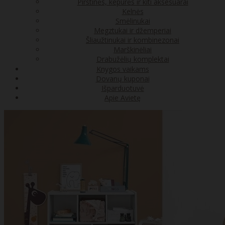
Pirštinės, kepurės ir kiti aksesuarai
Kelnės
Smėlinukai
Megztukai ir džemperiai
Šliaužtinukai ir kombinezonai
Marškinėliai
Drabužėlių komplektai
Knygos vaikams
Dovanų kuponai
Išparduotuvė
Apie Avietę