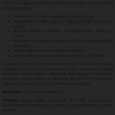
maistą, o dvigubu užsegimu reguliuojamas kaklo sagtis užtikrina
tobulą prigludimą.
Seilinukas turi kišenę išsiliejusiam maistui surinkti.
Reguliuojamas kaklo sagtis su dvigubu užsegimu, kad būtų
patogu.
Minkštas silikonas užtikrina, kad vaikui būtų patogu jį
nešioti.
Pagaminta iš maistinio silikono, be BPA ir kitų kenksmingų
medžiagų.
Lengva valyti šluoste arba plauti indaplovėje.
Žavinga mėlyna spalva su linksmu karvytės Doti motyvu.
Pagamintas iš minkšto, maistinio silikono be BPA ir kenksmingų
medžiagų, jis švelnus jūsų mažyliui ir lengvai nešiojamas. Tiesiog
nuvalykite arba įmeskite į indaplovę, kad lengvai išvalytumėte.
Žavingos mėlynos spalvos su žaismingu karvytės Doti motyvu šis
seilinukas suteikia žaismingumo kiekvienam valgymui.
Medžiaga:
100% maistinis silikonas.
Priežiūra:
Saugu plauti indaplovėje iki 100°C temperatūros.
Galima naudoti mikrobangų krosnelėje. Saugi temperatūra: -40°C
iki 230°C.