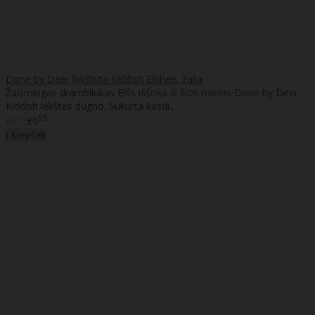
Done by Deer lėkštutė Kiddish Elphee, žalia
Žaismingas drambliukas Elfis iššoka iš šios mielos Done by Deer
Kiddish lėkštės dugno. Sukurta kasdi..
45
95
€8
€9
Į krepšelį