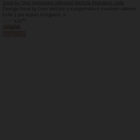
Done by Deer neslystanti silikoninė lėkštutė Peekaboo, ruda
Žavinga Done by Deer lėkštutė yra pagaminta iš maistinio silikono,
todėl ji yra atspari smūgiams, ti..
65
95
€17
€25
Į krepšelį
%
Akcija
-13