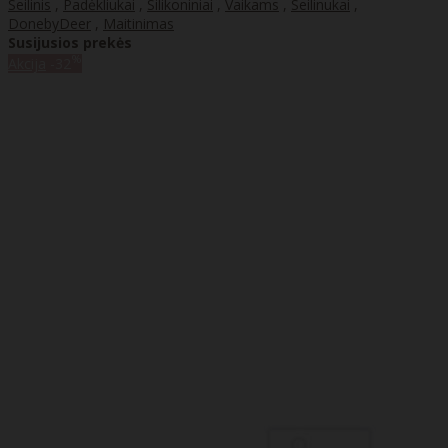
Seilinis
,
Padėkliukai
,
Silikoniniai
,
Vaikams
,
Seilinukai
,
DonebyDeer
,
Maitinimas
Susijusios prekės
%
Akcija
-32