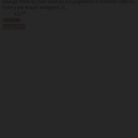
Žavinga Done by Deer lėkštutė yra pagaminta iš maistinio silikono,
todėl ji yra atspari smūgiams, ti..
65
95
€17
€25
Į krepšelį
%
Akcija
-32