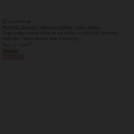
MUSHIE silikoninis seilinukas kūdikiui, įvairių spalvų
Tegul valgio metas būna be netvarkos su MUSHIE silikoniniu
seilinuku! Tinka vaikams nuo 6 mėnesių..
95
50
Nuo
€9
€14
Daugiau
%
Akcija
-15