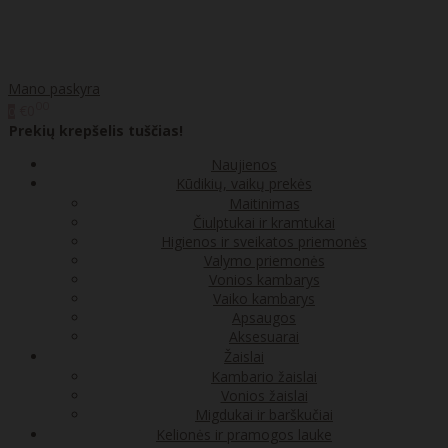
Mano paskyra
00
€0
0
Prekių krepšelis tuščias!
Naujienos
Kūdikių, vaikų prekės
Maitinimas
Čiulptukai ir kramtukai
Higienos ir sveikatos priemonės
Valymo priemonės
Vonios kambarys
Vaiko kambarys
Apsaugos
Aksesuarai
Žaislai
Kambario žaislai
Vonios žaislai
Migdukai ir barškučiai
Kelionės ir pramogos lauke