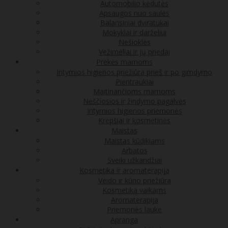
Automobilio kėdutės
Apsaugos nuo saulės
Balansiniai dviratukai
Mokyklai ir darželiui
Nešioklės
Vežimėliai ir jų priedai
Prekės mamoms
Intymios higienos priežiūra prieš ir po gimdymo
Pientraukiai
Maitinančioms mamoms
Nėščiosios ir žindymo pagalvės
Intymios higienos priemonės
Krepšiai ir kosmetinės
Maistas
Maistas kūdikiams
Arbatos
Sveiki užkandžiai
Kosmetika ir aromaterapija
Veido ir kūno priežiūra
Kosmetika vaikams
Aromaterapija
Priemonės lauke
Apranga