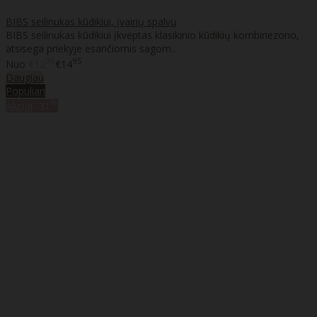
BIBS seilinukas kūdikiui, įvairių spalvų
BIBS seilinukas kūdikiui įkvėptas klasikinio kūdikių kombinezono,
atsisega priekyje esančiomis sagom..
95
95
Nuo
€12
€14
Daugiau
Populiari
%
Akcija
-31