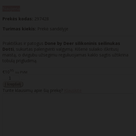
Naujiena
Prekės kodas:
297428
Turimas kiekis:
Prekė sandėlyje
Praktiškas ir patogus
Done by Deer silikoninis seilinukas
Dotti
, sukurtas palengvinti valgymą. Kišenė sulaiko iškritusį
maistą, o dvigubu užsegimu reguliuojamas kaklo sagtis užtikrina
tobulą prigludimą.
95
€10
su PVM
Turite klausimų apie šią prekę?
Klauskite