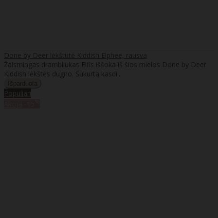
Done by Deer lėkštutė Kiddish Elphee, rausva
Žaismingas drambliukas Elfis iššoka iš šios mielos Done by Deer
Kiddish lėkštės dugno. Sukurta kasdi..
Populiari
%
Akcija
-15