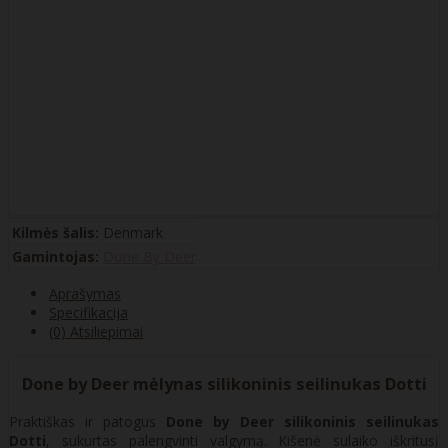
Kilmės šalis:
Denmark
Gamintojas:
Done By Deer
Aprašymas
Specifikacija
(0) Atsiliepimai
Done by Deer mėlynas silikoninis seilinukas Dotti
Praktiškas ir patogus
Done by Deer silikoninis seilinukas
Dotti
, sukurtas palengvinti valgymą. Kišenė sulaiko iškritusį