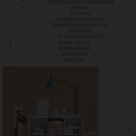
Pirštinės, kepurės ir kiti aksesuarai
Kelnės
Smėlinukai
Megztukai ir džemperiai
Šliaužtinukai ir kombinezonai
Marškinėliai
Drabužėlių komplektai
Knygos vaikams
Dovanų kuponai
Išparduotuvė
Apie Avietę