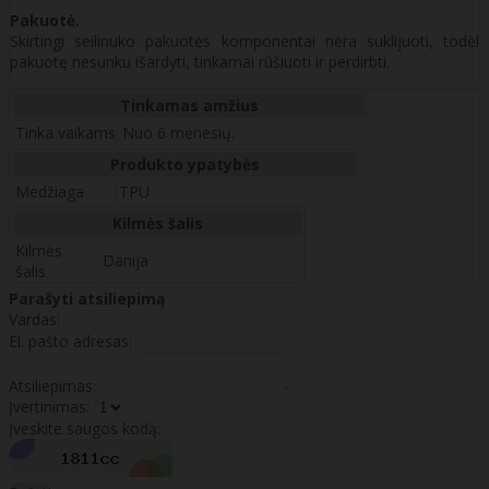
Pakuotė.
Skirtingi seilinuko pakuotės komponentai nėra suklijuoti, todėl
pakuotę nesunku išardyti, tinkamai rūšiuoti ir perdirbti.
Tinkamas amžius
Tinka vaikams
Nuo 6 mėnesių.
Produkto ypatybės
Medžiaga
TPU
Kilmės šalis
Kilmės
Danija
šalis
Parašyti atsiliepimą
Vardas:
El. pašto adresas:
Atsiliepimas:
Įvertinimas:
Įveskite saugos kodą: