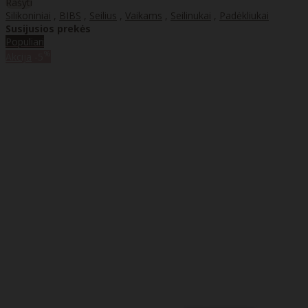
Rašyti
Silikoniniai
,
BIBS
,
Seilius
,
Vaikams
,
Seilinukai
,
Padėkliukai
Susijusios prekės
Populiari
%
Akcija
-5