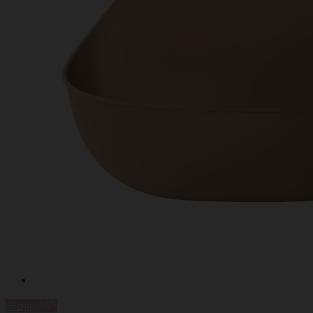
%
Akcija
-13