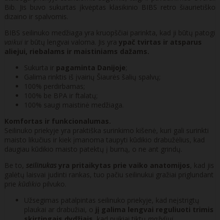
Bib. Jis buvo sukurtas įkvėptas klasikinio BIBS retro šiaurietiško
dizaino ir spalvomis.
BIBS seilinuko medžiaga yra kruopščiai parinkta, kad ji būtų patogi
vaikui
ir būtų lengvai valoma. Jis yra
ypač tvirtas ir atsparus
aliejui, riebalams ir maistiniams dažams.
Sukurta ir
pagaminta Danijoje
;
Galima rinktis iš įvairių Šiaurės šalių spalvų;
100% perdirbamas;
100% be BPA ir ftalatų;
100% saugi maistinė medžiaga.
Komfortas ir funkcionalumas.
Seilinuko priekyje yra praktiška surinkimo kišenė, kuri gali surinkti
maisto likučius ir kiek įmanoma taupyti kūdikio drabužėlius, kad
daugiau kūdikio maisto patektų į burną, o ne ant grindų.
Be to,
seilinukas
yra pritaikytas prie vaiko anatomijos
, kad jis
galėtų laisvai judinti rankas, tuo pačiu seilinukui gražiai priglundant
prie
kūdikio
pilvuko.
Užsegimas patalpintas seilinuko priekyje, kad neįstrigtų
plaukai ar drabužiai, o
jį galima lengvai reguliuoti trimis
skirtingais dydžiais
, kad puikiai tiktų
mažyliui
.