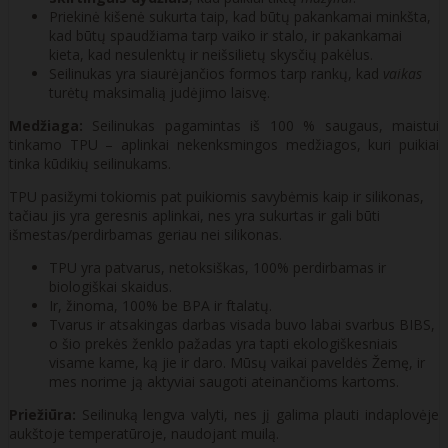
Priekinė kišenė sukurta taip, kad būtų pakankamai minkšta,
kad būtų spaudžiama tarp vaiko ir stalo, ir pakankamai
kieta, kad nesulenktų ir neišsilietų skysčių pakėlus.
Seilinukas yra siaurėjančios formos tarp rankų, kad
vaikas
turėtų maksimalią judėjimo laisvę.
Medžiaga:
Seilinukas pagamintas iš 100 % saugaus, maistui
tinkamo TPU – aplinkai nekenksmingos medžiagos, kuri puikiai
tinka kūdikių seilinukams.
TPU pasižymi tokiomis pat puikiomis savybėmis kaip ir silikonas,
tačiau jis yra geresnis aplinkai, nes yra sukurtas ir gali būti
išmestas/perdirbamas geriau nei silikonas.
TPU yra patvarus, netoksiškas, 100% perdirbamas ir
biologiškai skaidus.
Ir, žinoma, 100% be BPA ir ftalatų.
Tvarus ir atsakingas darbas visada buvo labai svarbus BIBS,
o šio prekės ženklo pažadas yra tapti ekologiškesniais
visame kame, ką jie ir daro. Mūsų vaikai paveldės Žemę, ir
mes norime ją aktyviai saugoti ateinančioms kartoms.
Priežiūra:
Seilinuką lengva valyti, nes jį galima plauti indaplovėje
aukštoje temperatūroje, naudojant muilą.