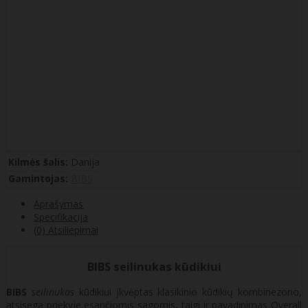
Kilmės šalis:
Danija
Gamintojas:
BIBS
Aprašymas
Specifikacija
(0) Atsiliepimai
BIBS seilinukas kūdikiui
BIBS
seilinukas
kūdikiui įkvėptas klasikinio kūdikių kombinezono,
atsisega priekyje esančiomis sagomis, taigi ir pavadinimas Overall