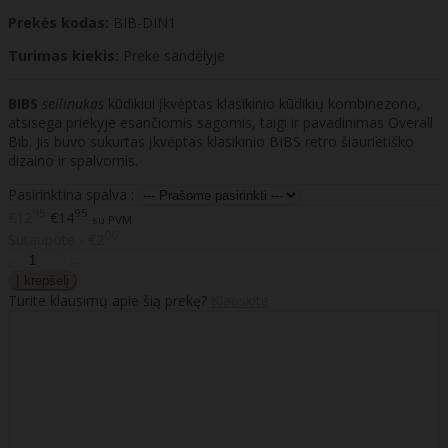
Prekės kodas:
BIB-DIN1
Turimas kiekis:
Prekė sandėlyje
BIBS
seilinukas
kūdikiui įkvėptas klasikinio kūdikių kombinezono,
atsisega priekyje esančiomis sagomis, taigi ir pavadinimas Overall
Bib. Jis buvo sukurtas įkvėptas klasikinio BIBS retro šiaurietiško
dizaino ir spalvomis.
Pasirinktina spalva :
95
95
€12
€14
su PVM
00
Sutaupote - €2
Turite klausimų apie šią prekę?
Klauskite