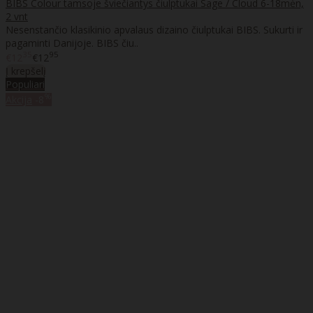
BIBS Colour tamsoje šviečiantys čiulptukai Sage / Cloud 6-18mėn,
2 vnt
Nesenstančio klasikinio apvalaus dizaino čiulptukai BIBS. Sukurti ir
pagaminti Danijoje. BIBS čiu..
35
95
€12
€12
Į krepšelį
Populiari
%
Akcija
-8