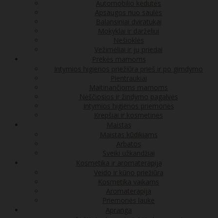
Automobilio kėdutės
Apsaugos nuo saulės
Balansiniai dviratukai
Mokyklai ir darželiui
Nešioklės
Vežimėliai ir jų priedai
Prekės mamoms
Intymios higienos priežiūra prieš ir po gimdymo
Pientraukiai
Maitinančioms mamoms
Nėščiosios ir žindymo pagalvės
Intymios higienos priemonės
Krepšiai ir kosmetinės
Maistas
Maistas kūdikiams
Arbatos
Sveiki užkandžiai
Kosmetika ir aromaterapija
Veido ir kūno priežiūra
Kosmetika vaikams
Aromaterapija
Priemonės lauke
Apranga