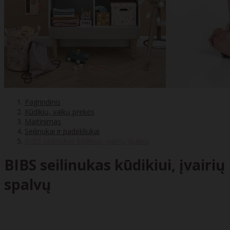
Pagrindinis
Kūdikių, vaikų prekės
Maitinimas
Seilinukai ir padėkliukai
BIBS seilinukas kūdikiui, įvairių spalvų
BIBS seilinukas kūdikiui, įvairių
spalvų