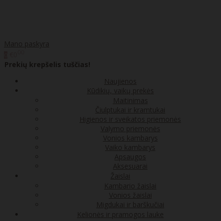
Mano paskyra
00
€0
0
Prekių krepšelis tuščias!
Naujienos
Kūdikių, vaikų prekės
Maitinimas
Čiulptukai ir kramtukai
Higienos ir sveikatos priemonės
Valymo priemonės
Vonios kambarys
Vaiko kambarys
Apsaugos
Aksesuarai
Žaislai
Kambario žaislai
Vonios žaislai
Migdukai ir barškučiai
Kelionės ir pramogos lauke