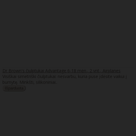
Dr Brown's čiulptukai Advantage 6-18 mėn., 2 vnt., Airplanes
Visiškai simetriški čiulptukai: nesvarbu, kuria puse įdėsite vaikui į
burnytę. Minkšti, silikoniniai..