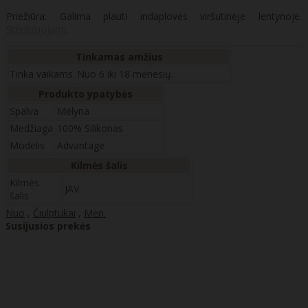
Priežiūra: Galima plauti indaplovės viršutinėje lentynoje.
Sterilizuojami
.
Tinkamas amžius
Tinka vaikams
Nuo 6 iki 18 mėnesių.
Produkto ypatybės
Spalva
Mėlyna
Medžiaga
100% Silikonas
Modelis
Advantage
Kilmės šalis
Kilmės
JAV
šalis
Nuo
,
Čiulptukai
,
Mėn.
Susijusios prekės