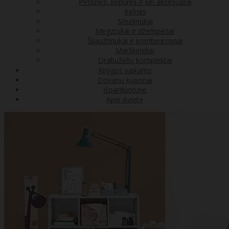
Pirštinės, kepurės ir kiti aksesuarai
Kelnės
Smėlinukai
Megztukai ir džemperiai
Šliaužtinukai ir kombinezonai
Marškinėliai
Drabužėlių komplektai
Knygos vaikams
Dovanų kuponai
Išparduotuvė
Apie Avietę