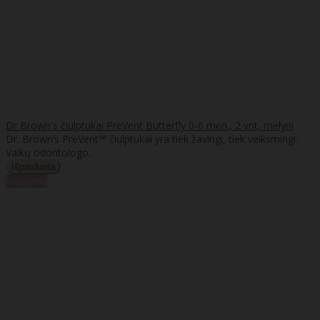
Dr Brown's čiulptukai PreVent Butterfly 0-6 mėn., 2 vnt, mėlyni
Dr. Brown’s PreVent™ čiulptukai yra tiek žavingi, tiek veiksmingi.
Vaikų odontologo..
Naujiena