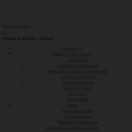
Mano paskyra
00
€0
0
Prekių krepšelis tuščias!
Naujienos
Kūdikių, vaikų prekės
Maitinimas
Čiulptukai ir kramtukai
Higienos ir sveikatos priemonės
Valymo priemonės
Vonios kambarys
Vaiko kambarys
Apsaugos
Aksesuarai
Žaislai
Kambario žaislai
Vonios žaislai
Migdukai ir barškučiai
Kelionės ir pramogos lauke