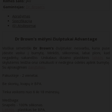
Kilmės šalis:
JAV
Gamintojas:
Dr. Brown's
Aprašymas
Specifikacija
(0) Atsiliepimai
Dr Brown's mėlyni čiulptukai Advantage
Visiškai simetriški
Dr Brown's
čiulptukai
: nesvarbu, kuria puse
įdėsite
vaikui
į burnytę. Minkšti, silikoniniai, labai ploni, kad
negadintų sakandžio. Unikalaus dizaino plastikinis
laikiklis
su
skylutėmis leidžia orui cirkuliuoti ir nedirgina odelės aplink burnytę.
Su apsauginiais
dangteliais
.
Pakuotėje - 2 vienetai.
Be skonių, kvapų ir BPA.
Tinka
vaikams
nuo 6 iki 18 mėnesių.
Medžiaga:
Snapelis - 100% silikonas.
Laikiklis
- plastikas be BPA.