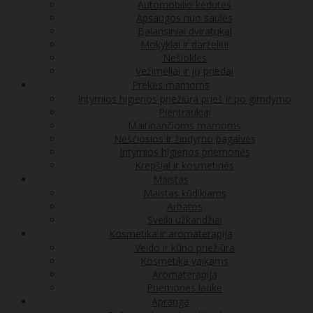
Automobilio kėdutės
Apsaugos nuo saulės
Balansiniai dviratukai
Mokyklai ir darželiui
Nešioklės
Vežimėliai ir jų priedai
Prekės mamoms
Intymios higienos priežiūra prieš ir po gimdymo
Pientraukiai
Maitinančioms mamoms
Nėščiosios ir žindymo pagalvės
Intymios higienos priemonės
Krepšiai ir kosmetinės
Maistas
Maistas kūdikiams
Arbatos
Sveiki užkandžiai
Kosmetika ir aromaterapija
Veido ir kūno priežiūra
Kosmetika vaikams
Aromaterapija
Priemonės lauke
Apranga