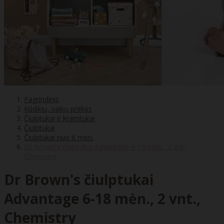
Pagrindinis
Kūdikių, vaikų prekės
Čiulptukai ir kramtukai
Čiulptukai
Čiulptukai nuo 6 mėn.
Dr Brown's čiulptukai Advantage 6-18 mėn., 2 vnt.,
Chemistry
Dr Brown's čiulptukai
Advantage 6-18 mėn., 2 vnt.,
Chemistry