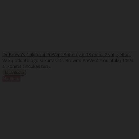
Dr Brown's čiulptukai PreVent Butterfly 6-18 mėn., 2 vnt, geltoni
Vaikų odontologo sukurtas Dr. Brown’s PreVent™ čiulptukų 100%
silikoninis žindukas turi ..
Naujiena