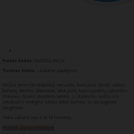
Prekės kodas:
PA22002-INTLX
Turimas kiekis:
Laukiame papildymo
Visiškai simetriški čiulptukai: nesvarbu, kuria puse įdėsite vaikui į
burnytę. Minkšti, silikoniniai, labai ploni, kad negadintų sąkandžio.
Unikalaus dizaino plastikinis laikiklis su skylutėmis leidžia orui
cirkuliuoti ir nedirgina odelės aplink burnytę. Su apsauginiais
dangteliais.
Tinka vaikams nuo 6 iki 18 mėnesių.
Pranešti, kai bus prekyboje