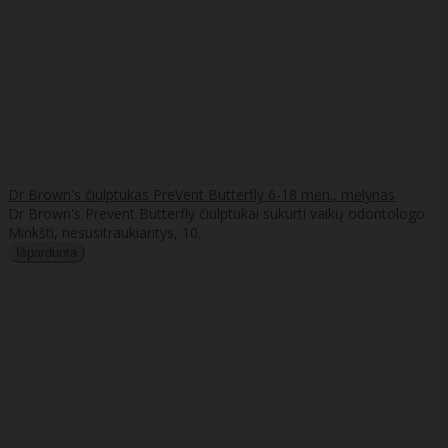
Dr Brown's čiulptukas PreVent Butterfly 6-18 mėn., mėlynas
Dr Brown's Prevent Butterfly čiulptukai sukurti vaikų odontologo.
Minkšti, nesusitraukiantys, 10..