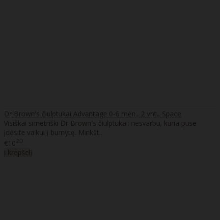
Dr Brown's čiulptukai Advantage 0-6 mėn., 2 vnt., Space
Visiškai simetriški Dr Brown's čiulptukai: nesvarbu, kuria puse
įdėsite vaikui į burnytę. Minkšt..
20
€10
Į krepšelį