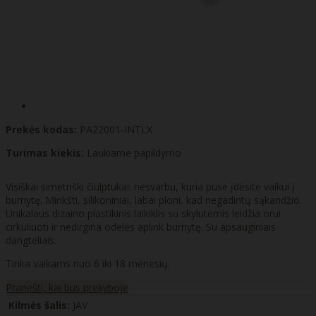
Prekės kodas:
PA22001-INTLX
Turimas kiekis:
Laukiame papildymo
Visiškai simetriški čiulptukai: nesvarbu, kuria puse įdėsite vaikui į
burnytę. Minkšti, silikoniniai, labai ploni, kad negadintų sąkandžio.
Unikalaus dizaino plastikinis laikiklis su skylutėmis leidžia orui
cirkuliuoti ir nedirgina odelės aplink burnytę. Su apsauginiais
dangteliais.
Tinka vaikams nuo 6 iki 18 mėnesių.
Pranešti, kai bus prekyboje
Kilmės šalis:
JAV