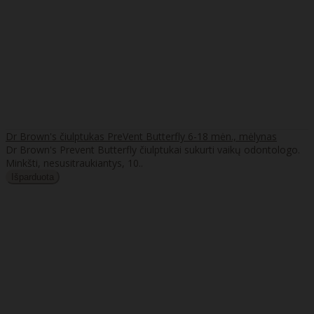
Dr Brown's čiulptukas PreVent Butterfly 6-18 mėn., mėlynas
Dr Brown's Prevent Butterfly čiulptukai sukurti vaikų odontologo.
Minkšti, nesusitraukiantys, 10..