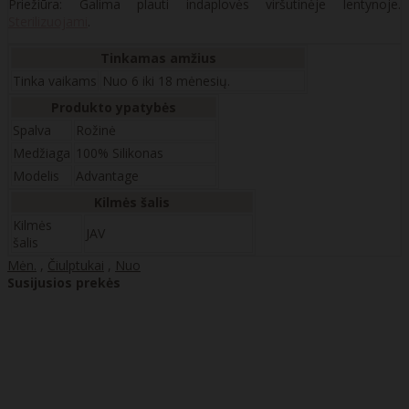
Priežiūra: Galima plauti indaplovės viršutinėje lentynoje.
Sterilizuojami
.
Tinkamas amžius
Tinka vaikams
Nuo 6 iki 18 mėnesių.
Produkto ypatybės
Spalva
Rožinė
Medžiaga
100% Silikonas
Modelis
Advantage
Kilmės šalis
Kilmės
JAV
šalis
Mėn.
,
Čiulptukai
,
Nuo
Susijusios prekės