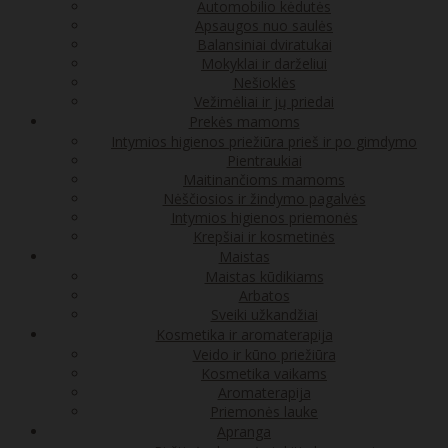
Automobilio kėdutės
Apsaugos nuo saulės
Balansiniai dviratukai
Mokyklai ir darželiui
Nešioklės
Vežimėliai ir jų priedai
Prekės mamoms
Intymios higienos priežiūra prieš ir po gimdymo
Pientraukiai
Maitinančioms mamoms
Nėščiosios ir žindymo pagalvės
Intymios higienos priemonės
Krepšiai ir kosmetinės
Maistas
Maistas kūdikiams
Arbatos
Sveiki užkandžiai
Kosmetika ir aromaterapija
Veido ir kūno priežiūra
Kosmetika vaikams
Aromaterapija
Priemonės lauke
Apranga