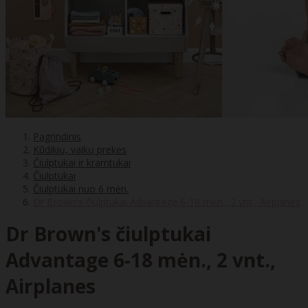
Pagrindinis
Kūdikių, vaikų prekės
Čiulptukai ir kramtukai
Čiulptukai
Čiulptukai nuo 6 mėn.
Dr Brown's čiulptukai Advantage 6-18 mėn., 2 vnt., Airplanes
Dr Brown's čiulptukai
Advantage 6-18 mėn., 2 vnt.,
Airplanes