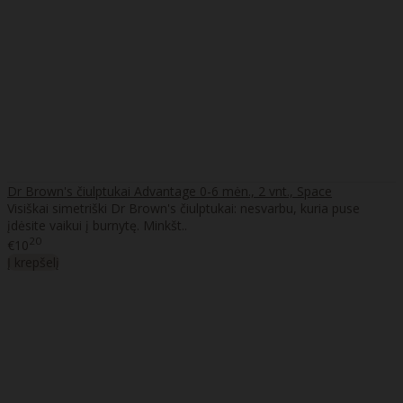
Dr Brown's čiulptukai Advantage 0-6 mėn., 2 vnt., Space
Visiškai simetriški Dr Brown's čiulptukai: nesvarbu, kuria puse
įdėsite vaikui į burnytę. Minkšt..
20
€10
Į krepšelį