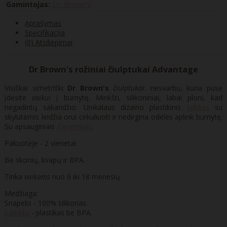
Gamintojas:
Dr. Brown's
Aprašymas
Specifikacija
(0) Atsiliepimai
Dr Brown's rožiniai čiulptukai Advantage
Visiškai simetriški
Dr Brown's
čiulptukai
: nesvarbu, kuria puse
įdėsite
vaikui
į burnytę. Minkšti, silikoniniai, labai ploni, kad
negadintų sakandžio. Unikalaus dizaino plastikinis
laikiklis
su
skylutėmis leidžia orui cirkuliuoti ir nedirgina odelės aplink burnytę.
Su apsauginiais
dangteliais
.
Pakuotėje - 2 vienetai.
Be skonių, kvapų ir BPA.
Tinka
vaikams
nuo 6 iki 18 mėnesių.
Medžiaga:
Snapelis - 100% silikonas.
Laikiklis
- plastikas be BPA.