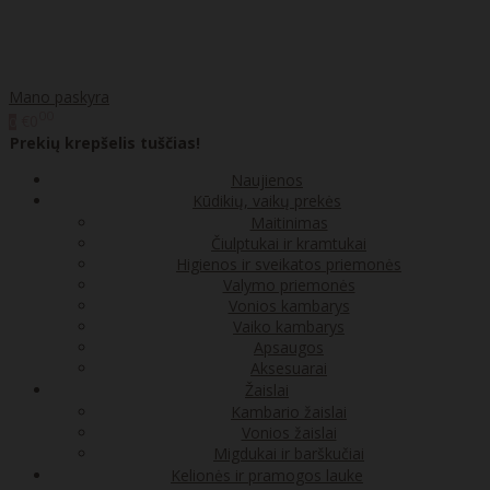
Mano paskyra
00
€0
0
Prekių krepšelis tuščias!
Naujienos
Kūdikių, vaikų prekės
Maitinimas
Čiulptukai ir kramtukai
Higienos ir sveikatos priemonės
Valymo priemonės
Vonios kambarys
Vaiko kambarys
Apsaugos
Aksesuarai
Žaislai
Kambario žaislai
Vonios žaislai
Migdukai ir barškučiai
Kelionės ir pramogos lauke