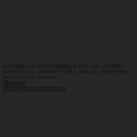
Dr Brown's čiulptukai Advantage 6-18 mėn., 2 vnt., Chemistry
Visiškai simetriški čiulptukai: nesvarbu, kuria puse įdėsite vaikui į
burnytę. Minkšti, silikoniniai..
Pirk daugiau - už mažesnę kainą