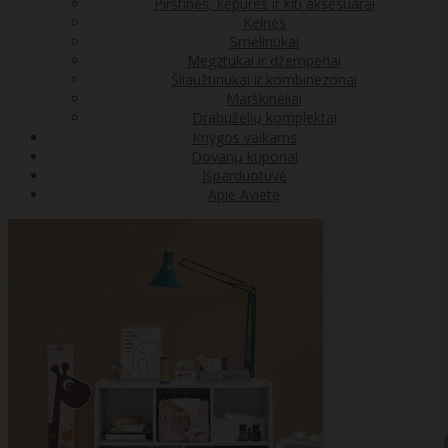
Pirštinės, kepurės ir kiti aksesuarai
Kelnės
Smėlinukai
Megztukai ir džemperiai
Šliaužtinukai ir kombinezonai
Marškinėliai
Drabužėlių komplektai
Knygos vaikams
Dovanų kuponai
Išparduotuvė
Apie Avietę