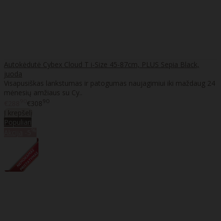
Autokėdutė Cybex Cloud T i-Size 45-87cm, PLUS Sepia Black,
juoda
Visapusiškas lankstumas ir patogumas naujagimiui iki maždaug 24
mėnesių amžiaus su Cy..
90
90
€288
€308
Į krepšelį
Populiari
%
Akcija
-5