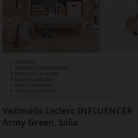
Pagrindinis
Kelionės ir pramogos lauke
Vežimėliai ir jų priedai
Sportiniai vežimėliai
Leclerc sportinukai
Influencer vežimėliai
Vežimėlis Leclerc INFLUENCER Army Green, žalia
Vežimėlis Leclerc INFLUENCER
Army Green, žalia