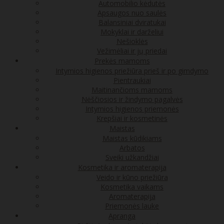
Automobilio kėdutės
Apsaugos nuo saulės
Balansiniai dviratukai
Mokyklai ir darželiui
Nešioklės
Vežimėliai ir jų priedai
Prekės mamoms
Intymios higienos priežiūra prieš ir po gimdymo
Pientraukiai
Maitinančioms mamoms
Nėščiosios ir žindymo pagalvės
Intymios higienos priemonės
Krepšiai ir kosmetinės
Maistas
Maistas kūdikiams
Arbatos
Sveiki užkandžiai
Kosmetika ir aromaterapija
Veido ir kūno priežiūra
Kosmetika vaikams
Aromaterapija
Priemonės lauke
Apranga