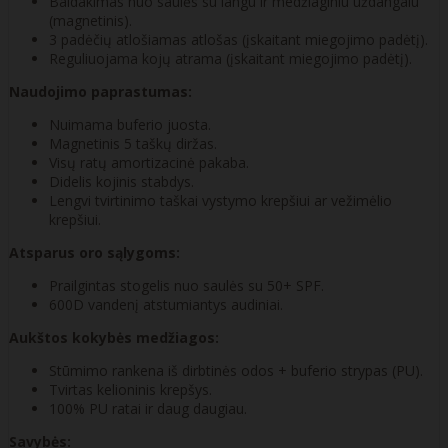
Baldakimas nuo saulės su langu ir medžiaginiu uždangalu
(magnetinis).
3 padėčių atlošiamas atlošas (įskaitant miegojimo padėtį).
Reguliuojama kojų atrama (įskaitant miegojimo padėtį).
Naudojimo paprastumas:
Nuimama buferio juosta.
Magnetinis 5 taškų diržas.
Visų ratų amortizacinė pakaba.
Didelis kojinis stabdys.
Lengvi tvirtinimo taškai vystymo krepšiui ar vežimėlio
krepšiui.
Atsparus oro sąlygoms:
Prailgintas stogelis nuo saulės su 50+ SPF.
600D vandenį atstumiantys audiniai.
Aukštos kokybės medžiagos:
Stūmimo rankena iš dirbtinės odos + buferio strypas (PU).
Tvirtas kelioninis krepšys.
100% PU ratai ir daug daugiau.
Savybės: