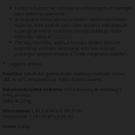
Leclerc Influencer Air vežimėlis yra džiazuojantis ir madingas
savo ryškiomis spalvomis.
Jis lengvas ir erdvus dėl naujai pridėto ventiliacinio tinklelio
nugaroje, kuris padeda vaikui išlikti vėsiam ir neprakaituoti,
o patogioje vietoje esančioje kišenėje visada po ranka
telefonas, raktai ar
čiulptukas
.
Prie visų nuostabių spalvų ir šaunaus dizaino derinami
pagrindiniai vežimėlio aksesuarai: vežimėlio krepšys,
prabangus vystymo krepšys ir Teddy miegmaišis/vokelis*.
* - įsigyjami atskirai.
Priežiūra:
Užvalkalus galima skalbti skalbimo mašinoje švelniu
ciklu iki 30°C temperatūroje. Palikti išdžiūti savaime.
Rekomenduojama vaikams:
nuo 6 mėnesių iki maždaug 5
metų amžiaus.
Vaikui iki 22 kg.
Išmatavimai:
L 61 x W 47 x H 101,5 cm.
Sulankstytas: L 24 x W 47 x H 56 cm.
Svoris:
6,6 kg.