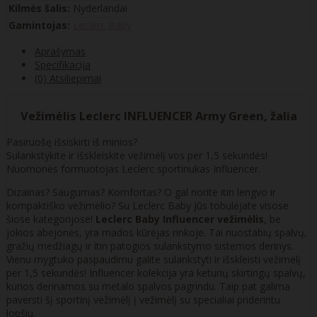
Kilmės šalis:
Nyderlandai
Gamintojas:
Leclerc Baby
Aprašymas
Specifikacija
(0) Atsiliepimai
Vežimėlis Leclerc INFLUENCER Army Green, žalia
Pasiruošę išsiskirti iš minios?
Sulankstykite ir išskleiskite vežimėlį vos per 1,5 sekundės!
Nuomonės formuotojas Leclerc sportinukas Influencer.
Dizainas? Saugumas? Komfortas? O gal norite itin lengvo ir
kompaktiško vežimėlio? Su Leclerc Baby Jūs tobulėjate visose
šiose kategorijose!
Leclerc Baby Influencer vežimėlis
, be
jokios abejonės, yra mados kūrėjas rinkoje. Tai nuostabių spalvų,
gražių medžiagų ir itin patogios sulankstymo sistemos derinys.
Vienu mygtuko paspaudimu galite sulankstyti ir išskleisti vežimėlį
per 1,5 sekundės! Influencer kolekcija yra keturių skirtingų spalvų,
kurios derinamos su metalo spalvos pagrindu. Taip pat galima
paversti šį sportinį vežimėlį į vežimėlį su specialiai priderintu
lopšiu.