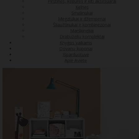
Pirštinės, kepurės ir kiti aksesuarai
Kelnės
Smėlinukai
Megztukai ir džemperiai
Šliaužtinukai ir kombinezonai
Marškinėliai
Drabužėlių komplektai
Knygos vaikams
Dovanų kuponai
Išparduotuvė
Apie Avietę