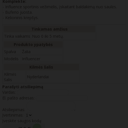
Komplekte:
- Influence sportinis vežimėlis, įskaitant baldakimą nuo saulės.
- Buferio juosta.
- Kelioninis krepšys.
Tinkamas amžius
Tinka vaikams
Nuo 0 iki 5 metų.
Produkto ypatybės
Spalva
Žalia
Modelis
Influencer
Kilmės šalis
Kilmės
Nyderlandai
šalis
Parašyti atsiliepimą
Vardas:
El. pašto adresas:
Atsiliepimas:
Įvertinimas:
Įveskite saugos kodą: