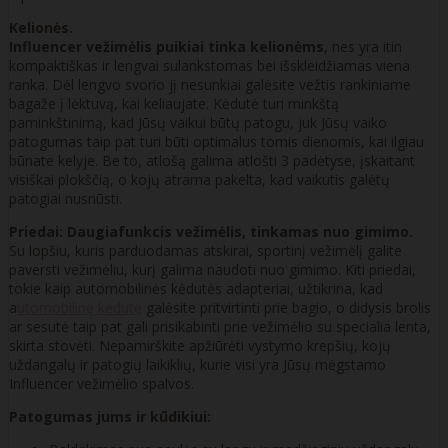
Kelionės.
Influencer vežimėlis puikiai tinka kelionėms
, nes yra itin
kompaktiškas ir lengvai sulankstomas bei išskleidžiamas viena
ranka. Dėl lengvo svorio jį nesunkiai galėsite vežtis rankiniame
bagaže į lėktuvą, kai keliaujate. Kėdutė turi minkštą
paminkštinimą, kad Jūsų vaikui būtų patogu, juk Jūsų vaiko
patogumas taip pat turi būti optimalus tomis dienomis, kai ilgiau
būnate kelyje. Be to, atlošą galima atlošti 3 padėtyse, įskaitant
visiškai plokščią, o kojų atrama pakelta, kad vaikutis galėtų
patogiai nusnūsti.
Priedai: Daugiafunkcis vežimėlis, tinkamas nuo gimimo.
Su lopšiu, kuris parduodamas atskirai, sportinį vežimėlį galite
paversti vežimėliu, kurį galima naudoti nuo gimimo. Kiti priedai,
tokie kaip automobilinės kėdutės adapteriai, užtikrina, kad
a
utomobilinę kėdutę
galėsite pritvirtinti prie bagio, o didysis brolis
ar sesutė taip pat gali prisikabinti prie vežimėlio su specialia lenta,
skirta stovėti. Nepamirškite apžiūrėti vystymo krepšių, kojų
uždangalų ir patogių laikiklių, kurie visi yra Jūsų mėgstamo
Influencer vežimėlio spalvos.
Patogumas jums ir kūdikiui: