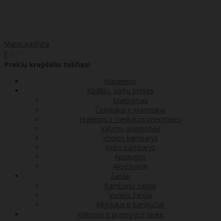
Mano paskyra
00
€0
0
Prekių krepšelis tuščias!
Naujienos
Kūdikių, vaikų prekės
Maitinimas
Čiulptukai ir kramtukai
Higienos ir sveikatos priemonės
Valymo priemonės
Vonios kambarys
Vaiko kambarys
Apsaugos
Aksesuarai
Žaislai
Kambario žaislai
Vonios žaislai
Migdukai ir barškučiai
Kelionės ir pramogos lauke