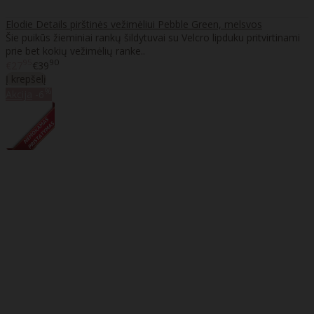
Elodie Details pirštinės vežimėliui Pebble Green, melsvos
Šie puikūs žieminiai rankų šildytuvai su Velcro lipduku pritvirtinami
prie bet kokių vežimėlių ranke..
95
90
€27
€39
Į krepšelį
%
Akcija
-6