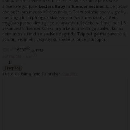
kompaktiško vežimėlio? Su Leclerc Baby Jūs tobulėjate visose
šiose kategorijose!
Leclerc Baby Influencer vežimėlis
, be jokios
abejonės, yra mados kūrėjas rinkoje. Tai nuostabių spalvų, gražių
medžiagų ir itin patogios sulankstymo sistemos derinys. Vienu
mygtuko paspaudimu galite sulankstyti ir išskleisti vežimėlį per 1,5
sekundės! Influencer kolekcija yra keturių skirtingų spalvų, kurios
derinamos su metalo spalvos pagrindu. Taip pat galima paversti šį
sportinį vežimėlį į vežimėlį su specialiai priderintu lopšiu.
90
90
€304
€338
su PVM
00
Sutaupote - €34
Turite klausimų apie šią prekę?
Klauskite