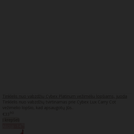
Tinklelis nuo vabzdžių Cybex Platinum vežimėlių lopšiams, juoda
Tinklelis nuo vabzdžių tvirtinamas prie Cybex Lux Carry Cot
vežimėlio lopšio, kad apsaugotų Jūs..
90
€33
Į krepšelį
%
Akcija
-14