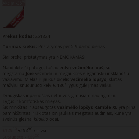
%
Akcija
-35
Prekės kodas:
261824
Turimas kiekis:
Pristatymas per 5-9 darbo dienas
Šiai prekei pristatymas yra NEMOKAMAS!
Naudokite šį patogų, tačiau erdvų
vežimėlio lopšį
su
mėgstamu
Joie
vežimėliu ir mėgaukitės elegantišku ir sklandžiu
važiavimu. Mielas ir jaukus didelis
vežimėlio lopšys
, skirtas
mažyliui snūduriuoti kelyje. 180° lygus gulėjimas vaikui.
Draugiškas ir paruoštas net ir vos gimusiam naujagimiui.
Lygus ir komfotiškas miegas.
Šis minkštas ir apsaugotas
vežimėlio lopšys Ramble XL
yra pilnai
paminkštintas ir išklotas itin jaukiais megztais audiniais, kurie yra
švelnūs gležnai
kūdikio
odai.
90
90
€129
€198
su PVM
00
Sutaupote - €69