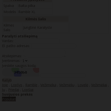
Spalva
Balta-pilka
Modelis
Ramble XL
Kilmės šalis
Kilmės
Jungtinė Karalystė
šalis
Parašyti atsiliepimą
Vardas:
El. pašto adresas:
Atsiliepimas:
Įvertinimas:
Įveskite saugos kodą:
Rašyti
Joie
,
Lopšys
,
Ramble
,
Vežimėliui
,
Vežimėlių
,
Lovelė
,
Vežimėliai
,
Jų
,
Priedai
,
Lopšiai
Susijusios prekės
Populiari