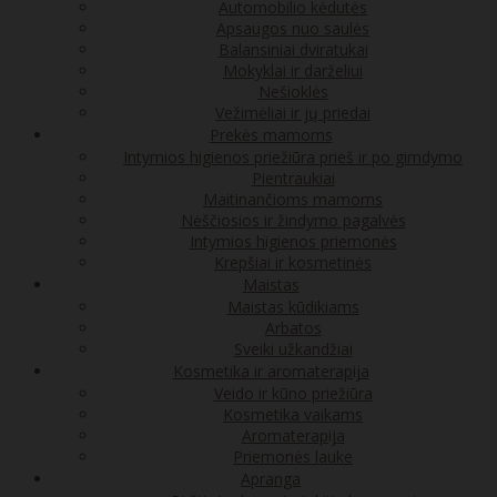
Automobilio kėdutės
Apsaugos nuo saulės
Balansiniai dviratukai
Mokyklai ir darželiui
Nešioklės
Vežimėliai ir jų priedai
Prekės mamoms
Intymios higienos priežiūra prieš ir po gimdymo
Pientraukiai
Maitinančioms mamoms
Nėščiosios ir žindymo pagalvės
Intymios higienos priemonės
Krepšiai ir kosmetinės
Maistas
Maistas kūdikiams
Arbatos
Sveiki užkandžiai
Kosmetika ir aromaterapija
Veido ir kūno priežiūra
Kosmetika vaikams
Aromaterapija
Priemonės lauke
Apranga