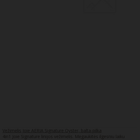
Vežimėlis Joie AERIA Signature Oyster, balta-pilka
4in1 Joie Signature linijos vežimėlis. Mėgaukitės ilgesniu laiku