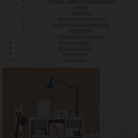
Pirštinės, kepurės ir kiti aksesuarai
Kelnės
Smėlinukai
Megztukai ir džemperiai
Šliaužtinukai ir kombinezonai
Marškinėliai
Drabužėlių komplektai
Knygos vaikams
Dovanų kuponai
Išparduotuvė
Apie Avietę