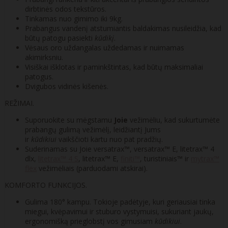
dirbtinės odos tekstūros.
Tinkamas nuo gimimo iki 9kg.
Prabangus vandenį atstumiantis baldakimas nusileidžia, kad
būtų patogu pasiekti
kūdikį
.
Vėsaus oro uždangalas uždedamas ir nuimamas
akimirksniu.
Visiškai išklotas ir paminkštintas, kad būtų maksimaliai
patogus.
Dvigubos vidinės kišenės.
REŽIMAI.
Suporuokite su mėgstamu
Joie
vežimėliu, kad sukurtumėte
prabangų gulimą vežimėlį, leidžiantį Jums
ir
kūdikiui
vaikščioti kartu nuo pat pradžių.
Suderinamas su Joie versatrax™, versatrax™ E, litetrax™ 4
dlx,
litetrax™ 4 S
, litetrax™ E,
finiti™
, turistiniais™ ir
mytrax™
flex
vežimėliais (parduodami atskirai).
KOMFORTO FUNKCIJOS.
Gulima 180° kampu. Tokioje padėtyje, kuri geriausiai tinka
miegui, kvėpavimui ir stuburo vystymuisi, sukuriant jaukų,
ergonomišką prieglobstį vos gimusiam
kūdikiui
.