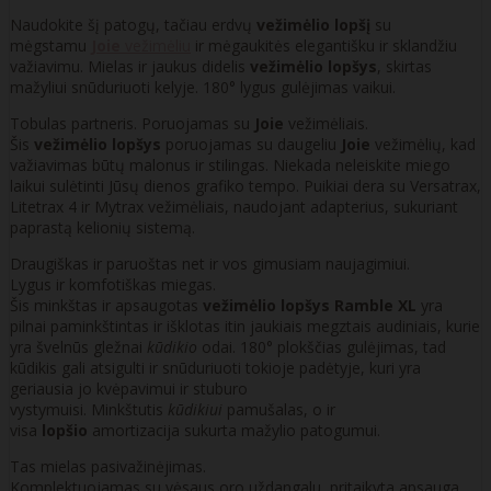
Naudokite šį patogų, tačiau erdvų
vežimėlio lopšį
su
mėgstamu
Joie
vežimėliu
ir mėgaukitės elegantišku ir sklandžiu
važiavimu. Mielas ir jaukus didelis
vežimėlio lopšys
, skirtas
mažyliui snūduriuoti kelyje. 180° lygus gulėjimas vaikui.
Tobulas partneris. Poruojamas su
Joie
vežimėliais.
Šis
vežimėlio lopšys
poruojamas su daugeliu
Joie
vežimėlių, kad
važiavimas būtų malonus ir stilingas. Niekada neleiskite miego
laikui sulėtinti Jūsų dienos grafiko tempo. Puikiai dera su Versatrax,
Litetrax 4 ir Mytrax vežimėliais, naudojant adapterius, sukuriant
paprastą kelionių sistemą.
Draugiškas ir paruoštas net ir vos gimusiam naujagimiui.
Lygus ir komfotiškas miegas.
Šis minkštas ir apsaugotas
vežimėlio lopšys Ramble XL
yra
pilnai paminkštintas ir išklotas itin jaukiais megztais audiniais, kurie
yra švelnūs gležnai
kūdikio
odai. 180° plokščias gulėjimas, tad
kūdikis gali atsigulti ir snūduriuoti tokioje padėtyje, kuri yra
geriausia jo kvėpavimui ir stuburo
vystymuisi. Minkštutis
kūdikiui
pamušalas, o ir
visa
lopšio
amortizacija sukurta mažylio patogumui.
Tas mielas pasivažinėjimas.
Komplektuojamas su vėsaus oro uždangalu, pritaikyta apsauga