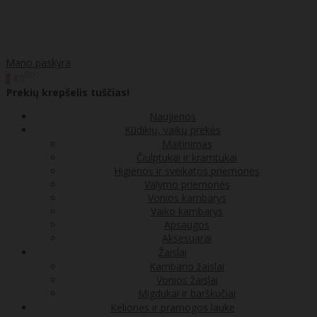
Mano paskyra
00
€0
0
Prekių krepšelis tuščias!
Naujienos
Kūdikių, vaikų prekės
Maitinimas
Čiulptukai ir kramtukai
Higienos ir sveikatos priemonės
Valymo priemonės
Vonios kambarys
Vaiko kambarys
Apsaugos
Aksesuarai
Žaislai
Kambario žaislai
Vonios žaislai
Migdukai ir barškučiai
Kelionės ir pramogos lauke