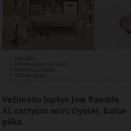
Pagrindinis
Kelionės ir pramogos lauke
Vežimėliai ir jų priedai
Vežimėlių lopšiai
Vežimėlio lopšys Joie Ramble XL carrycot w/rc Oyster, balta-
pilka
Vežimėlio lopšys Joie Ramble
XL carrycot w/rc Oyster, balta-
pilka