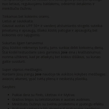
nuo lietaus, reguliuojamu baldakimu, odinėmis detalėmis ir
minkštučiu čiužiniu.
Tinkamas bet kokiems orams.
Lietus ar saulėkaita.
Gausiai austas UPF 50+ ir vandenį atstumiantis stogelis suteikia
privatumą ir apsaugą, išlaiko
kūdikį
patogiai ir apsaugotą bet
kokiomis oro sąlygomis.
Sukurtas ilgam tarnavimui.
Jūsų
kūdikio
reikmenys turėtų Jums sunkiai dirbti kiekvieną dieną.
Štai kodėl testuodami savo gaminius
Joie
eina į kraštutinumus:
norima užtikrinti, kad jie atlaikytų bet kokius iššūkius, su kuriais
galite susidurti.
Super stiprios medžiagos.
Kurdami Jūsų įrangą
Joie
naudoja tik aukštos kokybės medžiagas:
aviacinį aliuminį, ypač tvirtą plieną ir neskiestą plastiką.
Savybės:
Puikiai dera su Finiti, Litetrax 4 ir Mytrax.
Gražios linijos su tekstūruotais ir austais audiniais.
Minkštutis čiužinys su švelniu prisilietimu ir ypatingu efektu.
Prabangi rankena ir kiti akcentai iš prabangios sendintos