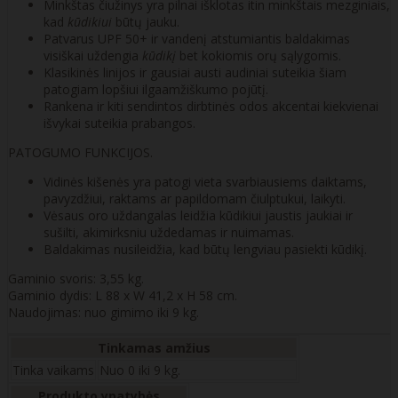
Minkštas čiužinys yra pilnai išklotas itin minkštais mezginiais,
kad
kūdikiui
būtų jauku.
Patvarus UPF 50+ ir vandenį atstumiantis baldakimas
visiškai uždengia
kūdikį
bet kokiomis orų sąlygomis.
Klasikinės linijos ir gausiai austi audiniai suteikia šiam
patogiam lopšiui ilgaamžiškumo pojūtį.
Rankena ir kiti sendintos dirbtinės odos akcentai kiekvienai
išvykai suteikia prabangos.
PATOGUMO FUNKCIJOS.
Vidinės kišenės yra patogi vieta svarbiausiems daiktams,
pavyzdžiui, raktams ar papildomam čiulptukui, laikyti.
Vėsaus oro uždangalas leidžia kūdikiui jaustis jaukiai ir
sušilti, akimirksniu uždedamas ir nuimamas.
Baldakimas nusileidžia, kad būtų lengviau pasiekti kūdikį.
Gaminio svoris: 3,55 kg.
Gaminio dydis: L 88 x W 41,2 x H 58 cm.
Naudojimas: nuo gimimo iki 9 kg.
Tinkamas amžius
Tinka vaikams
Nuo 0 iki 9 kg.
Produkto ypatybės