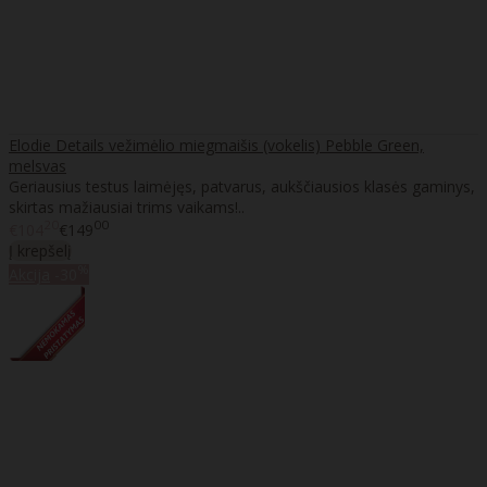
Elodie Details vežimėlio miegmaišis (vokelis) Pebble Green,
melsvas
Geriausius testus laimėjęs, patvarus, aukščiausios klasės gaminys,
skirtas mažiausiai trims vaikams!..
20
00
€104
€149
Į krepšelį
%
Akcija
-30