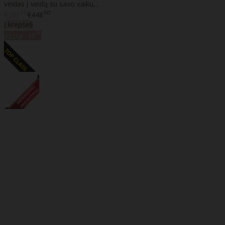
veidas į veidą su savo vaiku,..
90
90
€385
€448
Į krepšelį
%
Akcija
-30