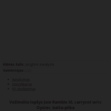
Kilmės šalis:
Jungtinė Karalystė
Gamintojas:
Joie
Aprašymas
Specifikacija
(0) Atsiliepimai
Vežimėlio lopšys Joie Ramble XL carrycot w/rc
Oyster, balta-pilka